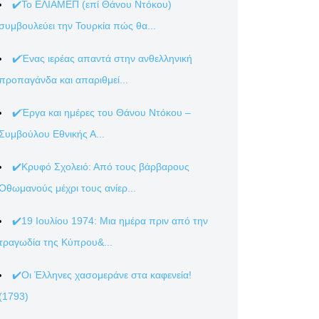
✔️Το ΕΛΙΑΜΕΠ (επί Θάνου Ντόκου)
συμβουλεύει την Τουρκία πώς θα...
✔️Ένας ιερέας απαντά στην ανθελληνική
προπαγάνδα και απαριθμεί...
✔️Έργα και ημέρες του Θάνου Ντόκου –
Συμβούλου Εθνικής Α...
✔️Κρυφό Σχολειό: Από τους βάρβαρους
Οθωμανούς μέχρι τους ανίερ...
✔️19 Ιουλίου 1974: Μια ημέρα πριν από την
τραγωδία της Κύπρου&...
✔️Οι Έλληνες χασομεράνε στα καφενεία!
(1793)