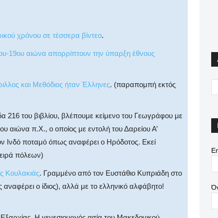
ρικού χρόνου σε τέσσερα βίντεο
.
18ου-19ου αιώνα απορρίπτουν την ύπαρξη έθνους
ύριλλος και Μεθόδιος ήταν Έλληνες
. (παραπομπή εκτός
δα 216 του βιβλίου, βλέπουμε κείμενο του Γεωγράφου με
5ου αιώνα π.Χ., ο οποίος με εντολή του Δαρείου Α’
τον Ινδό ποταμό όπως αναφέρει ο Ηρόδοτος. Εκεί
Em
σειρά πόλεων)
ης Κουλακιάς
. Γραμμένο από τον Ευστάθιο Κυπριάδη στο
ναφέρει ο ίδιος), αλλά με το ελληνικό αλφάβητο!
Ό
Εξαρχίας, Η γενεσιουργός αιτία του Μακεδονικού