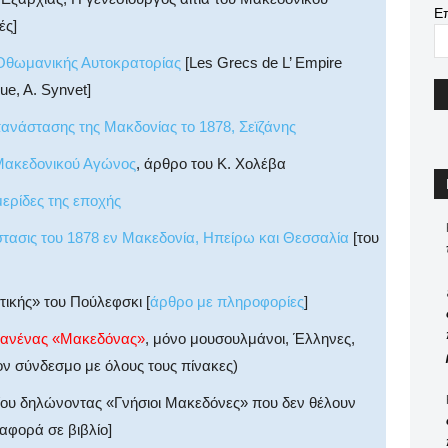
Ε
ές]
 Οθωμανικής Αυτοκρατορίας
[Les Grecs de L’ Empire
ue, A. Synvet]
πανάστασης της Μακδονίας το 1878, Σεϊζάνης
 Μακεδονικού Αγώνος
, άρθρο του Κ. Χολέβα
ερίδες της εποχής
στασις του 1878 εν Μακεδονία, Ηπείρω και Θεσσαλία
[του
τικής» του Πούλεφσκι [
άρθρο με πληροφορίες
]
ανένας «Μακεδόνας»
, μόνο μουσουλμάνοι, Έλληνες,
ον σύνδεσμο με όλους τους πίνακες)
ίου δηλώνοντας «Γνήσιοι Μακεδόνες» που δεν θέλουν
αφορά σε βιβλίο]