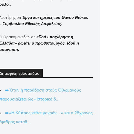
ρόλο..
Λευτέρης
on
Έργα και ημέρες του Θάνου Ντόκου
– Συμβούλου Εθνικής Ασφαλείας.
Ο Θρακομακεδών
on
«Πού υποχώρησε η
Ελλάδα;» ρωτάει ο πρωθυπουργός. Ιδού η
απάντηση:
Δημοφιλή εβδομάδας
➡️Ὅταν ἡ παράδοση στούς Ὀθωμανούς
παρουσιάζεται ὡς «ἱστορικό δ...
➡️«Η Κύπρος κείται μακράν…» και ο 28χρονος
έφεδρος καταδ...