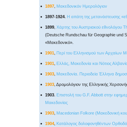
1897
,
Μακεδονικόν Ημερολόγιον
1897-1924
.
Η απάτη της μετανάστευσης «ε
1899
,
Χάρτης του Αυστριακού εθνολόγου Th
(Deutsche Rundschau für Geographie und St
«Μακεδονικό».
1901
,
Περί του Ελληνισμού των Αρχαίων 
1901
,
Ελλάς, Μακεδονία και Νότιος Αλβαν
1903
,
Μακεδονία. Περιοδεία Έλληνα δημο
1903
, Δρομολόγιον της Ελληνικής Χερσονή
1903
.
Επιστολή του G.F. Abbott στην εφημε
Μακεδονίας
1903
,
Macedonian Folkore (Μακεδονική κουλ
1904
,
Κατάλογος δολοφονηθέντων Ορθοδόξω