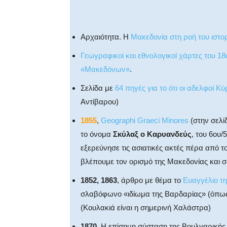
Αρχαιότητα. Η
Μακεδονία στη ροή του ιστο
Γεωγραφικοί και εθνολογικοί χάρτες του 
«Μακεδόνων»
.
Σελίδα με
64 πηγές για το ότι οι αδελφοί Κ
Αντίβαρου)
1855
,
Geographi Graeci Minores
(στην σελί
το όνομα
Σκύλαξ ο Καρυανδεύς
, του 6ου/
εξερεύνησε τις ασιατικές ακτές πέρα από 
βλέπουμε τον ορισμό της Μακεδονίας και 
1852, 1863
, άρθρο με θέμα το
Ευαγγέλιο τ
σλαβόφωνο «ιδίωμα της Βαρδαρίας» (όπως α
(Κουλακιά είναι η σημερινή Χαλάστρα)
1870
, Η επίσημη σύσταση της Βουλγαρικής 