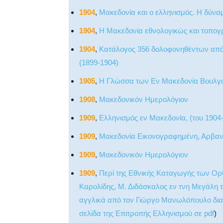
1904
,
Μακεδονία και ο ελληνισμός. Η δύναμ
1904
,
Η Μακεδονία εθνολογικώς και τοπο
1904
,
Κατάλογος 356 δολοφονηθέντων από 
(1899-1904)
1905
,
Η Γλώσσα των Εν Μακεδονία Βουλ
1908
,
Μακεδονικόν Ημερολόγιον
1909
,
Ελληνισμός εν Μακεδονία, (του 1904
1909
,
Μακεδονία Εικονογραφημένη, Αρβαν
1909
,
Μακεδονικόν Ημερολόγιον
1909
,
Περί της Εθνικής Καταγωγής των Ορ
Καρολίδης, Μ. Διδάσκαλος εν τνη Μεγάλη 
αγγλικά από τον Γιώργο Μανωλόπουλο δια
σελίδα της Επιτροπής Ελληνισμού σε pdf
)