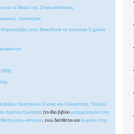
η και τα δίκαιά του, Σπηλιωτόπουλος
γραφικώς, Χρυσοχόος
Κομιτατζήδες στην Μακεδονία τα τελευταία 5 χρόνια
γαροφώνων
-1909)
ίτης
θοδόξων Χριστιανών Συρίας και Παλαιστίνης, Παύλος
του Χριστού Εκκλησία
(το ίδιο βιβλίο
μεταφρασμένο στα
τίθεται μέσω Amazon
, ενώ διατίθεται και
δωρεάν στην