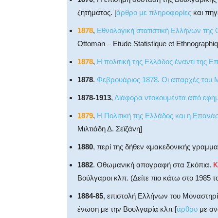
ζητήματος. [
άρθρο με πληροφορίες
και πηγ
1878
,
Εθνολογική στατιστική Ελλήνων της
Ottoman – Etude Statistique et Ethnographiq
1878
,
Η πολιτική της Ελλάδος έναντι της Ε
1878
.
Φεβρουάριος 1878. Οι απαρχές του
1878-1913
,
Διάφορα ντοκουμέντα από εφημ
1879
,
Η Πολιτική της Ελλάδος και η Επανά
Μιλτιάδη Δ. Σεϊζάνη]
1880
, περί της δήθεν «μακεδονικής γραμμα
1882
. Οθωμανική απογραφή στα Σκόπια.
Κ
Βούλγαροι κλπ. (Δείτε πιο κάτω στο 1985 τ
1884-85
, επιστολή Ελλήνων του Μοναστηρ
ένωση με την Βουλγαρία κλπ [
άρθρο
με αν