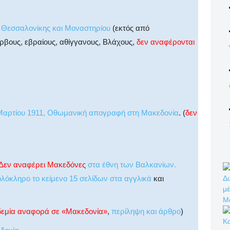
ν Θεσσαλονίκης και Μοναστηρίου
(εκτός από
βους, εβραίους, αθίγγανους, Βλάχους,
δεν αναφέρονται
Μαρτίου 1911, Οθωμανική απογραφή στη Μακεδονία
. (
δεν
Δεν αναφέρει Μακεδόνες
στα έθνη των Βαλκανίων.
Δω
λόκληρο το κείμενο 15 σελίδων στα αγγλικά
και
μέ
Μ
δεμία αναφορά σε «Μακεδονία»
,
περίληψη και άρθρο
)
Κ