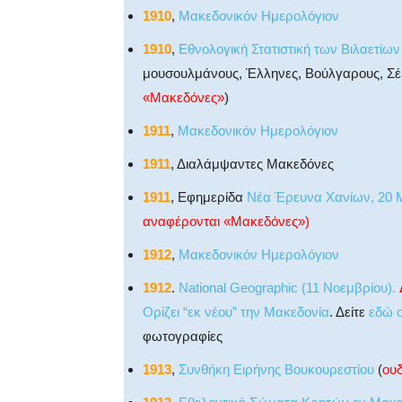
1910
,
Μακεδονικόν Ημερολόγιον
1910
,
Εθνολογική Στατιστική των Βιλαετίω
μουσουλμάνους, Έλληνες, Βούλγαρους, Σέρ
«Μακεδόνες»
)
1911
,
Μακεδονικόν Ημερολόγιον
1911
, Διαλάμψαντες Μακεδόνες
1911
, Εφημερίδα
Νέα Έρευνα Χανίων, 20 
αναφέρονται «Μακεδόνες»)
1912
,
Μακεδονικόν Ημερολόγιον
1912
.
National Geographic (11 Νοεμβρίου).
Ορίζει “εκ νέου” την Μακεδονία
. Δείτε
εδώ ο
φωτογραφίες
1913
,
Συνθήκη Ειρήνης Βουκουρεστίου
(
ου