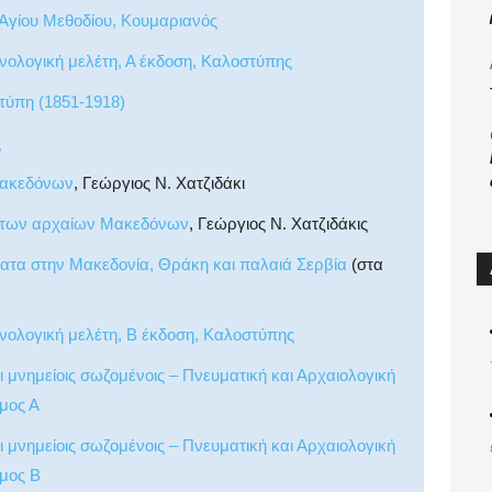
 Αγίου Μεθοδίου, Κουμαριανός
θνολογική μελέτη, Α έκδοση, Καλοστύπης
τύπη (1851-1918)
ς
Μακεδόνων
, Γεώργιος Ν. Χατζιδάκι
ού των αρχαίων Μακεδόνων
, Γεώργιος Ν. Χατζιδάκις
ματα στην Μακεδονία, Θράκη και παλαιά Σερβία
(στα
θνολογική μελέτη, Β έκδοση, Καλοστύπης
ι μνημείοις σωζομένοις – Πνευματική και Αρχαιολογική
μος Α
ι μνημείοις σωζομένοις – Πνευματική και Αρχαιολογική
όμος Β