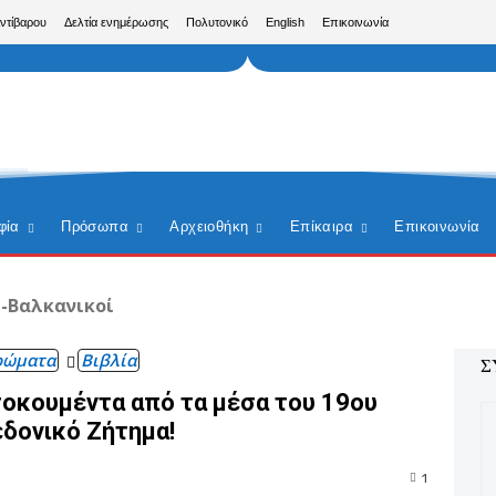
Αντίβαρου
Δελτία ενημέρωσης
Πολυτονικό
English
Επικοινωνία
φία
Πρόσωπα
Αρχειοθήκη
Επίκαιρα
Επικοινωνία
-Βαλκανικοί
ρώματα
Βιβλία
Σ
τοκουμέντα από τα μέσα του 19ου
εδονικό Ζήτημα!
1