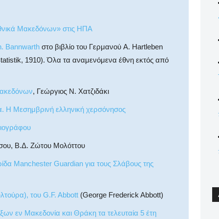
θνικά Μακεδόνων» στις ΗΠΑ
. Bannwarth
στο βιβλίο του Γερμανού A. Hartleben
atistik, 1910). Όλα τα αναμενόμενα έθνη εκτός από
Μακεδόνων
, Γεώργιος Ν. Χατζιδάκι
ία. Η Μεσημβρινή ελληνική χερσόνησος
σιογράφου
σου, Β.Δ. Ζώτου Μολόττου
ρίδα Manchester Guardian για τους Σλάβους της
τούρα), του G.F. Abbott
(George Frederick Abbott)
ν εν Μακεδονία και Θράκη τα τελευταία 5 έτη