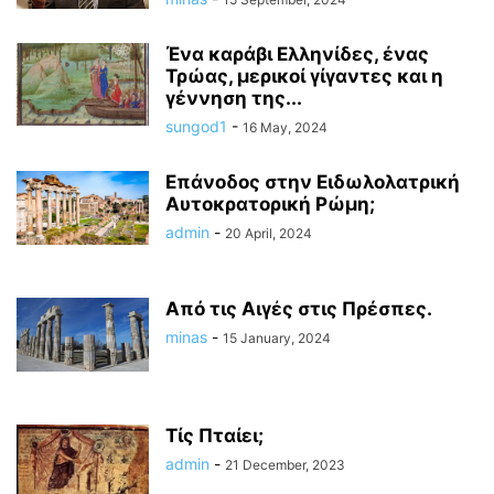
Ένα καράβι Ελληνίδες, ένας
Τρώας, μερικοί γίγαντες και η
γέννηση της...
sungod1
-
16 May, 2024
Επάνοδος στην Ειδωλολατρική
Αυτοκρατορική Ρώμη;
admin
-
20 April, 2024
Από τις Αιγἐς στις Πρέσπες.
minas
-
15 January, 2024
Τίς Πταίει;
admin
-
21 December, 2023