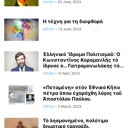
minas
-
20 June, 2023
Η τέχνη για τη διαφθορά
admin
-
13 June, 2023
Ἑλληνικό Ἵδρυμα Πολιτισμοῦ: Ὁ
Kωνσταντῖνος Καραμανλῆς τό
ἵδρυσε ὁ… Γιατρομανωλάκης τό...
minas
-
13 April, 2023
«Πεταμένη» στόν Ἐθνικό Κῆπο
πέτρα ὅπου ἐχαράχθη λόγος τοῦ
Ἀποστόλου Παύλου.
minas
-
3 March, 2023
Τό λησμονημένο, πολύτιμο
δημοτικό τραγούδι.