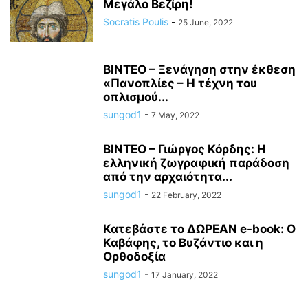
Μεγάλο Βεζίρη!
Socratis Poulis
-
25 June, 2022
ΒΙΝΤΕΟ – Ξενάγηση στην έκθεση
«Πανοπλίες – Η τέχνη του
οπλισμού...
sungod1
-
7 May, 2022
ΒΙΝΤΕΟ – Γιώργος Κόρδης: Η
ελληνική ζωγραφική παράδοση
από την αρχαιότητα...
sungod1
-
22 February, 2022
Κατεβάστε το ΔΩΡΕΑΝ e-book: Ο
Καβάφης, το Βυζάντιο και η
Ορθοδοξία
sungod1
-
17 January, 2022