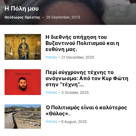
H Πόλη μου
Θεόδωρος Ορέστης
-
26 September, 2013
Η διεθνής απήχηση του
Βυζαντινού Πολιτισμού και η
ευθύνη μας.
minas
-
21 December, 2025
Περί σύγχρονης τέχνης το
ανάγνωσμα: Από τον Κυρ Φώτη
στην “τέχνη”...
minas
-
3 October, 2025
Ὁ Πολιτισμός εἶναι ὁ καλύτερος
«Θόλος».
minas
-
6 August, 2025