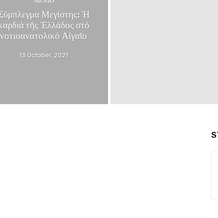
ΑΙΓΑΊΟ
Σύμπλεγμα Μεγίστης: Ἡ
καρδιά τῆς Ἑλλάδος στό
νοτιοανατολικό Αἰγαῖο
13 October, 2021
S