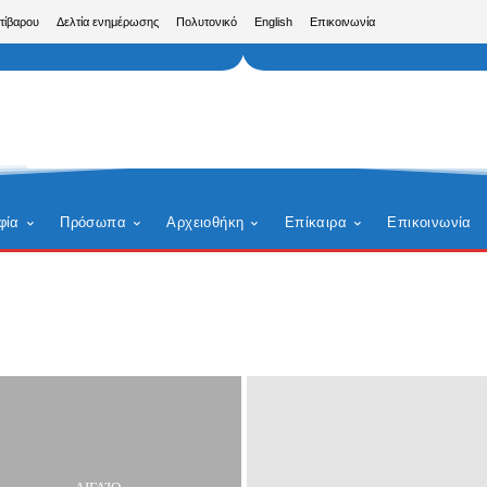
τίβαρου
Δελτία ενημέρωσης
Πολυτονικό
English
Επικοινωνία
φία
Πρόσωπα
Αρχειοθήκη
Επίκαιρα
Επικοινωνία