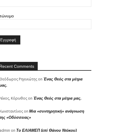
πώνυμο
Recent Comments
Θεόδωρος Ρηγινιώτης
on
Ένας Θεός στα μέτρα
μας.
Νίκος, Κόρινθος
on
Ένας Θεός στα μέτρα μας.
Κωνσταντίνος
on
Μια «συντηρητική» ανάγνωση
της «Οδύσσειας»
admin
on
Το ΕΛΙΑΜΕΠ (επί Θάνου Ντόκου)