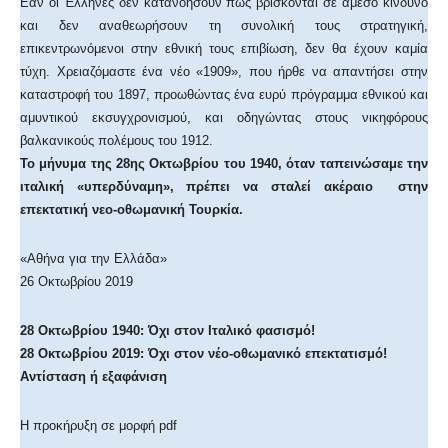
Εάν οι Έλληνες δεν κατανοήσουν πως βρίσκονται σε άμεσο κίνδυνο
και δεν αναθεωρήσουν τη συνολική τους στρατηγική,
επικεντρωνόμενοι στην εθνική τους επιβίωση, δεν θα έχουν καμία
τύχη. Χρειαζόμαστε ένα νέο «1909», που ήρθε να απαντήσει στην
καταστροφή του 1897, προωθώντας ένα ευρύ πρόγραμμα εθνικού και
αμυντικού εκσυγχρονισμού, και οδηγώντας στους νικηφόρους
βαλκανικούς πολέμους του 1912.
Το μήνυμα της 28ης Οκτωβρίου του 1940, όταν ταπεινώσαμε την
ιταλική «υπερδύναμη», πρέπει να σταλεί ακέραιο στην
επεκτατική νεο-οθωμανική Τουρκία.
«Αθήνα για την Ελλάδα»
26 Οκτωβρίου 2019
28 Οκτωβρίου 1940: Όχι στον Ιταλικό φασισμό!
28 Οκτωβρίου 2019: Όχι στον νέο-οθωμανικό επεκτατισμό!
Αντίσταση ή εξαφάνιση
Η προκήρυξη σε μορφή pdf