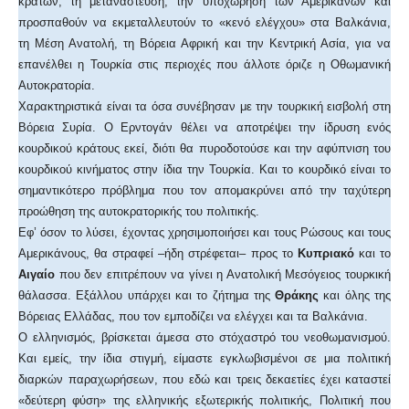
κρατών, τη μετανάστευση, την υποχώρηση των Αμερικανών και
προσπαθούν να εκμεταλλευτούν το «κενό ελέγχου» στα Βαλκάνια,
τη Μέση Ανατολή, τη Βόρεια Αφρική και την Κεντρική Ασία, για να
επανέλθει η Τουρκία στις περιοχές που άλλοτε όριζε η Οθωμανική
Αυτοκρατορία.
Χαρακτηριστικά είναι τα όσα συνέβησαν με την τουρκική εισβολή στη
Βόρεια Συρία. Ο Ερντογάν θέλει να αποτρέψει την ίδρυση ενός
κουρδικού κράτους εκεί, διότι θα πυροδοτούσε και την αφύπνιση του
κουρδικού κινήματος στην ίδια την Τουρκία. Και το κουρδικό είναι το
σημαντικότερο πρόβλημα που τον απομακρύνει από την ταχύτερη
προώθηση της αυτοκρατορικής του πολιτικής.
Εφ’ όσον το λύσει, έχοντας χρησιμοποιήσει και τους Ρώσους και τους
Αμερικάνους, θα στραφεί –ήδη στρέφεται– προς το
Κυπριακό
και το
Αιγαίο
που δεν επιτρέπουν να γίνει η Ανατολική Μεσόγειος τουρκική
θάλασσα. Εξάλλου υπάρχει και το ζήτημα της
Θράκης
και όλης της
Βόρειας Ελλάδας, που τον εμποδίζει να ελέγχει και τα Βαλκάνια.
Ο ελληνισμός, βρίσκεται άμεσα στο στόχαστρό του νεοθωμανισμού.
Και εμείς, την ίδια στιγμή, είμαστε εγκλωβισμένοι σε μια πολιτική
διαρκών παραχωρήσεων, που εδώ και τρεις δεκαετίες έχει καταστεί
«δεύτερη φύση» της ελληνικής εξωτερικής πολιτικής, Πολιτική που