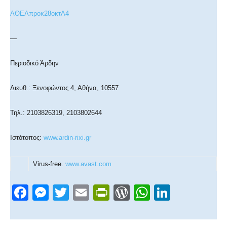
ΑΘΕΛπροκ28οκτΑ4
—
Περιοδικό Άρδην
Διευθ.: Ξενοφώντος 4, Αθήνα, 10557
Τηλ.: 2103826319, 2103802644
Ιστότοπος:
www.ardin-rixi.gr
Virus-free.
www.avast.com
F
M
T
E
Pr
W
W
Li
a
e
wi
m
in
or
h
n
c
ss
tt
ail
tF
d
at
k