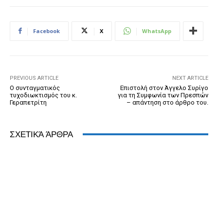
e
e
er
ri
Pr
s
e
b
n
e
e
A
dI
Facebook
X
WhatsApp
o
g
n
ss
p
n
o
er
dl
p
k
y
PREVIOUS ARTICLE
NEXT ARTICLE
Ο συνταγματικός
Επιστολή στον Άγγελο Συρίγο
τυχοδιωκτισμός του κ.
για τη Συμφωνία των Πρεσπών
Γεραπετρίτη
– απάντηση στο άρθρο του.
ΣΧΕΤΙΚΆ ΆΡΘΡΑ