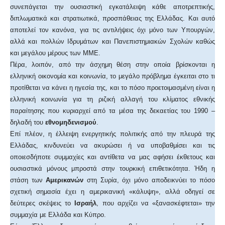
συνεπάγεται την ουσιαστική εγκατάλειψη κάθε αποτρεπτικής,
διπλωματικά και στρατιωτικά, προσπάθειας της Ελλάδας. Και αυτό
αποτελεί τον κανόνα, για τις αντιλήψεις όχι μόνο των Υπουργών,
αλλά και πολλών Ιδρυμάτων και Πανεπιστημιακών Σχολών καθώς
και μεγάλου μέρους των ΜΜΕ.
Πέρα, λοιπόν, από την άσχημη θέση στην οποία βρίσκονται η
ελληνική οικονομία και κοινωνία, το μεγάλο πρόβλημα έγκειται στο τι
προτίθεται να κάνει η ηγεσία της, και το πόσο προετοιμασμένη είναι η
ελληνική κοινωνία για τη ριζική αλλαγή του κλίματος εθνικής
παραίτησης που κυριαρχεί από τα μέσα της δεκαετίας του 1990 –
δηλαδή του
εθνομηδενισμού
.
Επί πλέον, η έλλειψη ενεργητικής πολιτικής από την πλευρά της
Ελλάδας, κινδυνεύει να ακυρώσει ή να υποβαθμίσει και τις
οποιεσδήποτε συμμαχίες και αντίθετα να μας αφήσει έκθετους και
ουσιαστικά μόνους μπροστά στην τουρκική επιθετικότητα. Ήδη η
στάση των
Αμερικανών
στη Συρία, όχι μόνο αποδεικνύει το πόσο
σχετική σημασία έχει η αμερικανική «κάλυψη», αλλά οδηγεί σε
δεύτερες σκέψεις το
Ισραήλ
, που αρχίζει να «ξανασκέφτεται» την
συμμαχία με Ελλάδα και Κύπρο.