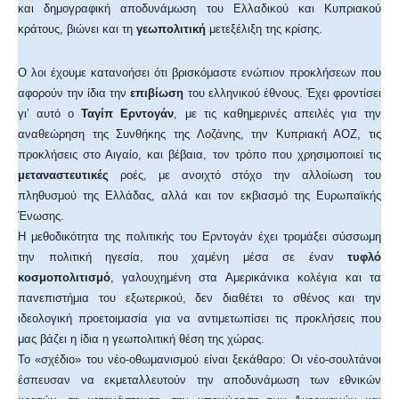
και δημογραφική αποδυνάμωση του Ελλαδικού και Κυπριακού
κράτους, βιώνει και τη
γεωπολιτική
μετεξέλιξη της κρίσης.
Ο λοι έχουμε κατανοήσει ότι βρισκόμαστε ενώπιον προκλήσεων που
αφορούν την ίδια την
επιβίωση
του ελληνικού έθνους. Έχει φροντίσει
γι’ αυτό ο
Ταγίπ Ερντογάν
, με τις καθημερινές απειλές για την
αναθεώρηση της Συνθήκης της Λοζάνης, την Κυπριακή ΑΟΖ, τις
προκλήσεις στο Αιγαίο, και βέβαια, τον τρόπο που χρησιμοποιεί τις
μεταναστευτικές
ροές, με ανοιχτό στόχο την αλλοίωση του
πληθυσμού της Ελλάδας, αλλά και τον εκβιασμό της Ευρωπαϊκής
Ένωσης.
Η μεθοδικότητα της πολιτικής του Ερντογάν έχει τρομάξει σύσσωμη
την πολιτική ηγεσία, που χαμένη μέσα σε έναν
τυφλό
κοσμοπολιτισμό
, γαλουχημένη στα Αμερικάνικα κολέγια και τα
πανεπιστήμια του εξωτερικού, δεν διαθέτει το σθένος και την
ιδεολογική προετοιμασία για να αντιμετωπίσει τις προκλήσεις που
μας βάζει η ίδια η γεωπολιτική θέση της χώρας.
Το «σχέδιο» του νέο-οθωμανισμού είναι ξεκάθαρο: Οι νέο-σουλτάνοι
έσπευσαν να εκμεταλλευτούν την αποδυνάμωση των εθνικών