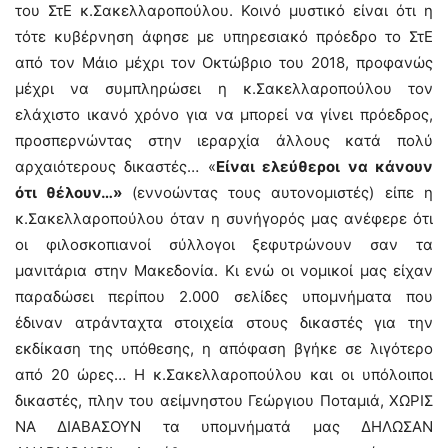
του ΣτΕ κ.Σακελλαροπούλου. Κοινό μυστικό είναι ότι η
τότε κυβέρνηση άφησε με υπηρεσιακό πρόεδρο το ΣτΕ
από τον Μάιο μέχρι τον Οκτώβριο του 2018, προφανώς
μέχρι να συμπληρώσει η κ.Σακελλαροπούλου τον
ελάχιστο ικανό χρόνο για να μπορεί να γίνει πρόεδρος,
προσπερνώντας στην ιεραρχία άλλους κατά πολύ
αρχαιότερους δικαστές… «
Είναι ελεύθεροι να κάνουν
ότι θέλουν…»
(εννοώντας τους αυτονομιστές) είπε η
κ.Σακελλαροπούλου όταν η συνήγορός μας ανέφερε ότι
οι φιλοσκοπιανοί σύλλογοι ξεφυτρώνουν σαν τα
μανιτάρια στην Μακεδονία. Κι ενώ οι νομικοί μας είχαν
παραδώσει περίπου 2.000 σελίδες υπομνήματα που
έδιναν ατράνταχτα στοιχεία στους δικαστές για την
εκδίκαση της υπόθεσης, η απόφαση βγήκε σε λιγότερο
από 20 ώρες… Η κ.Σακελλαροπούλου και οι υπόλοιποι
δικαστές, πλην του αείμνηστου Γεώργιου Ποταμιά, ΧΩΡΙΣ
ΝΑ ΔΙΑΒΑΣΟΥΝ τα υπομνήματά μας ΔΗΛΩΣΑΝ