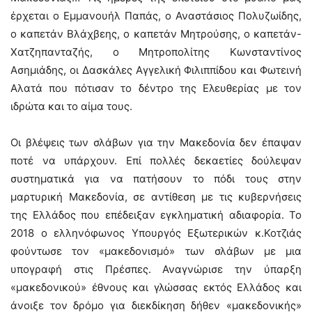
έρχεται ο Εμμανουήλ Παπάς, ο Αναστάσιος Πολυζωίδης,
ο καπετάν Βλάχβεης, ο καπετάν Μητρούσης, ο καπετάν-
Χατζηπανταζής, ο Μητροπολίτης Κωνσταντίνος
Ασημιάδης, οι Δασκάλες Αγγελική Φιλιππίδου και Φωτεινή
Αλατά που πότισαν το δέντρο της Ελευθερίας με τον
ιδρώτα και το αίμα τους.
Οι βλέψεις των σλάβων για την Μακεδονία δεν έπαψαν
ποτέ να υπάρχουν. Επί πολλές δεκαετίες δούλεψαν
συστηματικά για να πατήσουν το πόδι τους στην
μαρτυρική Μακεδονία, σε αντίθεση με τις κυβερνήσεις
της Ελλάδος που επέδειξαν εγκληματική αδιαφορία. Το
2018 ο ελληνόφωνος Υπουργός Εξωτερικών κ.Κοτζιάς
φούντωσε τον «μακεδονισμό» των σλάβων με μια
υπογραφή στις Πρέσπες. Αναγνώρισε την ύπαρξη
«μακεδονικού» έθνους και γλώσσας εκτός Ελλάδος και
άνοιξε τον δρόμο για διεκδίκηση δήθεν «μακεδονικής»