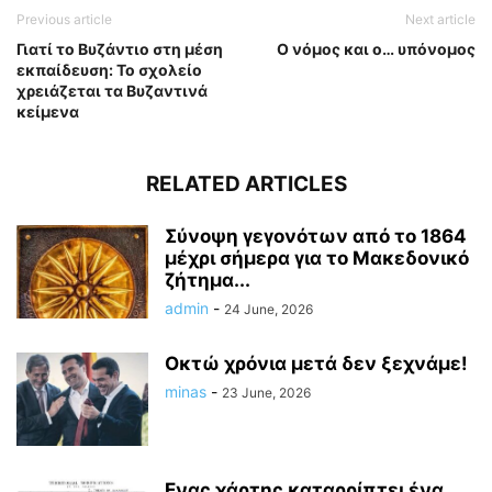
Previous article
Next article
Γιατί το Βυζάντιο στη μέση
Ο νόμος και ο… υπόνομος
εκπαίδευση: Το σχολείο
χρειάζεται τα Βυζαντινά
κείμενα
RELATED ARTICLES
Σύνοψη γεγονότων από το 1864
μέχρι σήμερα για το Μακεδονικό
ζήτημα...
admin
-
24 June, 2026
Οκτώ χρόνια μετά δεν ξεχνάμε!
minas
-
23 June, 2026
Ενας χάρτης καταρρίπτει ένα