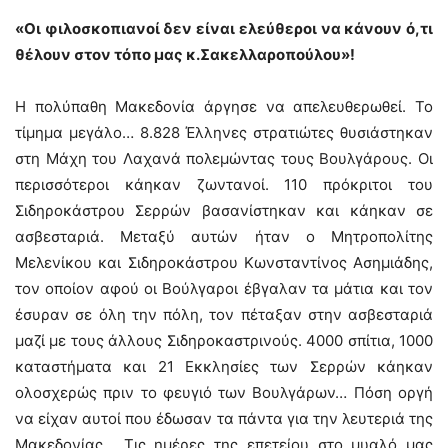
«Οι φιλοσκοπιανοί δεν είναι ελεύθεροι να κάνουν ό,τι
θέλουν στον τόπο μας κ.Σακελλαροπούλου»!
Η πολύπαθη Μακεδονία άργησε να απελευθερωθεί. Το
τίμημα μεγάλο… 8.828 Έλληνες στρατιώτες θυσιάστηκαν
στη Μάχη του Λαχανά πολεμώντας τους Βουλγάρους. Οι
περισσότεροι κάηκαν ζωντανοί. 110 πρόκριτοι του
Σιδηροκάστρου Σερρών βασανίστηκαν και κάηκαν σε
ασβεσταριά. Μεταξύ αυτών ήταν ο Μητροπολίτης
Μελενίκου και Σιδηροκάστρου Κωνσταντίνος Ασημιάδης,
τον οποίον αφού οι Βούλγαροι έβγαλαν τα μάτια και τον
έσυραν σε όλη την πόλη, τον πέταξαν στην ασβεσταριά
μαζί με τους άλλους Σιδηροκαστρινούς. 4000 σπίτια, 1000
καταστήματα και 21 Εκκλησίες των Σερρών κάηκαν
ολοσχερώς πριν το φευγιό των Βουλγάρων… Πόση οργή
να είχαν αυτοί που έδωσαν τα πάντα για την λευτεριά της
Μακεδονίας… Τις ημέρες της επετείου στο μυαλό μας