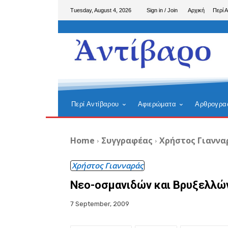
Tuesday, August 4, 2026
Sign in / Join
Αρχική
Περί 
Περί Αντίβαρου
Αφιερώματα
Αρθρογρα
Home
Συγγραφέας
Χρήστος Γιαννα
Χρήστος Γιανναράς
Νεο-οσμανιδών και Βρυξελλ
7 September, 2009