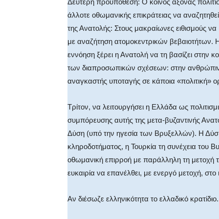
Δεύτερη προϋπόθεση: Ο κοινός άξονας πολιτισ
άλλοτε οθωμανικής επικράτειας να αναζητηθεί
της Ανατολής: Στους μακραίωνες ειθισμούς να 
με αναζήτηση ατομοκεντρικών βεβαιοτήτων. Η 
εννόηση ξέρει η Ανατολή να τη βασίζει στην κο
των διαπροσωπικών σχέσεων: στην ανθρώπινη 
αναγκαστής υποταγής σε κάποια «πολιτική» ο
Τρίτον, να λειτουργήσει η Ελλάδα ως πολιτισμ
συμπόρευσης αυτής της μετα-βυζαντινής Ανατο
Δύση (υπό την ηγεσία των Βρυξελλών). Η Δύση
κληροδοτήματος, η Τουρκία τη συνέχεια του Β
οθωμανική επιρροή με παράλληλη τη μετοχή τ
ευκαιρία να επανέλθει, με ενεργό μετοχή, στο 
Αν διέσωζε ελληνικότητα το ελλαδικό κρατίδιο.