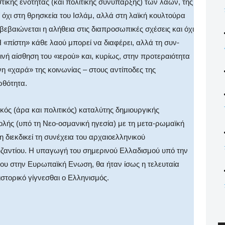
τικής ενότητας (και πολιτικής συνύπαρξης) των λαών, της
 όχι στη θρησκεία του Ισλάμ, αλλά στη λαϊκή κουλτούρα
βεβαιώνεται η αλήθεια στις διαπροσωπικές σχέσεις και όχι
«πίστη» κάθε λαού μπορεί να διαφέρει, αλλά τη συν-
ινή αίσθηση του «ιερού» και, κυρίως, στην προτεραιότητα
«χαρά» της κοινωνίας – στους αντίποδες της
ρθότητα.
ικός (άρα και πολιτικός) καταλύτης δημιουργικής
λής (υπό τη Νεο-οσμανική ηγεσία) με τη μετα-ρωμαϊκή
 διεκδικεί τη συνέχεια του αρχαιοελληνικού
υζαντίου. Η υπαγωγή του σημερινού Ελλαδισμού υπό την
ου στην Ευρωπαϊκή Ενωση, θα ήταν ίσως η τελευταία
ιστορικό γίγνεσθαι ο Ελληνισμός.