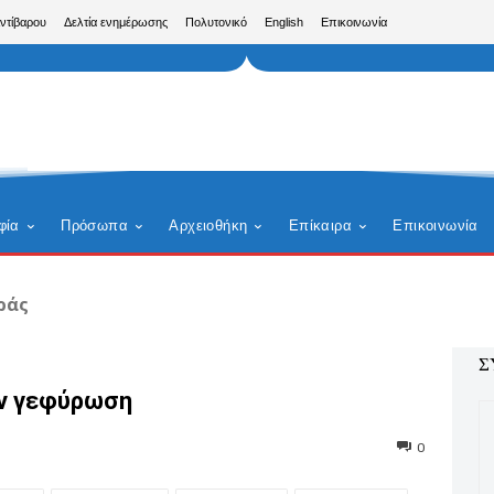
Αντίβαρου
Δελτία ενημέρωσης
Πολυτονικό
English
Επικοινωνία
φία
Πρόσωπα
Αρχειοθήκη
Επίκαιρα
Επικοινωνία
ράς
Σ
ών γεφύρωση
0