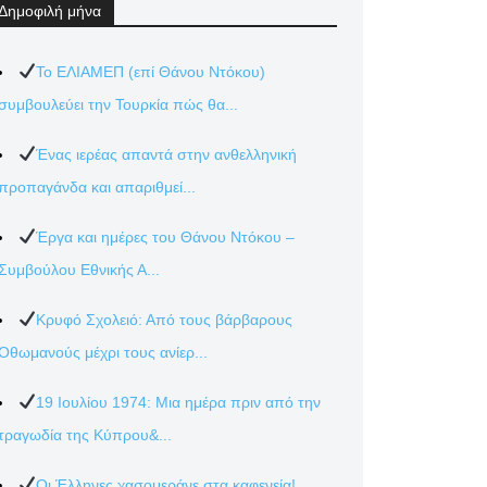
Δημοφιλή μήνα
Το ΕΛΙΑΜΕΠ (επί Θάνου Ντόκου)
συμβουλεύει την Τουρκία πώς θα...
Ένας ιερέας απαντά στην ανθελληνική
προπαγάνδα και απαριθμεί...
Έργα και ημέρες του Θάνου Ντόκου –
Συμβούλου Εθνικής Α...
Κρυφό Σχολειό: Από τους βάρβαρους
Οθωμανούς μέχρι τους ανίερ...
19 Ιουλίου 1974: Μια ημέρα πριν από την
τραγωδία της Κύπρου&...
Οι Έλληνες χασομεράνε στα καφενεία!