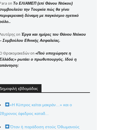
Para
on
Το ΕΛΙΑΜΕΠ (επί Θάνου Ντόκου)
συμβουλεύει την Τουρκία πώς θα γίνει
περιφερειακή δύναμη με παγκόσμιο ηγετικό
ρόλο..
Λευτέρης
on
Έργα και ημέρες του Θάνου Ντόκου
– Συμβούλου Εθνικής Ασφαλείας.
Ο Θρακομακεδών
on
«Πού υποχώρησε η
Ελλάδα;» ρωτάει ο πρωθυπουργός. Ιδού η
απάντηση:
Δημοφιλή εβδομάδας
«Η Κύπρος κείται μακράν…» και ο
28χρονος έφεδρος καταδ...
Ὅταν ἡ παράδοση στούς Ὀθωμανούς