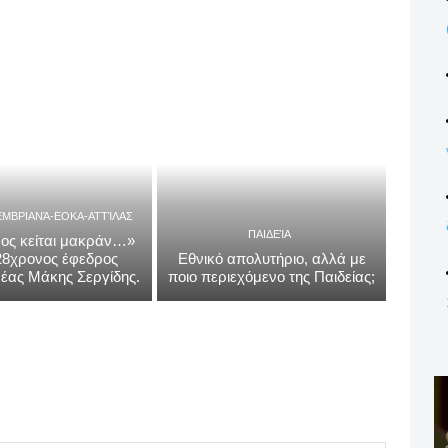
ΕΜΒΡΙΑΝΆ-ΕΟΚΑ-ΑΤΤΊΛΑΣ
ΠΑΙΔΕΊΑ
ος κείται μακράν…»
 28χρονος έφεδρος
Εθνικό απολυτήριο, αλλά με
έας Μάκης Σεργίδης.
ποιο περιεχόμενο της Παιδείας;