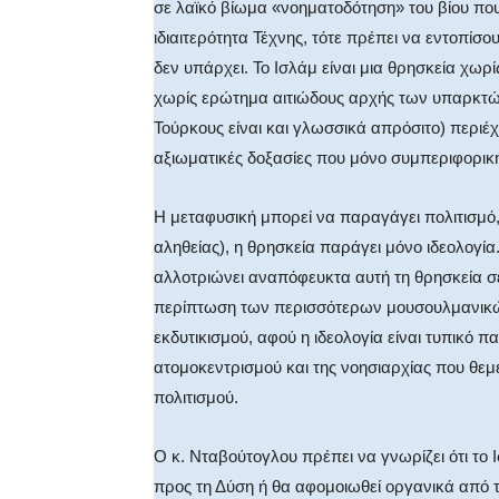
σε λαϊκό βίωμα «νοηματοδότηση» του βίου που
ιδιαιτερότητα Τέχνης, τότε πρέπει να εντοπίσο
δεν υπάρχει. Το Ισλάμ είναι μια θρησκεία χω
χωρίς ερώτημα αιτιώδους αρχής των υπαρκτών,
Τούρκους είναι και γλωσσικά απρόσιτο) περιέ
αξιωματικές δοξασίες που μόνο συμπεριφορικ
Η μεταφυσική μπορεί να παραγάγει πολιτισμό,
αληθείας), η θρησκεία παράγει μόνο ιδεολογία
αλλοτριώνει αναπόφευκτα αυτή τη θρησκεία σε
περίπτωση των περισσότερων μουσουλμανικών
εκδυτικισμού, αφού η ιδεολογία είναι τυπικό 
ατομοκεντρισμού και της νοησιαρχίας που θεμε
πολιτισμού.
Ο κ. Νταβούτογλου πρέπει να γνωρίζει ότι το 
προς τη Δύση ή θα αφομοιωθεί οργανικά από 