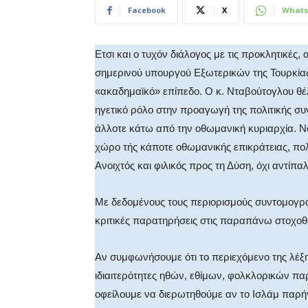
Facebook
X
Whats
Ετσι και ο τυχόν διάλογος με τις προκλητικές,
σημερινού υπουργού Εξωτερικών της Τουρκίας
«ακαδημαϊκό» επίπεδο. Ο κ. Νταβούτογλου θέλ
ηγετικό ρόλο στην προαγωγή της πολιτικής σ
άλλοτε κάτω από την οθωμανική κυριαρχία. Να
χώρο τής κάποτε οθωμανικής επικράτειας, πολι
Ανοιχτός και φιλικός προς τη Δύση, όχι αντίπαλ
Με δεδομένους τους περιορισμούς συντομογραφ
κριτικές παρατηρήσεις στις παραπάνω στοχοθε
Αν συμφωνήσουμε ότι το περιεχόμενο της λέξης
ιδιαιτερότητες ηθών, εθίμων, φολκλορικών π
οφείλουμε να διερωτηθούμε αν το Ισλάμ παρήγα