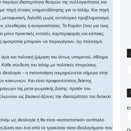
 παράγει ιδιαιτερότητα θεσμών της συλλογικότητας και
υμε πηγή τέτοιας νοηματοδότησης για το Ισλάμ. Και πηγή
ρίς μεταφυσική, δηλαδή χωρίς οντολογικό προβληματισμό,
 ελευθερίας ή αναγκαιότητας. Το Κοράνι (που για τους
χει μόνο πρακτικές εντολές συμπεριφοράς και κάποιες
ή ομοτροπία μπορούν να παραγάγουν, όχι πολιτισμό.
 άρα και πολιτική (μίμηση του όντως υπαρκτού, άθλημα
. Κάθε σύνδεση του Ισλάμ με πολιτικές στοχεύσεις
 ιδεολογία – η πιστοποίηση τεκμηριώνεται σήμερα στην
 κοινωνιών. Και είναι προφανέστατος δείκτης
παράγωγο της μετα-ρωμαϊκής Δύσης: προϊόν του
λιώνουν ως βασικοί άξονες την ιδιαιτερότητα του δυτικού
Em
Ισλάμ ως ιδεολογία ή θα είναι «καταστατικά» αντίπαλο
τη Δύση σαν ένα από τα τριακόσια τόσα ιδεολογήματα που
Ό