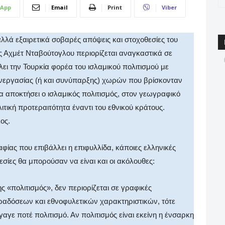
App
Email
Print
Viber
 αλλά εξαιρετικά σοβαρές απόψεις και στοχοθεσίες του
 Αχμέτ Νταβούτογλου περιορίζεται αναγκαστικά σε
ει την Τουρκία φορέα του ισλαμικού πολιτισμού με
υνεργασίας (ή και συνύπαρξης) χωρών που βρίσκονταν
 αποκτήσει ο ισλαμικός πολιτισμός, στον γεωγραφικό
τική προτεραιτότητα έναντι του εθνικού κράτους.
ος.
ίας που επιβάλλει η επιφυλλίδα, κάποιες ελληνικές
σίες θα μπορούσαν να είναι και οι ακόλουθες:
 «πολιτισμός», δεν περιορίζεται σε γραφικές
αραδόσεων και εθνοφυλετικών χαρακτηριστικών, τότε
γε ποτέ πολιτισμό. Αν πολιτισμός είναι εκείνη η ένσαρκη