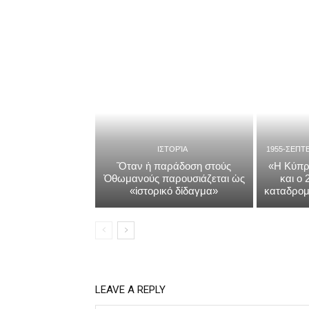
ΙΣΤΟΡΊΑ
1955-ΣΕΠΤ
Ὅταν ἡ παράδοση στούς
«Η Κύπρ
Ὀθωμανούς παρουσιάζεται ὡς
και ο
«ἱστορικό δίδαγμα»
καταδρομ
LEAVE A REPLY