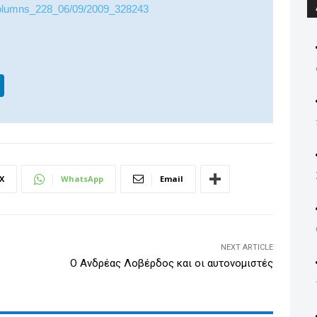
s_columns_228_06/09/2009_328243
Li
n
k
e
dI
X
WhatsApp
Email
n
NEXT ARTICLE
Ο Ανδρέας Λοβέρδος και οι αυτονομιστές