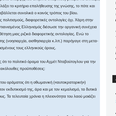
λάξει το κριτήριο επαλήθευσης της γνώσης, το πότε και
βάλλεται συνολικά ο κοινός τρόπος του βίου.
 πολιτισμούς, διαφορετικές οντολογίες όχι. Χάρη στην
ιστιανισμένος Ελληνισμός διέσωσε την οργανική συνέχεια
θέτηση μιας ριζικά διαφορετικής οντολογίας. Ενώ το
ης (νοησιαρχία, αισθησιαρχία κ.λπ.) παρήγαγε στη μετα-
σμένους τους ελληνικούς όρους.
ότι το πολιτικό όραμα του Αχμέτ Νταβούτογλου για την
ς ακόλουθες προϋποθέσεις:
 του οράματος ότι η οθωμανική («αυτοκρατορική»)
ον εκδυτικισμό της, άρα και με τον κεμαλισμό, τα δυτικά
ς. Τα τελευταία χρόνια η πλειονότητα του λαού μοιάζει