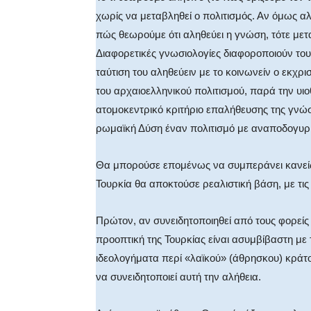
χωρίς να μεταβληθεί ο πολιτισμός. Αν όμως αλ
πώς θεωρούμε ότι αληθεύει η γνώση, τότε μετα
Διαφορετικές γνωσιολογίες διαφοροποιούν τους
ταύτιση του αληθεύειν με το κοινωνείν ο εκχρ
του αρχαιοελληνικού πολιτισμού, παρά την υιο
ατομοκεντρικό κριτήριο επαλήθευσης της γνώσ
ρωμαϊκή Δύση έναν πολιτισμό με αναποδογυρι
Θα μπορούσε επομένως να συμπεράνει κανείς 
Τουρκία θα αποκτούσε ρεαλιστική βάση, με τι
Πρώτον, αν συνειδητοποιηθεί από τους φορείς
προοπτική της Τουρκίας είναι ασυμβίβαστη με τ
ιδεολογήματα περί «λαϊκού» (άθρησκου) κράτου
να συνειδητοποιεί αυτή την αλήθεια.