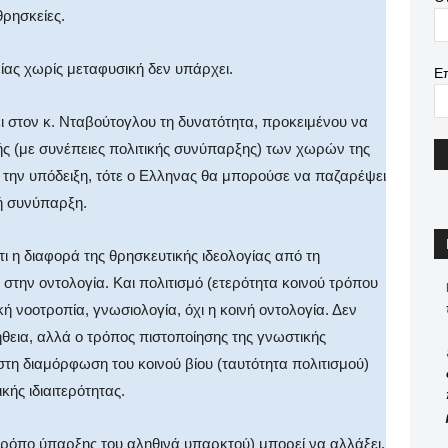
ρησκείες.
είας χωρίς μεταφυσική δεν υπάρχει.
Ε
ι στον κ. Νταβούτογλου τη δυνατότητα, προκειμένου να
χής (με συνέπειες πολιτικής συνύπαρξης) των χωρών της
 την υπόδειξη, τότε ο Ελληνας θα μπορούσε να παζαρέψει
κή συνύπαρξη.
ι η διαφορά της θρησκευτικής ιδεολογίας από τη
 στην οντολογία. Και πολιτισμό (ετερότητα κοινού τρόπου
ή νοοτροπία, γνωσιολογία, όχι η κοινή οντολογία. Δεν
ήθεια, αλλά ο τρόπος πιστοποίησης της γνωστικής
στη διαμόρφωση του κοινού βίου (ταυτότητα πολιτισμού)
κής ιδιαιτερότητας.
 τρόπο ύπαρξης του αληθινά υπαρκτού) μπορεί να αλλάξει,