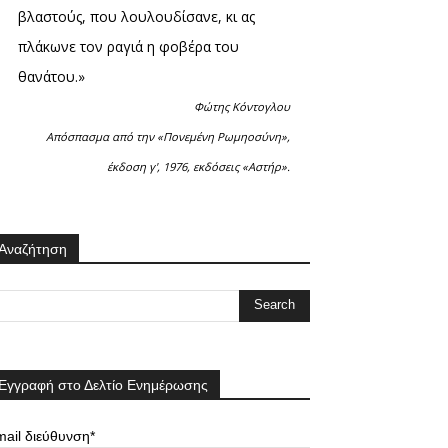
βλαστούς, που λουλουδίσανε, κι ας
πλάκωνε τον ραγιά η φοβέρα του
θανάτου.»
Φώτης Κόντογλου
Απόσπασμα από την «Πονεμένη Ρωμηοσύνη»,
έκδοση γ', 1976, εκδόσεις «Αστήρ».
Αναζήτηση
Εγγραφή στο Δελτίο Ενημέρωσης
ail διεύθυνση*