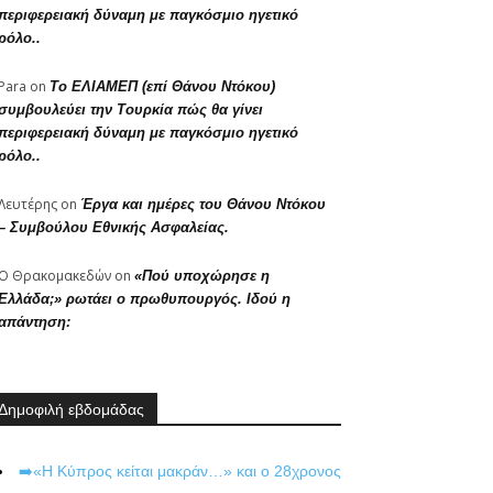
περιφερειακή δύναμη με παγκόσμιο ηγετικό
ρόλο..
Para
on
Το ΕΛΙΑΜΕΠ (επί Θάνου Ντόκου)
συμβουλεύει την Τουρκία πώς θα γίνει
περιφερειακή δύναμη με παγκόσμιο ηγετικό
ρόλο..
Λευτέρης
on
Έργα και ημέρες του Θάνου Ντόκου
– Συμβούλου Εθνικής Ασφαλείας.
Ο Θρακομακεδών
on
«Πού υποχώρησε η
Ελλάδα;» ρωτάει ο πρωθυπουργός. Ιδού η
απάντηση:
Δημοφιλή εβδομάδας
➡️«Η Κύπρος κείται μακράν…» και ο 28χρονος