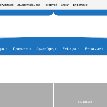
ρί Αντίβαρου
Δελτία ενημέρωσης
Πολυτονικό
English
Επικοινωνία
φία
Πρόσωπα
Αρχειοθήκη
Επίκαιρα
Επικοινωνία
ΣΚΟΠΙΑΝΌ