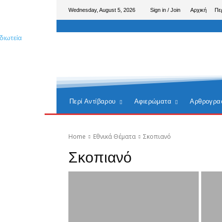
Wednesday, August 5, 2026
Sign in / Join
Αρχική
Πε
Περί Αντίβαρου
Αφιερώματα
Αρθρογρα
Home
Εθνικά Θέματα
Σκοπιανό
Σκοπιανό