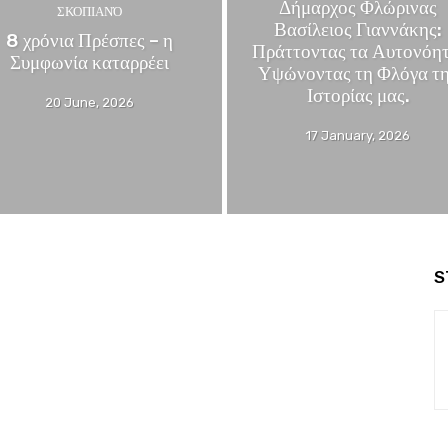
Δήμαρχος Φλώρινας
ΣΚΟΠΙΑΝΌ
Βασίλειος Γιαννάκης:
8 χρόνια Πρέσπες – η
Πράττοντας τα Αυτονόητ
Συμφωνία καταρρέει
Υψώνοντας τη Φλόγα τ
Ιστορίας μας.
20 June, 2026
17 January, 2026
S