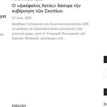
Ὁ «Δικέφαλος Ἀετός» διέσυρε τήν
κυβέρνηση τῶν Σκοπίων.
για
13 June, 2025
Ἀρνήθηκε ἡ ἀπόγονος τῶν Κωνσταντινουπολιτῶν ΑΕΚ
νά μετάσχει σέ εὐρωπαϊκό τελικό χάντμπωλλ στήν
γειτονική χώρα, γιατί τό Ὑπουργεῖο Ἐσωτερικῶν τοῦ
ικά
Κρίστιαν Μίτσκοσκι «μπλόκαρε» στά...
Em
ENGLISH