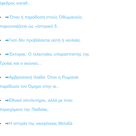
έφεδρος καταδ...
➡️Ὅταν ἡ παράδοση στούς Ὀθωμανούς
παρουσιάζεται ὡς «ἱστορικό δ...
➡️Γιατί δέν προβάλλεται αὐτή ἡ νεολαία;
➡️Έκτορας: Ο τελευταίος υπερασπιστής της
Τροίας και ο αιώνιος...
➡️Αμβροσιανή Ιλιάδα: Όταν η Ρωμανία
παρέδωσε τον Όμηρο στην αι...
➡️Εθνικό απολυτήριο, αλλά με ποιο
περιεχόμενο της Παιδείας;
➡️Η ιστορία της οικογένειας Μεταξά.