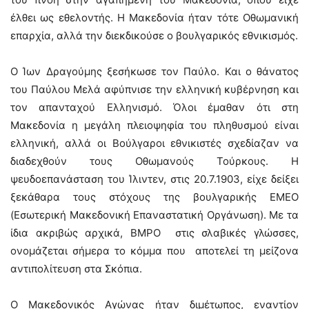
έλθει ως εθελοντής. Η Μακεδονία ήταν τότε Οθωμανική
επαρχία, αλλά την διεκδικούσε ο βουλγαρικός εθνικισμός.
Ο Ίων Δραγούμης ξεσήκωσε τον Παύλο. Και ο θάνατος
του Παύλου Μελά αφύπνισε την ελληνική κυβέρνηση και
τον απανταχού Ελληνισμό. Όλοι έμαθαν ότι στη
Μακεδονία η μεγάλη πλειοψηφία του πληθυσμού είναι
ελληνική, αλλά οι Βούλγαροι εθνικιστές σχεδίαζαν να
διαδεχθούν τους Οθωμανούς Τούρκους. Η
ψευδοεπανάσταση του Ίλιντεν, στις 20.7.1903, είχε δείξει
ξεκάθαρα τους στόχους της βουλγαρικής ΕΜΕΟ
(Εσωτερική Μακεδονική Επαναστατική Οργάνωση). Με τα
ίδια ακριβώς αρχικά, ΒΜΡΟ στις σλαβικές γλώσσες,
ονομάζεται σήμερα το κόμμα που αποτελεί τη μείζονα
αντιπολίτευση στα Σκόπια.
Ο Μακεδονικός Αγώνας ήταν διμέτωπος, εναντίον