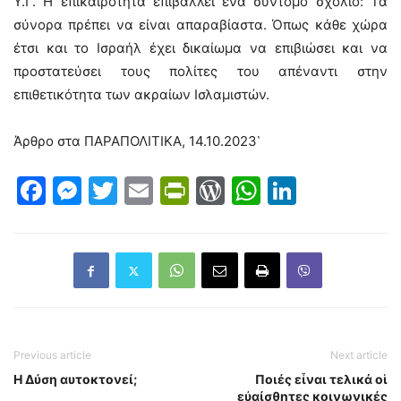
Υ.Γ. Η επικαιρότητα επιβάλλει ένα σύντομο σχόλιο: Τα
σύνορα πρέπει να είναι απαραβίαστα. Όπως κάθε χώρα
έτσι και το Ισραήλ έχει δικαίωμα να επιβιώσει και να
προστατεύσει τους πολίτες του απέναντι στην
επιθετικότητα των ακραίων Ισλαμιστών.
Άρθρο στα ΠΑΡΑΠΟΛΙΤΙΚΑ, 14.10.2023῾
Facebook
Messenger
Twitter
Email
PrintFriendly
WordPress
WhatsAp
LinkedI
Previous article
Next article
Η Δύση αυτοκτονεί;
Ποιές εἶναι τελικά οἱ
εὐαίσθητες κοινωνικές