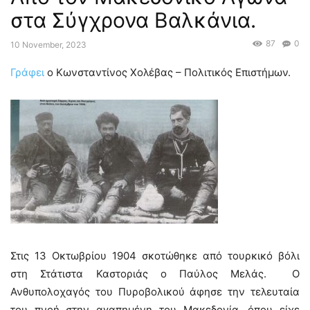
στα Σύγχρονα Βαλκάνια.
87
0
10 November, 2023
Γράφει
ο Κωνσταντίνος Χολέβας – Πολιτικός Επιστήμων.
Στις 13 Οκτωβρίου 1904 σκοτώθηκε από τουρκικό βόλι
στη Στάτιστα Καστοριάς ο Παύλος Μελάς. Ο
Ανθυπολοχαγός του Πυροβολικού άφησε την τελευταία
του πνοή στην αγαπημένη του Μακεδονία, όπου είχε