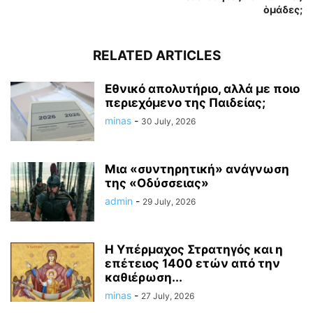
ὁμάδες;
RELATED ARTICLES
Εθνικό απολυτήριο, αλλά με ποιο
περιεχόμενο της Παιδείας;
minas
-
30 July, 2026
Μια «συντηρητική» ανάγνωση
της «Οδύσσειας»
admin
-
29 July, 2026
Η Υπέρμαχος Στρατηγός και η
επέτειος 1400 ετών από την
καθιέρωση...
minas
-
27 July, 2026