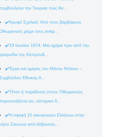
συμβουλεύει την Τουρκία πώς θα...
✔️Κρυφό Σχολειό: Από τους βάρβαρους
Οθωμανούς μέχρι τους ανίερ...
✔️19 Ιουλίου 1974: Μια ημέρα πριν από την
τραγωδία της Κύπρου&...
✔️Έργα και ημέρες του Θάνου Ντόκου –
Συμβούλου Εθνικής Α...
✔️Ὅταν ἡ παράδοση στούς Ὀθωμανούς
παρουσιάζεται ὡς «ἱστορικό δ...
✔️Η σφαγή 15 οικογενειών Ελλήνων στην
νήσο Σάσωνα από Αλβανούς...