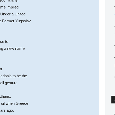
edonia after
name implied
. Under a United
he Former Yugoslav
se to
sing a new name
or
edonia to be the
ll gesture.
Athens,
y oil when Greece
ars ago.