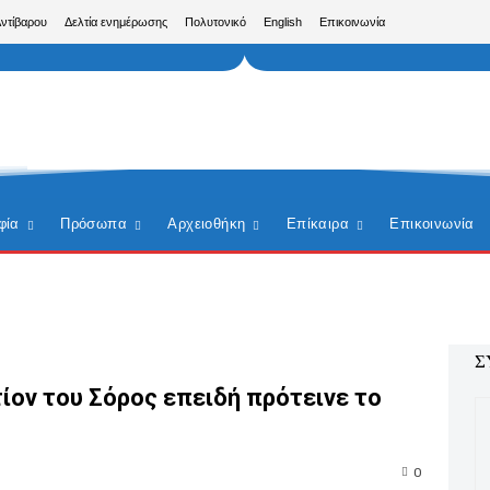
Αντίβαρου
Δελτία ενημέρωσης
Πολυτονικό
English
Επικοινωνία
φία
Πρόσωπα
Αρχειοθήκη
Επίκαιρα
Επικοινωνία
Σ
τίον του Σόρος επειδή πρότεινε το
0