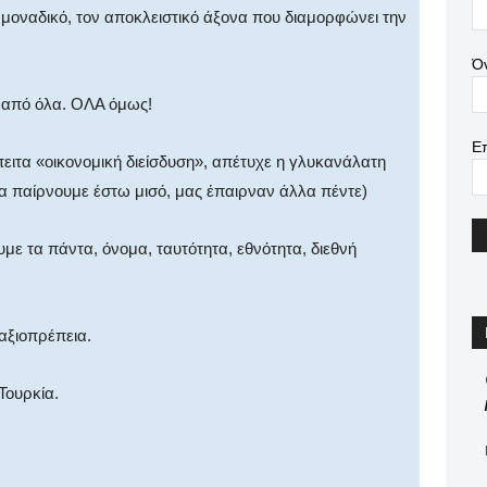
 μοναδικό, τον αποκλειστικό άξονα που διαμορφώνει την
Ό
 από όλα. ΟΛΑ όμως!
Ε
πειτα «οικονομική διείσδυση», απέτυχε η γλυκανάλατη
να παίρνουμε έστω μισό, μας έπαιρναν άλλα πέντε)
με τα πάντα, όνομα, ταυτότητα, εθνότητα, διεθνή
αξιοπρέπεια.
Τουρκία.