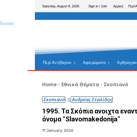
Saturday, August 8, 2026
Sign in / Join
Αρχική
Περί 
Περί Αντίβαρου
Αφιερώματα
Αρθρογρα
Home
Εθνικά Θέματα
Σκοπιανό
Σκοπιανό
Ανδρέας Σταλίδης
1995. Τα Σκόπια ανοιχτα εναν
όνομα “Slavomakedonija”
11 January, 2026