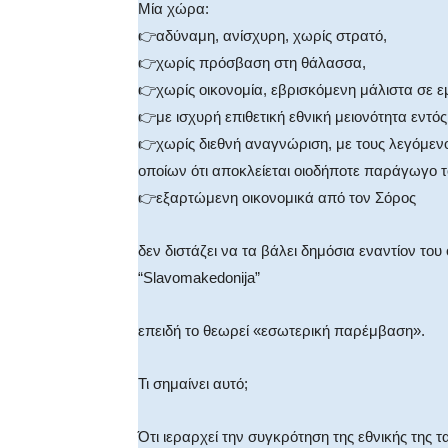
Μία χώρα:
👉αδύναμη, ανίσχυρη, χωρίς στρατό,
👉χωρίς πρόσβαση στη θάλασσα,
👉χωρίς οικονομία, εβρισκόμενη μάλιστα σε 
👉με ισχυρή επιθετική εθνική μειονότητα εντό
👉χωρίς διεθνή αναγνώριση, με τους λεγόμενο
οποίων ότι αποκλείεται οιοδήποτε παράγωγο 
👉εξαρτώμενη οικονομικά από τον Σόρος
δεν διστάζει να τα βάλει δημόσια εναντίον του
“Slavomakedonija”
επειδή το θεωρεί «εσωτερική παρέμβαση».
Τι σημαίνει αυτό;
Ότι ιεραρχεί την συγκρότηση της εθνικής της 