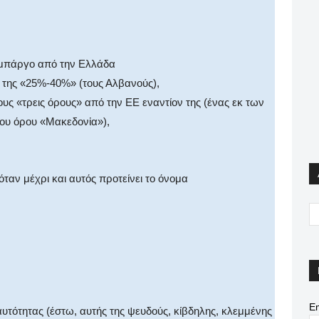
εμπάργο από την Ελλάδα
ς της «25%-40%» (τους Αλβανούς),
υς «τρεις όρους» από την ΕΕ εναντίον της (ένας εκ των
του όρου «Μακεδονἰα»),
 όταν μέχρι και αυτός προτείνει το όνομα
Em
ταυτότητας (έστω, αυτής της ψευδούς, κίβδηλης, κλεμμένης