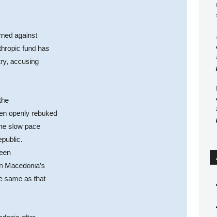
ned against
thropic fund has
try, accusing
the
een openly rebuked
 the slow pace
epublic.
been
 in Macedonia’s
he same as that