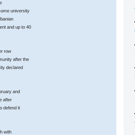
e
some university
Albanian
ent and up to 40
er row
nity after the
sity declared
ebruary and
e after
o defend it
h with