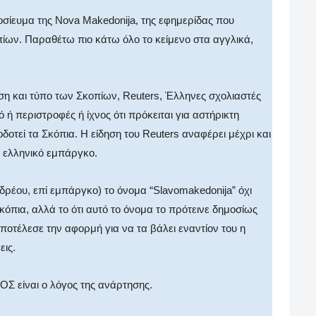
σίευμα της Nova Makedonija, της εφημερίδας που
ίων. Παραθέτω πιο κάτω όλο το κείμενο στα αγγλικά,
η και τύπο των Σκοπίων, Reuters, Έλληνες σχολιαστές
 ή περιστροφές ή ίχνος ότι πρόκειται για αστήρικτη
δοτεί τα Σκόπια. Η είδηση του Reuters αναφέρει μέχρι και
 ελληνικό εμπάργκο.
ρέου, επί εμπάργκο) το όνομα “Slavomakedonija” όχι
ια, αλλά το ότι αυτό το όνομα το πρότεινε δημοσίως
αποτέλεσε την αφορμή για να τα βάλει εναντίον του η
εις.
Σ είναι ο λόγος της ανάρτησης.