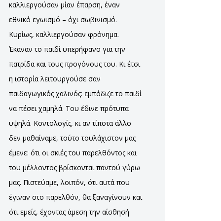
καλλιεργούσαν μίαν έπαρση, έναν
εθνικό εγωισμό – όχι σωβινισμό.
Κυρίως, καλλιεργούσαν φρόνημα.
Έκαναν το παιδί υπερήφανο για την
πατρίδα και τους προγόνους του. Κι έτσι
η ιστορία λειτουργούσε σαν
παιδαγωγικός χαλινός: εμπόδιζε το παιδί
να πέσει χαμηλά. Του έδινε πρότυπα
υψηλά. Κοντολογίς, κι αν τίποτα άλλο
δεν μαθαίναμε, τούτο τουλάχιστον μας
έμενε: ότι οι σκιές του παρελθόντος και
του μέλλοντος βρίσκονται παντού γύρω
μας. Πιστεύαμε, λοιπόν, ότι αυτά που
έγιναν στο παρελθόν, θα ξαναγίνουν και
ότι εμείς, έχοντας άμεση την αίσθησή