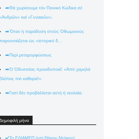
➡️Θά χωρίσουμε τόν Ποινικό Κώδικα σέ
«Ἀνδρῶν» καί «Γυναικῶν»;
➡️Ὅταν ἡ παράδοση στούς Ὀθωμανούς
παρουσιάζεται ὡς «ἱστορικό δ...
➡️Περί μεταμορφώσεως
➡️Ὁ Ὀδυσσέας προειδοποιεῖ: «Ἀπό χαμηλά
βλέπεις πιό καθαρά!».
➡️Γιατί δέν προβάλλεται αὐτή ἡ νεολαία;
Δημοφιλή μήνα
✔️Το ΕΛΙΑΜΕΠ (επί Θάνου Ντόκου)