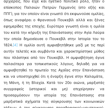
αρχιερείς, που είχε και ηγετικό πολιτικό ρόλο, ήταν ο
επίσκοπος Παλαιών Πατρών Γερμανός (στο εξής και
ΠΠΓ), για τον οποίον είναι γνωστό ότι εκφωνούσε ομιλίες,
όπως αναφέρει ο Φρανσουά Πουκεβίλ αλλά και ξένες
εφημερίδες της εποχής. Ευρύτερα γνωστή είναι η ομιλία
του κατά την κήρυξη της Επανάστασης στην Αγία Λαύρα
την οποία δημοσίευσε ο Πουκεβίλ στην Ιστορία του το
1824.
[4]
Η ομιλία αυτή αμφισβητήθηκε μαζί με τις περί
αυτήν τελετές και συμβάντα και χαρακτηρίστηκε μύθος
που πλάστηκε από τον Πουκεβίλ. Η αμφισβήτηση έγινε
παλαιότερα για τοπικιστικούς λόγους, δηλαδή για να
αμφισβητηθεί το πρωτείο της Αχαΐας στην Επανάσταση
και να υποστηριχθεί ότι η έναρξη έγινε στην Καλαμάτα,
τη Μάνη, ή τη Βλαχία. Κατά τον 20ο αιώνα, μαρξιστές
συγγραφείς (ιστορικοί και μη) επιχείρησαν να
προσαρμόσουν την ιστορία της Επανάστασης στα
μαρξιστικά σχήματα της σύγκρουσης των κοινωνικών
τάξεων ή της σύγκρουσης παραδοσιακού-νεωτερικού.