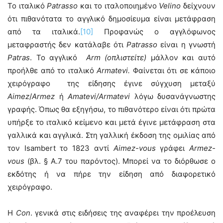
Το ιταλικό
Patrasso
και το ιταλοποιημένο
Velino
δείχνουν
ότι πιθανότατα το αγγλικό δημοσίευμα είναι μετάφραση
από τα ιταλικά.
[10]
Προφανώς ο αγγλόφωνος
μεταφραστής δεν κατάλαβε ότι
Patrasso
είναι η γνωστή
Patras
. Το αγγλικό
Arm (οπλιστείτε)
μάλλον και αυτό
προήλθε από το ιταλικό
Armatevi.
Φαίνεται ότι σε κάποιο
χειρόγραφο της είδησης έγινε σύγχυση μεταξύ
Aimez
/
Armez
ή
Amatevi/
Armatevi
λόγω δυσανάγνωστης
γραφής. Όπως θα εξηγήσω, το πιθανότερο είναι ότι πρώτα
υπήρξε το ιταλικό κείμενο και μετά έγινε μετάφραση στα
γαλλικά και αγγλικά. Στη γαλλική έκδοση της ομιλίας από
τον Isambert το 1823 αντί
Aimez-
vous
γράφει
Armez-
vous
(βλ. § Α.7 του παρόντος). Μπορεί να το διόρθωσε ο
εκδότης ή να πήρε την είδηση από διαφορετικό
χειρόγραφο.
Η
Con
. γενικά στις ειδήσεις της αναφέρει την προέλευση