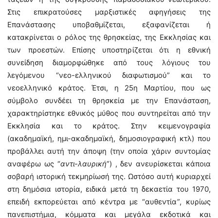
Στις επικρατούσες μαρξιστικές αφηγήσεις της
Επανάστασης υποβαθμίζεται, εξαφανίζεται ή
κατακρίνεται ο ρόλος της θρησκείας, της Εκκλησίας και
των προεστών. Επίσης υποστηρίζεται ότι η εθνική
συνείδηση διαμορφώθηκε από τους λόγιους του
λεγόμενου “νεο-ελληνικού διαφωτισμού” και το
νεοελληνικό κράτος. Έτσι, η 25η Μαρτίου, που ως
σύμβολο συνδέει τη θρησκεία με την Επανάσταση,
χαρακτηρίστηκε εθνικός μύθος που συντηρείται από την
Εκκλησία και το κράτος. Στην κειμενογραφία
(ακαδημαϊκή, ημι-ακαδημαϊκή, δημοσιογραφική κτλ) που
προβάλλει αυτή την άποψη (την οποία χάριν συντομίας
αναφέρω ως “
αντι-λαυρική
”) , δεν ανευρίσκεται κάποια
σοβαρή ιστορική τεκμηρίωσή της. Ωστόσο αυτή κυριαρχεί
στη δημόσια ιστορία, ειδικά μετά τη δεκαετία του 1970,
επειδή εκπορεύεται από κέντρα με “αυθεντία”, κυρίως
πανεπιστήμια, κόμματα και μεγάλα εκδοτικά και