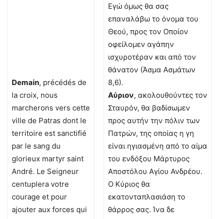
Εγώ όμως θα σας
επαναλάβω το όνομα του
Θεού, προς τον Οποίον
οφείλομεν αγάπην
ισχυροτέραν και από τον
θάνατον (Άσμα Ασμάτων
Demain
, précédés de
8,6).
la croix, nous
Αύριον
, ακολουθούντες τον
marcherons vers cette
Σταυρόν, θα βαδίσωμεν
ville de Patras dont le
προς αυτήν την πόλιν των
territoire est sanctifié
Πατρών, της οποίας η γη
par le sang du
είναι ηγιασμένη από το αίμα
glorieux martyr saint
του ενδόξου Μάρτυρος
André. Le Seigneur
Αποστόλου Αγίου Ανδρέου.
centuplera votre
Ο Κύριος θα
courage et pour
εκατονταπλασιάση το
ajouter aux forces qui
θάρρος σας. Ίνα δε