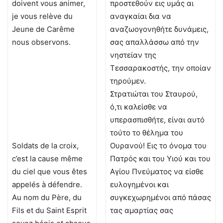
doivent vous animer,
προστεθούν εις υμάς αι
je vous relève du
αναγκαίαι δια να
Jeune de Carême
αναζωογονηθήτε δυνάμεις,
nous observons.
σας απαλλάσσω από την
νηστείαν της
Τεσσαρακοστής, την οποίαν
τηρούμεν.
Στρατιώται του Σταυρού,
ό,τι καλείσθε να
υπερασπισθήτε, είναι αυτό
τούτο το θέλημα του
Soldats de la croix,
Ουρανού! Εις το όνομα του
c’est la cause même
Πατρός και του Υιού και του
du ciel que vous êtes
Αγίου Πνεύματος να είσθε
appelés à défendre.
ευλογημένοι και
Au nom du Père, du
συγκεχωρημένοι από πάσας
Fils et du Saint Esprit
τας αμαρτίας σας