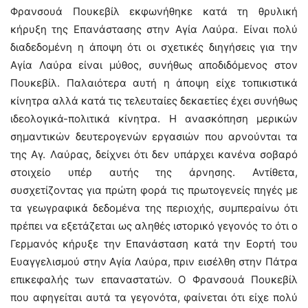
Φρανσουά Πουκεβίλ εκφωνήθηκε κατά τη θρυλική
κήρυξη της Επανάστασης στην Αγία Λαύρα. Είναι πολύ
διαδεδομένη η άποψη ότι οι σχετικές διηγήσεις για την
Αγία Λαύρα είναι μύθος, συνήθως αποδιδόμενος στον
Πουκεβίλ. Παλαιότερα αυτή η άποψη είχε τοπικιστικά
κίνητρα αλλά κατά τις τελευταίες δεκαετίες έχει συνήθως
ιδεολογικά-πολιτικά κίνητρα. Η ανασκόπηση μερικών
σημαντικών δευτερογενών εργασιών που αρνούνται τα
της Αγ. Λαύρας, δείχνει ότι δεν υπάρχει κανένα σοβαρό
στοιχείο υπέρ αυτής της άρνησης. Αντίθετα,
συσχετίζοντας για πρώτη φορά τις πρωτογενείς πηγές με
τα γεωγραφικά δεδομένα της περιοχής, συμπεραίνω ότι
πρέπει να εξετάζεται ως αληθές ιστορικό γεγονός το ότι ο
Γερμανός κήρυξε την Επανάσταση κατά την Εορτή του
Ευαγγελισμού στην Αγία Λαύρα, πριν εισέλθη στην Πάτρα
επικεφαλής των επαναστατών. Ο Φρανσουά Πουκεβίλ
που αφηγείται αυτά τα γεγονότα, φαίνεται ότι είχε πολύ