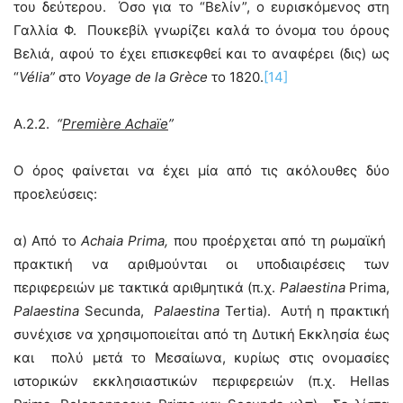
του δεύτερου. Όσο για το “Βελίν”, ο ευρισκόμενος στη
Γαλλία Φ. Πουκεβίλ γνωρίζει καλά το όνομα του όρους
Βελιά, αφού το έχει επισκεφθεί και το αναφέρει (δις) ως
“
Vélia”
στο
Voyage de la Grèce
το 1820.
[14]
Α.2.2.
“
P
remiè
re
Achaï
e
”
Ο όρος φαίνεται να έχει μία από τις ακόλουθες δύο
προελεύσεις:
α) Από το
Achaia
Prima,
που προέρχεται από τη ρωμαϊκή
πρακτική να αριθμούνται οι υποδιαιρέσεις των
περιφερειών με τακτικά αριθμητικά (π.χ.
Palaestina
Prima,
Palaestina
Secunda,
Palaestina
Tertia). Αυτή η πρακτική
συνέχισε να χρησιμοποιείται από τη Δυτική Εκκλησία έως
και πολύ μετά το Μεσαίωνα, κυρίως στις ονομασίες
ιστορικών εκκλησιαστικών περιφερειών (π.χ. Hellas