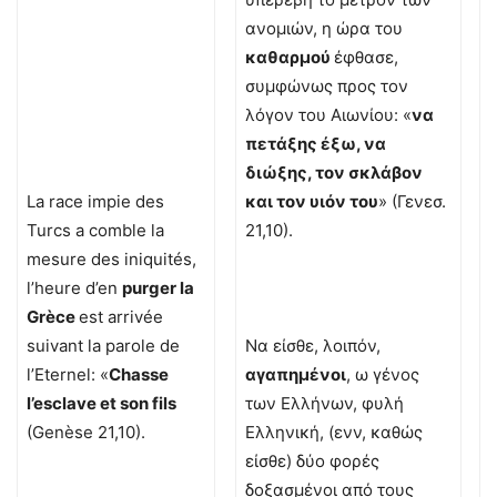
ανομιών, η ώρα του
καθαρμού
έφθασε,
συμφώνως προς τον
λόγον του Αιωνίου: «
να
πετάξης έξω, να
διώξης, τον σκλάβον
La race impie des
και τον υιόν του
» (Γενεσ.
Turcs a comble la
21,10).
mesure des iniquités,
l’heure d’en
purger la
Grèce
est arrivée
suivant la parole de
Να είσθε, λοιπόν,
l’Eternel: «
Chasse
αγαπημένοι
, ω γένος
l’esclave et son fils
των Ελλήνων, φυλή
(Genèse 21,10).
Ελληνική, (ενν, καθώς
είσθε) δύο φορές
δοξασμένοι από τους