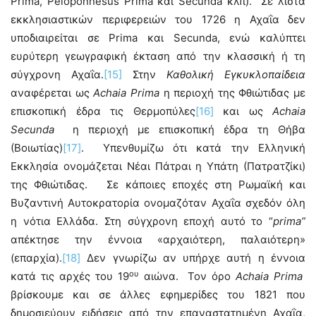
Prima, Peloponnesus Prima και Secunda κλπ). Σε λίστα
εκκλησιαστικών περιφερειών του 1726 η Αχαΐα δεν
υποδιαιρείται σε Prima και Secunda, ενώ καλύπτει
ευρύτερη γεωγραφική έκταση από την κλασσική ή τη
σύγχρονη Αχαΐα.
[15]
Στην
Καθολική Εγκυκλοπαίδεια
αναφέρεται ως
Achaia
Prima
η περιοχή της Φθιώτιδας με
επισκοπική έδρα τις Θερμοπύλες
[16]
και ως
Achaia
Secunda
η περιοχή με επισκοπική έδρα τη Θήβα
(Βοιωτίας)
[17]
. Υπενθυμίζω ότι κατά την Ελληνική
Εκκλησία ονομάζεται Νέαι Πάτραι η Υπάτη (Πατρατζίκι)
της Φθιώτιδας. Σε κάποιες εποχές στη Ρωμαϊκή και
Βυζαντινή Αυτοκρατορία ονομαζόταν Αχαΐα σχεδόν όλη
η νότια Ελλάδα. Στη σύγχρονη εποχή αυτό το “
prima”
απέκτησε την έννοια «αρχαιότερη, παλαιότερη»
(επαρχία).
[18]
Δεν γνωρίζω αν υπήρχε αυτή η έννοια
ου
κατά τις αρχές του 19
αιώνα. Τον όρο
Achaia
Prima
βρίσκουμε και σε άλλες εφημερίδες του 1821 που
δημοσιεύουν ειδήσεις από την επαναστατημένη Αχαΐα,