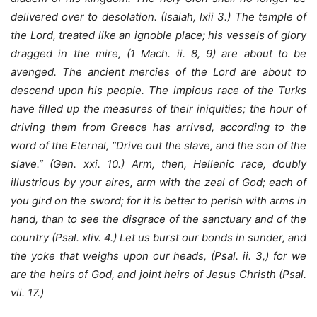
delivered over to desolation. (Isaiah, lxii 3.) The temple of
the Lord, treated like an ignoble place; his vessels of glory
dragged in the mire, (1 Mach. ii. 8, 9) are about to be
avenged. The ancient mercies of the Lord are about to
descend upon his people. The impious race of the Turks
have filled up the measures of their iniquities; the hour of
driving them from Greece has arrived, according to the
word of the Eternal, “Drive out the slave, and the son of the
slave.” (Gen. xxi. 10.) Arm, then, Hellenic race, doubly
illustrious by your aires, arm with the zeal of God; each of
you gird on the sword; for it is better to perish with arms in
hand, than to see the disgrace of the sanctuary and of the
country (Psal. xliv. 4.) Let us burst our bonds in sunder, and
the yoke that weighs upon our heads, (Psal. ii. 3,) for we
are the heirs of God, and joint heirs of Jesus Christh (Psal.
vii. 17.)