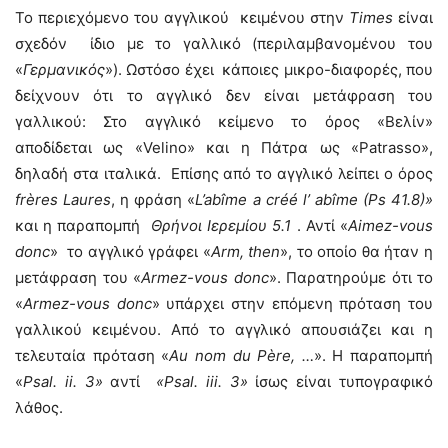
Το περιεχόμενο του αγγλικού κειμένου στην
Times
είναι
σχεδόν ίδιo με το γαλλικό (περιλαμβανομένου του
«
Γερμανικός
»). Ωστόσο έχει κάποιες μικρο-διαφορές, που
δείχνουν ότι το αγγλικό δεν είναι μετάφραση του
γαλλικού: Στο αγγλικό κείμενο το όρος «Βελίν»
αποδίδεται ως «Velino» και η Πάτρα ως «Patrasso»,
δηλαδή στα ιταλικά. Επίσης από το αγγλικό λείπει ο όρος
frè
res
Laures
, η φράση «
L’
abî
me
a
créé
l’
abî
me (
Ps 41.8)»
και η παραπομπή
Θρήνοι Ιερεμίου 5.1
. Αντί «
Aimez-
vous
donc
» το αγγλικό γράφει «
Arm,
then
», το οποίο θα ήταν η
μετάφραση του «
Armez-
vous
donc
». Παρατηρούμε ότι το
«
Armez-
vous
donc
» υπάρχει στην επόμενη πρόταση του
γαλλικού κειμένου. Από το αγγλικό απουσιάζει και η
τελευταία πρόταση «
Au
nom
du
Pè
re, …
». Η παραπομπή
«
Psal
.
ii
. 3»
αντί
«
Psal
.
iii
. 3»
ίσως είναι τυπογραφικό
λάθος.