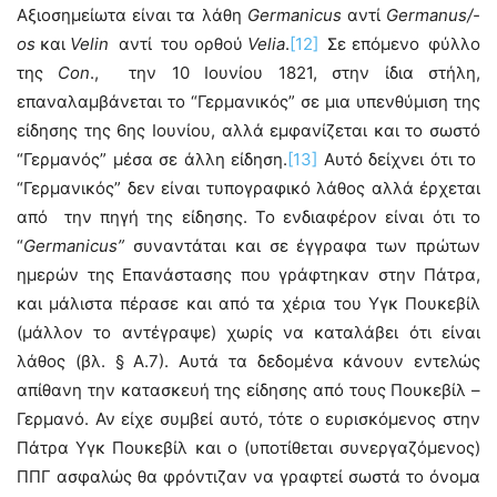
Αξιοσημείωτα είναι τα λάθη
Germanicus
αντί
Germanus/-
os
και
Velin
αντί του ορθού
Velia
.
[12]
Σε επόμενο φύλλο
της
Con
., την 10 Ιουνίου 1821, στην ίδια στήλη,
επαναλαμβάνεται το “Γερμανικός” σε μια υπενθύμιση της
είδησης της 6ης Ιουνίου, αλλά εμφανίζεται και το σωστό
“Γερμανός” μέσα σε άλλη είδηση.
[13]
Αυτό δείχνει ότι το
“Γερμανικός” δεν είναι τυπογραφικό λάθος αλλά έρχεται
από την πηγή της είδησης. Το ενδιαφέρον είναι ότι το
“
Germanicus”
συναντάται και σε έγγραφα των πρώτων
ημερών της Επανάστασης που γράφτηκαν στην Πάτρα,
και μάλιστα πέρασε και από τα χέρια του Υγκ Πουκεβίλ
(μάλλον το αντέγραψε) χωρίς να καταλάβει ότι είναι
λάθος (βλ. § Α.7). Αυτά τα δεδομένα κάνουν εντελώς
απίθανη την κατασκευή της είδησης από τους Πουκεβίλ –
Γερμανό. Αν είχε συμβεί αυτό, τότε ο ευρισκόμενος στην
Πάτρα Υγκ Πουκεβίλ και ο (υποτίθεται συνεργαζόμενος)
ΠΠΓ ασφαλώς θα φρόντιζαν να γραφτεί σωστά το όνομα