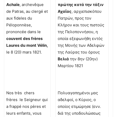
Acha
ï
e
, archevêque
πρώτης κατά την τάξιν
de Patras, au clergé et
Αχαΐας
, αρχιεπισκόπου
aux fideles du
Πατρών, προς τον
Péloponnèse,
Κλήρον και τους πιστούς
prononcée dans le
της Πελοποννήσου, η
couvent
des
fr
è
res
οποία εξεφωνήθη εντός
Laures
du
mont
V
é
lin
,
της Μονής των Αδελφών
le 8 (20) mars 1821.
της Λαύρας του όρους
Βελιά
την 8ην (20ην)
Μαρτίου 1821
Nos très chers
Πολυαγαπημένοι μας
frères le Seigneur qui
αδελφοί, ο Κύριος, ο
a frappé nos pères et
οποίος ετιμώρησε (ενν.
leurs enfants, vous
διά της υποδουλώσεως