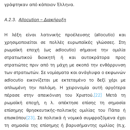
γράφτηκαν από κάποιον Έλληνα.
Α.2.3.
Allocution – Διακήρυξη
Η λέξη είναι λατινικής προέλευσης (allocutio) και
χρησιμοποιείται σε πολλές ευρωπαϊκές γλώσσες. Στη
ρωμαϊκή εποχή (ως adlocutio) σήμαινε την ομιλία
στρατιωτικού διοικητή ή και αυτοκράτορα προς
στρατιώτες πριν από τη μάχη με σκοπό την ενθάρρυνση
των στρατιωτών. Σε νομίσματα και ανάγλυφα ο εκφωνών
adlocutio εικονίζεται με εκτεταμένο το δεξί χέρι με
απλωμένη την παλάμη. Η χειρονομία αυτή αργότερα
πέρασε στην απεικόνιση του Χριστού.
[22]
Μετά τη
ρωμαϊκή εποχή, η λ. απέκτησε επίσης τη σημασία
επίσημης θρησκευτικής-πολιτικής ομιλίας του Πάπα ή
επισκόπου
[23]
. Σε πολιτικά ή νομικά συμφραζόμενα έχει
τη σημασία της επίσημης ή βαρυσήμαντης ομιλίας (π.χ.