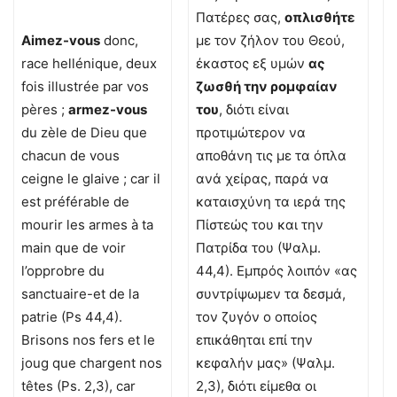
Πατέρες σας,
οπλισθήτε
Aimez-vous
donc,
με τον ζήλον του Θεού,
race hellénique, deux
έκαστος εξ υμών
ας
fois illustrée par vos
ζωσθή την ρομφαίαν
pères ;
armez-vous
του
, διότι είναι
du zèle de Dieu que
προτιμώτερον να
chacun de vous
αποθάνη τις με τα όπλα
ceigne le glaive ; car il
ανά χείρας, παρά να
est préférable de
καταισχύνη τα ιερά της
mourir les armes à ta
Πίστεώς του και την
main que de voir
Πατρίδα του (Ψαλμ.
l’opprobre du
44,4). Εμπρός λοιπόν «ας
sanctuaire-et de la
συντρίψωμεν τα δεσμά,
patrie (Ps 44,4).
τον ζυγόν ο οποίος
Brisons nos fers et le
επικάθηται επί την
joug que chargent nos
κεφαλήν μας» (Ψαλμ.
têtes (Ps. 2,3), car
2,3), διότι είμεθα οι