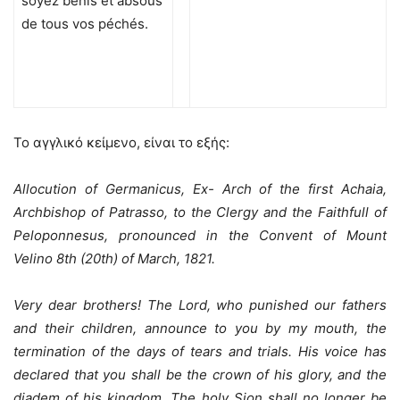
soyez bénis et absous
de tous vos péchés.
Το αγγλικό κείμενο, είναι το εξής:
Allocution of Germanicus, Ex- Arch of the first Achaia,
Archbishop of Patrasso, to the Clergy and the Faithfull of
Peloponnesus, pronounced in the Convent of Mount
Velino 8th (20th) of March, 1821.
Very dear brothers! The Lord, who punished our fathers
and their children, announce to you by my mouth, the
termination of the days of tears and trials. His voice has
declared that you shall be the crown of his glory, and the
diadem of his kingdom. The holy Sion shall no longer be