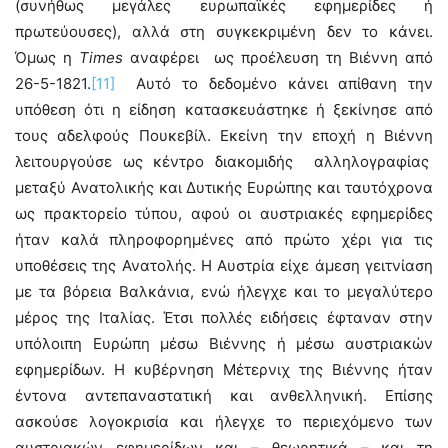
(συνήθως μεγάλες ευρωπαϊκές εφημερίδες ή
πρωτεύουσες), αλλά στη συγκεκριμένη δεν το κάνει.
Όμως η
Times
αναφέρει ως προέλευση τη Βιέννη από
26-5-1821.
[11]
Αυτό το δεδομένο κάνει απίθανη την
υπόθεση ότι η είδηση κατασκευάστηκε ή ξεκίνησε από
τους αδελφούς Πουκεβίλ. Εκείνη την εποχή η Βιέννη
λειτουργούσε ως κέντρο διακομιδής αλληλογραφίας
μεταξύ Ανατολικής και Δυτικής Ευρώπης και ταυτόχρονα
ως πρακτορείο τύπου, αφού οι αυστριακές εφημερίδες
ήταν καλά πληροφορημένες από πρώτο χέρι για τις
υποθέσεις της Ανατολής. Η Αυστρία είχε άμεση γειτνίαση
με τα βόρεια Βαλκάνια, ενώ ήλεγχε και το μεγαλύτερο
μέρος της Ιταλίας. Έτσι πολλές ειδήσεις έφταναν στην
υπόλοιπη Ευρώπη μέσω Βιέννης ή μέσω αυστριακών
εφημερίδων. Η κυβέρνηση Μέτερνιχ της Βιέννης ήταν
έντονα αντεπαναστατική και ανθελληνική. Επίσης
ασκούσε λογοκρισία και ήλεγχε το περιεχόμενο των
αυστριακών εφημερίδων και – θεωρητικά – και τη