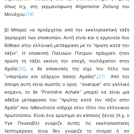
όπως π.χ. στη γερμανόφωνη
Allgemeine
Zeitung
του
Μονάχου.
[19]
β) Μπορεί να προέρχεται από την εκκλησιαστική
τάξη
(ιεραρχία) των επισκοπών. Αυτή είναι και η ερμηνεία που
δόθηκε στην ελληνική μετάφραση με το “
πρώτη κατά την
τάξιν
”. Η επισκοπή Παλαιών Πατρών πράγματι ήταν
πρώτη τη τάξει εκείνη την εποχή, τουλάχιστον στην
Αχαΐα
[20]
, ο δε επίσκοπός της είχε τον τίτλο του
“
υπερτίμου και εξάρχου πάσης Αχαΐας
”.
[21]
Από την
άποψη αυτή είναι σωστός ο όρος “
exarque
” στο γαλλικό
κείμενο, το δε
“
P
remi
è
re
Acha
ï
e
”
μπορεί να είναι μια
αδέξια μετάφραση του “
πρώτης κατά την τάξιν στην
Αχαΐα
” που πιθανότατα υπήρχε στον τίτλο του ελληνικού
πρωτοτύπου. Είναι ένα ερώτημα αν κάποιος ξένος (π.χ. ο
Υγκ Πουκεβίλ) γνώριζε αυτές τις εκκλησιαστικές
λεπτομέρειες (ενώ δεν γνώριζε το όνομα) ή αν