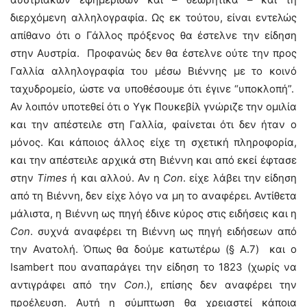
διερχόμενη αλληλογραφία. Ως εκ τούτου, είναι εντελώς
απίθανο ότι ο Γάλλος πρόξενος θα έστελνε την είδηση
στην Αυστρία. Προφανώς δεν θα έστελνε ούτε την προς
Γαλλία αλληλογραφία του μέσω Βιέννης με το κοινό
ταχυδρομείο, ώστε να υποθέσουμε ότι έγινε “υποκλοπή”.
Αν λοιπόν υποτεθεί ότι ο Υγκ Πουκεβίλ γνώριζε την ομιλία
και την απέστειλε στη Γαλλία, φαίνεται ότι δεν ήταν ο
μόνος. Και κάποιος άλλος είχε τη σχετική πληροφορία,
και την απέστειλε αρχικά στη Βιέννη και από εκεί έφτασε
στην
Times
ή και αλλού. Αν η
Con
. είχε λάβει την είδηση
από τη Βιέννη, δεν είχε λόγο να μη το αναφέρει. Αντίθετα
μάλιστα, η Βιέννη ως πηγή έδινε κύρος στις ειδήσεις και η
Con
. συχνά αναφέρει τη Βιέννη ως πηγή ειδήσεων από
την Ανατολή. Όπως θα δούμε κατωτέρω (§ A.7) και ο
Isambert που αναπαράγει την είδηση το 1823 (χωρίς να
αντιγράφει από την
Con
.), επίσης δεν αναφέρει την
προέλευση. Αυτή η σύμπτωση θα χρειαστεί κάποια