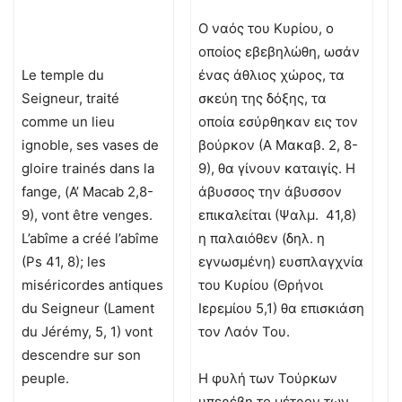
Ο ναός του Κυρίου, ο
οποίος εβεβηλώθη, ωσάν
Le temple du
ένας άθλιος χώρος, τα
Seigneur, traité
σκεύη της δόξης, τα
comme un lieu
οποία εσύρθηκαν εις τον
ignoble, ses vases de
βούρκον (Α Μακαβ. 2, 8-
gloire trainés dans la
9), θα γίνουν καταιγίς. Η
fange, (Α’ Macab 2,8-
άβυσσος την άβυσσον
9), vont être venges.
επικαλείται (Ψαλμ. 41,8)
L’abîme a créé l’abîme
η παλαιόθεν (δηλ. η
(Ps 41, 8); les
εγνωσμένη) ευσπλαγχνία
miséricordes antiques
του Κυρίου (Θρήνοι
du Seigneur (Lament
Ιερεμίου 5,1) θα επισκιάση
du Jérémy, 5, 1) vont
τον Λαόν Του.
descendre sur son
peuple.
Η φυλή των Τούρκων
υπερέβη το μέτρον των