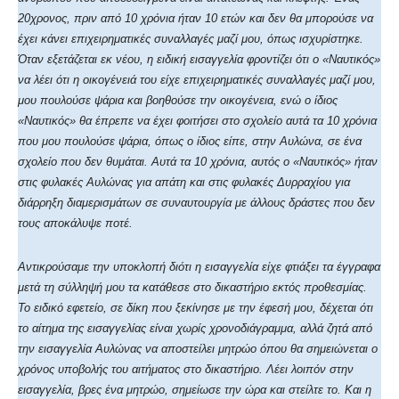
20χρονος, πριν από 10 χρόνια ήταν 10 ετών και δεν θα μπορούσε να
έχει κάνει επιχειρηματικές συναλλαγές μαζί μου, όπως ισχυρίστηκε.
Όταν εξετάζεται εκ νέου, η ειδική εισαγγελία φροντίζει ότι ο «Ναυτικός»
να λέει ότι η οικογένειά του είχε επιχειρηματικές συναλλαγές μαζί μου,
μου πουλούσε ψάρια και βοηθούσε την οικογένεια, ενώ ο ίδιος
«Ναυτικός» θα έπρεπε να έχει φοιτήσει στο σχολείο αυτά τα 10 χρόνια
που μου πουλούσε ψάρια, όπως ο ίδιος είπε, στην Αυλώνα, σε ένα
σχολείο που δεν θυμάται. Αυτά τα 10 χρόνια, αυτός ο «Ναυτικός» ήταν
στις φυλακές Αυλώνας για απάτη και στις φυλακές Δυρραχίου για
διάρρηξη διαμερισμάτων σε συναυτουργία με άλλους δράστες που δεν
τους αποκάλυψε ποτέ.
Αντικρούσαμε την υποκλοπή διότι η εισαγγελία είχε φτιάξει τα έγγραφα
μετά τη σύλληψή μου τα κατάθεσε στο δικαστήριο εκτός προθεσμίας.
Το ειδικό εφετείο, σε δίκη που ξεκίνησε με την έφεσή μου, δέχεται ότι
το αίτημα της εισαγγελίας είναι χωρίς χρονοδιάγραμμα, αλλά ζητά από
την εισαγγελία Αυλώνας να αποστείλει μητρώο όπου θα σημειώνεται ο
χρόνος υποβολής του αιτήματος στο δικαστήριο. Λέει λοιπόν στην
εισαγγελία, βρες ένα μητρώο, σημείωσε την ώρα και στείλτε το. Και η