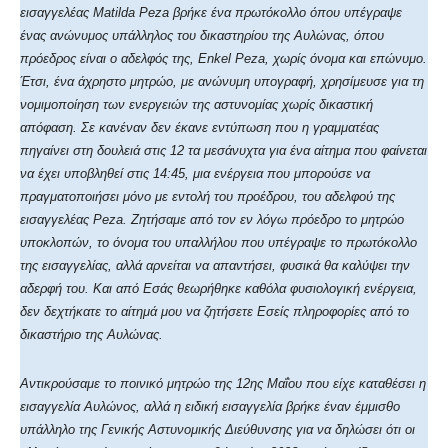
εισαγγελέας Matilda Peza βρήκε ένα πρωτόκολλο όπου υπέγραψε
ένας ανώνυμος υπάλληλος του δικαστηρίου της Αυλώνας, όπου
πρόεδρος είναι ο αδελφός της, Enkel Peza, χωρίς όνομα και επώνυμο.
Έτσι, ένα άχρηστο μητρώο, με ανώνυμη υπογραφή, χρησίμευσε για τη
νομιμοποίηση των ενεργειών της αστυνομίας χωρίς δικαστική
απόφαση. Σε κανέναν δεν έκανε εντύπωση που η γραμματέας
πηγαίνει στη δουλειά στις 12 τα μεσάνυχτα για ένα αίτημα που φαίνεται
να έχει υποβληθεί στις 14:45, μια ενέργεια που μπορούσε να
πραγματοποιήσει μόνο με εντολή του προέδρου, του αδελφού της
εισαγγελέας Peza. Ζητήσαμε από τον εν λόγω πρόεδρο το μητρώο
υποκλοπών, το όνομα του υπαλλήλου που υπέγραψε το πρωτόκολλο
της εισαγγελίας, αλλά αρνείται να απαντήσει, φυσικά θα καλύψει την
αδερφή του. Και από Εσάς θεωρήθηκε καθόλα φυσιολογική ενέργεια,
δεν δεχτήκατε το αίτημά μου να ζητήσετε Εσείς πληροφορίες από το
δικαστήριο της Αυλώνας.
Αντικρούσαμε το ποινικό μητρώο της 12ης Μαΐου που είχε καταθέσει η
εισαγγελία Αυλώνος, αλλά η ειδική εισαγγελία βρήκε έναν έμμισθο
υπάλληλο της Γενικής Αστυνομικής Διεύθυνσης για να δηλώσει ότι οι