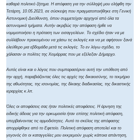
καθαρά πολιτικό ζήτημα. Η απόφαση για την σύλληψή μου ελήφθη την
Τετάρτη, 10.05.2023, σε σύσκεψη που πραγματοποιήθηκε στη Γενική
Αστυνομική Διεύθυνση, όπου συμμετείχαν αρχηγοί από όλα τα
αστυνομικά τμήματα. Αυτήν ακριβώς την απόφαση ήρθε να
νομιμοποιήσει η πρόταση των εισαγγελέων. Το σχέδιο ήταν να με
συλλάβουν προκειμένου να χάσω τις εκλογές και να με αφήσουν ξανά
ελεύθερο μια εβδομάδα μετά τις εκλογές. Το εν λόγω σχέδιο, το
χάλασαν οι πολίτες της Χειμάρρας που με εξέλεξαν Δήμαρχο.
Αυτός είναι και ο λόγος που συμπαρασέρνει αυτή την υπόθεση από
την αρχή, παραβιάζοντας όλες τις αρχές της δικαιοσύνης, το τεκμήριο
της αθωότητας, της ισονομίας, της δίκαιης διαδικασίας, της δικαστικής
ιεραρχίας κ.λπ.
Όλες οι αποφάσεις σας ήταν πολιτικές αποφάσεις. Η άρνηση της
ειδικής άδειας για την ορκωμοσία ήταν επίσης πολιτική απόφαση,
υπερβαίνοντας τις αρμοδιότητες. Αυτό το σκέλος της απόφασης
απορρίφθηκε από το Εφετείο. Πολιτική απόφαση αποτελεί και το
γεγονός ότι οι καταγγελίες μου εκκρεμούν χωρίς κάποια απάντηση,