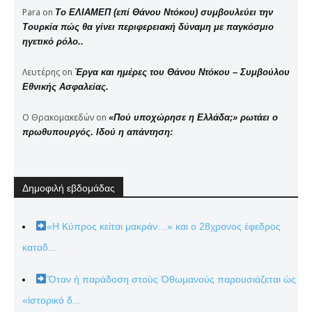
Para
on
Το ΕΛΙΑΜΕΠ (επί Θάνου Ντόκου) συμβουλεύει την
Τουρκία πώς θα γίνει περιφερειακή δύναμη με παγκόσμιο
ηγετικό ρόλο..
Λευτέρης
on
Έργα και ημέρες του Θάνου Ντόκου – Συμβούλου
Εθνικής Ασφαλείας.
Ο Θρακομακεδών
on
«Πού υποχώρησε η Ελλάδα;» ρωτάει ο
πρωθυπουργός. Ιδού η απάντηση:
Δημοφιλή εβδομάδας
«Η Κύπρος κείται μακράν…» και ο 28χρονος έφεδρος
καταδ...
Ὅταν ἡ παράδοση στούς Ὀθωμανούς παρουσιάζεται ὡς
«ἱστορικό δ...