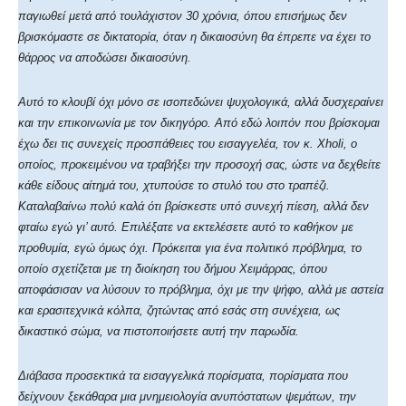
παγιωθεί μετά από τουλάχιστον 30 χρόνια, όπου επισήμως δεν
βρισκόμαστε σε δικτατορία, όταν η δικαιοσύνη θα έπρεπε να έχει το
θάρρος να αποδώσει δικαιοσύνη.
Αυτό το κλουβί όχι μόνο σε ισοπεδώνει ψυχολογικά, αλλά δυσχεραίνει
και την επικοινωνία με τον δικηγόρο. Από εδώ λοιπόν που βρίσκομαι
έχω δει τις συνεχείς προσπάθειες του εισαγγελέα, τον κ. Xholi, ο
οποίος, προκειμένου να τραβήξει την προσοχή σας, ώστε να δεχθείτε
κάθε είδους αίτημά του, χτυπούσε το στυλό του στο τραπέζι.
Καταλαβαίνω πολύ καλά ότι βρίσκεστε υπό συνεχή πίεση, αλλά δεν
φταίω εγώ γι’ αυτό. Επιλέξατε να εκτελέσετε αυτό το καθήκον με
προθυμία, εγώ όμως όχι. Πρόκειται για ένα πολιτικό πρόβλημα, το
οποίο σχετίζεται με τη διοίκηση του δήμου Χειμάρρας, όπου
αποφάσισαν να λύσουν το πρόβλημα, όχι με την ψήφο, αλλά με αστεία
και ερασιτεχνικά κόλπα, ζητώντας από εσάς στη συνέχεια, ως
δικαστικό σώμα, να πιστοποιήσετε αυτή την παρωδία.
Διάβασα προσεκτικά τα εισαγγελικά πορίσματα, πορίσματα που
δείχνουν ξεκάθαρα μια μνημειολογία ανυπόστατων ψεμάτων, την