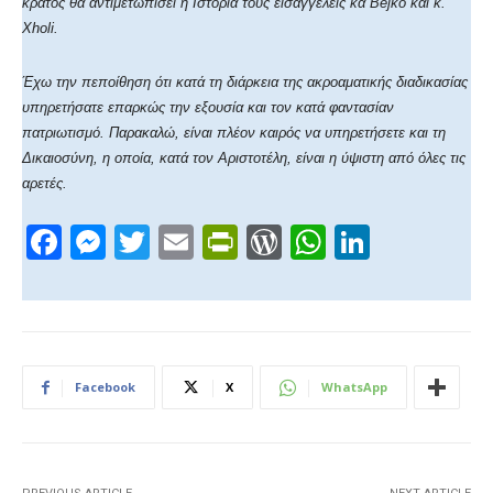
κράτος θα αντιμετωπίσει η Ιστορία τους εισαγγελείς κα Bejko και κ.
Xholi.
Έχω την πεποίθηση ότι κατά τη διάρκεια της ακροαματικής διαδικασίας
υπηρετήσατε επαρκώς την εξουσία και τον κατά φαντασίαν
πατριωτισμό. Παρακαλώ, είναι πλέον καιρός να υπηρετήσετε και τη
Δικαιοσύνη, η οποία, κατά τον Αριστοτέλη, είναι η ύψιστη από όλες τις
αρετές.
F
M
T
E
Pr
W
W
Li
a
e
wi
m
in
or
h
n
c
ss
tt
ail
tF
d
at
k
e
e
er
ri
Pr
s
e
b
n
e
e
A
dI
Facebook
X
WhatsApp
o
g
n
ss
p
n
o
er
dl
p
k
y