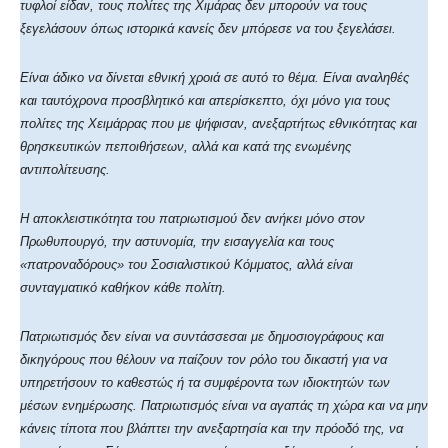
τυφλοί είδαν, τους πολίτες της Χιμάρας δεν μπορούν να τους
ξεγελάσουν όπως ιστορικά κανείς δεν μπόρεσε να του ξεγελάσει.
Είναι άδικο να δίνεται εθνική χροιά σε αυτό το θέμα. Είναι αναληθές
και ταυτόχρονα προσβλητικό και απερίσκεπτο, όχι μόνο για τους
πολίτες της Χειμάρρας που με ψήφισαν, ανεξαρτήτως εθνικότητας και
θρησκευτικών πεποιθήσεων, αλλά και κατά της ενωμένης
αντιπολίτευσης.
Η αποκλειστικότητα του πατριωτισμού δεν ανήκει μόνο στον
Πρωθυπουργό, την αστυνομία, την εισαγγελία και τους
«πατροναδόρους» του Σοσιαλιστικού Κόμματος, αλλά είναι
συνταγματικό καθήκον κάθε πολίτη.
Πατριωτισμός δεν είναι να συντάσσεσαι με δημοσιογράφους και
δικηγόρους που θέλουν να παίζουν τον ρόλο του δικαστή για να
υπηρετήσουν το καθεστώς ή τα συμφέροντα των ιδιοκτητών των
μέσων ενημέρωσης. Πατριωτισμός είναι να αγαπάς τη χώρα και να μην
κάνεις τίποτα που βλάπτει την ανεξαρτησία και την πρόοδό της, να