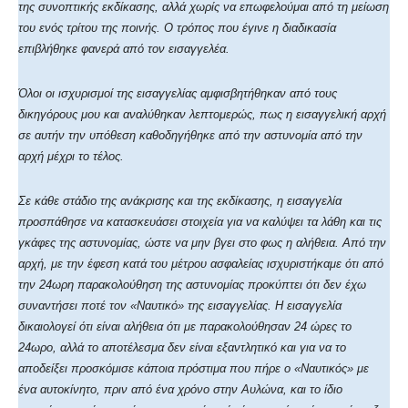
της συνοπτικής εκδίκασης, αλλά χωρίς να επωφελούμαι από τη μείωση
του ενός τρίτου της ποινής. Ο τρόπος που έγινε η διαδικασία
επιβλήθηκε φανερά από τον εισαγγελέα.
Όλοι οι ισχυρισμοί της εισαγγελίας αμφισβητήθηκαν από τους
δικηγόρους μου και αναλύθηκαν λεπτομερώς, πως η εισαγγελική αρχή
σε αυτήν την υπόθεση καθοδηγήθηκε από την αστυνομία από την
αρχή μέχρι το τέλος.
Σε κάθε στάδιο της ανάκρισης και της εκδίκασης, η εισαγγελία
προσπάθησε να κατασκευάσει στοιχεία για να καλύψει τα λάθη και τις
γκάφες της αστυνομίας, ώστε να μην βγει στο φως η αλήθεια. Από την
αρχή, με την έφεση κατά του μέτρου ασφαλείας ισχυριστήκαμε ότι από
την 24ωρη παρακολούθηση της αστυνομίας προκύπτει ότι δεν έχω
συναντήσει ποτέ τον «Ναυτικό» της εισαγγελίας. Η εισαγγελία
δικαιολογεί ότι είναι αλήθεια ότι με παρακολούθησαν 24 ώρες το
24ωρο, αλλά το αποτέλεσμα δεν είναι εξαντλητικό και για να το
αποδείξει προσκόμισε κάποια πρόστιμα που πήρε ο «Ναυτικός» με
ένα αυτοκίνητο, πριν από ένα χρόνο στην Αυλώνα, και το ίδιο