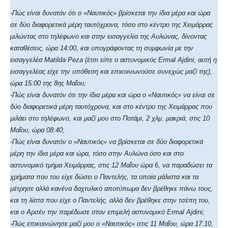
-Πώς είναι δυνατόν ότι ο «Ναυτικός» βρίσκεται την ίδια μέρα και ώρα
σε δύο διαφορετικά μέρη ταυτόχρονα, τόσο στο κέντρο της Χειμάρρας
μιλώντας στο τηλέφωνο και στην εισαγγελία της Αυλώνας, δίνοντας
καταθέσεις, ώρα 14:00, και υπογράφοντας τη συμφωνία με την
εισαγγελέα Matilda Peza (έτσι είπε ο αστυνομικός Ermal Ajdini, αυτή η
εισαγγελέας είχε την υπόθεση και επικοινωνούσε συνεχώς μαζί της),
ώρα 15:00 της 8ης Μαΐου;
-Πώς είναι δυνατόν ότι την ίδια μέρα και ώρα ο «Ναυτικός» να είναι σε
δύο διαφορετικά μέρη ταυτόχρονα, και στο κέντρο της Χειμάρρας που
μιλάει στο τηλέφωνο, και μαζί μου στο Ποτάμι, 2 χλμ. μακριά, στις 10
Μαΐου, ώρα 08:40;
-Πώς είναι δυνατόν ο «Ναυτικός» να βρίσκεται σε δύο διαφορετικά
μέρη την ίδια μέρα και ώρα, τόσο στην Αυλώνα όσο και στο
αστυνομικό τμήμα Χειμάρρας, στις 12 Μαΐου ώρα 6, να παραδώσει τα
χρήματα που του είχε δώσει ο Παντελής, τα οποία μάλιστα και τα
μέτρησε αλλά κανένα δαχτυλικό αποτύπωμα δεν βρέθηκε πάνω τους,
και τη λίστα που είχε ο Παντελής, αλλά δεν βρέθηκε στην τσέπη του,
και ο Αρσέν την παρέδωσε στον επιμελή αστυνομικό Ermal Ajdini;
-Πώς επικοινώνησε μαζί μου ο «Ναυτικός» στις 11 Μαΐου, ώρα 17:10,