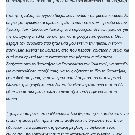
αυτοκίνητο φαίνεται κάπου μπροστά από μία καφετέρια όπου σύχναζα.
Επίσης, η ειδική εισαγγελία βρήκε έναν άνδρα που φορούσε κουκούλα
σε μία φωτογραφία και αμέσως έριξε το «καπνογόνο» – μοιάζει με τον
Αρσένη. Τον «ζωντανό» Αρσένη, στο ακροατήριο, δεν των ρώτησε για
την φωτογραφία, αλλά τον ρώτησε για τα ρούχα που φορούσε. Όταν
φέραμε τον άνθρωπο που ήταν μαζί μου εκείνη την ημέρα, η ειδική
εισαγγελία εξετάζει τις κάμερες, από που πέρασε, αριστερά ή δεξιά, και
αυτό ειναι αρκετό για να καταστήσει τον μάρτυρα αναξιόπιστο.
Ζητήσαμε από το δικαστήριο να ξανακαλέσει τον “Ναυτικό”, να υπάρξει
μια αντιπαράθεση μεταξύ τους, να τους εξετάσει το ίδιο το δικαστήριο,
με τα δικά του μάτια, γιατί να εμπιστευτεί τα μάτια του αστυνομικού,
άλλωστε τρία ζευγάρια μάτια δικαστών είναι περισσότερα από τα δύο
μάτια του αστυνομικού, αλλά το δικαστήριο απέρριψε και αυτό το
αίτημα.
Έχουμε επισημάνει ότι ο «Ναυτικός» λέει ψέματα, έχει καταδικαστεί για
απάτη, η εισαγγελία πρέπει να επαληθεύσει τις δηλώσεις του. Είναι
αδύνατον να παραμένω στη φυλακή με βάση τις δηλώσεις ενός
ανθρώπου που αποδεδειγμένα είναι απατεώνας και κλέφτης. Ένας