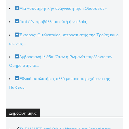
Μια «συντηρητική» ανάγνωση της «Οδύσσειας»
Γιατί δέν προβάλλεται αὐτή ἡ νεολαία;
Έκτορας: Ο τελευταίος υπερασπιστής της Τροίας και ο
αιώνιος...
Αμβροσιανή Ιλιάδα: Όταν η Ρωμανία παρέδωσε τον
Όμηρο στην αι...
Εθνικό απολυτήριο, αλλά με ποιο περιεχόμενο της
Παιδείας;
Δημοφιλή μήνα
Το ΕΛΙΑΜΕΠ (επί Θάνου Ντόκου) συμβουλεύει την