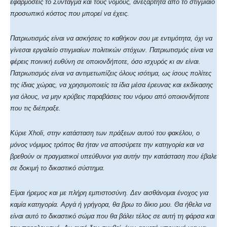
εφαρμόσεις το Σύνταγμα και τους νόμους, ανεξάρτητα από το στιγμιαίο
προσωπικό κόστος που μπορεί να έχεις.
Πατριωτισμός είναι να ασκήσεις το καθήκον σου με εντιμότητα, όχι να
γίνεσαι εργαλείο στιγμιαίων πολιτικών στόχων. Πατριωτισμός είναι να
φέρεις ποινική ευθύνη σε οποιονδήποτε, όσο ισχυρός κι αν είναι.
Πατριωτισμός είναι να αντιμετωπίζεις όλους ισότιμα, ως ίσους πολίτες
της ίδιας χώρας, να χρησιμοποιείς τα ίδια μέσα έρευνας και εκδίκασης
για όλους, να μην κρύβεις παραβάσεις του νόμου από οποιονδήποτε
που τις διέπραξε.
Κύριε Xholi, στην κατάσταση των πράξεων αυτού του φακέλου, ο
μόνος νόμιμος τρόπος θα ήταν να αποσύρετε την κατηγορία και να
βρεθούν οι πραγματικοί υπεύθυνοι για αυτήν την κατάσταση που έβαλε
σε δοκιμή το δικαστικό σύστημα.
Είμαι ήρεμος και με πλήρη εμπιστοσύνη. Δεν αισθάνομαι ένοχος για
καμία κατηγορία. Αργά ή γρήγορα, θα βρω το δίκιο μου. Θα ήθελα να
είναι αυτό το δικαστικό σώμα που θα βάλει τέλος σε αυτή τη φάρσα και