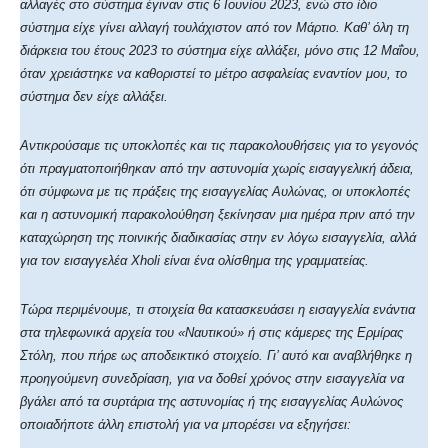
αλλαγές στο σύστημα έγιναν στις 6 Ιουνίου 2023, ενώ στο ίδιο
σύστημα είχε γίνει αλλαγή τουλάχιστον από τον Μάρτιο. Καθ’ όλη τη
διάρκεια του έτους 2023 το σύστημα είχε αλλάξει, μόνο στις 12 Μαΐου,
όταν χρειάστηκε να καθοριστεί το μέτρο ασφαλείας εναντίον μου, το
σύστημα δεν είχε αλλάξει.
Αντικρούσαμε τις υποκλοπές και τις παρακολουθήσεις για το γεγονός
ότι πραγματοποιήθηκαν από την αστυνομία χωρίς εισαγγελική άδεια,
ότι σύμφωνα με τις πράξεις της εισαγγελίας Αυλώνας, οι υποκλοπές
και η αστυνομική παρακολούθηση ξεκίνησαν μια ημέρα πριν από την
καταχώρηση της ποινικής διαδικασίας στην εν λόγω εισαγγελία, αλλά
για τον εισαγγελέα Xholi είναι ένα ολίσθημα της γραμματείας.
Τώρα περιμένουμε, τι στοιχεία θα κατασκευάσει η εισαγγελία ενάντια
στα τηλεφωνικά αρχεία του «Ναυτικού» ή στις κάμερες της Ερμίρας
Στόλη, που πήρε ως αποδεικτικό στοιχείο. Γι’ αυτό και αναβλήθηκε η
προηγούμενη συνεδρίαση, για να δοθεί χρόνος στην εισαγγελία να
βγάλει από τα συρτάρια της αστυνομίας ή της εισαγγελίας Αυλώνος
οποιαδήποτε άλλη επιστολή για να μπορέσει να εξηγήσει: