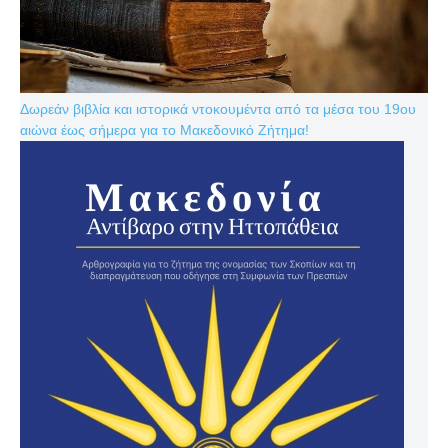
Δωρεάν βιβλία και ιστορικά ντοκουμέντα από τα μέσα του 19ου
αιώνα έως σήμερα για το Μακεδονικό Ζήτημα!