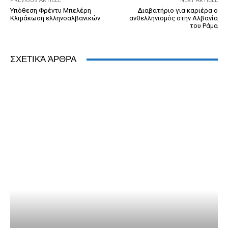
PREVIOUS ARTICLE
NEXT ARTICLE
Υπόθεση Φρέντυ Μπελέρη
Διαβατήριο για καριέρα ο
Κλιμάκωση ελληνοαλβανικών
ανθελληνισμός στην Αλβανία
του Ράμα
ΣΧΕΤΙΚΆ ΆΡΘΡΑ