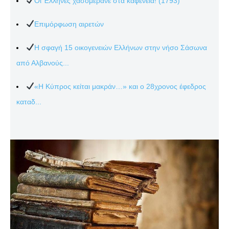
Οι Έλληνες χασομεράνε στα καφενεία! (1793)
Επιμόρφωση αιρετών
Η σφαγή 15 οικογενειών Ελλήνων στην νήσο Σάσωνα
από Αλβανούς...
«Η Κύπρος κείται μακράν…» και ο 28χρονος έφεδρος
καταδ...