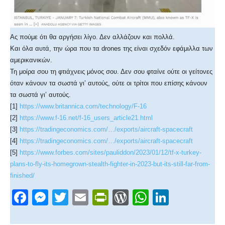
Ας πούμε ότι θα αργήσει λίγο. Δεν αλλάζουν και πολλά.
Και όλα αυτά, την ώρα που τα drones της είναι σχεδόν εφάμιλλα των
αμερικανικών.
Τη μοίρα σου τη φτιάχνεις μόνος σου. Δεν σου φταίνε ούτε οι γείτονες
όταν κάνουν τα σωστά γι’ αυτούς, ούτε οι τρίτοι που επίσης κάνουν
τα σωστά γι’ αυτούς.
[1]
https://www.britannica.com/technology/F-16
[2]
https://www.f-16.net/f-16_users_article21.html
[3]
https://tradingeconomics.com/…/exports/aircraft-spacecraft
[4]
https://tradingeconomics.com/…/exports/aircraft-spacecraft
[5]
https://www.forbes.com/sites/pauliddon/2023/01/12/tf-x-turkey-
plans-to-fly-its-homegrown-stealth-fighter-in-2023-but-its-still-far-from-
finished/
F
M
T
E
Pr
W
W
Li
a
e
wi
m
in
or
h
n