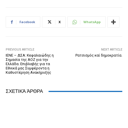
c
ss
tt
ail
tF
d
at
k
e
e
er
ri
Pr
s
e
b
n
e
e
A
dI
Facebook
X
WhatsApp
o
g
n
ss
p
n
o
er
dl
p
k
y
PREVIOUS ARTICLE
NEXT ARTICLE
IENE – ΔΣΑ: Κεφαλαιώδης η
Ρατσισμός καί δημοκρατία.
Σημασία της ΑΟΖ για την
Ελλάδα. Επιβλαβής για τα
Εθνικά μας Συμφέροντα η
Καθυστέρηση Ανακήρυξης
ΣΧΕΤΙΚΆ ΆΡΘΡΑ