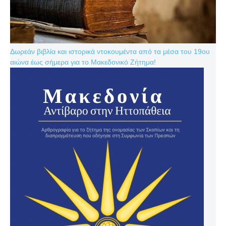
Δωρεάν βιβλία και ιστορικά ντοκουμέντα από τα μέσα του 19ου
αιώνα έως σήμερα για το Μακεδονικό Ζήτημα!