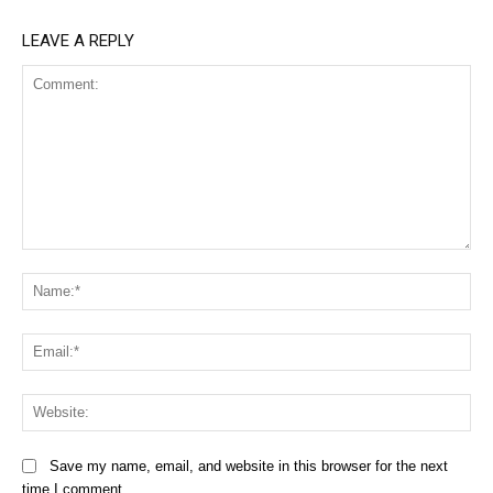
LEAVE A REPLY
Comment:
Na
Ema
Web
Save my name, email, and website in this browser for the next
time I comment.