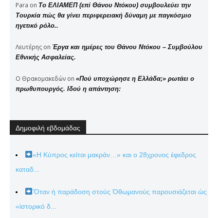
Para
on
Το ΕΛΙΑΜΕΠ (επί Θάνου Ντόκου) συμβουλεύει την
Τουρκία πώς θα γίνει περιφερειακή δύναμη με παγκόσμιο
ηγετικό ρόλο..
Λευτέρης
on
Έργα και ημέρες του Θάνου Ντόκου – Συμβούλου
Εθνικής Ασφαλείας.
Ο Θρακομακεδών
on
«Πού υποχώρησε η Ελλάδα;» ρωτάει ο
πρωθυπουργός. Ιδού η απάντηση:
Δημοφιλή εβδομάδας
«Η Κύπρος κείται μακράν…» και ο 28χρονος έφεδρος
καταδ...
Ὅταν ἡ παράδοση στούς Ὀθωμανούς παρουσιάζεται ὡς
«ἱστορικό δ...