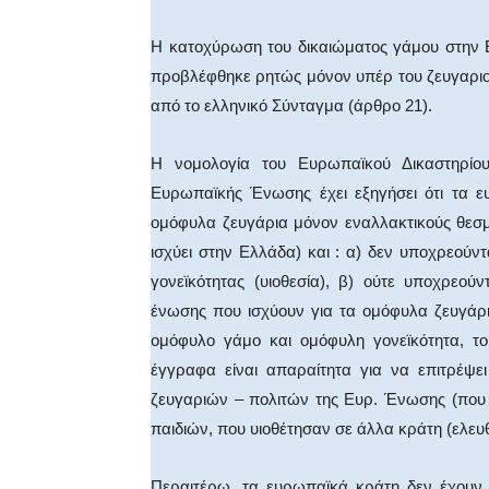
Η κατοχύρωση του δικαιώματος γάμου στην
προβλέφθηκε ρητώς μόνον υπέρ του ζευγαρι
από το ελληνικό Σύνταγμα (άρθρο 21).
Η νομολογία του Ευρωπαϊκού Δικαστηρίο
Ευρωπαϊκής Ένωσης έχει εξηγήσει ότι τα ε
ομόφυλα ζευγάρια μόνον εναλλακτικούς θεσ
ισχύει στην Ελλάδα) και : α) δεν υποχρεού
γονεϊκότητας (υιοθεσία), β) ούτε υποχρεού
ένωσης που ισχύουν για τα ομόφυλα ζευγάρια
ομόφυλο γάμο και ομόφυλη γονεϊκότητα, το
έγγραφα είναι απαραίτητα για να επιτρέψε
ζευγαριών – πολιτών της Ευρ. Ένωσης (που
παιδιών, που υιοθέτησαν σε άλλα κράτη (ελευ
Περαιτέρω, τα ευρωπαϊκά κράτη δεν έχουν