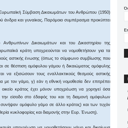
Ό
 Ευρωπαϊκή Σύμβαση Δικαιωμάτων του Ανθρώπου (1950)
ού άνδρα και γυναίκας. Παρόμοιο συμπέρασμα προκύπτει
Ε
υ Ανθρωπίνων Δικαιωμάτων και του Δικαστηρίου της
υρωπαϊκά κράτη υποχρεούνται να νομοθετήσουν για τα
μούς αστικής ένωσης (όπως το σύμφωνο συμβίωσης που
νται σε θέσπιση ομόφυλου γάμου ή δικαιώματος ομόφυλης
νται να εξισώσουν τους εναλλακτικούς θεσμούς αστικής
 με τον γάμο, γ) εάν η εθνική νομοθεσία δεν επιτρέπει
 οικείο κράτος έχει μόνον υποχρέωση να χορηγεί όσα
ι την είσοδο στο έδαφός του και τη διαμονή ομόφυλων
 συνήψαν ομόφυλο γάμο σε άλλο κράτος) και των τυχόν
θερία κυκλοφορίας και διαμονής στην Ευρ. Ένωση).
 καμία υποχρέωση να νομοθετήσουν γάμο και δικαίωμα