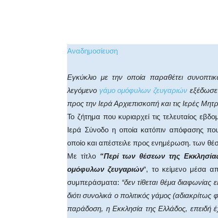
Facebook
X
WhatsA
Αναδημοσίευση
Εγκύκλιο με την οποία παραθέτει συνοπτικά
λεγόμενο
γάμο ομόφυλων ζευγαριών
εξέδωσε 
προς την Ιερά Αρχιεπισκοπή και τις Ιερές Μητ
Το ζήτημα που κυριαρχεί τις τελευταίος εβ
Ιερά Σύνοδο η οποία κατόπιν απόφασης που
οποίο και απέστειλε προς ενημέρωση. των θέ
Με τίτλο
“Περί των θέσεων της Εκκλησίας
ομόφυλων ζευγαριών
“, το κείμενο μέσα α
συμπεράσματα:
“δεν τίθεται θέμα διαφωνίας ε
διότι συνολικά ο πολιτικός γάμος (αδιακρίτως
παράδοση, η Εκκλησία της Ελλάδος, επειδή έ