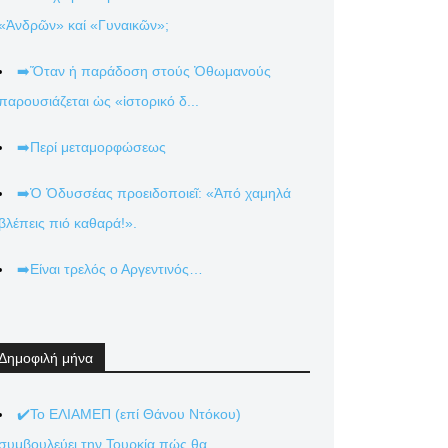
«Ἀνδρῶν» καί «Γυναικῶν»;
➡️Ὅταν ἡ παράδοση στούς Ὀθωμανούς
παρουσιάζεται ὡς «ἱστορικό δ...
➡️Περί μεταμορφώσεως
➡️Ὁ Ὀδυσσέας προειδοποιεῖ: «Ἀπό χαμηλά
βλέπεις πιό καθαρά!».
➡️Είναι τρελός ο Αργεντινός…
Δημοφιλή μήνα
✔️Το ΕΛΙΑΜΕΠ (επί Θάνου Ντόκου)
συμβουλεύει την Τουρκία πώς θα...