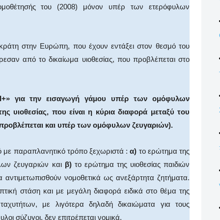
ομοθέτησής του (2008) μόνον υπέρ των ετερόφυλων
56 κράτη στην Ευρώπη, που έχουν εντάξει στον θεσμό του
ίρεσαν από το δικαίωμα υιοθεσίας, που προβλέπεται στο
Ι+» για την εισαγωγή γάμου υπέρ των ομόφυλων
ης υιοθεσίας, που είναι η κύρια διαφορά μεταξύ του
προβλέπεται και υπέρ των ομόφυλων ζευγαριών).
ινό με παραπλανητικό τρόπο ξεχωριστά :
α)
το ερώτημα της
λων ζευγαριών και
β)
το ερώτημα της υιοθεσίας παιδιών
 αντιμετωπισθούν νομοθετικά ως ανεξάρτητα ζητήματα.
πτική στάση και με μεγάλη διαφορά ειδικά στο θέμα της
ταχυτήτων, με λιγότερα δηλαδή δικαιώματα για τους
λοι σύζυγοι, δεν επιτρέπεται νομικά.