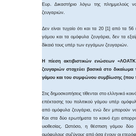
Ευρ. Δικαστήριο λόγω της πλημμελούς ν
ζευγαριών.
Δεν είναι τυχαίο ότι και τα 20 [1] από τα 
γάμου και τα ομόφυλα ζευγάρια, δεν τα εξα
δίκαιό τους υπέρ των εγγάμων ζευγαριών.
Η πίεση ακτιβιστικών ενώσεων «ΛΟΑΤΚ
ζευγαριών στοχεύει βασικά στο δικαίωμα τ
γάμου και του συμφώνου συμβίωσης (που 
Στις δημοσκοπήσεις τίθενται στο ελληνικό κο
επέκτασης του πολιτικού γάμου υπέρ ομόφυ
από ομόφυλα ζευγάρια, ενώ δεν μπορούν να
Και στα δύο ερωτήματα το κοινό έχει απορρι
υιοθεσίας. Ωστόσο, η θέσπιση γάμου δύο 
ομόφυλους συζύγους από όσα έχουν οι ετερόφυ