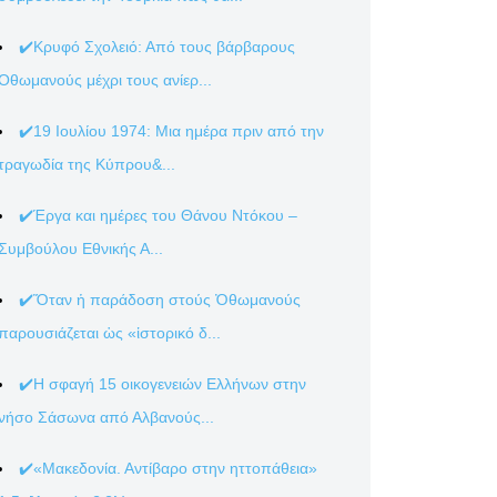
✔️Κρυφό Σχολειό: Από τους βάρβαρους
Οθωμανούς μέχρι τους ανίερ...
✔️19 Ιουλίου 1974: Μια ημέρα πριν από την
τραγωδία της Κύπρου&...
✔️Έργα και ημέρες του Θάνου Ντόκου –
Συμβούλου Εθνικής Α...
✔️Ὅταν ἡ παράδοση στούς Ὀθωμανούς
παρουσιάζεται ὡς «ἱστορικό δ...
✔️Η σφαγή 15 οικογενειών Ελλήνων στην
νήσο Σάσωνα από Αλβανούς...
✔️«Μακεδονία. Αντίβαρο στην ηττοπάθεια»