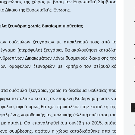
 υποχρεώσεις της χώρας με βάση την Ευρωπαϊκή Σύμβαση
το Δίκαιο της Ευρωπαϊκής Ένωσης.
υλα ζευγάρια χωρίς δικαίωμα υιοθεσίας
των ομόφυλων ζευγαριών με αποκλεισμό τους από το
α έγγαμα (ετερόφυλα) ζευγάρια, θα ακολουθήσει καταδίκη
Ανθρωπίνων Δικαιωμάτων λόγω δυσμενούς διάκρισης της
μων ομόφυλων ζευγαριών με κριτήριο τον σεξουαλικό
στα ομόφυλα ζευγάρια, χωρίς το δικαίωμα υιοθεσίας που
αφέρει το πολιτικό κόστος σε επόμενη Κυβέρνηση ώστε να
ου φύλου, αφού όμως θα έχει προκαλέσει την καταδίκη της
σφαλμένης νομοθετικής της πολιτικής (ελλιπή επέκταση του
με αυτόν). Θα επαναληφθεί ό,τι συνέβη το 2015, οπότε
ωνο συμβίωσης, αφότου η χώρα καταδικάσθηκε από το