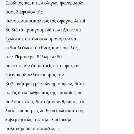
Ευρώπης· και η τών ολίγων φαναριωτών
όσοι διέφυγον τής
Κωνσταντινουπόλεως τάς σφαγάς. Αυτοί
δε διά τά προηγούμενά των ηξίουν να
έχωσι και αυτόνομον προνόμιον να
εκδουλεύωσι τό έθνος πρός όφελός
των. Περαιτέρω θέλωμεν ιδεί
σαφέστερον ότι αι τρείς αύται φατρίαι
έμειναν αδιάλλακτοι πρός τόν
Κυβερνήτην· η μέν τών ημισόφων, διότι
αυτός ήτον άνθρωπος τής προνοίας, αι
δε λοιπαί δύο, διότι ήτον άνθρωπος τού
λαού. και αι τρείς να διεγείρωσι κατά τής
κυβερνήσεώς του τήν εξωτερικήν
πολιτικήν διεσπούδαζον…»