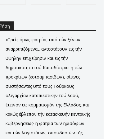
Ρήση
«Τρείς όμως φατρίαι, υπό τών ξένων
αναρριπιζόμεναι, αντεστάτουν εις τήν
υψηλήν επιχείρησιν και εις τήν
δημοτικότητα τού Καποδίστρια· η τών
προκρίτων (κοτσαμπασίδων), οίτινες
συστήσαντες υπό τούς Τούρκους
ολιγαρχίαν καταπιεστικήν τού λαού,
έτεινον εις κομματισμόν τής Ελλάδος, και
κακώς έβλεπον τήν κατασκευήν κεντρικής
κυβερνήσεως· η φατρία τών ημισόφων
και τών λογιοτάτων, σπουδαστών τής