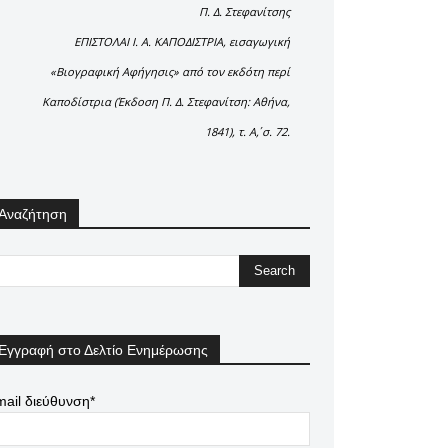
Π. Δ. Στεφανίτσης
ΕΠΙΣΤΟΛΑΙ Ι. Α. ΚΑΠΟΔΙΣΤΡΙΑ, εισαγωγική
«Βιογραφική Αφήγησις» από τον εκδότη περί
Καποδίστρια (Έκδοση Π. Δ. Στεφανίτση: Αθήνα,
1841), τ. Α΄, σ. 72.
Αναζήτηση
Εγγραφή στο Δελτίο Ενημέρωσης
ail διεύθυνση*