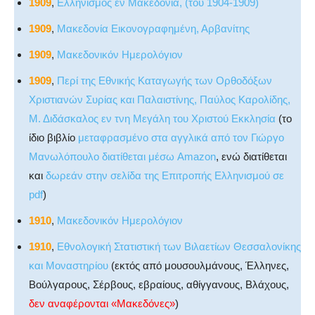
1909
,
Ελληνισμός εν Μακεδονία, (του 1904-1909)
1909
,
Μακεδονία Εικονογραφημένη, Αρβανίτης
1909
,
Μακεδονικόν Ημερολόγιον
1909
,
Περί της Εθνικής Καταγωγής των Ορθοδόξων
Χριστιανών Συρίας και Παλαιστίνης, Παύλος Καρολίδης,
Μ. Διδάσκαλος εν τνη Μεγάλη του Χριστού Εκκλησία
(το
ίδιο βιβλίο
μεταφρασμένο στα αγγλικά από τον Γιώργο
Μανωλόπουλο διατίθεται μέσω Amazon
, ενώ διατίθεται
και
δωρεάν στην σελίδα της Επιτροπής Ελληνισμού σε
pdf
)
1910
,
Μακεδονικόν Ημερολόγιον
1910
,
Εθνολογική Στατιστική των Βιλαετίων Θεσσαλονίκης
και Μοναστηρίου
(εκτός από μουσουλμάνους, Έλληνες,
Βούλγαρους, Σέρβους, εβραίους, αθίγγανους, Βλάχους,
δεν αναφέρονται «Μακεδόνες»
)