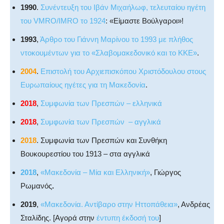
1990
.
Συνέντευξη του Ιβάν Μιχαήλωφ, τελευταίου ηγέτη
του VMRO/IMRO το 1924
: «Είμαστε Βούλγαροι»!
1993
,
Άρθρο του Γιάννη Μαρίνου το 1993 με πλήθος
ντοκουμέντων για το «Σλαβομακεδονικό και το ΚΚΕ»
.
2004
.
Επιστολή του Αρχιεπισκόπου Χριστόδουλου στους
Ευρωπαίους ηγέτες για τη Μακεδονία
.
2018
,
Συμφωνία των Πρεσπών – ελληνικά
2018
,
Συμφωνία των Πρεσπών – αγγλικά
2018
. Συμφωνία των Πρεσπών και Συνθήκη
Βουκουρεστίου του 1913 – στα αγγλικά
2018
,
«Μακεδονία – Μία και Ελληνική»
, Γιώργος
Ρωμανός
.
2019
,
«Μακεδονία. Αντίβαρο στην Ηττοπάθεια»
, Ανδρέας
Σταλίδης. [Αγορά στην
έντυπη έκδοσή του
]