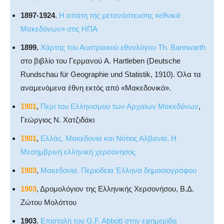
1897-1924
.
Η απάτη της μετανάστευσης «εθνικά
Μακεδόνων» στις ΗΠΑ
1899
,
Χάρτης του Αυστριακού εθνολόγου Th. Bannwarth
στο βιβλίο του Γερμανού A. Hartleben (Deutsche
Rundschau für Geographie und Statistik, 1910). Όλα τα
αναμενόμενα έθνη εκτός από «Μακεδονικό».
1901
,
Περί του Ελληνισμού των Αρχαίων Μακεδόνων
,
Γεώργιος Ν. Χατζιδάκι
1901
,
Ελλάς, Μακεδονία και Νότιος Αλβανία. Η
Μεσημβρινή ελληνική χερσόνησος
1903
,
Μακεδονία. Περιοδεία Έλληνα δημοσιογράφου
1903
, Δρομολόγιον της Ελληνικής Χερσονήσου, Β.Δ.
Ζώτου Μολόττου
1903
.
Επιστολή του G.F. Abbott στην εφημερίδα