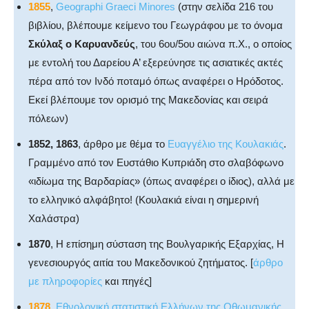
1855
,
Geographi Graeci Minores
(στην σελίδα 216 του
βιβλίου, βλέπουμε κείμενο του Γεωγράφου με το όνομα
Σκύλαξ ο Καρυανδεύς
, του 6ου/5ου αιώνα π.Χ., ο οποίος
με εντολή του Δαρείου Α’ εξερεύνησε τις ασιατικές ακτές
πέρα από τον Ινδό ποταμό όπως αναφέρει ο Ηρόδοτος.
Εκεί βλέπουμε τον ορισμό της Μακεδονίας και σειρά
πόλεων)
1852, 1863
, άρθρο με θέμα το
Ευαγγέλιο της Κουλακιάς
.
Γραμμένο από τον Ευστάθιο Κυπριάδη στο σλαβόφωνο
«ιδίωμα της Βαρδαρίας» (όπως αναφέρει ο ίδιος), αλλά με
το ελληνικό αλφάβητο! (Κουλακιά είναι η σημερινή
Χαλάστρα)
1870
, Η επίσημη σύσταση της Βουλγαρικής Εξαρχίας, Η
γενεσιουργός αιτία του Μακεδονικού ζητήματος. [
άρθρο
με πληροφορίες
και πηγές]
1878
,
Εθνολογική στατιστική Ελλήνων της Οθωμανικής