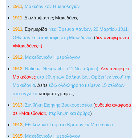
1911
,
Μακεδονικόν Ημερολόγιον
1911
, Διαλάμψαντες Μακεδόνες
1911
, Εφημερίδα
Νέα Έρευνα Χανίων, 20 Μαρτίου 1911,
Οθωμανική απογραφή στη Μακεδονία
. (
δεν αναφέρονται
«Μακεδόνες»)
1912
,
Μακεδονικόν Ημερολόγιον
1912
.
National Geographic (11 Νοεμβρίου).
Δεν αναφέρει
Μακεδόνες
στα έθνη των Βαλκανίων. Ορίζει “εκ νέου” την
Μακεδονία
. Δείτε
εδώ ολόκληρο το κείμενο 15 σελίδων
στα αγγλικά
και φωτογραφίες
1913
,
Συνθήκη Ειρήνης Βουκουρεστίου
(
ουδεμία αναφορά
σε «Μακεδονία»
,
περίληψη και άρθρο
)
1913
,
Εθελοντικά Σώματα Κρητών εν Μακεδονία
1915
,
Μακεδονικόν Ημερολόγιον