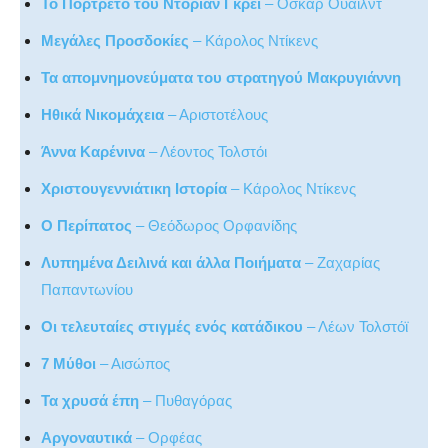
Το Πορτρέτο του Ντόριαν Γκρέι
– Όσκαρ Ουάιλντ
Μεγάλες Προσδοκίες
– Κάρολος Ντίκενς
Τα απομνημονεύματα του στρατηγού Μακρυγιάννη
Ηθικά Νικομάχεια
– Αριστοτέλους
Άννα Καρένινα
– Λέοντος Τολστόι
Χριστουγεννιάτικη Ιστορία
– Κάρολος Ντίκενς
Ο Περίπατος
– Θεόδωρος Ορφανίδης
Λυπημένα Δειλινά και άλλα Ποιήματα
– Ζαχαρίας
Παπαντωνίου
Οι τελευταίες στιγμές ενός κατάδικου
– Λέων Τολστόϊ
7 Μύθοι
– Αισώπος
Τα χρυσά έπη
– Πυθαγόρας
Αργοναυτικά
– Ορφέας