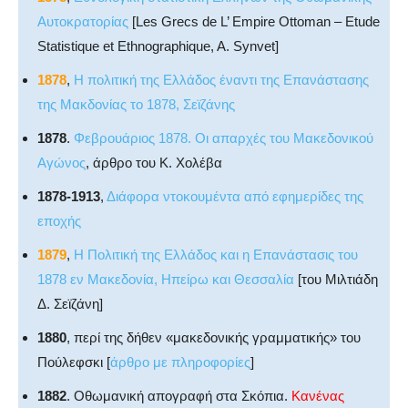
Αυτοκρατορίας
[Les Grecs de L’ Empire Ottoman – Etude
Statistique et Ethnographique, A. Synvet]
1878
,
Η πολιτική της Ελλάδος έναντι της Επανάστασης
της Μακδονίας το 1878, Σεϊζάνης
1878
.
Φεβρουάριος 1878. Οι απαρχές του Μακεδονικού
Αγώνος
, άρθρο του Κ. Χολέβα
1878-1913
,
Διάφορα ντοκουμέντα από εφημερίδες της
εποχής
1879
,
Η Πολιτική της Ελλάδος και η Επανάστασις του
1878 εν Μακεδονία, Ηπείρω και Θεσσαλία
[του Μιλτιάδη
Δ. Σεϊζάνη]
1880
, περί της δήθεν «μακεδονικής γραμματικής» του
Πούλεφσκι [
άρθρο με πληροφορίες
]
1882
. Οθωμανική απογραφή στα Σκόπια.
Κανένας