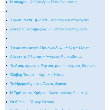
Η άκληρη
– Αλέξανδρος Παπαδιαμάντης
Έγκλημα και Τιμωρία
– Φιοντόρ Ντοστογιέφσκι
Αδελφοί Καραμαζώφ
– Φιοντόρ Ντοστογιέφσκι
Υπερηφάνεια και Προκατάληψη
– Τζέην Ώστεν
Λόγια της Πλώρης
– Ανδρέας Καρκαβίτσας
Το Αμάρτημα της Μητρός μου
– Γεώργιος Βιζυηνός
Όλιβερ Τουίστ
– Κάρολος Ντίκενς
Το Ημερολόγιο της Άννας Φρανκ
Η Τιμή και το Χρήμα
– Κωνσταντίνος Θεοτόκης
Οι Άθλιοι
– Βίκτωρ Ουγκώ