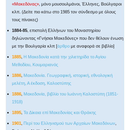
«Μακεδόνας»
, μόνο μουσουλμάνοι, Έλληνες, Βούλγαροι
κλπ. (Δείτε πιο κάτω στο 1985 τον σύνδεσμο με όλους
τους πίνακες)
1884-85
, επιστολή Ελλήνων του Μοναστηρίου
δηλώνοντας «Γνήσιοι Μακεδόνες» που δεν θέλουν ένωση
με την Βουλγαρία κλπ [
άρθρο
με αναφορά σε βιβλίο]
1885
,
Η Μακεδονία κατά την χιλιετηρίδα το Αγίου
Μεθοδίου, Κουμαριανός
1886
,
Μακεδονία. Γεωγραφική, ιστορική, εθνολογική
μελέτη, Α έκδοση, Καλοστύπης
1886
,
Μακεδονία, βιβλίο του Ιωάννη Καλοστύπη (1851-
1918)
1895
,
Τα Δίκαια επί Μακεδονίας και Θράκης
1901
,
Περί του Ελληνισμού των Αρχαίων Μακεδόνων
,