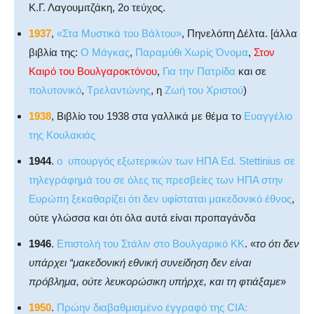
Κ.Γ. Λαγουμιτζάκη, 2ο τεύχος.
1937
,
«Στα Μυστικά του Βάλτου»
, Πηνελόπη Δέλτα. [άλλα
βιβλία της:
Ο Μάγκας
,
Παραμύθι Χωρίς Όνομα
,
Στον
Καιρό του Βουλγαροκτόνου
,
Για την Πατρίδα
και σε
πολυτονικό
,
Τρελαντώνης
, η
Ζωή του Χριστού
)
1938
, Βιβλίο του 1938 στα γαλλικά με θέμα το
Ευαγγέλιο
της Κουλακιάς
1944
.
ο υπουργός εξωτερικών των ΗΠΑ Ed. Stettinius σε
τηλεγράφημά του σε όλες τις πρεσβείες των ΗΠΑ στην
Ευρώπη ξεκαθαρίζει ότι δεν υφίσταται μακεδονικό έθνος
,
ούτε γλώσσα και ότι όλα αυτά είναι προπαγάνδα
1946
.
Επιστολή του Στάλιν στο Βουλγαρικό ΚΚ
. «
το ότι δεν
υπάρχει “μακεδονική εθνική συνείδηση δεν είναι
πρόβλημα, ούτε λευκορώσικη υπήρχε, και τη φτιάξαμε
»
1950
.
Πρώην διαβαθμισμένο έγγραφό της CIA: