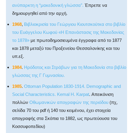
ανύπαρκτη η “μακεδονική γλώσσα”.
Έπρεπε να
δημιουργηθεί από την αρχή.
1968
,
Βιβλιοκρισία του Γεώργιου Κιουτσκούτκα στο βιβλίο
του Ευάγγελου Κωφού «Η Επανάστασις της Μακεδονίας
το 1878»
με πρωτοδημοσιευμένα έγγραφα από το 1877
και 1878 μεταξύ του Προξενείου Θεσσαλονίκης και του
υπ.εξ.
1984
.
Ηρόδοτος και Στράβων για τη Μακεδονία στο βιβλίο
γλώσσας της Γ Γυμνασίου.
1985
.
Ottoman Population 1830-1914. Demographic and
Social Characteristics. Kemal H. Karpat
. Απεικόνιση
πολλών
Οθωμανικών απογραφών της περιόδου
(πχ,
σελίδα 70 του pdf ή 140 του κειμένου, έχει στοιχεία
απογραφής στα Σκόπια το 1882, ως πρωτεύουσα του
Κοσσυφοπεδίου)