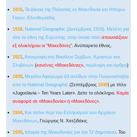
1915
,
Τα Δίκαια της Πολιτείας εν Μακεδονία και Ηπείρω
Γαιών, Ελευθεριάδης
1918
.
National Geographic (Δεκέμβριος 1918). Μελέτη για
όλα τα έθνη της Ευρώπης, στην οποία πάλι
απουσιάζουν
εξ ολοκλήρου οι “Μακεδόνες”
. Ανύπαρκτο έθνος.
1921
,
Απογραφή στο Βασίλειο Σέρβων, Κροατών και
Σλοβένων
(
κανένας «Μακεδόνας»
,
περίληψη και άρθρο
)
1930
,
Μεγάλο Αφιέρωμα 63 σελίδων στην Γιουγκοσλαβία
από το National Geographic
(Σεπτέμβριος
1930
) με τίτλο
«Jugoslavia – Ten Years Later». Δείτε το ολόκληρο.
Καμία
αναφορά σε «Μακεδονία» ή «Μακεδόνες».
1934
,
Και πάλιν περί του Ελληνισμού των Αρχαίων
Μακεδόνων
, Γεώργιος Ν. Χατζιδάκις
1935
,
Ιστορία της Μακεδονίας για την Στ’ Δημοτικού
. Του