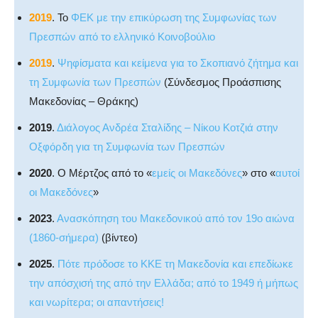
2019
. Το
ΦΕΚ με την επικύρωση της Συμφωνίας των
Πρεσπών από το ελληνικό Κοινοβούλιο
2019
.
Ψηφίσματα και κείμενα για το Σκοπιανό ζήτημα και
τη Συμφωνία των Πρεσπών
(Σύνδεσμος Προάσπισης
Μακεδονίας – Θράκης)
2019
.
Διάλογος Ανδρέα Σταλίδης – Νίκου Κοτζιά στην
Οξφόρδη για τη Συμφωνία των Πρεσπών
2020
. Ο Μέρτζος από το «
εμείς οι Μακεδόνες
» στο «
αυτοί
οι Μακεδόνες
»
2023
.
Ανασκόπηση του Μακεδονικού από τον 19ο αιώνα
(1860-σήμερα)
(βίντεο)
2025
.
Πότε πρόδοσε το ΚΚΕ τη Μακεδονία και επεδίωκε
την απόσχισή της από την Ελλάδα; από το 1949 ή μήπως
και νωρίτερα; οι απαντήσεις!