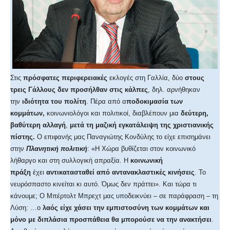
Στις
πρόσφατες περιφερειακές
εκλογές στη Γαλλία, δύο
στους
τρεις Γάλλους δεν προσήλθαν στις κάλπες
, δηλ. αρνήθηκαν
την
ιδιότητα του πολίτη
. Πέρα από α
ποδοκιμασία των
κομμάτων,
κοινωνιολόγοι και πολιτικοί, διαβλέπουν μια
δεύτερη,
βαθύτερη αλλαγή
,
μετά τη μαζική εγκατάλειψη της χριστιανικής
πίστης.
Ο επιφανής μας Παναγιώτης Κονδύλης το είχε επισημάνει
στην
Πλανητική πολιτική
: «Η Χώρα βυθίζεται στον κοινωνικό
λήθαργο και στη συλλογική απραξία. Η
κοινωνική
πράξη
έχει
αντικατασταθεί από αντανακλαστικές κινήσεις
. Το
νευρόσπαστο κινείται κι αυτό. Όμως δεν πράττει». Και τώρα τι
κάνουμε; Ο Μπέρτολτ Μπρεχτ μας υποδεικνύει – σε παράφραση – τη
Λύση: …ο
λαός
είχε χάσει την εμπιστοσύνη των κομμάτων και
μόνο με διπλάσια προσπάθεια θα μπορούσε να την ανακτήσει
.