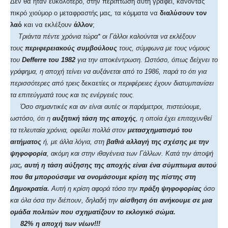
Δεν θα ήταν ευκολότερο, στην περίπτωση αυτή γράφει, κάνοντας
πικρό χιούμορ ο μεταφραστής μας, τα κόμματα να
διαλύσουν τον
λαό
και να εκλέξουν
άλλον
;
Τριάντα πέντε χρόνια τώρα* οι Γάλλοι καλούνται να εκλέξουν
τους
περιφερειακούς συμβούλους
τους, σύμφωνα με τους νόμους
του
Defferre
του 1982
για την αποκέντρωση. Ωστόσο, όπως δείχνει το
γράφημα, η αποχή τείνει να αυξάνεται από το 1986, παρά το ότι για
περισσότερες από τρεις
δεκαετίες
οι περιφέρειες έχουν διατυμπανίσει
τα επιτεύγματά τους και τις ενέργειές τους.
Όσο σημαντικές και αν είναι αυτές οι παράμετροι, πιστεύουμε,
ωστόσο, ότι η
αυξητική τάση της αποχής
, η οποία έχει επιταχυνθεί
τα τελευταία χρόνια, οφείλει πολλά στον
μετασχηματισμό του
αιτήματος
ή, με άλλα λόγια, στη
βαθιά αλλαγή της σχέσης με την
ψηφοφορία
, ακόμη και στην ιθαγένεια των Γάλλων. Κατά την άποψή
μας
, αυτή η τάση αύξησης της αποχής είναι ένα σύμπτωμα αυτού
που θα μπορούσαμε να ονομάσουμε κρίση της πίστης στη
Δημοκρατία.
Αυτή η κρίση αφορά τόσο την
πράξη ψηφοφορίας
όσο
και όλα όσα την διέπουν, δηλαδή την
αίσθηση ότι ανήκουμε σε μια
ομάδα πολιτών που σχηματίζουν το εκλογικό σώμα.
82% η αποχή των νέων!!!