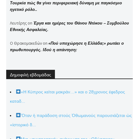
Τουρκία πώς θα γίνει περιφερειακή δύναμη με παγκόσμιο
ηγετικό ρόλο..
Λευτέρης
on
Έργα και ημέρες του Θάνου Ντόκου – Συμβούλου
Εθνικής Ασφαλείας.
Ο Θρακομακεδών
on
«Πού υποχώρησε η Ελλάδα;» ρωτάει ο
πρωθυπουργός. Ιδού η απάντηση:
Δημοφιλή εβδομάδας
«Η Κύπρος κείται μακράν…» και ο 28χρονος έφεδρος
καταδ...
Ὅταν ἡ παράδοση στούς Ὀθωμανούς παρουσιάζεται ὡς
«ἱστορικό δ...
Μια «συντηρητική» ανάγνωση της «Οδύσσειας»