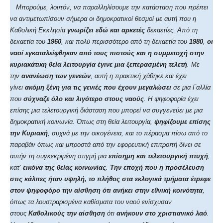
Μπορούμε, λοιπόν, να παραλληλίσουμε την κατάσταση που πρέπει
να αντιμετωπίσουν σήμερα οι δημοκρατικοί θεσμοί με αυτή που η
Καθολική Εκκλησία
γνωρίζει εδώ και αρκετές
δεκαετίες. Από τη
δεκαετία του
1960
, και πολύ περισσότερο από τη δεκαετία του
1980
,
οι
ναοί εγκαταλείφθηκαν από τους πιστούς και η συμμετοχή στην
κυριακάτικη θεία λειτουργία έγινε μια ξεπερασμένη τελετή
. Με
την
ανανέωση των γενεών
, αυτή η πρακτική χάθηκε και έχει
γίνει
ακόμη ξένη για τις γενιές που έχουν μεγαλώσει
σε μια Γαλλία
που
σύχναζε όλο και λιγότερο
στους ναούς
. Η ψηφοφορία έχει
επίσης μια τελετουργική διάσταση που μπορεί να συγγενεύει με μια
δημοκρατική κοινωνία. Όπως στη θεία λειτουργία,
ψηφίζουμε επίσης
την Κυριακή
, συχνά με την οικογένεια, και το πέρασμα πίσω από το
παραβάν όπως και μπροστά από την εφορευτική επιτροπή δίνει σε
αυτήν τη συγκεκριμένη στιγμή μια
επίσημη και τελετουργική πτυχή
,
κατ’
εικόνα της θείας κοινωνίας
.
Την εποχή που η προσέλευση
στις κάλπες ήταν υψηλή, το πλήθος στα εκλογικά τμήματα έτρεφε
στον ψηφοφόρο την αίσθηση ότι ανήκει στην εθνική κοινότητα
,
όπως τα λουστραρισμένα καθίσματα του ναού ενίσχυσαν
στους
Καθολικούς την αίσθηση
ότι
ανήκουν στο χριστιανικό λαό
.