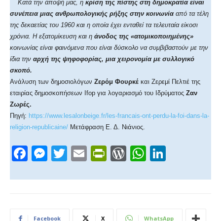
Κατά την άποψή μας, η
κρίση της πίστης στη δημοκρατία είναι
συνέπεια μιας ανθρωπολογικής ρήξης στην κοινωνία
από τα τέλη
της δεκαετίας του 1960 και η οποία έχει ενταθεί τα τελευταία είκοσι
χρόνια. Η εξατομίκευση και η
άνοδος της «ατομικοποιημένης»
κοινωνίας είναι φαινόμενα που είναι δύσκολο να συμβιβαστούν με την
ίδια την
αρχή της ψηφοφορίας, μια χειρονομία με συλλογικό
σκοπό.
Ανάλυση των δημοσιολόγων
Ζερόμ Φουρκέ
και Ζερεμί Πελτιέ της
εταιρίας δημοσκοπήσεων Ifop για λογαριασμό του Ιδρύματος
Ζαν
Ζωρές.
Πηγή:
https://www.lesalonbeige.fr/
les-francais-ont-perdu-la-foi-
dans-la-
religion-republicaine/
Μετάφραση Ε. Δ. Νιάνιος.
F
M
T
E
Pr
W
W
Li
a
e
wi
m
in
or
h
n
c
ss
tt
ail
tF
d
at
k
e
e
er
ri
Pr
s
e
b
n
e
e
A
dI
Facebook
X
WhatsApp