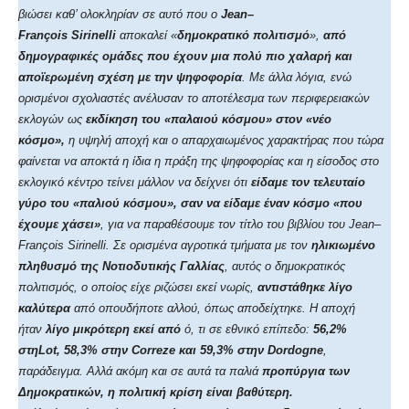
βιώσει καθ’ ολοκληρίαν σε αυτό που ο
Jean
–
Fran
ç
ois
Sirinelli
αποκαλεί «
δημοκρατικό πολιτισμό
»,
από
δημογραφικές ομάδες που έχουν μια πολύ πιο χαλαρή και
αποϊερωμένη σχέση με την ψηφοφορία
. Με άλλα λόγια, ενώ
ορισμένοι σχολιαστές ανέλυσαν το αποτέλεσμα των περιφερειακών
εκλογών ως
εκδίκηση του «παλαιού κόσμου» στον «νέο
κόσμο»,
η υψηλή αποχή και ο απαρχαιωμένος χαρακτήρας που τώρα
φαίνεται να αποκτά η ίδια η πράξη της ψηφοφορίας και η είσοδος στο
εκλογικό κέντρο τείνει μάλλον να δείχνει ότι
είδαμε τον τελευταίο
γύρο του «παλιού κόσμου», σαν να είδαμε έναν κόσμο «που
έχουμε χάσει»
, για να παραθέσουμε τον τίτλο του βιβλίου του
Jean
–
Fran
ç
ois
Sirinelli
. Σε ορισμένα αγροτικά τμήματα με τον
ηλικιωμένο
πληθυσμό της Νοτιοδυτικής Γαλλίας
, αυτός ο δημοκρατικός
πολιτισμός, ο οποίος είχε ριζώσει εκεί νωρίς,
αντιστάθηκε λίγο
καλύτερα
από οπουδήποτε αλλού, όπως αποδείχτηκε. Η αποχή
ήταν
λίγο μικρότερη εκεί από
ό, τι σε εθνικό επίπεδο:
56,2%
στη
Lot
, 58,3% στην
Correze
και 59,3% στην
Dordogne
,
παράδειγμα. Αλλά ακόμη και σε αυτά τα παλιά
προπύργια των
Δημοκρατικών, η πολιτική κρίση είναι βαθύτερη.