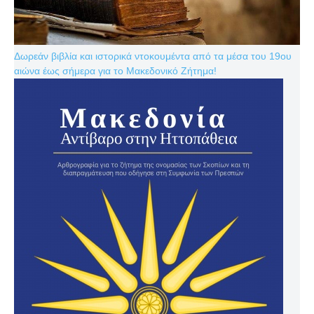
Δωρεάν βιβλία και ιστορικά ντοκουμέντα από τα μέσα του 19ου
αιώνα έως σήμερα για το Μακεδονικό Ζήτημα!