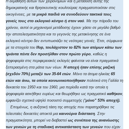
Η εκμάθηση αυτών των χειρονομιών και η μετάδοση αυτής της
δημοκρατικής και θρησκευτικής κουλτούρας πραγματοποιόταν στις
οικογένειες, με τ
α μικρά παιδιά να συνοδεύουν τακτικά τους
γονείς τους στο εκλογικό κέντρο ή στον ναό
. Με την πάροδο του
χρόνου, αυτοί οι μηχανισμοί μετάδοσης έχουν χάσει σε μεγάλο βαθμό
την αποτελεσματικότητα και το γεγονός της μετακίνησης σε ένα
εκλογικό κέντρο δεν εντυπωσιάζει τις νεότερες γενιές. Έτσι, σύμφωνα
με τα στοιχεία του
Ifop
,
τουλάχιστον το 82% των ατόμων κάτω των
τριάντα πέντε δεν προσήλθαν στον πρώτο γύρο
, καθώς η
ψηφοφορία στις περιφερειακές εκλογές φαίνεται να είναι πραγματικά
ξεπερασμένη στα μάτια των νέων.
Η αποχή ήταν επίσης μαζική
(σχεδόν 70%) μεταξύ των 35-64 ετών
. Μόνο τα άτομα ηλικίας
65
ετών και άνω, τα οποία κοινωνικοποιήθηκαν
πολιτικά στη Γαλλία τη
δεκαετία του 1950 και του 1960, μια περίοδο κατά την οποία η
ψηφοφορία ασκήθηκε ευρέως και θεωρήθηκε ως πραγματικό
καθήκον
,
εμφανίζει σχετικά υψηλό ποσοστό συμμετοχής (“
μόνο” 53% αποχή).
Επομένως, η αυξητική τάση της αποχής που παρατηρήθηκε τις
τελευταίες δεκαετίες αποκτά μια
καινούρια διάσταση
. Στην
πραγματικότητα, μπορεί να διαβαστεί
ως συνέπεια της ανανέωσης
των γενεών με τη σταδιακή αντικατάσταση των γενεών
που είχαν