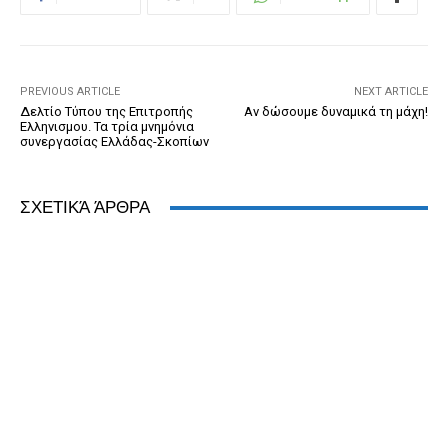
o
g
n
ss
p
n
o
er
dl
p
k
y
PREVIOUS ARTICLE
NEXT ARTICLE
Δελτίο Τύπου της Επιτροπής
Αν δώσουμε δυναμικά τη μάχη!
Ελληνισμου. Τα τρία μνημόνια
συνεργασίας Ελλάδας-Σκοπίων
ΣΧΕΤΙΚΆ ΆΡΘΡΑ