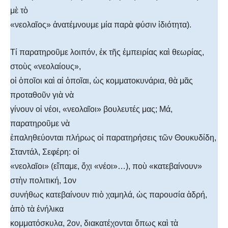
μὲ τὸ
«νεολαῖος» ἀνατέμνουμε μία παρὰ φύσιν ἰδιότητα).
Τί παρατηροῦμε λοιπόν, ἐκ τῆς ἐμπειρίας καὶ θεωρίας,
στοὺς «νεολαίους»,
οἱ ὁποῖοι καὶ αἱ ὁποῖαι, ὡς κομματοκυνάρια, θὰ μᾶς
προταθοῦν γιὰ νὰ
γίνουν οἱ νέοι, «νεολαῖοι» βουλευτές μας; Μά,
παρατηροῦμε νὰ
ἐπαληθεύονται πλήρως οἱ παρατηρήσεις τῶν Θουκυδίδη,
Σταντάλ, Σεφέρη: οἱ
«νεολαῖοι» (εἴπαμε, ὄχι «νέοι»…), ποὺ «κατεβαίνουν»
στὴν πολιτική, 1ον
συνήθως κατεβαίνουν πιὸ χαμηλά, ὡς παρουσία ἁδρή,
ἀπὸ τὰ ἐνήλικα
κομματόσκυλα, 2ον, διακατέχονται ὅπως καὶ τὰ