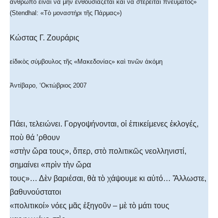
ἄνθρωπο εἶναι νὰ μὴν ἐνθουσιάζεται καὶ νὰ στερεῖται πνεύματος»
(Stendhal: «Τὸ μοναστήρι τῆς Πάρμας»)
Κώστας Γ. Ζουράρις
εἰδικὸς σύμβουλος τῆς «Μακεδονίας» καὶ τινῶν ἀκόμη
Ἀντίβαρο, ‘Οκτώβριος 2007
Πάει, τελειώνει. Γοργοψήνονται, οἱ ἐπικείμενες ἐκλογές,
ποὺ θά ’ρθουν
«στὴν ὥρα τους», ὅπερ, στὸ πολιτικῶς νεολληνιστί,
σημαίνει «πρὶν τὴν ὥρα
τους»… Δὲν βαριέσαι, θὰ τὸ χάψουμε κι αὐτό… Ἄλλωστε,
βαθυνούστατοι
«πολιτικοί» νόες μᾶς ἐξηγοῦν – μὲ τὸ μάτι τους