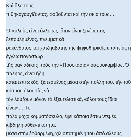
Καὶ ὅλα τους
πιθηκογαυγίζοντας, φοβοῦνται καὶ τὴν σκιά τους…
Ὁ παληὸς εἶναι ἀλλοιῶς, ὅταν εἶναι ξενέρωτος,
ξεπουλημένος, πνευματικὰ
ρακένδυτος καὶ χατζηαβάτης τῆς ψηφοθηρικῆς ἐπαιτείας ἢ
ἐγγλωττογάστωρ
τῆς ραγιάδικης πρὸς τὴν «Προστασία» ὀσφυοκαμψίας. Ὁ
παληός, εἶναι ἤδη
καταπεπτωκός, ξεπεσμένος μέσα στὴν πολλή του, τὴν τοῦ
κόσμου ἀλουσία, νὰ
τὸν λούζουν μόνον τὰ ἐξευτελιστικά, «ὅλοι τους ἴδιοι
εἶναι»… Τὸ
παλαίμαχο κομματόσκυλο, ἔχει κάποια ἔστω ντεμέκ,
κίβδηλη αὐθεντικότητα,
μέσα στὴν ἐφθαρμένη, χιλιοπατημένη του ἀπὸ ἄλλους