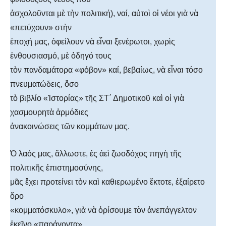
ἀσχολοῦνται μὲ τὴν πολιτική), ναί, αὐτοὶ οἱ νέοι γιὰ νὰ
«πετύχουν» στὴν
ἐποχή μας, ὀφείλουν νὰ εἶναι ξενέρωτοι, χωρὶς
ἐνθουσιασμό, μὲ ὁδηγό τους
τὸν πανδαμάτορα «φόβον» καί, βεβαίως, νὰ εἶναι τόσο
πνευματώδεις, ὅσο
τὸ βιβλίο «Ἱστορίας» τῆς ΣΤ΄ Δημοτικοῦ καὶ οἱ γιὰ
χασμουρητὰ ἁρμόδιες
ἀνακοινώσεις τῶν κομμάτων μας.
Ὁ λαός μας, ἄλλωστε, ἐς ἀεὶ ζωοδόχος πηγὴ τῆς
πολιτικῆς ἐπιστημοσύνης,
μᾶς ἔχει προτείνει τὸν καὶ καθιερωμένο ἔκτοτε, ἐξαίρετο
ὅρο
«κομματόσκυλο», γιὰ νὰ ὁρίσουμε τὸν ἀνεπάγγελτον
ἐκεῖνο «παράγοντα»