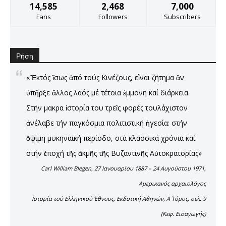
14,585
2,468
7,000
Fans
Followers
Subscribers
Ρήση
«Ἔκτός ἴσως ἀπό τούς Κινέζους, εἶναι ζήτημα ἄν
ὑπῆρξε ἄλλος λαός μέ τέτοια ἐμμονή καί διάρκεια.
Στήν μακρα ἱστορία του τρεῖς φορές τουλάχιστον
ἀνέλαβε τήν παγκόσμια πολιτιστική ἠγεσία: στήν
ὄψιμη μυκηναϊκή περίοδο, στά κλασσικά χρόνια καί
στήν ἐποχή τῆς ἀκμῆς τῆς Βυζαντινῆς Αὐτοκρατορίας»
Carl William Blegen, 27 Ιανουαρίου 1887 – 24 Αυγούστου 1971,
Αμερικανός αρχαιολόγος
Ιστορία τού Ελληνικού Έθνους, Εκδοτική Αθηνών, Α΄ Τόμος, σελ. 9
(Kεφ. Eισαγωγής)