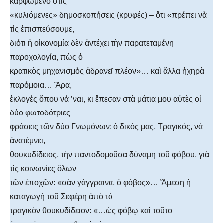
καρφωμένο στὶς
«κυλιόμενες» δημοσκοπήσεις (κρυφές) – ὅτι «πρέπει νὰ
τὶς ἐπισπεύσουμε,
διότι ἡ οἰκονομία δὲν ἀντέχει τὴν παρατεταμένη
παροχολογία, πὼς ὁ
κρατικὸς μηχανισμὸς ἀδρανεῖ πλέον»… καὶ ἄλλα ἠχηρὰ
παρόμοια… Ἄρα,
ἐκλογὲς ὅπου νά ’ναι, κι ἔπεσαν στὰ μάτια μου αὐτὲς οἱ
δύο φωτοδότριες
φράσεις τῶν δύο Γνωμόνων: ὁ δικός μας, Τραγικός, νὰ
ἀνατέμνει,
θουκυδίδειος, τὴν παντοδομοῦσα δύναμη τοῦ φόβου, γιὰ
τὶς κοινωνίες ὅλων
τῶν ἐποχῶν: «σὰν γάγγραινα, ὁ φόβος»… Ἄμεση ἡ
καταγωγὴ τοῦ Σεφέρη ἀπὸ τὸ
τραγικὸν θουκυδίδειον: «…ὡς φόβῳ καὶ τοῦτο