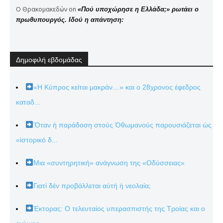
Ο Θρακομακεδών
on
«Πού υποχώρησε η Ελλάδα;» ρωτάει ο
πρωθυπουργός. Ιδού η απάντηση:
Δημοφιλή εβδομάδας
«Η Κύπρος κείται μακράν…» και ο 28χρονος έφεδρος
καταδ...
Ὅταν ἡ παράδοση στούς Ὀθωμανούς παρουσιάζεται ὡς
«ἱστορικό δ...
Μια «συντηρητική» ανάγνωση της «Οδύσσειας»
Γιατί δέν προβάλλεται αὐτή ἡ νεολαία;
Έκτορας: Ο τελευταίος υπερασπιστής της Τροίας και ο