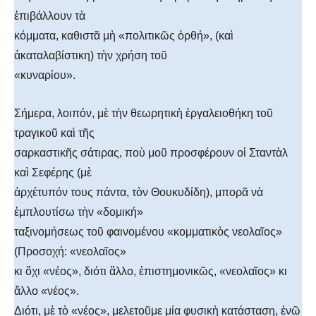
ἐπιβάλλουν τὰ
κόμματα, καθιστᾶ μὴ «πολιτικῶς ὀρθή», (καὶ
ἀκαταλαβίστικη) τὴν χρήση τοῦ
«κυναρίου».
Σήμερα, λοιπόν, μὲ τὴν θεωρητικὴ ἐργαλειοθήκη τοῦ
τραγικοῦ καὶ τῆς
σαρκαστικῆς σάτιρας, ποὺ μοῦ προσφέρουν οἱ Σταντὰλ
καὶ Σεφέρης (μὲ
ἀρχέτυπόν τους πάντα, τὸν Θουκυδίδη), μπορᾶ νὰ
ἐμπλουτίσω τὴν «δομική»
ταξινομήσεως τοῦ φαινομένου «κομματικὸς νεολαῖος»
(Προσοχή: «νεολαῖος»
κι ὄχι «νέος», διότι ἄλλο, ἐπιστημονικῶς, «νεολαῖος» κι
ἄλλο «νέος».
Διότι, μὲ τὸ «νέος», μελετοῦμε μία φυσικὴ κατάσταση, ἐνῶ