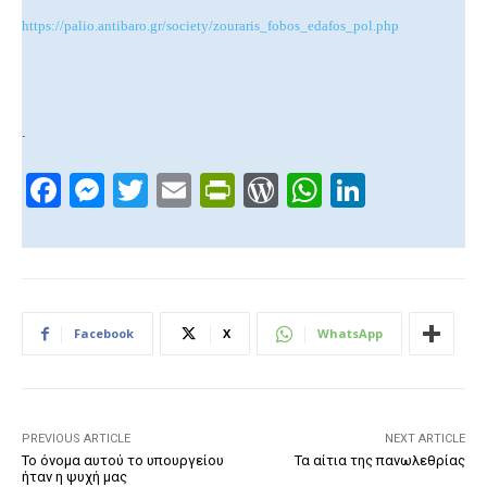
https://palio.antibaro.gr/society/zouraris_fobos_edafos_pol.php
.
F
M
T
E
Pr
W
W
Li
a
e
wi
m
in
or
h
n
c
ss
tt
ail
tF
d
at
k
e
e
er
ri
Pr
s
e
b
n
e
e
A
dI
Facebook
X
WhatsApp
o
g
n
ss
p
n
o
er
dl
p
k
y
PREVIOUS ARTICLE
NEXT ARTICLE
Το όνομα αυτού το υπουργείου
Τα αίτια της πανωλεθρίας
ήταν η ψυχή μας