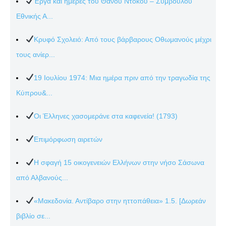
Έργα και ημέρες του Θάνου Ντόκου – Συμβούλου
Εθνικής Α...
Κρυφό Σχολειό: Από τους βάρβαρους Οθωμανούς μέχρι
τους ανίερ...
19 Ιουλίου 1974: Μια ημέρα πριν από την τραγωδία της
Κύπρου&...
Οι Έλληνες χασομεράνε στα καφενεία! (1793)
Επιμόρφωση αιρετών
Η σφαγή 15 οικογενειών Ελλήνων στην νήσο Σάσωνα
από Αλβανούς...
«Μακεδονία. Αντίβαρο στην ηττοπάθεια» 1.5. [Δωρεάν
βιβλίο σε...