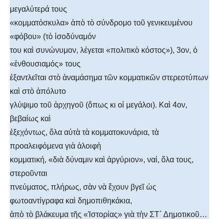
μεγαλύτερά τους
«κομματόσκυλα» ἀπὸ τὸ σύνδρομο τοῦ γενικευμένου
«φόβου» (τὸ ἰσοδύναμόν
του καὶ συνώνυμον, λέγεται «πολιτικὸ κόστος»), 3ον, ὁ
«ἐνθουσιαμός» τους
ἐξαντλεῖται στὸ ἀναμάσημα τῶν κομματικῶν στερεοτύπων
καὶ στὸ ἀπόλυτο
γλύψιμο τοῦ ἀρχηγοῦ (ὅπως κι οἱ μεγάλοι). Καὶ 4ον,
βεβαίως καὶ
ἐξεχόντως, ὅλα αὐτὰ τὰ κομματοκυνάρια, τὰ
προαλειφόμενα γιὰ ἀλοιφὴ
κομματική, «διὰ δύναμιν καὶ ἀργύριον», ναί, ὅλα τους,
στεροῦνται
πνεύματος, πλήρως, σὰν νὰ ἔχουν βγεῖ ὡς
φωτοαντίγραφα καὶ δημοπιθηκάκια,
ἀπὸ τὸ βλάκευμα τῆς «Ἱστορίας» γιὰ τὴν ΣΤ΄ Δημοτικοῦ…