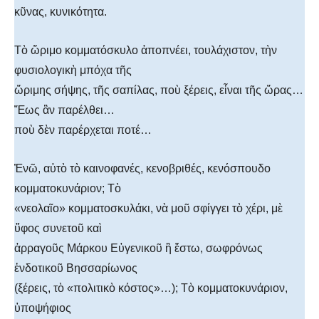
κῦνας, κυνικότητα.
Τὸ ὥριμο κομματόσκυλο ἀποπνέει, τουλάχιστον, τὴν
φυσιολογικὴ μπόχα τῆς
ὥριμης σήψης, τῆς σαπίλας, ποὺ ξέρεις, εἶναι τῆς ὥρας…
Ἕως ἂν παρέλθει…
ποὺ δὲν παρέρχεται ποτέ…
Ἐνῶ, αὐτὸ τὸ καινοφανές, κενοβριθές, κενόσπουδο
κομματοκυνάριον; Τὸ
«νεολαῖο» κομματοσκυλάκι, νὰ μοῦ σφίγγει τὸ χέρι, μὲ
ὕφος συνετοῦ καὶ
ἀρραγοῦς Μάρκου Εὐγενικοῦ ἢ ἔστω, σωφρόνως
ἐνδοτικοῦ Βησσαρίωνος
(ξέρεις, τὸ «πολιτικὸ κόστος»…); Τὸ κομματοκυνάριον,
ὑποψήφιος