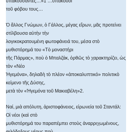
ὑπακούσαντες…»1 …ὑπάκουοι
τοῦ φόβου τους…
Ὁ ἄλλος Γνώμων, ὁ Γάλλος, μέγας εἴρων, μᾶς προτείνει
στίλβουσα αὐτὴν τὴν
λογικοκρατουμένη φωτοφάνειά του, μέσα στὸ
μυθιστόρημά του «Τὸ μοναστήρι
τῆς Πάρμας», ποὺ ὁ Μπαλζάκ, ὀρθῶς τὸ χαρακτηρίζει, ὡς
τὸν «Νέο
Ἡγεμόνα», δηλαδὴ τὸ πλέον «ἀποκαλυπτικό» πολιτικὸ
κείμενο τῆς Δύσης,
μετὰ τὸν «Ἡγεμόνα τοῦ Μακιαβέλη»2.
Ναί, μιὰ απόλυτη, ἀριστοφάνειος, εἰρωνεία τοῦ Σταντάλ:
Οἱ νέοι (καὶ στὸ
μυθιστόρημά του παραπέμπει στοὺς ἀναρριχωμένους,
φιλόδοξους νέους ποὺ