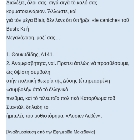
Διαλέξτε, ὅλοι σας, σιγά-σιγὰ τὸ καλό σας
κομματοκυνάριον. Ἄλλωστε, καὶ
γιὰ τὸν μέγα Blair, δὲν λένε ὅτι ὑπῆρξε, «le caniche» τοῦ
Bush; Κι ἡ
Μεγαλόχαρη, μαζί σας…
1. Θουκυδίδης, Α141.
2. Ἀναμφισβήτητα, ναί. Πρέπει ἁπλὼς νὰ προσθέσουμε,
ὡς ὑψίστη συμβολὴ
στὴν πολιτικὴ θεωρία τῆς Δύσης (ἐπηρεασμένη
«συμβολή» ἀπὸ τὸ ἑλληνικὸ
πνεῦμα, καὶ τὸ τελευταῖο πολιτικὸ Κατόρθωμα τοῦ
Σταντάλ, δηλαδὴ τὸ
ἡμιτελές του μυθιστόρημα: «Λυσιὲν Λεβέν».
[Αναδημοσίευση από την Εφημερίδα Μακεδονία]