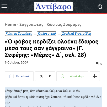
Home
Συγγραφέας
Κώστας Ζουράρις
Κώστας Ζουράρις
Πολυτονικό
Σχολικά Εγχειρίδια
«Ὁ φόβος κερδίζει ὁλοένα ἔδαφος
μέσα τους σὰν γάγγραινα» (Γ.
Σεφέρης: «Μέρες» Δ΄, σελ. 28)
9 October, 2009
0
Facebook
X
WhatsApp
«Στὴν ἐποχή μας, ὅσο ἐξακολουθοῦμε νὰ ζοῦμε μὲ τὸν
φόβο καὶ ὅπου ἡ κάθε πίστη ἔχει ξεπέσει, τὸ καλύτερο ἐφόδιο γιὰ ἕνα
νέο