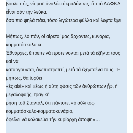
βουλευτής, νὰ μοῦ ἀναλύει ἀκραδάντως, ὅτι τὸ ΛΑΦΚΑ
εἶναι σὰν τὴν λεύκα,
ὅσο πιὸ ψηλὰ πάει, τόσο λιγώτερα φύλλα καὶ λεφτὰ ἔχει.
Μήπως, λοιπόν, οἱ αἱρετοί μας ἄρχοντες, κυνάρια,
κομματόσκυλα κι
Ἐθνάρχες, ἔπρεπε νὰ προτείνονται μετὰ τὰ ἑξῆντα τους
καὶ νὰ
καταργοῦνται, ἀνεπιστρεπτί, μετὰ τὰ ἑξηνταένα τους; Ἢ
μήπως, θὰ ἰσχύει
«ἐς αἰεί» καὶ «ἕως ἡ αὐτὴ φύσις τῶν ἀνθρώπων ᾖ», ἡ
μεγαλοφυής, τραγικὴ
ρήση τοῦ Σταντάλ, ὅτι πάντοτε, «ὁ αὐλικός-
κομματόσκυλο-κομματοκυνάριο,
ὀφείλει νὰ κολακεύει τὴν κυρίαρχη ἄποψη»…