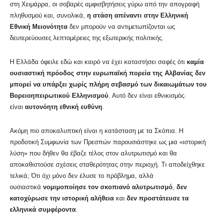
στη Χειμάρρα, οι σοβαρές αμφισβητήσεις γύρω από την απογραφή
πληθυσμού και, συνολικά,
η στάση απέναντι στην Ελληνική
Εθνική Μειονότητα
δεν μπορούν να αντιμετωπίζονται ως
δευτερεύουσες λεπτομέρειες της εξωτερικής πολιτικής.
Η Ελλάδα όφειλε εδώ και καιρό να έχει καταστήσει σαφές ότι
καμία
ουσιαστική πρόοδος στην ευρωπαϊκή πορεία της Αλβανίας δεν
μπορεί να υπάρξει χωρίς πλήρη σεβασμό των δικαιωμάτων του
Βορειοηπειρωτικού Ελληνισμού
. Αυτό δεν είναι εθνικισμός·
είναι
αυτονόητη εθνική ευθύνη
.
Ακόμη πιο αποκαλυπτική είναι η κατάσταση με τα Σκόπια. Η
προδοτική Συμφωνία των Πρεσπών παρουσιάστηκε ως μια «ιστορική
λύση» που δήθεν θα έβαζε τέλος στον αλυτρωτισμό και θα
αποκαθιστούσε σχέσεις σταθερότητας στην περιοχή. Τι αποδείχθηκε
τελικά; Ότι όχι μόνο δεν έλυσε το πρόβλημα, αλλά
ουσιαστικά
νομιμοποίησε τον σκοπιανό αλυτρωτισμό
,
δεν
κατοχύρωσε την ιστορική αλήθεια
και
δεν προστάτευσε τα
ελληνικά συμφέροντα
.