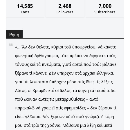
14,585
2,468
7,000
Fans
Followers
Subscribers
Ρήση
«… Ἄν δέν θέλετε, κύριοι τοῦ ὑπουργείου, νά κάνετε
φωνητική ὀρθογραφία, τότε πρέπει νά ἀφήσετε τούς
τόνους καί τά πνεύματα, γιατί αὐτοί πού τούς βάλανε
ξέρανε τί κάνανε. Δέν ὑπῆρχαν στά ἀρχαῖα ἑλληνικά,
γιατί ἀπλούστατα ὑπῆρχαν μέσα στίς ἵδιες τίς λέξεις.
Αὐτοί, οἱ Κριαρᾶς καί οἱ ἄλλοι, τά κτήνη τά τετράποδα
πού ἔκαναν αὐτές τίς μεταρρυθμίσεις – αὐτό
παρακαλῶ νά γραφεῖ στίς ἐφημερίδες – δέν ξέρουν τί
εἶναι γλῶσσα. Δέν ξέρουν αὐτό πού γνώριζε ἡ κόρη
μου στά τρία της χρόνια. Μάθαινε μία λέξη καί μετά