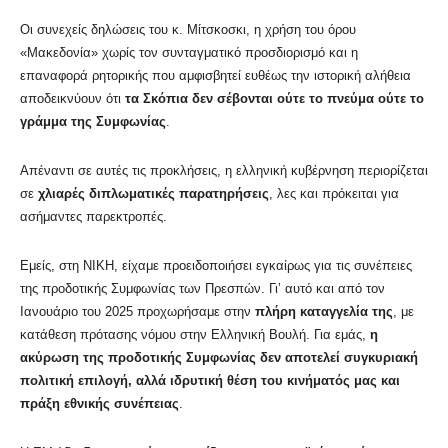
Οι συνεχείς δηλώσεις του κ. Μίτσκοσκι, η χρήση του όρου
«Μακεδονία» χωρίς τον συνταγματικό προσδιορισμό και η
επαναφορά ρητορικής που αμφισβητεί ευθέως την ιστορική αλήθεια
αποδεικνύουν ότι
τα Σκόπια δεν σέβονται ούτε το πνεύμα ούτε το
γράμμα της Συμφωνίας
.
Απέναντι σε αυτές τις προκλήσεις, η ελληνική κυβέρνηση περιορίζεται
σε
χλιαρές διπλωματικές παρατηρήσεις
, λες και πρόκειται για
ασήμαντες παρεκτροπές.
Εμείς, στη ΝΙΚΗ, είχαμε προειδοποιήσει εγκαίρως για τις συνέπειες
της προδοτικής Συμφωνίας των Πρεσπών. Γι’ αυτό και από τον
Ιανουάριο του 2025 προχωρήσαμε στην
πλήρη καταγγελία της
, με
κατάθεση πρότασης νόμου στην Ελληνική Βουλή. Για εμάς,
η
ακύρωση της προδοτικής Συμφωνίας δεν αποτελεί συγκυριακή
πολιτική επιλογή, αλλά ιδρυτική θέση του κινήματός μας και
πράξη εθνικής συνέπειας
.