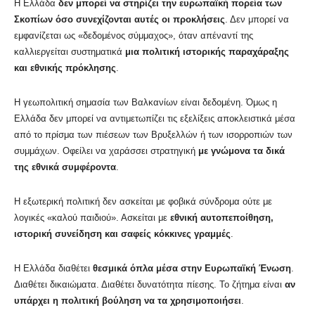
Η Ελλάδα
δεν μπορεί να στηρίζει την ευρωπαϊκή πορεία των
Σκοπίων όσο συνεχίζονται αυτές οι προκλήσεις
. Δεν μπορεί να
εμφανίζεται ως «δεδομένος σύμμαχος», όταν απέναντί της
καλλιεργείται συστηματικά
μια πολιτική ιστορικής παραχάραξης
και εθνικής πρόκλησης
.
Η γεωπολιτική σημασία των Βαλκανίων είναι δεδομένη. Όμως η
Ελλάδα δεν μπορεί να αντιμετωπίζει τις εξελίξεις αποκλειστικά μέσα
από το πρίσμα των πιέσεων των Βρυξελλών ή των ισορροπιών των
συμμάχων. Οφείλει να χαράσσει στρατηγική
με γνώμονα τα δικά
της εθνικά συμφέροντα
.
Η εξωτερική πολιτική δεν ασκείται με φοβικά σύνδρομα ούτε με
λογικές «καλού παιδιού». Ασκείται με
εθνική αυτοπεποίθηση,
ιστορική συνείδηση και σαφείς κόκκινες γραμμές
.
Η Ελλάδα διαθέτει
θεσμικά όπλα μέσα στην Ευρωπαϊκή Ένωση
.
Διαθέτει δικαιώματα. Διαθέτει δυνατότητα πίεσης. Το ζήτημα είναι
αν
υπάρχει η πολιτική βούληση να τα χρησιμοποιήσει
.