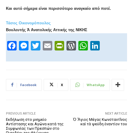
Και αυτό σήμερα είναι περισσότερο αναγκαίο από ποτέ.
Τάσος Οικονομόπουλος
Βουλευτής Ά Ανατολικής Αττικής της ΝΙΚΗΣ
F
M
T
E
Pr
W
W
Li
a
e
wi
m
in
or
h
n
c
ss
tt
ail
tF
d
at
k
e
e
er
ri
Pr
s
e
b
n
e
e
A
dI
Facebook
X
WhatsApp
o
g
n
ss
p
n
o
er
dl
p
k
y
PREVIOUS ARTICLE
NEXT ARTICLE
Εκδήλωση στο μνημείο
Ὁ Ἃγιος Μέγας Κωνσταντῖνος
Αντίστασης και Αγώνα κατά της
καὶ τὰ ψεύδη ἐναντίον του
Συμφωνίας των Πρεσπών στο
Πισοδέρι της Φλώρινας