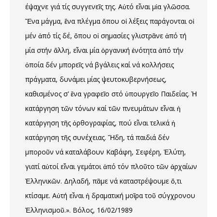
έψαχνε γιά τίς συγγενεῖς της. Αὐτό εἶναι μὶα γλῶσσα.
Ἕνα μάγμα, ἕνα πλέγμα ὅπου οἱ λέξεις παράγονται οἱ
μέν ἀπό τίς δέ, ὅπου οἱ σημασίες γλιστρᾶνε ἀπό τή
μία στήν ἄλλη, εἶναι μία ὀργανική ἐνότητα ἀπό τήν
ὀποία δέν μπορεῖς νά βγάλεις καί νά κολλήσεις
πράγματα, δυνάμει μίας ψευτοκυβερνήσεως,
καθισμένος σ’ ἕνα γραφεῖο στό ὑπουργεῖο Παιδείας. Ἡ
κατάργηση τῶν τόνων καί τῶν πνευμάτων εἶναι ἡ
κατάργηση τῆς ὀρθογραφίας, πού εἶναι τελικά ἡ
κατάργηση τῆς συνέχειας. Ἤδη, τά παιδιά δέν
μποροῦν νά καταλάβουν Καβάφη, Σεφέρη, Ἐλύτη,
γιατί αὐτοί εἶναι γεμάτοι ἀπό τόν πλοῦτο τῶν ἀρχαίων
Ἑλληνικῶν. Δηλαδή, πᾶμε νά καταστρέψουμε ὅ,τι
κτίσαμε. Αὐτή εἶναι ἡ δραματική μοῖρα τοῦ σύγχρονου
Ἑλληνισμοῦ.». Βόλος, 16/02/1989