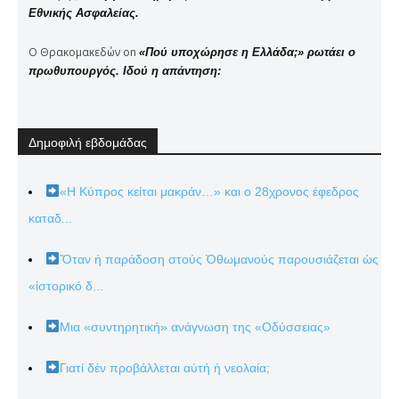
Εθνικής Ασφαλείας.
Ο Θρακομακεδών
on
«Πού υποχώρησε η Ελλάδα;» ρωτάει ο
πρωθυπουργός. Ιδού η απάντηση:
Δημοφιλή εβδομάδας
«Η Κύπρος κείται μακράν…» και ο 28χρονος έφεδρος
καταδ...
Ὅταν ἡ παράδοση στούς Ὀθωμανούς παρουσιάζεται ὡς
«ἱστορικό δ...
Μια «συντηρητική» ανάγνωση της «Οδύσσειας»
Γιατί δέν προβάλλεται αὐτή ἡ νεολαία;