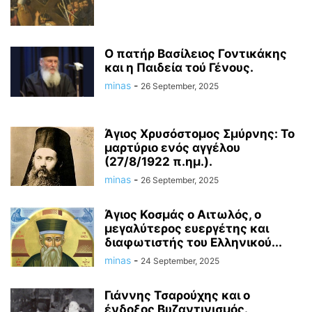
Ο πατήρ Βασίλειος Γοντικάκης
και η Παιδεία τού Γένους.
minas
-
26 September, 2025
Άγιος Χρυσόστομος Σμύρνης: Το
μαρτύριο ενός αγγέλου
(27/8/1922 π.ημ.).
minas
-
26 September, 2025
Άγιος Κοσμάς ο Αιτωλός, ο
μεγαλύτερος ευεργέτης και
διαφωτιστής του Ελληνικού...
minas
-
24 September, 2025
Γιάννης Τσαρούχης και ο
ένδοξος Βυζαντινισμός.