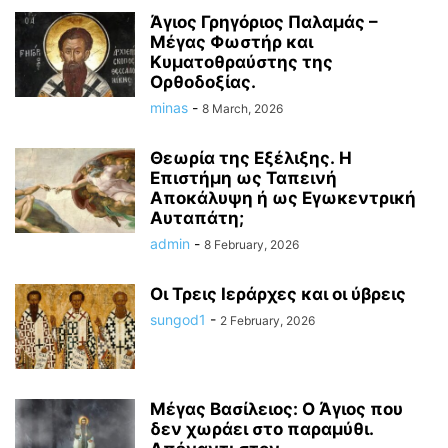
Άγιος Γρηγόριος Παλαμάς –
Μέγας Φωστήρ και
Κυματοθραύστης της
Ορθοδοξίας.
minas
-
8 March, 2026
Θεωρία της Εξέλιξης. Η
Επιστήμη ως Ταπεινή
Αποκάλυψη ή ως Εγωκεντρική
Αυταπάτη;
admin
-
8 February, 2026
Οι Τρεις Ιεράρχες και οι ύβρεις
sungod1
-
2 February, 2026
Μέγας Βασίλειος: Ο Άγιος που
δεν χωράει στο παραμύθι.