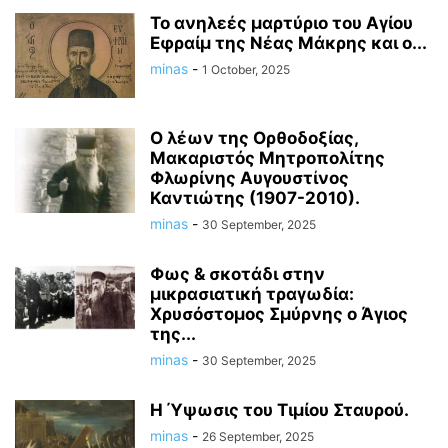
Το ανηλεές μαρτύριο του Αγίου
Εφραίμ της Νέας Μάκρης και ο...
minas
-
1 October, 2025
Ο λέων της Ορθοδοξίας,
Μακαριστός Μητροπολίτης
Φλωρίνης Αυγουστἰνος
Καντιώτης (1907-2010).
minas
-
30 September, 2025
Φως & σκοτάδι στην
μικρασιατική τραγωδία:
Χρυσόστομος Σμύρνης ο Άγιος
της...
minas
-
30 September, 2025
Η Ύψωσις του Τιμίου Σταυρού.
minas
-
26 September, 2025