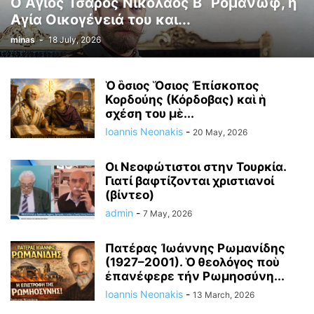
Ο Άγιος Τσάρος Νικόλαος Β΄ Ρομανώφ, η
Αγία Οικογένειά του και...
minas
-
18 July, 2026
Ὁ ὃσιος Ὅσιος Ἐπίσκοπος
Κορδούης (Κόρδοβας) καὶ ἡ
σχέση του μὲ...
Ioannis Neonakis
-
20 May, 2026
Οι Νεοφώτιστοι στην Τουρκία.
Γιατί βαφτίζονται χριστιανοί
(βίντεο)
admin
-
7 May, 2026
Πατέρας Ἰωάννης Ρωμανίδης
(1927–2001). Ὁ θεολόγος ποὺ
ἐπανέφερε τήν Ρωμηοσύνη...
Ioannis Neonakis
-
13 March, 2026