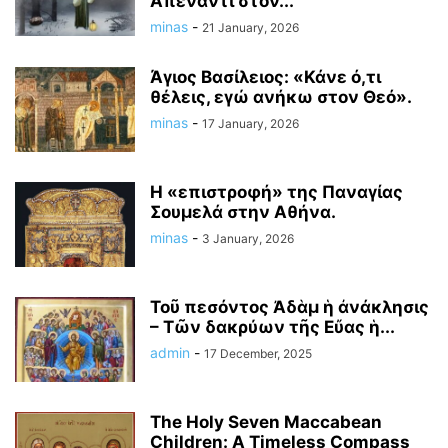
Απέναντι στον...
minas
-
21 January, 2026
Άγιος Βασίλειος: «Κάνε ό,τι
θέλεις, εγώ ανήκω στον Θεό».
minas
-
17 January, 2026
Η «επιστροφή» της Παναγίας
Σουμελά στην Αθήνα.
minas
-
3 January, 2026
Τοῦ πεσόντος Ἀδὰμ ἡ ἀνάκλησις
– Τῶν δακρύων τῆς Εὔας ἡ...
admin
-
17 December, 2025
The Holy Seven Maccabean
Children: A Timeless Compass