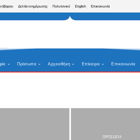
Αντίβαρου
Δελτία ενημέρωσης
Πολυτονικό
English
Επικοινωνία
φία
Πρόσωπα
Αρχειοθήκη
Επίκαιρα
Επικοινωνία
ΠΡΌΣΩΠΑ