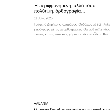
Ἡ περιφρονημένη, ἀλλά τόσο
πολύτιμη, ὀρθογραφία…
11 July, 2025
Γράφει ὁ Δημήτρης Καπρᾶνος. Οὐδόλως μέ ἐξέπληξε τό
χειρόγραφο μέ τίς ἀνορθογραφίες. Θά μοῦ πεῖτε τώρ
«καλά, κανείς ἀπό τούς γύρω του δέν τό εἶδε;». Καί..
ΑΛΒΑΝΊΑ