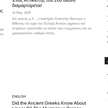
ν
Ένας Αττικιστής του 2ου αιώνα
διαμαρτύρεται!
ας
16 May, 2025
2ος αιώνας μ.Χ….ο αυστηρός Αττικιστής Φρύνιχος ο
Βιθύνιος στο έργο του Ἐκλογὴ Ἀττικῶν ῥημάτων καὶ
ὀνομάτων προσπαθεί να πείσει τους συγχρόνους του να
χρησιμοποιούν καθαρή αττική...
υπο
ENGLISH
Did the Ancient Greeks Know About