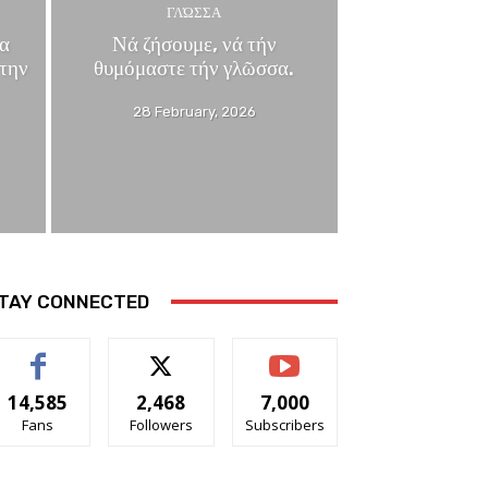
ΓΛΏΣΣΑ
α
Νά ζήσουμε, νά τήν
 την
θυμόμαστε τήν γλῶσσα.
28 February, 2026
TAY CONNECTED
14,585
2,468
7,000
Fans
Followers
Subscribers