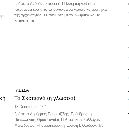
Γράφει ο Ανδρέας Σταλίδης. Η Ιλλυρική γλώσσα
παραμένει ένα από τα μεγαλύτερα γλωσσικά μυστήρια
e
της αρχαιότητας. Σε αντίθεση με τα ελληνικά και τα
age
λατινικά, τα...
ΓΛΏΣΣΑ
κή
Τα Σκοπιανά (η γλώσσα)
13 December, 2024
Γράφει ο Δημήτριος Γιουματζίδης. Πρόεδρος της
Πανελλήνιας Ομοσπονδίας Πολιτιστικών Συλλόγων
Μακεδόνων. «Παμμακεδονική Ένωση Ελλάδος». ΤΑ