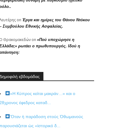
περιφερειακή δύναμη με παγκόσμιο ηγετικό
ρόλο..
Λευτέρης
on
Έργα και ημέρες του Θάνου Ντόκου
– Συμβούλου Εθνικής Ασφαλείας.
Ο Θρακομακεδών
on
«Πού υποχώρησε η
Ελλάδα;» ρωτάει ο πρωθυπουργός. Ιδού η
απάντηση:
Δημοφιλή εβδομάδας
«Η Κύπρος κείται μακράν…» και ο
28χρονος έφεδρος καταδ...
Ὅταν ἡ παράδοση στούς Ὀθωμανούς
παρουσιάζεται ὡς «ἱστορικό δ...