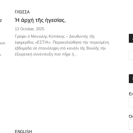
ΓΛΏΣΣΑ
υ
Ἡ ἀρχή τῆς ἡγεσίας.
13 October, 2025
Γράφει ὁ Μανώλης Κοττάκης – Διευθυντής τῆς
ἐφημερίδος «ΕΣΤΙΑ». Παρακολούθησα τήν περασμένη
μων.
ἑβδομάδα σέ ἐπανάληψη στό κανάλι τῆς Βουλῆς τήν
ἐξαιρετική συνέντευξη πού πῆρε ἡ...
ν
Em
Ό
ENGLISH