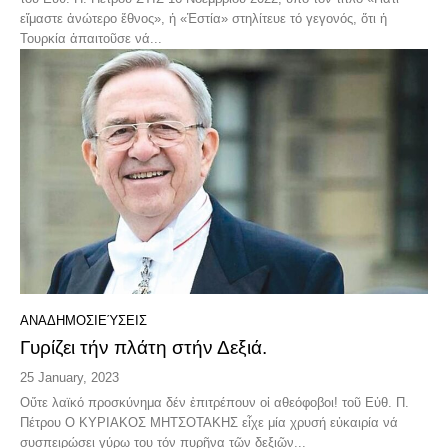
εἴμαστε ἀνώτερο ἔθνος», ἡ «Ἑστία» στηλίτευε τό γεγονός, ὅτι ἡ
Τουρκία ἀπαιτοῦσε νά...
ΑΝΑΔΗΜΟΣΙΕΎΣΕΙΣ
Γυρίζει τήν πλάτη στήν Δεξιά.
25 January, 2023
Οὔτε λαϊκό προσκύνημα δέν ἐπιτρέπουν οἱ αθεόφοβοι! τοῦ Εὐθ. Π.
Πέτρου Ο ΚΥΡΙΑΚΟΣ ΜΗΤΣΟΤΑΚΗΣ εἶχε μία χρυσή εὐκαιρία νά
συσπειρώσει γύρω του τόν πυρῆνα τῶν δεξιῶν...