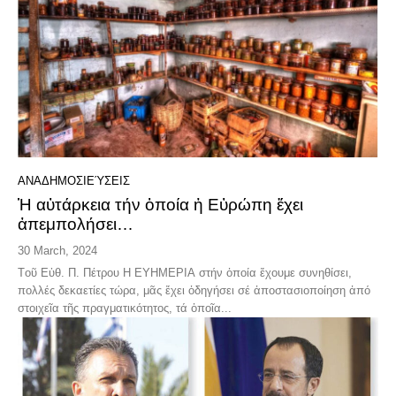
ΑΝΑΔΗΜΟΣΙΕΎΣΕΙΣ
Ἡ αὐτάρκεια τήν ὁποία ἡ Εὐρώπη ἔχει
ἀπεμπολήσει…
30 March, 2024
Tοῦ Εὑθ. Π. Πέτρου Η ΕΥΗΜΕΡΙΑ στήν ὁποία ἔχουμε συνηθίσει,
πολλές δεκαετίες τώρα, μᾶς ἔχει ὁδηγήσει σέ ἀποστασιοποίηση ἀπό
στοιχεῖα τῆς πραγματικότητος, τά ὁποῖα...