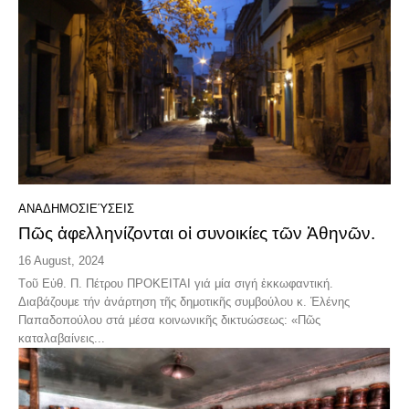
ΑΝΑΔΗΜΟΣΙΕΎΣΕΙΣ
Πῶς ἀφελληνίζονται οἱ συνοικίες τῶν Ἀθηνῶν.
16 August, 2024
Tοῦ Εὐθ. Π. Πέτρου ΠΡΟΚΕΙΤΑΙ γιά μία σιγή ἐκκωφαντική.
Διαβάζουμε τήν ἀνάρτηση τῆς δημοτικῆς συμβούλου κ. Ἑλένης
Παπαδοπούλου στά μέσα κοινωνικῆς δικτυώσεως: «Πῶς
καταλαβαίνεις...