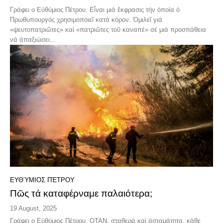
Γράφει ο Εὑθύμιος Πέτρου. Εἷναι μιά ἔκφρασις τήν ὁποία ὁ
Πρωθυπουργός χρησιμοποιεῖ κατά κόρον. Ὁμιλεῖ γιά
«ψευτοπατριῶτες» καί «πατριῶτες τοῦ καναπέ» σέ μιά προσπάθεια
νά ἀπαξιώσει...
ΕΥΘΎΜΙΟΣ ΠΈΤΡΟΥ
Πῶς τά καταφέρναμε παλαιότερα;
19 August, 2025
Γράφει ο Εὑθύμιος Πέτρου. ΟΤΑΝ, σταθερά καί ἀσταμάτητα, κάθε