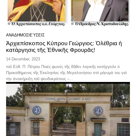
ΑΝΑΔΗΜΟΣΙΕΎΣΕΙΣ
Ἀρχιεπίσκοπος Κύπρου Γεώργιος: Ὀλέθρια ἡ
κατάργησις τῆς Ἐθνικῆς Φρουρᾶς!
14 December, 2023
τοῦ Εὐθ. Π. Πέτρου Ποιές φωνές τῆς δῆθεν λογικῆς κατήγγειλε ὁ
Προκαθήμενος τῆς Ἐκκλησίας τῆς Μεγαλονήσου στό μήνυμά του γιά
τήν ἀνακήρυξη τοῦ ψευδοκράτους –...