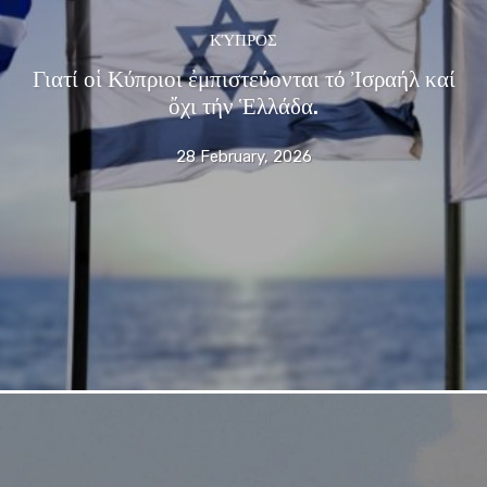
ΚΎΠΡΟΣ
Γιατί οἱ Κύπριοι ἐμπιστεύονται τό Ἰσραήλ καί
ὄχι τήν Ἑλλάδα.
28 February, 2026