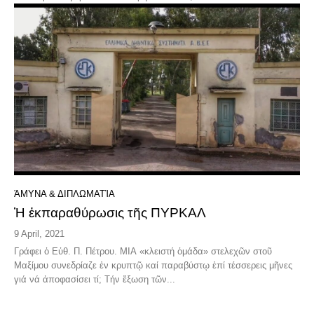
ΆΜΥΝΑ & ΔΙΠΛΩΜΑΤΊΑ
Ἡ ἐκπαραθύρωσις τῆς ΠΥΡΚΑΛ
9 April, 2021
Γράφει ὁ Εὐθ. Π. Πέτρου. ΜΙΑ «κλειστή ὁμάδα» στελεχῶν στοῦ
Μαξίμου συνεδρίαζε ἐν κρυπτῷ καί παραβύστῳ ἐπί τέσσερεις μῆνες
γιά νά ἀποφασίσει τί; Τήν ἔξωση τῶν...