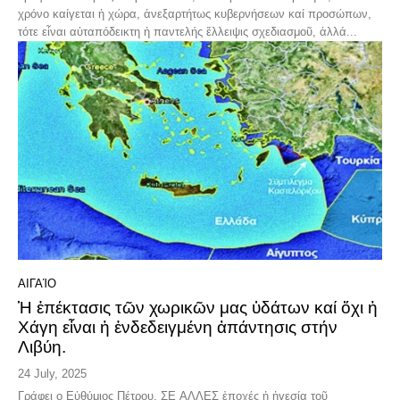
χρόνο καίγεται ἡ χώρα, ἀνεξαρτήτως κυβερνήσεων καί προσώπων,
τότε εἶναι αὐταπόδεικτη ἡ παντελής ἔλλειψις σχεδιασμοῦ, ἀλλά...
ΑΙΓΑΊΟ
Ἡ ἐπέκτασις τῶν χωρικῶν μας ὑδάτων καί ὄχι ἡ
Χάγη εἶναι ἡ ἐνδεδειγμένη ἀπάντησις στήν
Λιβύη.
24 July, 2025
Γράφει ο Εὑθύμιος Πέτρου. ΣΕ ΑΛΛΕΣ ἐποχές ἡ ἡγεσία τοῦ