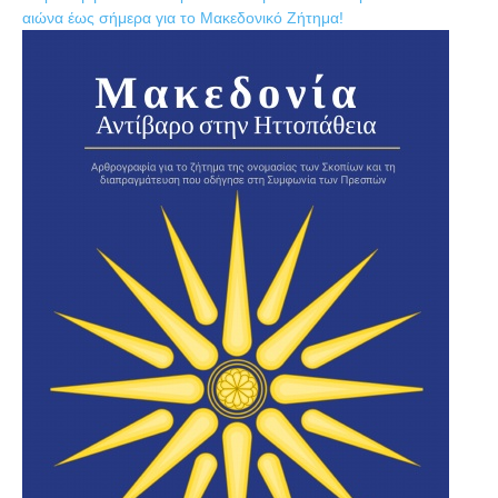
αιώνα έως σήμερα για το Μακεδονικό Ζήτημα!