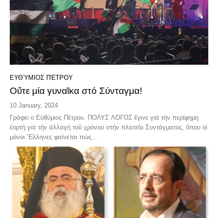
ΕΥΘΎΜΙΟΣ ΠΈΤΡΟΥ
Οὔτε μία γυναῖκα στό Σύνταγμα!
10 January, 2024
Γράφει ο Εὑθύμιος Πέτρου. ΠΟΛΥΣ ΛΟΓΟΣ ἔγινε γιά τήν περίφημη
ἑορτή γιά τήν ἀλλαγή τοῦ χρόνου στήν πλατεῖα Συντάγματος, ὅπου οἱ
μόνοι Ἕλληνες φαίνεται πώς...