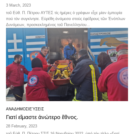
3 March, 2023
τοῦ Εὐθ. Π. Πέτρου ΑΥΤΕΣ τίς ἡμέρες ὁ γράφων εἶχε μίαν ἐμπειρία
πού τόν συγκίνησε. Εὑρέθη ἀνάμεσα στούς ἐφέδρους τῶν Ἐνόπλων
Δυνάμεων, προσκεκλημένος τοῦ Πανελληνίου...
ΑΝΑΔΗΜΟΣΙΕΎΣΕΙΣ
Γιατί εἴμαστε ἀνώτερο ἔθνος.
28 February, 2023
τοῦ Εὐθ. Π. Πέτρου ΣΤΙΣ 16 Νοεμβρίου 2022, ὑπό τόν τίτλο «Γιατί