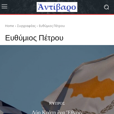
Home
Συγγραφέας
Ευθύμιος Πέτρου
Ευθύμιος Πέτρου
ΚΎΠΡΟΣ
Δύο Κράτη ἕνα Ἔθνος.