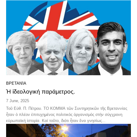
ΒΡΕΤΑΝΊΑ
Ἡ ἰδεολογική παράμετρος.
7 June, 2025
Τοῦ Εὐθ. Π. Πέτρου. ΤΟ ΚΟΜΜΑ τῶν Συντηρητικῶν τῆς Βρεταννίας
ἦταν ὁ πλέον ἐπιτυχημένος πολιτικός ὀργανισμός στήν σύγχρονη
εὐρωπαϊκή ἱστορία. Καί τοῦτο, διότι ἦταν ἕνα γνησίως...