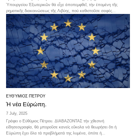
Ὑπουργείου Ἐξωτερικῶν θά εἶχε ἀποπεμφθεῖ, τήν ἑπομένη τῆς
ρηματικῆς διακοινώσεως τῆς Λιβύης, πού καθιστοῦσε σαφές...
ΕΥΘΎΜΙΟΣ ΠΈΤΡΟΥ
Ἡ νέα Εὐρώπη.
7 July, 2025
Γράφει ο Εὑθύμιος Πέτρου. ΔΙΑΒΑΖΟΝΤΑΣ τήν χθεσινή
εἰδησεογραφία, θά μποροῦσε κανείς εὔκολα νά θεωρήσει ὅτι ἡ
Εὐρώπη ἔχει ὅλα τά προβλήματά της λυμένα, ὁπότε ἡ...