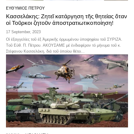
ΕΥΘΎΜΙΟΣ ΠΈΤΡΟΥ
Κασσελάκης: Ζητεῖ κατάργηση τῆς θητείας ὅταν
οἱ Τοῦρκοι ζητοῦν ἀποστρατιωτικοποίηση!
17 September, 2023
Οἱ ἐξαγγελίες τοῦ ἐξ Ἀμερικῆς ὁρμωμένου ὑποψηφίου τοῦ ΣΥΡΙΖΑ.
Tοῦ Εὐθ. Π. Πέτρου. ΑΚΟΥΣΑΜΕ μέ ἐνδιαφέρον τό μήνυμα τοῦ κ.
Στέφανου Κασσελάκη, διά τοῦ ὁποίου θέτει...