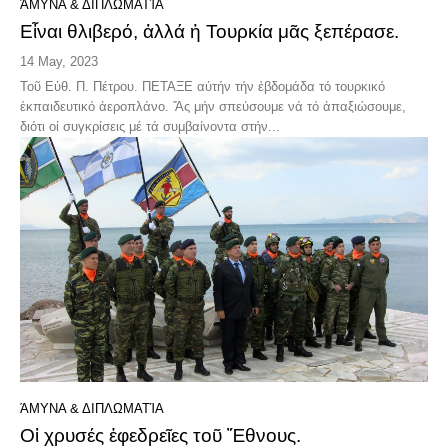
ΆΜΥΝΑ & ΔΙΠΛΩΜΑΤΊΑ
Εἶναι θλιβερό, ἀλλά ἡ Τουρκία μᾶς ξεπέρασε.
14 May, 2023
Τοῦ Εὐθ. Π. Πέτρου. ΠΕΤΑΞΕ αὐτήν τήν ἑβδομάδα τό τουρκικό
ἐκπαιδευτικό ἀεροπλάνο. Ἄς μήν σπεύσουμε νά τό ἀπαξιώσουμε,
διότι οἱ συγκρίσεις μέ τά συμβαίνοντα στήν...
ΆΜΥΝΑ & ΔΙΠΛΩΜΑΤΊΑ
Οἱ χρυσές ἐφεδρεῖες τοῦ Ἔθνους.