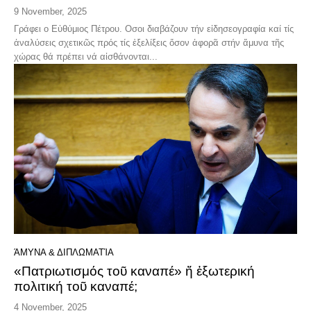
9 November, 2025
Γράφει ο Εὑθύμιος Πέτρου. Οσοι διαβάζουν τήν εἰδησεογραφία καί τίς
ἀναλύσεις σχετικῶς πρός τίς ἐξελίξεις ὅσον ἀφορᾶ στήν ἄμυνα τῆς
χώρας θά πρέπει νά αἰσθάνονται...
ΆΜΥΝΑ & ΔΙΠΛΩΜΑΤΊΑ
«Πατριωτισμός τοῦ καναπέ» ἤ ἐξωτερική
πολιτική τοῦ καναπέ;
4 November, 2025