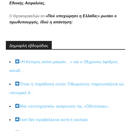
Εθνικής Ασφαλείας.
Ο Θρακομακεδών
on
«Πού υποχώρησε η Ελλάδα;» ρωτάει ο
πρωθυπουργός. Ιδού η απάντηση:
Δημοφιλή εβδομάδας
«Η Κύπρος κείται μακράν…» και ο 28χρονος έφεδρος
καταδ...
Ὅταν ἡ παράδοση στούς Ὀθωμανούς παρουσιάζεται ὡς
«ἱστορικό δ...
Μια «συντηρητική» ανάγνωση της «Οδύσσειας»
Γιατί δέν προβάλλεται αὐτή ἡ νεολαία;