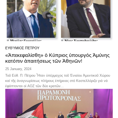
ΕΥΘΎΜΙΟΣ ΠΈΤΡΟΥ
«Ἀπεκεφαλίσθη» ὁ Κύπριος ὑπουργός Ἀμύνης
κατόπιν ἀπαιτήσεως τῶν Ἀθηνῶν!
25 January, 2024
Τοῦ Εὐθ. Π. Πέτρου Ἦταν ὑπέρμαχος τοῦ Ἑνιαίου Ἀμυντικοῦ Χώρου
καί τῆς ἀναγνωρίσεως πλήρους ἐπήρειας στό Καστελλόριζο γιά νά
ἐφάπτονται οἱ ΑΟΖ τῶν δύο κρατῶν...