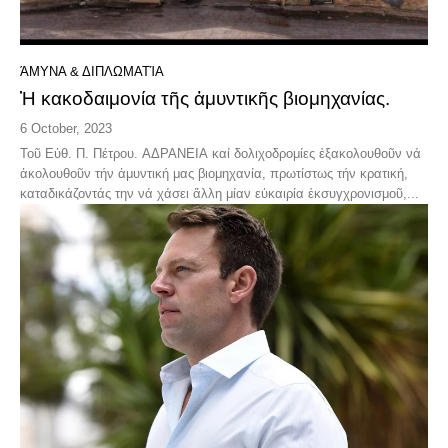
ΆΜΥΝΑ & ΔΙΠΛΩΜΑΤΊΑ
Ἡ κακοδαιμονία τῆς ἀμυντικῆς βιομηχανίας.
6 October, 2023
Τοῦ Εὐθ. Π. Πέτρου. ΑΔΡΑΝΕΙΑ καί δολιχοδρομίες ἐξακολουθοῦν νά
ἀκολουθοῦν τήν ἀμυντική μας βιομηχανία, πρωτίστως τήν κρατική,
καταδικάζοντάς την νά χάσει ἄλλη μίαν εὐκαιρία ἐκσυγχρονισμοῦ,...