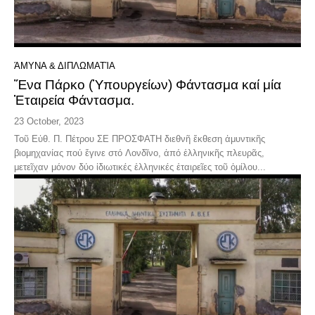
ΆΜΥΝΑ & ΔΙΠΛΩΜΑΤΊΑ
Ἕνα Πάρκο (Ὑπουργείων) Φάντασμα καί μία
Ἑταιρεία Φάντασμα.
23 October, 2023
Τοῦ Εὐθ. Π. Πέτρου ΣΕ ΠΡΟΣΦΑΤΗ διεθνῆ ἔκθεση ἀμυντικῆς
βιομηχανίας πού ἔγινε στό Λονδῖνο, ἀπό ἑλληνικῆς πλευρᾶς,
μετεῖχαν μόνον δύο ἰδιωτικές ἑλληνικές ἑταιρεῖες τοῦ ὁμίλου...