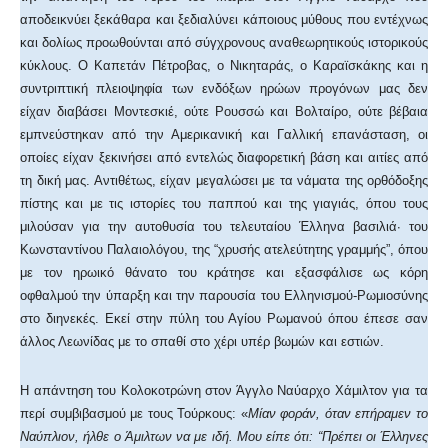
αποδεικνύει ξεκάθαρα και ξεδιαλύνει κάποιους μύθους που εντέχνως
και δολίως προωθούνται από σύγχρονους αναθεωρητικούς ιστορικούς
κύκλους. Ο Καπετάν Πέτροβας, ο Νικηταράς, ο Καραϊσκάκης και η
συντριπτική πλειοψηφία των ενδόξων ηρώων προγόνων μας δεν
είχαν διαβάσει Μοντεσκιέ, ούτε Ρουσσώ και Βολταίρο, ούτε βέβαια
εμπνεύστηκαν από την Αμερικανική και Γαλλική επανάσταση, οι
οποίες είχαν ξεκινήσει από εντελώς διαφορετική βάση και αιτίες από
τη δική μας. Αντιθέτως, είχαν μεγαλώσει με τα νάματα της ορθόδοξης
πίστης και με τις ιστορίες του παππού και της γιαγιάς, όπου τους
μιλούσαν για την αυτοθυσία του τελευταίου Έλληνα βασιλιά· του
Κωνσταντίνου Παλαιολόγου, της “χρυσής ατελεύτητης γραμμής”, όπου
με τον ηρωικό θάνατο του κράτησε και εξασφάλισε ως κόρη
οφθαλμού την ύπαρξη και την παρουσία του Ελληνισμού-Ρωμιοσύνης
στο διηνεκές. Εκεί στην πύλη του Αγίου Ρωμανού όπου έπεσε σαν
άλλος Λεωνίδας με το σπαθί στο χέρι υπέρ βωμών και εστιών.
Η απάντηση του Κολοκοτρώνη στον Άγγλο Ναύαρχο Χάμιλτον για τα
περί συμβιβασμού με τους Τούρκους: «
Μίαν φοράν, όταν επήραμεν το
Ναύπλιον, ήλθε ο Άμιλτων να με ιδή. Μου είπε ότι: “Πρέπει οι Έλληνες