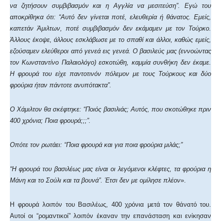
να ζητήσουν συμβιβασμόν και η Αγγλία να μεσιτεύση”. Εγώ του
αποκρίθηκα ότι: “Αυτό δεν γίνεται ποτέ, ελευθερία ή θάνατος. Εμείς,
καπετάν Άμιλτων, ποτέ συμβιβασμόν δεν εκάμαμεν με τον Τούρκο.
Άλλους έκοψε, άλλους εσκλάβωσε με το σπαθί και άλλοι, καθώς εμείς,
εζούσαμεν ελεύθεροι από γενεά εις γενεά. Ο βασιλεύς μας (εννοώντας
τον Κωνσταντίνο Παλαιολόγο) εσκοτώθη, καμμία συνθήκη δεν έκαμε.
Η φρουρά του είχε παντοτινόν πόλεμον με τους Τούρκους και δύο
φρούρια ήταν πάντοτε ανυπότακτα”.
Ο Χάμιλτον θα σκέφτηκε: “Ποιός βασιλιάς; Αυτός, που σκοτώθηκε πριν
400 χρόνια; Ποια φρουρά;;;”.
Οπότε τον ρωτάει: “Ποια φρουρά και για ποια φρούρια μιλάς;”
“Η φρουρά του βασιλέως μας είναι οι λεγόμενοι κλέφτες, τα φρούρια η
Μάνη και το Σούλι και τα βουνά”. Έτσι δεν με ομίλησε πλέον
».
Η φρουρά λοιπόν του Βασιλέως, 400 χρόνια μετά τον θάνατό του.
Αυτοί οι “ρομαντικοί” λοιπόν έκαναν την επανάσταση και ενίκησαν