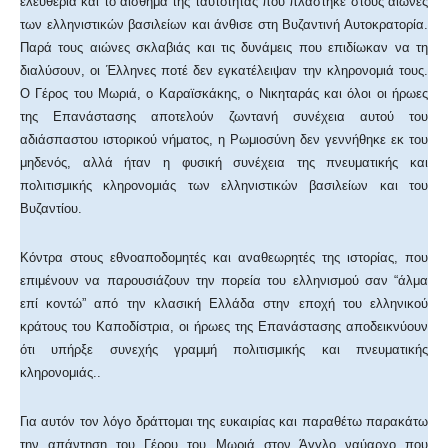
ελευθερία και το αίσθημα της ταυτότητας που πλάστηκε στους αιώνες
των ελληνιστικών βασιλείων και άνθισε στη Βυζαντινή Αυτοκρατορία.
Παρά τους αιώνες σκλαβιάς και τις δυνάμεις που επιδίωκαν να τη
διαλύσουν, οι Έλληνες ποτέ δεν εγκατέλειψαν την κληρονομιά τους.
Ο Γέρος του Μωριά, ο Καραϊσκάκης, ο Νικηταράς και όλοι οι ήρωες
της Επανάστασης αποτελούν ζωντανή συνέχεια αυτού του
αδιάσπαστου ιστορικού νήματος, η Ρωμιοσύνη δεν γεννήθηκε εκ του
μηδενός, αλλά ήταν η φυσική συνέχεια της πνευματικής και
πολιτισμικής κληρονομιάς των ελληνιστικών βασιλείων και του
Βυζαντίου.
Κόντρα στους εθνοαποδομητές και αναθεωρητές της ιστορίας, που
επιμένουν να παρουσιάζουν την πορεία του ελληνισμού σαν “άλμα
επί κοντώ” από την κλασική Ελλάδα στην εποχή του ελληνικού
κράτους του Καποδίστρια, οι ήρωες της Επανάστασης αποδεικνύουν
ότι υπήρξε συνεχής γραμμή πολιτισμικής και πνευματικής
κληρονομιάς..
Για αυτόν τον λόγο δράττομαι της ευκαιρίας και παραθέτω παρακάτω
την απάντηση του Γέρου του Μωριά στον Άγγλο ναύαρχο που