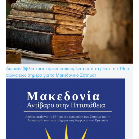
Δωρεάν βιβλία και ιστορικά ντοκουμέντα από τα μέσα του 19ου
αιώνα έως σήμερα για το Μακεδονικό Ζήτημα!