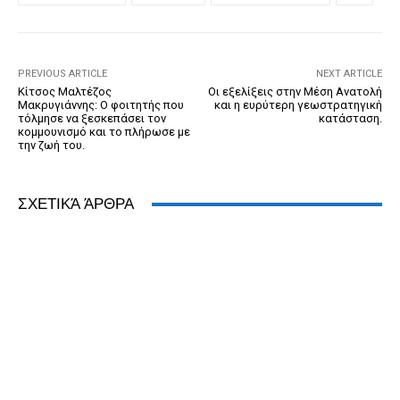
o
g
n
ss
p
n
o
er
dl
p
k
y
PREVIOUS ARTICLE
NEXT ARTICLE
Κίτσος Μαλτέζος
Οι εξελίξεις στην Μέση Ανατολή
Μακρυγιάννης: Ο φοιτητής που
και η ευρύτερη γεωστρατηγική
τόλμησε να ξεσκεπάσει τον
κατάσταση.
κομμουνισμό και το πλήρωσε με
την ζωή του.
ΣΧΕΤΙΚΆ ΆΡΘΡΑ