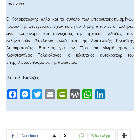
τον εχθρό.
Ο Κολοκοτρώνης αλλά και το σύνολο των μπαρουτοκαπνισμένων
ηρώων της Εθνεγερσίας είχαν κοινή αντίληψη: άπαντες οι Έλληνες
είναι κληρονόμοι και συνεχιστές της αρχαίας Ελλάδας, των
ελληνιστικών βασιλείων αλλά και της Ανατολικής Ρωμαϊκής
Αυτοκρατορίας. Βασιλιάς για τον Γέρο του Μωριά ήταν ο
Κωνσταντίνος Παλαιολόγος, ο τελευταίος αυτοκράτωρ του
υπερχιλιετούς θαύματος της Ρωμανίας.
✍ Στυλ. Καβάζης
F
M
T
E
Pr
W
W
Li
a
e
wi
m
in
or
h
n
c
ss
tt
ail
tF
d
at
k
e
e
er
ri
Pr
s
e
b
n
e
e
A
dI
Facebook
X
WhatsApp