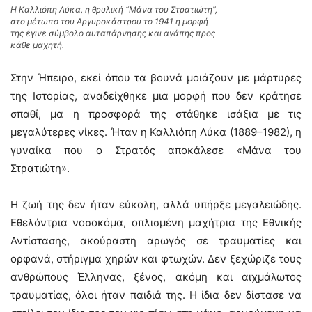
Η Καλλιόπη Λύκα, η θρυλική “Μάνα του Στρατιώτη”,
στο μέτωπο του Αργυροκάστρου το 1941 η μορφή
της έγινε σύμβολο αυταπάρνησης και αγάπης προς
κάθε μαχητή.
Στην Ήπειρο, εκεί όπου τα βουνά μοιάζουν με μάρτυρες
της Ιστορίας, αναδείχθηκε μια μορφή που δεν κράτησε
σπαθί, μα η προσφορά της στάθηκε ισάξια με τις
μεγαλύτερες νίκες. Ήταν η Καλλιόπη Λύκα (1889–1982), η
γυναίκα που ο Στρατός αποκάλεσε «Μάνα του
Στρατιώτη».
Η ζωή της δεν ήταν εύκολη, αλλά υπήρξε μεγαλειώδης.
Εθελόντρια νοσοκόμα, οπλισμένη μαχήτρια της Εθνικής
Αντίστασης, ακούραστη αρωγός σε τραυματίες και
ορφανά, στήριγμα χηρών και φτωχών. Δεν ξεχώριζε τους
ανθρώπους Έλληνας, ξένος, ακόμη και αιχμάλωτος
τραυματίας, όλοι ήταν παιδιά της. Η ίδια δεν δίστασε να