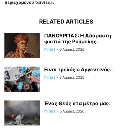
περιεχομένου ταινίες».
RELATED ARTICLES
ΠΑΝΟΥΡΓΙΑΣ: Η Αδάμαστη
φωτιά της Ρούμελης.
minas
-
6 August, 2026
Είναι τρελός ο Αργεντινός…
minas
-
6 August, 2026
Ένας Θεός στα μέτρα μας.
minas
-
6 August, 2026