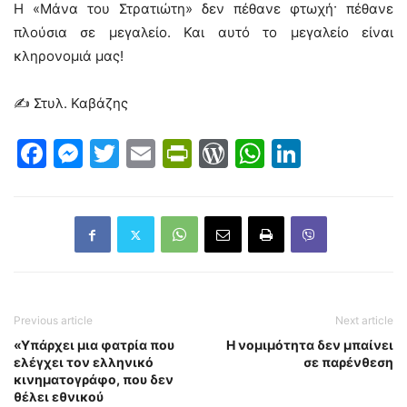
Η «Μάνα του Στρατιώτη» δεν πέθανε φτωχή· πέθανε
πλούσια σε μεγαλείο. Και αυτό το μεγαλείο είναι
κληρονομιά μας!
✍ Στυλ. Καβάζης
Facebook
Messenger
Twitter
Email
PrintFriendly
WordPress
WhatsAp
LinkedI
Previous article
Next article
«Υπάρχει μια φατρία που
Η νομιμότητα δεν μπαίνει
ελέγχει τον ελληνικό
σε παρένθεση
κινηματογράφο, που δεν
θέλει εθνικού