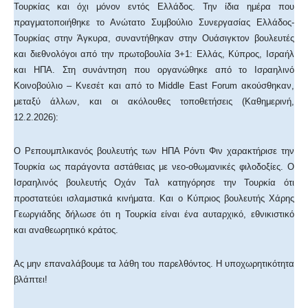
Τουρκίας και όχι μόνον εντός Ελλάδος. Την ίδια ημέρα που
πραγματοποιήθηκε το Ανώτατο Συμβούλιο Συνεργασίας Ελλάδος-
Τουρκίας στην Άγκυρα, συναντήθηκαν στην Ουάσιγκτον βουλευτές
και διεθνολόγοι από την πρωτοβουλία 3+1: Ελλάς, Κύπρος, Ισραήλ
και ΗΠΑ. Στη συνάντηση που οργανώθηκε από το Ισραηλινό
Κοινοβούλιο – Κνεσέτ και από το Middle East Forum ακούσθηκαν,
μεταξύ άλλων, και οι ακόλουθες τοποθετήσεις (Καθημερινή,
12.2.2026):
Ο Ρεπουμπλικανός βουλευτής των ΗΠΑ Ρόντι Φιν χαρακτήρισε την
Τουρκία ως παράγοντα αστάθειας με νεο-οθωμανικές φιλοδοξίες. Ο
Ισραηλινός βουλευτής Οχάν Ταλ κατηγόρησε την Τουρκία ότι
προστατεύει ισλαμιστικά κινήματα. Και ο Κύπριος βουλευτής Χάρης
Γεωργιάδης δήλωσε ότι η Τουρκία είναι ένα αυταρχικό, εθνικιστικό
και αναθεωρητικό κράτος.
Ας μην επαναλάβουμε τα λάθη του παρελθόντος. Η υποχωρητικότητα
βλάπτει!