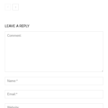
LEAVE A REPLY
Comment:
Na
Ema
Web