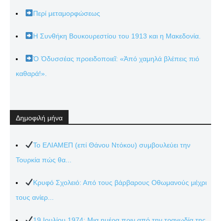
Περί μεταμορφώσεως
Η Συνθήκη Βουκουρεστίου του 1913 και η Μακεδονία.
Ὁ Ὀδυσσέας προειδοποιεῖ: «Ἀπό χαμηλά βλέπεις πιό
καθαρά!».
Δημοφιλή μήνα
Το ΕΛΙΑΜΕΠ (επί Θάνου Ντόκου) συμβουλεύει την
Τουρκία πώς θα...
Κρυφό Σχολειό: Από τους βάρβαρους Οθωμανούς μέχρι
τους ανίερ...
19 Ιουλίου 1974: Μια ημέρα πριν από την τραγωδία της