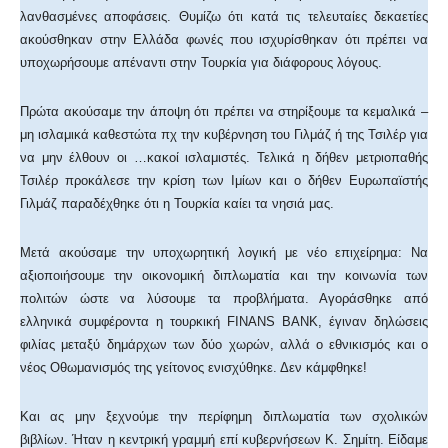
λανθασμένες αποφάσεις. Θυμίζω ότι κατά τις τελευταίες δεκαετίες
ακούσθηκαν στην Ελλάδα φωνές που ισχυρίσθηκαν ότι πρέπει να
υποχωρήσουμε απέναντι στην Τουρκία για διάφορους λόγους.
Πρώτα ακούσαμε την άποψη ότι πρέπει να στηρίξουμε τα κεμαλικά –
μη ισλαμικά καθεστώτα πχ την κυβέρνηση του Γιλμάζ ή της Τσιλέρ για
να μην έλθουν οι …κακοί ισλαμιστές. Τελικά η δήθεν μετριοπαθής
Τσιλέρ προκάλεσε την κρίση των Ιμίων και ο δήθεν Ευρωπαϊστής
Γιλμάζ παραδέχθηκε ότι η Τουρκία καίει τα νησιά μας.
Μετά ακούσαμε την υποχωρητική λογική με νέο επιχείρημα: Να
αξιοποιήσουμε την οικονομική διπλωματία και την κοινωνία των
πολιτών ώστε να λύσουμε τα προβλήματα. Αγοράσθηκε από
ελληνικά συμφέροντα η τουρκική FINANS BANK, έγιναν δηλώσεις
φιλίας μεταξύ δημάρχων των δύο χωρών, αλλά ο εθνικισμός και ο
νέος Οθωμανισμός της γείτονος ενισχύθηκε. Δεν κάμφθηκε!
Και ας μην ξεχνούμε την περίφημη διπλωματία των σχολικών
βιβλίων. Ήταν η κεντρική γραμμή επί κυβερνήσεων Κ. Σημίτη. Είδαμε