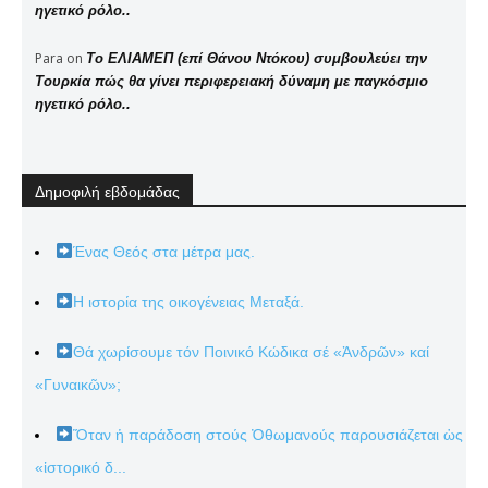
ηγετικό ρόλο..
Para
on
Το ΕΛΙΑΜΕΠ (επί Θάνου Ντόκου) συμβουλεύει την
Τουρκία πώς θα γίνει περιφερειακή δύναμη με παγκόσμιο
ηγετικό ρόλο..
Δημοφιλή εβδομάδας
Ένας Θεός στα μέτρα μας.
Η ιστορία της οικογένειας Μεταξά.
Θά χωρίσουμε τόν Ποινικό Κώδικα σέ «Ἀνδρῶν» καί
«Γυναικῶν»;
Ὅταν ἡ παράδοση στούς Ὀθωμανούς παρουσιάζεται ὡς
«ἱστορικό δ...