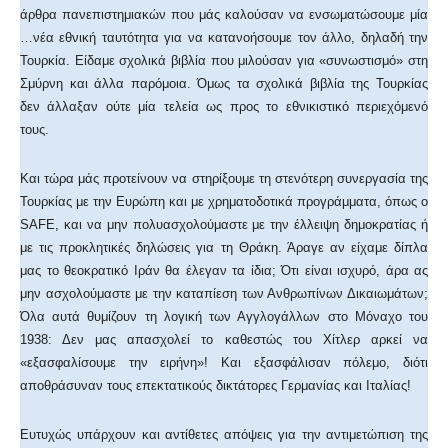
άρθρα πανεπιστημιακών που μάς καλούσαν να ενσωματώσουμε μία
…νέα εθνική ταυτότητα για να κατανοήσουμε τον άλλο, δηλαδή την
Τουρκία. Είδαμε σχολικά βιβλία που μιλούσαν για «συνωστισμό» στη
Σμύρνη και άλλα παρόμοια. Όμως τα σχολικά βιβλία της Τουρκίας
δεν άλλαξαν ούτε μία τελεία ως προς το εθνικιστικό περιεχόμενό
τους.
Και τώρα μάς προτείνουν να στηρίξουμε τη στενότερη συνεργασία της
Τουρκίας με την Ευρώπη και με χρηματοδοτικά προγράμματα, όπως ο
SAFΕ, και να μην πολυασχολούμαστε με την έλλειψη δημοκρατίας ή
με τις προκλητικές δηλώσεις για τη Θράκη. Άραγε αν είχαμε δίπλα
μας το θεοκρατικό Ιράν θα έλεγαν τα ίδια; Ότι είναι ισχυρό, άρα ας
μην ασχολούμαστε με την καταπίεση των Ανθρωπίνων Δικαιωμάτων;
Όλα αυτά θυμίζουν τη λογική των Αγγλογάλλων στο Μόναχο του
1938: Δεν μας απασχολεί το καθεστώς του Χίτλερ αρκεί να
«εξασφαλίσουμε την ειρήνη»! Και εξασφάλισαν πόλεμο, διότι
αποθράσυναν τους επεκτατικούς δικτάτορες Γερμανίας και Ιταλίας!
Ευτυχώς υπάρχουν και αντίθετες απόψεις για την αντιμετώπιση της