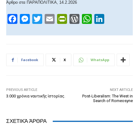
Άρθρο στα ΠΑΡΑΠΟΛΙΤΙΚΑ, 14.2.2026
F
M
T
E
Pr
W
W
Li
a
e
wi
m
in
or
h
n
c
ss
tt
ail
tF
d
at
k
e
e
er
ri
Pr
s
e
b
n
e
e
A
dI
Facebook
X
WhatsApp
o
g
n
ss
p
n
o
er
dl
p
k
y
PREVIOUS ARTICLE
NEXT ARTICLE
3.000 χρόνια ναυτικῆς ἱστορίας.
Post-Liberalism: The West in
Search of Romeosyne
ΣΧΕΤΙΚΆ ΆΡΘΡΑ