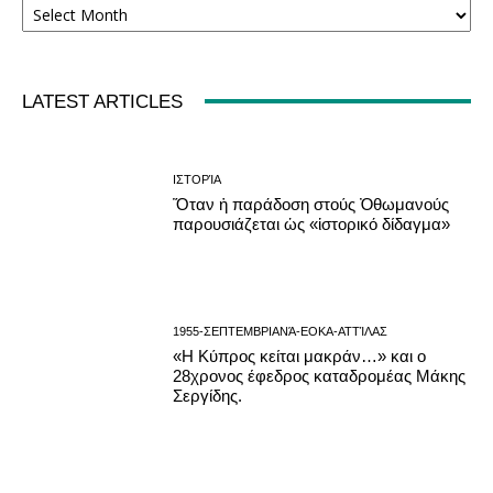
LATEST ARTICLES
ΙΣΤΟΡΊΑ
Ὅταν ἡ παράδοση στούς Ὀθωμανούς
παρουσιάζεται ὡς «ἱστορικό δίδαγμα»
1955-ΣΕΠΤΕΜΒΡΙΑΝΆ-ΕΟΚΑ-ΑΤΤΊΛΑΣ
«Η Κύπρος κείται μακράν…» και ο
28χρονος έφεδρος καταδρομέας Μάκης
Σεργίδης.