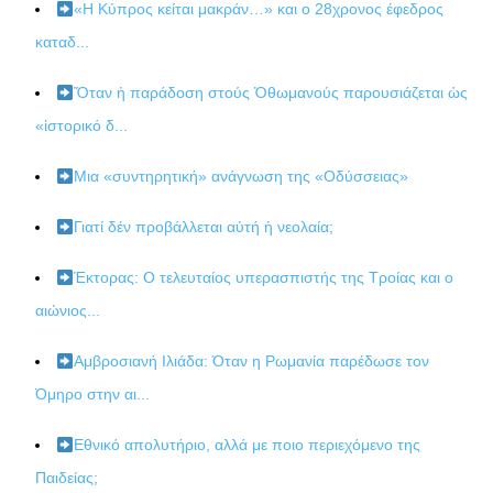
«Η Κύπρος κείται μακράν…» και ο 28χρονος έφεδρος
καταδ...
Ὅταν ἡ παράδοση στούς Ὀθωμανούς παρουσιάζεται ὡς
«ἱστορικό δ...
Μια «συντηρητική» ανάγνωση της «Οδύσσειας»
Γιατί δέν προβάλλεται αὐτή ἡ νεολαία;
Έκτορας: Ο τελευταίος υπερασπιστής της Τροίας και ο
αιώνιος...
Αμβροσιανή Ιλιάδα: Όταν η Ρωμανία παρέδωσε τον
Όμηρο στην αι...
Εθνικό απολυτήριο, αλλά με ποιο περιεχόμενο της
Παιδείας;