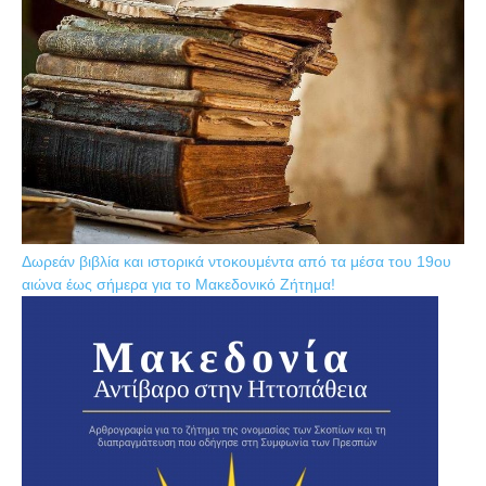
Δωρεάν βιβλία και ιστορικά ντοκουμέντα από τα μέσα του 19ου
αιώνα έως σήμερα για το Μακεδονικό Ζήτημα!