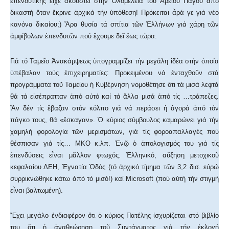
ἐπενδυτικῆς εἶχε ἀκουστεῖ στήν Ὁλομέλεια τοῦ Ἀρείου Πάγου ἀπό
δικαστή ὅταν ἔκρινε ἀρχικά τήν ὑπόθεση! Πρόκειται ἆρά γε γιά νέο
κανόνα δικαίου;) Ἄρα θυσία τά σπίτια τῶν Ἑλλήνων γιά χάρη τῶν
ἀμφίβολων ἐπενδυτῶν πού ἔχουμε δεῖ ἕως τώρα.
Γιά τό Ταμεῖο Ἀνακάμψεως ὑπογραμμίζει τήν μεγάλη ἰδέα στήν ὁποία
ὑπέβαλαν τούς ἐπιχειρηματίες: Προκειμένου νά ἐνταχθοῦν στά
προγράμματα τοῦ Ταμείου ἡ Κυβέρνηση νομοθέτησε ὅτι τά μισά λεφτά
θά τά εἰσέπρατταν ἀπό αὐτό καί τά ἄλλα μισά ἀπό τίς …τράπεζες.
Ἄν δέν τίς ἔβαζαν στόν κόλπο γιά νά περάσει ἡ ἀγορά ἀπό τόν
πάγκο τους, θά «ἔσκαγαν». Ὁ κύριος σύμβουλος καμαρώνει γιά τήν
χαμηλή φορολογία τῶν μερισμάτων, γιά τίς φοροαπαλλαγές πού
θέσπισαν γιά τίς… ΜΚΟ κ.λπ. Ἐνῷ ὁ ἀπολογισμός του γιά τίς
ἐπενδύσεις εἶναι μᾶλλον φτωχός. Ἑλληνικό, αὔξηση μετοχικοῦ
κεφαλαίου ΔΕΗ, Ἐγνατία Ὁδός (τό ἀρχικό τίμημα τῶν 3,2 δισ. εὐρώ
συρρικνώθηκε κάτω ἀπό τό μισό!) καί Microsoft (πού αὐτή τήν στιγμή
εἶναι βαλτωμένη).
Ἔχει μεγάλο ἐνδιαφέρον ὅτι ὁ κύριος Πατέλης ἰσχυρίζεται στό βιβλίο
του ὅτι ἡ ἀναθεώρηση τοῦ Συντάγματος γιά τήν ἐκλογή