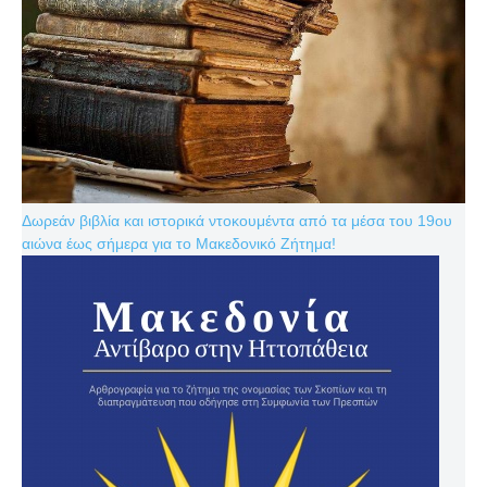
Δωρεάν βιβλία και ιστορικά ντοκουμέντα από τα μέσα του 19ου
αιώνα έως σήμερα για το Μακεδονικό Ζήτημα!