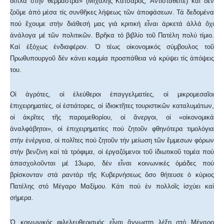
δίπλα στήν θερμάστρα» (Μιχάλης Κατσαρός, Ἀντισταθεῖτε) καί δέν
ζοῦμε ἀπό μέσα τίς συνθῆκες λήψεως τῶν ἀποφάσεων. Τά δεδομένα
πού ἔχουμε στήν διάθεσή μας γιά κριτική εἶναι ἀρκετά ἀλλά ὄχι
ἀνάλογα μέ τῶν πολιτικῶν. Βρῆκα τό βιβλίο τοῦ Πατέλη πολύ τίμιο.
Καί ἐξόχως ἐνδιαφέρον. Ὁ τέως οἰκονομικός σύμβουλος τοῦ
Πρωθυπουργοῦ δέν κάνει καμμία προσπάθεια νά κρύψει τίς ἀπόψεις
του.
Οἱ ἀγρότες, οἱ ἐλεύθεροι ἐπαγγελματίες, οἱ μικρομεσαῖοι
ἐπιχειρηματίες, οἱ ἑστιάτορες, οἱ ἰδιοκτῆτες τουριστικῶν καταλυμάτων,
οἱ ἀκρῖτες τῆς παραμεθορίου, οἱ ἄνεργοι, οἱ «οἰκονομικά
ἀναλφάβητοι», οἱ ἐπιχειρηματίες πού ζητοῦν φθηνότερα τιμολόγια
στήν ἐνέργεια, οἱ πολῖτες πού ζητοῦν τήν μείωση τῶν ἔμμεσων φόρων
στήν βενζίνη καί τά τρόφιμα, οἱ ἐργαζόμενοι τοῦ ἰδιωτικοῦ τομέα πού
ἀπασχολοῦνται μέ 13ωρο, δέν εἶναι κοινωνικές ὁμάδες πού
βρίσκονταν στά ραντάρ τῆς Κυβερνήσεως ὅσο θήτευσε ὁ κύριος
Πατέλης στό Μέγαρο Μαξίμου. Κάτι πού ἐν πολλοῖς ἰσχύει καί
σήμερα.
Ὁ κοινωνικός φιλελευθερισμός εἶναι ἄγνωστη λέξη στό Μέγαρο