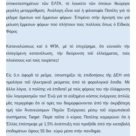
ὑποκαταστημάτων τῶν ΕΛΤΑ, τό λουκέτο τῶν ὁποίων θεώρησε
μεγάλη μεταρρύθμιση. Ἀνάλογη εἶναι καί ἡ φιλοσοφία Πατέλη γιά τό
μεῖγμα ἄμεσων καί ἔμμεσων φόρων. Ἐπιμένει στήν ἄρνησή του γιά
μείωση ἔμμεσων φόρων πού πλήττουν τούς πολλούς ὅπως ὁ Εἰδικός
Φόρος
Καταναλώσεως καί ὁ ΦΠΑ, μέ τό ἐπιχείρημα, ὅτι εὐνοοῦν τήν
εἰσαγόμενη κατανάλωση, τήν διεύρυνση τοῦ ἐλλείμματος, τούς
πλούσιους καί τούς τουρίστες!
Εἰς ὅ,τι ἀφορᾶ τό ρεῦμα, ὑποστηρίζει τίς ἐπιδοτήσεις τῆς ΔΕΗ στά
τιμολόγια τοῦ ἠλεκτρικοῦ ρεύματος ἀπό τά φορολογικά ἔσοδα. Μέ
ἄλλα λόγια, ὁ πολίτης νά ἐπιδοτεῖ μέ τούς φόρους του τήν ἐλάφρυνση
τῶν λογαριασμῶν του! Ἐνῷ γιά τό αὐξημένο κόστος ἐνέργειας ἁπλῶς
μᾶς περιγράφει ὅτι οἱ τιμές του διαμορφώνονται ἀπό τήν ἀκριβότερη
τιμή τῶν Ἀνανεώσιμων Πηγῶν Ἐνέργειας μέσῳ τοῦ εὐρωπαϊκοῦ
συστήματος Target. Παρά ταῦτα ὁ κύριος Πατέλης καμαρώνει ὅτι ἡ
Ἑλλάς ἐπέστρεψε μέ 1,5% ἀνάπτυξη πού προῆλθε ἀπό τήν καταβολή
ἐπιδομάτων ὕψους 55 δισ. εὐρώ μέσα στήν πανδημία.