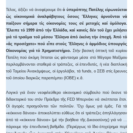
Τέλος, ἀξίζει νά ἀναφέρουμε ὅτι
ὁ ὑπερόπτης Πατέλης εἰρωνεύεται
ὡς οἰκονομικά ἀναλφάβητους ὅσους Ἕλληνες ἀρνοῦνται νά
παίξουν σήμερα τίς οἰκονομίες τους σέ μετοχές καί ὁμόλογα.
Ἔλειπε τό 1999 ἀπό τήν Ἑλλάδα, καί κανείς δέν τοῦ ἔχει μιλήσει
γιά τό τραῦμα τοῦ μέσου Ἕλληνα ἀπό ἐκείνη τήν ἐποχή. Ἀπό τό
«ἄς προσέχατε» πού εἶπε στούς Ἕλληνες ὁ ἁρμόδιος ὑπουργός
Οἰκονομίας γιά τό Χρηματιστήριο.
Στήν βασική ὀπτική τοῦ κυρίου
Πατέλη πού ἀκόμη ἵπταται ὡς φάντασμα μέσα στό Μέγαρο Μαξίμου
περιλαμβάνονται σταθερά οἱ τράπεζες, οἱ ἐπενδυτές, ἡ νέα διαπλοκή
τοῦ Ταμείου Ἀνακάμψεως, οἱ ἐργολάβοι, τά funds, o ΣΕΒ στίς ἔρευνες
τοῦ ὁποίου διαρκῶς παραπέμπει (ΙΟΒΕ) κ.ἄ.
Λογικό γιά ἕναν νεοφιλεύθερο οἰκονομικό σύμβουλο πού ἔκανε τό
διδακτορικό του στόν Πρόεδρο τῆς FED Mπερνάκι νά σκέπτεται ἔτσι.
Οἱ ἀγορές προηγοῦνται τῶν πολιτῶν. Ὄχι ὅμως γιά ἐμᾶς. Γιά τά
«κόκκινα δάνεια» ἀποκαλύπτει εὐθέως ὅτι οἱ τράπεζες ἀπηλλάγησαν
ἀπό τά «κόκκινα δάνεια» (μέ τήν βοήθεια τῆς Δικαιοσύνης) γιά νά …
πάρουμε τήν ἐπενδυτική βαθμίδα. (Περιέργως τό ἴδιο ἐπιχείρημα περί