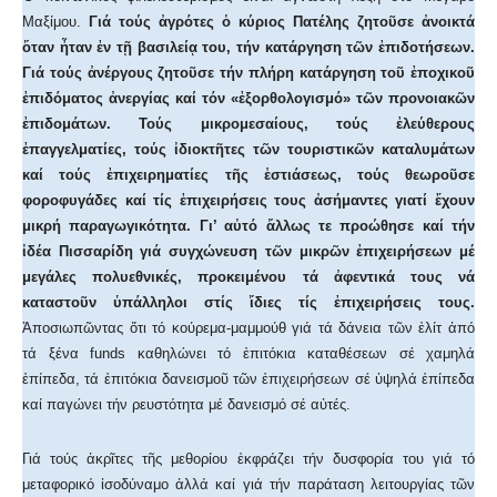
Μαξίμου.
Γιά τούς ἀγρότες ὁ κύριος Πατέλης ζητοῦσε ἀνοικτά
ὅταν ἦταν ἐν τῇ βασιλείᾳ του, τήν κατάργηση τῶν ἐπιδοτήσεων.
Γιά τούς ἀνέργους ζητοῦσε τήν πλήρη κατάργηση τοῦ ἐποχικοῦ
ἐπιδόματος ἀνεργίας καί τόν «ἐξορθολογισμό» τῶν προνοιακῶν
ἐπιδομάτων. Τούς μικρομεσαίους, τούς ἐλεύθερους
ἐπαγγελματίες, τούς ἰδιοκτῆτες τῶν τουριστικῶν καταλυμάτων
καί τούς ἐπιχειρηματίες τῆς ἑστιάσεως, τούς θεωροῦσε
φοροφυγάδες καί τίς ἐπιχειρήσεις τους ἀσήμαντες γιατί ἔχουν
μικρή παραγωγικότητα. Γι’ αὐτό ἄλλως τε προώθησε καί τήν
ἰδέα Πισσαρίδη γιά συγχώνευση τῶν μικρῶν ἐπιχειρήσεων μέ
μεγάλες πολυεθνικές, προκειμένου τά ἀφεντικά τους νά
καταστοῦν ὑπάλληλοι στίς ἴδιες τίς ἐπιχειρήσεις τους.
Ἀποσιωπῶντας ὅτι τό κούρεμα-μαμμούθ γιά τά δάνεια τῶν ἐλίτ ἀπό
τά ξένα funds καθηλώνει τό ἐπιτόκια καταθέσεων σέ χαμηλά
ἐπίπεδα, τά ἐπιτόκια δανεισμοῦ τῶν ἐπιχειρήσεων σέ ὑψηλά ἐπίπεδα
καί παγώνει τήν ρευστότητα μέ δανεισμό σέ αὐτές.
Γιά τούς ἀκρῖτες τῆς μεθορίου ἐκφράζει τήν δυσφορία του γιά τό
μεταφορικό ἰσοδύναμο ἀλλά καί γιά τήν παράταση λειτουργίας τῶν