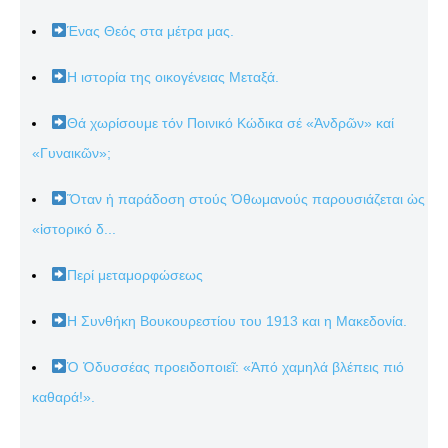
Ένας Θεός στα μέτρα μας.
Η ιστορία της οικογένειας Μεταξά.
Θά χωρίσουμε τόν Ποινικό Κώδικα σέ «Ἀνδρῶν» καί
«Γυναικῶν»;
Ὅταν ἡ παράδοση στούς Ὀθωμανούς παρουσιάζεται ὡς
«ἱστορικό δ...
Περί μεταμορφώσεως
Η Συνθήκη Βουκουρεστίου του 1913 και η Μακεδονία.
Ὁ Ὀδυσσέας προειδοποιεῖ: «Ἀπό χαμηλά βλέπεις πιό
καθαρά!».