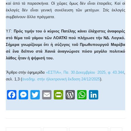
καί ἀπό τά παρασκήνια. Οἱ χῶρες ὅμως δέν εἶναι ἑταιρεῖες. Καί οἱ
ἐκλογές δέν εἶναι γενική συνέλευση τῶν μετόχων. Στίς ἐκλογές
συμβαίνουν ἄλλα πράγματα.
Υ.Γ:
Πρός τιμήν του ὁ κύριος Πατέλης κάνει ἐλάχιστες ἀναφορές
στό θέμα τοῦ γάμου τῶν ΛΟΑΤΚΙ πού πλήγωσε τήν ΝΔ. Λογικό.
Σήμερα γνωρίζουμε ὅτι ἡ σύζυγος τοῦ Πρωθυπουργοῦ Μαρέβα
σέ ἕνα δεῖπνο στά Χανιά ἀναγνώρισε πόσο μεγάλο πολιτικό
λάθος ἦταν ἡ ψήφισή του.
Ἄρθρο στήν ἐφημερίδα
«ΕΣΤΙΑ», Πα. 30 Δεκεμβρίου 2025, φ. 43.344
,
σελ. 1,3 (
ἀναδημ. στήν ἠλεκτρονική ἔκδοση 24/12/2025
).
F
M
T
E
Pr
W
W
Li
a
e
wi
m
in
or
h
n
c
ss
tt
ail
tF
d
at
k
e
e
er
ri
Pr
s
e