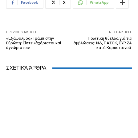
b
n
e
e
A
dI
Facebook
X
WhatsApp
o
g
n
ss
p
n
o
er
dl
p
k
y
PREVIOUS ARTICLE
NEXT ARTICLE
«Ἑξάψαλμος» Τράμπ στήν
Πολιτική θύελλα γιά τίς
Εὐρώπη: Εἶστε «ἀχάριστοι καί
ἀμβλώσεις: ΝΔ, ΠΑΣΟΚ, ΣΥΡΙΖΑ
ἀγνώριστοι».
κατά Καρυστιανοῦ.
ΣΧΕΤΙΚΆ ΆΡΘΡΑ