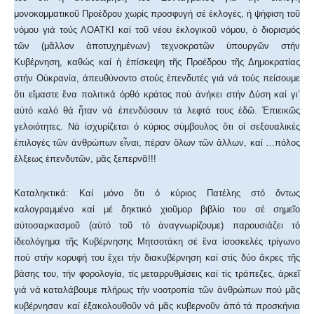
μονοκομματικοῦ Προέδρου χωρίς προσφυγή σέ ἐκλογές, ἡ ψήφιση τοῦ
νόμου γιά τούς ΛΟΑΤΚΙ καί τοῦ νέου ἐκλογικοῦ νόμου, ὁ διορισμός
τῶν (μᾶλλον ἀποτυχημένων) τεχνοκρατῶν ὑπουργῶν στήν
Κυβέρνηση, καθώς καί ἡ ἐπίσκεψη τῆς Προέδρου τῆς Δημοκρατίας
στήν Οὐκρανία, ἀπευθύνοντο στούς ἐπενδυτές γιά νά τούς πείσουμε
ὅτι εἴμαστε ἕνα πολιτικά ὀρθό κράτος πού ἀνήκει στήν Δύση καί γι’
αὐτό καλό θά ἦταν νά ἐπενδύσουν τά λεφτά τους ἐδῶ. Ἐπιεικῶς
γελοιότητες. Νά ἰσχυρίζεται ὁ κύριος σύμβουλος ὅτι οἱ σεξουαλικές
ἐπιλογές τῶν ἀνθρώπων εἶναι, πέραν ὅλων τῶν ἄλλων, καί …πόλος
ἕλξεως ἐπενδυτῶν, μᾶς ξεπερνᾶ!!!
Καταληκτικά: Καί μόνο ὅτι ὁ κύριος Πατέλης στό ὄντως
καλογραμμένο καί μέ δηκτικό χιοῦμορ βιβλίο του σέ σημεῖο
αὐτοσαρκασμοῦ (αὐτό τοῦ τό ἀναγνωρίζουμε) παρουσιάζει τό
ἰδεολόγημα τῆς Κυβέρνησης Μητσοτάκη σέ ἕνα ἰσοσκελές τρίγωνο
πού στήν κορυφή του ἔχει τήν διακυβέρνηση καί στίς δύο ἄκρες τῆς
βάσης του, τήν φορολογία, τίς μεταρρυθμίσεις καί τίς τράπεζες, ἀρκεῖ
γιά νά καταλάβουμε πλήρως τήν νοοτροπία τῶν ἀνθρώπων πού μᾶς
κυβέρνησαν καί ἐξακολουθοῦν νά μᾶς κυβερνοῦν ἀπό τά προσκήνια