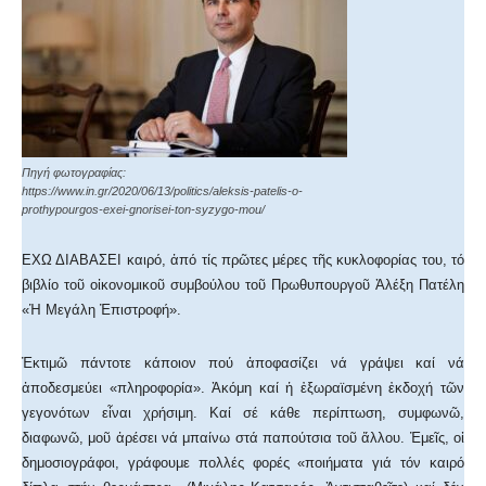
Πηγή φωτογραφίας:
https://www.in.gr/2020/06/13/politics/aleksis-patelis-o-
prothypourgos-exei-gnorisei-ton-syzygo-mou/
ΕΧΩ ΔΙΑΒΑΣΕΙ καιρό, ἀπό τίς πρῶτες μέρες τῆς κυκλοφορίας του, τό
βιβλίο τοῦ οἰκονομικοῦ συμβούλου τοῦ Πρωθυπουργοῦ Ἀλέξη Πατέλη
«Ἡ Μεγάλη Ἐπιστροφή».
Ἐκτιμῶ πάντοτε κάποιον πού ἀποφασίζει νά γράψει καί νά
ἀποδεσμεύει «πληροφορία». Ἀκόμη καί ἡ ἐξωραϊσμένη ἐκδοχή τῶν
γεγονότων εἶναι χρήσιμη. Καί σέ κάθε περίπτωση, συμφωνῶ,
διαφωνῶ, μοῦ ἀρέσει νά μπαίνω στά παπούτσια τοῦ ἄλλου. Ἐμεῖς, οἱ
δημοσιογράφοι, γράφουμε πολλές φορές «ποιήματα γιά τόν καιρό