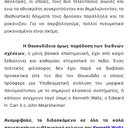
ιδεολογίες, οι οποίες, τους δύο τελευταίους αιώνες και
ενώ τα εθνοκράτη συγκροτούνταν και θεμελιώνονταν, τα
(διεθνιστικά) δόγματά τους δρούσαν παράλληλα και τα
ροκάνιζαν. Για να ακριβολογούμε, πολλοί πνευματικά
ροκανισμένοι είναι ακόμη.
Η Θουκυδίδεια όμως παράδοση των διεθνών
σχέσεων
, η μόνη βασικά επιστημονική, έχει από καιρό
ξεδιαλύνει και καθαρίσει στοχαστικά το πεδίο. Ένας
πολιτικός φιλόσοφος δεν έχει παρά να διαβάσει
προσεκτικά είτε τον ίδιο τον Θουκυδίδη ο οποίος
πρόσφερε μια Υποδειγματική ανάλυση του μορφικά
πανομοιότυπου με το σημερινό κλασικού συστήματος, ή
κάποιον σύγχρονο ταγό όπως ο Kenneth Waltz, o Edward
H. Carr ή ο John Mearsheimer.
Αναμφίβολα, το διδασκόμενο σε όλα τα καλά
πανεπιστήμια εμβληματικό κείμενο του
Kenneth
Waltz