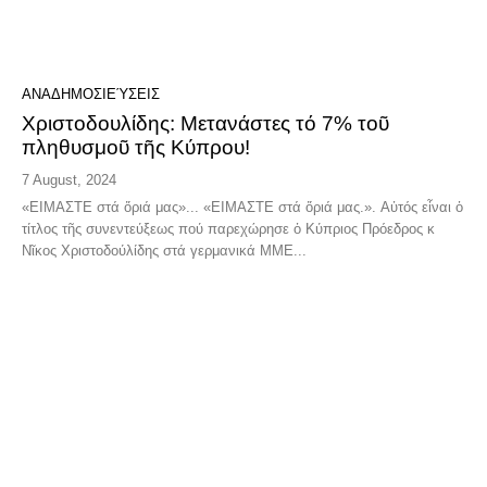
ΑΝΑΔΗΜΟΣΙΕΎΣΕΙΣ
Χριστοδουλίδης: Μετανάστες τό 7% τοῦ
πληθυσμοῦ τῆς Κύπρου!
7 August, 2024
«ΕΙΜΑΣΤΕ στά ὅριά μας»... «ΕΙΜΑΣΤΕ στά ὅριά μας.». Αὐτός εἶναι ὁ
τίτλος τῆς συνεντεύξεως πού παρεχώρησε ὁ Κύπριος Πρόεδρος κ
Νῖκος Χριστοδούλίδης στά γερμανικά ΜΜΕ...