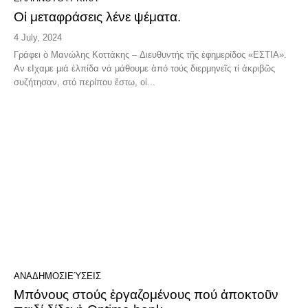
Οἱ μεταφράσεις λένε ψέματα.
4 July, 2024
Γράφει ὁ Μανώλης Κοττάκης – Διευθυντής τῆς ἐφημερίδος «ΕΣΤΙΑ».
Αν εΙχαμε μιά ἐλπίδα νά μάθουμε ἀπό τούς διερμηνεῖς τί ἀκριβῶς
συζήτησαν, στό περίπου ἔστω, οἱ...
ΑΝΑΔΗΜΟΣΙΕΎΣΕΙΣ
Μπόνους στούς ἐργαζομένους πού ἀποκτοῦν