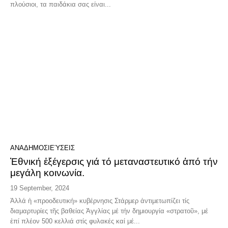
πλούσιοι, τα παιδάκια σας είναι...
ΑΝΑΔΗΜΟΣΙΕΎΣΕΙΣ
Ἐθνική ἐξέγερσις γιά τό μεταναστευτικό ἀπό τήν
μεγάλη κοινωνία.
19 September, 2024
Ἀλλά ἡ «προοδευτική» κυβέρνησις Στάρμερ ἀντιμετωπίζει τίς
διαμαρτυρίες τῆς βαθείας Ἀγγλίας μέ τήν δημιουργία «στρατοῦ», μέ
ἐπί πλέον 500 κελλιά στίς φυλακές καί μέ...