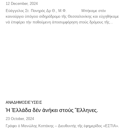
12 December, 2024
Εὐάγγελος Στ. Πονηρός Δρ Θ., Μ.Φ. Μπήκαμε στόν
καινούργιο ὑπόγειο σιδηρόδρομο τῆς Θεσσαλονίκης και εὐχηθήκαμε
νά ἐπιφέρει τήν ποθούμενη ἀποσυμφόρηση στούς δρόμους τῆς...
ΑΝΑΔΗΜΟΣΙΕΎΣΕΙΣ
Ἡ Ἑλλάδα δέν ἀνήκει στούς Ἕλληνες.
23 October, 2024
Γράφει ὁ Μανώλης Κοττάκης – Διευθυντής τῆς ἐφημερίδος «ΕΣΤΙΑ».