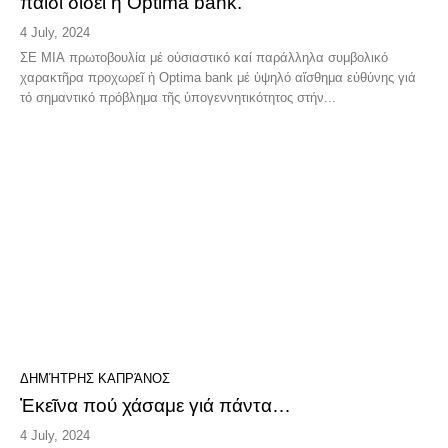
παιδί δίδει ἡ Optima bank.
4 July, 2024
ΣΕ ΜΙΑ πρωτοβουλία μέ οὐσιαστικό καί παράλληλα συμβολικό
χαρακτῆρα προχωρεῖ ἡ Optima bank μέ ὑψηλό αἴσθημα εὐθύνης γιά
τό σημαντικό πρόβλημα τῆς ὑπογεννητικότητoς στήν...
ΔΗΜΉΤΡΗΣ ΚΑΠΡΆΝΟΣ
Ἐκεῖνα πού χάσαμε γιά πάντα…
4 July, 2024