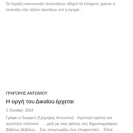
Σέ ἔκρηξη κοινωνικῶν ἀνισοτήτων ὁδηγεῖ τά ἑπόμενα χρόνια ἡ
ἐκτίναξις τῶν ἀξιῶν ἀκινήτων καί ἡ ἀγορά...
ΓΡΗΓΌΡΗΣ ΑΝΤΩΝΊΟΥ
Η οργή του Δικαίου έρχεται
2 October, 2024
Γράφει ο Suspect (Γρηγόρης Αντωνίου) Αγαπητό κράτος και
αγαπητοί πολιτικοί ….μαζί με τους φίλους σας δημοσιογράφους
βεβαίως βεβαίως. Σας αναγνωρίζω ένα ελαφρυντικό. Είστε