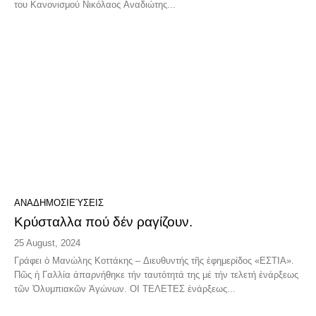
του Κανονισμού Νικόλαος Αναδιώτης...
ΑΝΑΔΗΜΟΣΙΕΎΣΕΙΣ
Κρύσταλλα πού δέν ραγίζουν.
25 August, 2024
Γράφει ὁ Μανώλης Κοττάκης – Διευθυντής τῆς ἐφημερίδος «ΕΣΤΙΑ».
Πῶς ἡ Γαλλία ἀπαρνήθηκε τήν ταυτότητά της μέ τήν τελετή ἐνάρξεως
τῶν Ὀλυμπιακῶν Ἀγώνων. ΟΙ ΤΕΛΕΤΕΣ ἐνάρξεως...