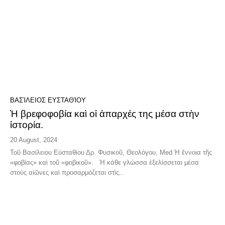
ΒΑΣΊΛΕΙΟΣ ΕΥΣΤΑΘΊΟΥ
Ἡ βρεφοφοβία καὶ οἱ ἀπαρχές της μέσα στὴν
ἱστορία.
20 August, 2024
Toῦ Βασίλειου Εὐσταθίου Δρ. Φυσικοῦ, Θεολόγου, Med Ἡ ἔννοια τῆς
«φοβίας» καὶ τοῦ «φοβικοῦ». Ἡ κάθε γλώσσα ἐξελίσσεται μέσα
στοὺς αἰῶνες καὶ προσαρμόζεται στὶς...