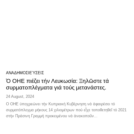
ΑΝΑΔΗΜΟΣΙΕΎΣΕΙΣ
Ὁ ΟΗΕ πιέζει τήν Λευκωσία: Ξηλῶστε τά
συρματοπλέγματα γιά τούς μετανάστες.
24 August, 2024
Ο ΟΗΕ ὑποχρεώνει τήν Κυπριακή Κυβέρνηση νά ἀφαιρέσει τό
συρματόπλεγμα μήκους 14 χιλιομέτρων πού εἶχε τοποθετηθεῖ τό 2021
στήν Πράσινη Γραμμή προκειμένου νά ἀνακοποῦν...