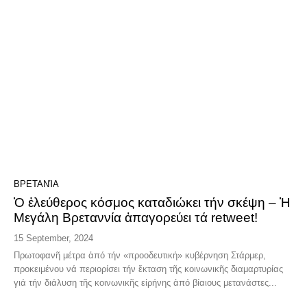
ΒΡΕΤΑΝΊΑ
Ὁ ἐλεύθερος κόσμος καταδιώκει τήν σκέψη – Ἡ
Μεγάλη Βρεταννία ἀπαγορεύει τά retweet!
15 September, 2024
Πρωτοφανῆ μέτρα ἀπό τήν «προοδευτική» κυβέρνηση Στάρμερ,
προκειμένου νά περιορίσει τήν ἔκταση τῆς κοινωνικῆς διαμαρτυρίας
γιά τήν διάλυση τῆς κοινωνικῆς εἰρήνης ἀπό βίαιους μετανάστες...