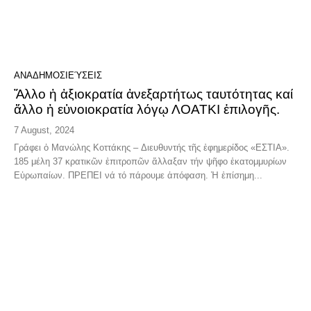
ΑΝΑΔΗΜΟΣΙΕΎΣΕΙΣ
Ἄλλο ἡ ἀξιοκρατία ἀνεξαρτήτως ταυτότητας καί
ἄλλο ἡ εὐνοιοκρατία λόγῳ ΛΟΑΤΚΙ ἐπιλογῆς.
7 August, 2024
Γράφει ὁ Μανώλης Κοττάκης – Διευθυντής τῆς ἐφημερίδος «ΕΣΤΙΑ».
185 μέλη 37 κρατικῶν ἐπιτροπῶν ἄλλαξαν τήν ψῆφο ἑκατομμυρίων
Εὐρωπαίων. ΠΡΕΠΕΙ νά τό πάρουμε ἀπόφαση. Ἡ ἐπίσημη...