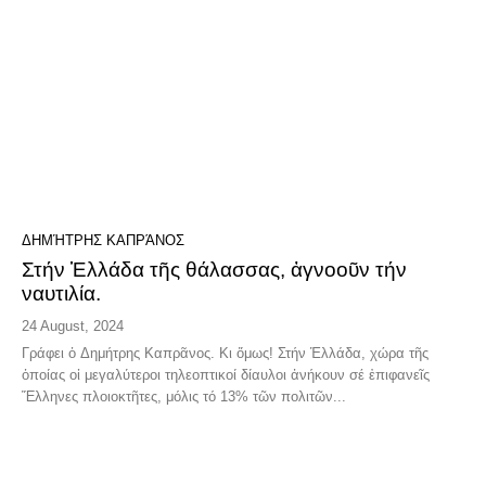
ΔΗΜΉΤΡΗΣ ΚΑΠΡΆΝΟΣ
Στήν Ἑλλάδα τῆς θάλασσας, ἀγνοοῦν τήν
ναυτιλία.
24 August, 2024
Γράφει ὁ Δημήτρης Καπρᾶνος. Kι ὅμως! Στήν Ἑλλάδα, χώρα τῆς
ὁποίας οἱ μεγαλύτεροι τηλεοπτικοί δίαυλοι ἀνήκουν σέ ἐπιφανεῖς
Ἕλληνες πλοιοκτῆτες, μόλις τό 13% τῶν πολιτῶν...