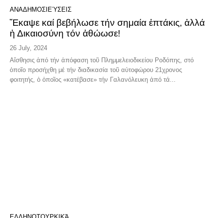
ΑΝΑΔΗΜΟΣΙΕΎΣΕΙΣ
Ἔκαψε καί βεβήλωσε τήν σημαία ἑπτάκις, ἀλλά
ἡ Δικαιοσύνη τόν ἀθώωσε!
26 July, 2024
Αἴσθησις ἀπό τήν ἀπόφαση τοῦ Πλημμελειοδικείου Ροδόπης, στό
ὁποῖο προσήχθη μέ τήν διαδικασία τοῦ αὐτοφώρου 21χρονος
φοιτητής, ὁ ὁποῖος «κατέβασε» τήν Γαλανόλευκη ἀπό τά...
ΕΛΛΗΝΟΤΟΥΡΚΙΚΆ