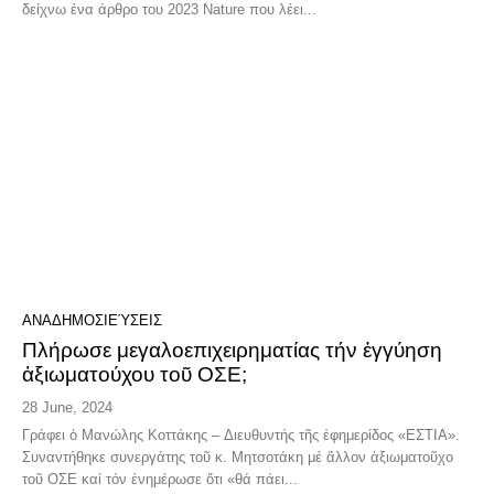
δείχνω ένα άρθρο του 2023 Nature που λέει...
ΑΝΑΔΗΜΟΣΙΕΎΣΕΙΣ
Πλήρωσε μεγαλοεπιχειρηματίας τήν ἐγγύηση
ἀξιωματούχου τοῦ ΟΣΕ;
28 June, 2024
Γράφει ὁ Μανώλης Κοττάκης – Διευθυντής τῆς ἐφημερίδος «ΕΣΤΙΑ».
Συναντήθηκε συνεργάτης τοῦ κ. Μητσοτάκη μέ ἄλλον ἀξιωματοῦχο
τοῦ ΟΣΕ καί τόν ἐνημέρωσε ὅτι «θά πάει...