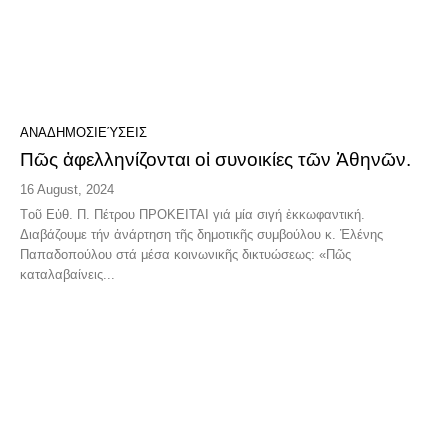
ΑΝΑΔΗΜΟΣΙΕΎΣΕΙΣ
Πῶς ἀφελληνίζονται οἱ συνοικίες τῶν Ἀθηνῶν.
16 August, 2024
Tοῦ Εὐθ. Π. Πέτρου ΠΡΟΚΕΙΤΑΙ γιά μία σιγή ἐκκωφαντική.
Διαβάζουμε τήν ἀνάρτηση τῆς δημοτικῆς συμβούλου κ. Ἑλένης
Παπαδοπούλου στά μέσα κοινωνικῆς δικτυώσεως: «Πῶς
καταλαβαίνεις...