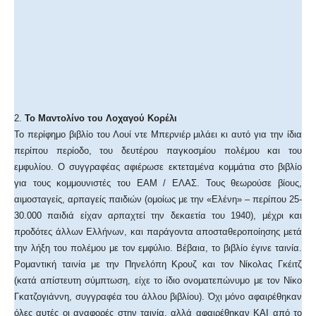
2.
Το Μαντολίνο του Λοχαγού Κορέλι
Το περίφημο βιβλίο του Λουί ντε Μπερνιέρ μιλάει κι αυτό για την ίδια
περίπου περίοδο, του δευτέρου παγκοσμίου πολέμου και του
εμφυλίου. Ο συγγραφέας αφιέρωσε εκτεταμένα κομμάτια στο βιβλίο
για τους κομμουνιστές του ΕΑΜ / ΕΛΑΣ. Τους θεωρούσε βίους,
αιμοσταγείς, αρπαγείς παιδιών (ομοίως με την «Ελένη» – περίπου 25-
30.000 παιδιά είχαν αρπαχτεί την δεκαετία του 1940), μέχρι και
προδότες άλλων Ελλήνων, και παράγοντα αποσταθεροποίησης μετά
την λήξη του πολέμου με τον εμφύλιο. Βέβαια, το βιβλίο έγινε ταινία.
Ρομαντική ταινία με την Πηνελόπη Κρουζ και τον Νίκολας Γκέιτζ
(κατά απίστευτη σύμπτωση, είχε το ίδιο ονοματεπώνυμο με τον Νίκο
Γκατζογιάννη, συγγραφέα του άλλου βιβλίου). Όχι μόνο αφαιρέθηκαν
όλες αυτές οι αναφορές στην ταινία, αλλά αφαιρέθηκαν ΚΑΙ από το