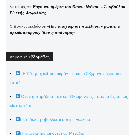
Λευτέρης
on
Έργα και ημέρες του Θάνου Ντόκου – Συμβούλου
Εθνικής Ασφαλείας.
Ο Θρακομακεδών
on
«Πού υποχώρησε η Ελλάδα;» ρωτάει ο
πρωθυπουργός. Ιδού η απάντηση:
Δημοφιλή εβδομάδας
«Η Κύπρος κείται μακράν…» και ο 28χρονος έφεδρος
καταδ...
Ὅταν ἡ παράδοση στούς Ὀθωμανούς παρουσιάζεται ὡς
«ἱστορικό δ...
Γιατί δέν προβάλλεται αὐτή ἡ νεολαία;
Η ιστορία της οικογένειας Μεταξά.