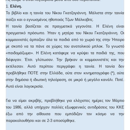
1.
Ελένη.
Το βιβλίο και η ταινία του Νίκου Γκατζογιάννη. Μάλιστα στην ταινία
παίζει και ο εγνωσμένος ηθοποιός Τζων Μάλκοβιτς.
Η ταινία βασίζεται σε πραγματικά γεγονότα. Η Ελένη είναι
πραγματικό πρόσωπο. Ήταν η μητέρα του Νίκου Γκατζογιάννη. Οι
κομμουνιστές άρπαζαν όλα τα παιδιά από το χωριό της στην Ήπειρο
με σκοπό να τα πάνε σε χώρες του ανατολικού μπλοκ. Το γνωστό
«παιδομάζωμα». Η Ελένη κατάφερε να κρύψει τα παιδιά της, που
διέφυγαν. Έτσι. γλύτωσαν. Την βρήκαν οι κομμουνιστέτς και την
εκτέλεσαν. Αυτό περίπου περιγράφει η ταινία. Η ταινία δεν
προβλήθηκε ΠΟΤΕ στην Ελλάδα, ούτε στον κινηματογράφο (*), ούτε
στην δημόσια ή ιδιωτική τηλεόραση, σε μικρό ή μεγάλο κανάλι. Ποτέ.
Αυτό είναι λογοκρισία.
Για να είμαι ακριβής, προβλήθηκε για ελάχιστες ημέρες τον Μάρτιο
του 1986, αλλά υπήρχαν πολλές εξωφρενικές αντιδράσεις του ΚΚΕ
έξω από την αίθουσα που εμπόδιζαν τον κόσμο να την
παρακολουθήσει και σε 2-3 αποσύρθηκε.