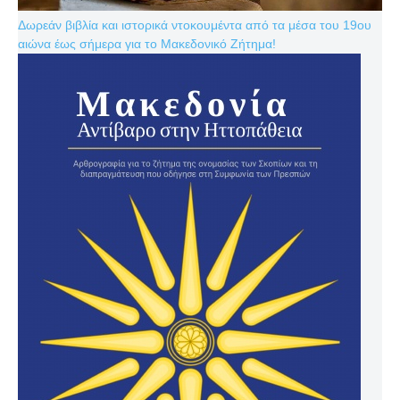
Δωρεάν βιβλία και ιστορικά ντοκουμέντα από τα μέσα του 19ου
αιώνα έως σήμερα για το Μακεδονικό Ζήτημα!