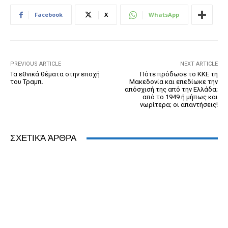
b
n
e
e
A
dI
Facebook
X
WhatsApp
o
g
n
ss
p
n
o
er
dl
p
k
y
PREVIOUS ARTICLE
NEXT ARTICLE
Τα εθνικά θέματα στην εποχή
Πότε πρόδωσε το ΚΚΕ τη
του Τραμπ.
Μακεδονία και επεδίωκε την
απόσχισή της από την Ελλάδα;
από το 1949 ή μήπως και
νωρίτερα; οι απαντήσεις!
ΣΧΕΤΙΚΆ ΆΡΘΡΑ