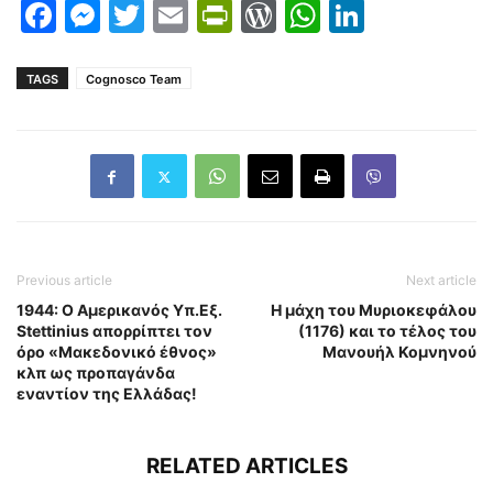
Facebook
Messenger
Twitter
Email
PrintFriendly
WordPress
WhatsAp
LinkedI
TAGS
Cognosco Team
Previous article
Next article
1944: Ο Αμερικανός Υπ.Εξ.
Η μάχη του Μυριοκεφάλου
Stettinius απορρίπτει τον
(1176) και το τέλος του
όρο «Μακεδονικό έθνος»
Μανουήλ Κομνηνού
κλπ ως προπαγάνδα
εναντίον της Ελλάδας!
RELATED ARTICLES