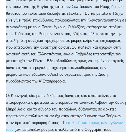
τον σουλτάνο της Βαγδάτης κατά των Σελτζούκων του Ρουμ, όμως ο
θάνατος του τελευταίου διέκοψε τις εξελίξεις. Εν τω μεταξύ ο Τζαχά
είχε γίνει πολύ επικίνδυνος, πολιορκώντας την Κωνσταντινούπολη σε
συνεννόηση με τους Πετσενέγκους. Ο Αλέξιος κατάφερε να στρέψει
τους Τούρκους του Ρουμ εναντίον του, βάζοντας τέλος σε αυτήν την
απειλή. Στη συνέχεια προχώρησε σε μικρής κλίμακας επιχειρήσεις
που απέδωσαν την ανάκτηση ορισμένων πόλεων και οχυρών στην
ασιατική ακτή του Ελλησπόντου, ενώ οι Γαβράδες υπερασπίζονταν
με επιτυχία τον Πόντο. Εξακολουθώντας όμως να μην έχει επαρκείς
δυνάμεις για μια μεγάλη επιχείρηση απελευθερώσεως των
μικρασιατικών εδαφών, ο Αλέξιος στράφηκε προς την Δύση,
πυροδοτώντας την Α’ Σταυροφορία.
Οι Κομνηνοί, είτε με τις δικές τους δυνάμεις είτε αξιοποιώντας τα
σταυροφορικά στρατεύματα, μπόρεσαν να ανακαταλάβουν την δυτική
Μικρά Ασία και το σύνολο τον παραλίων, δθάνοντας σε αρκετές
περιπτώσεις πολύ κοντά αν όχι στην εκπαραθύρωση των Τούρκων,
στον δραστικό περιορισμό τους. Το
πολυμέτωπο όμως των αγώνων
τους
(αντιμετώπιζαν μόνιμες απειλές από την Ουγγαρία, τους