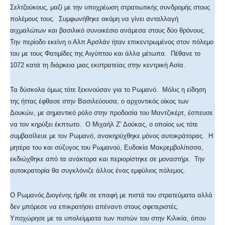
Σελτζούκους, μαζί με την υποχρέωση στρατιωτικής συνδρομής στους
πολέμους τους. Συμφωνήθηκε ακόμη να γίνει ανταλλαγή
αιχμαλώτων και βασιλικό συνοικέσιο ανάμεσα στους δύο θρόνους.
Την περίοδο εκείνη ο Αλπ Αρσλάν ήταν επικεντρωμένος στον πόλεμο
του με τους Φατιμίδες της Αιγύπτου και άλλα μέτωπα. Πέθανε το
1072 κατά τη διάρκεια μιας εκστρατείας στην κεντρική Ασία.
Τα δύσκολα όμως τότε ξεκινούσαν για το Ρωμανό. Μόλις η είδηση
της ήττας έφθασε στην Βασιλεύουσα, ο αρχοντικός οίκος των
Δουκών, με σημαντικό ρόλο στην προδοσία του Μαντζικέρτ, έσπευσε
να τον κηρύξει έκπτωτο. Ο Μιχαήλ Ζ’ Δούκας, ο οποίος ως τότε
συμβασίλευε με τον Ρωμανό, ανακηρύχθηκε μόνος αυτοκράτορας. Η
μητέρα του και σύζυγος του Ρωμανού, Ευδοκία Μακρεμβολίτισσα,
εκδιώχθηκε από τα ανάκτορα και περιορίστηκε σε μοναστήρι. Την
αυτοκρατορία θα συγκλόνιζε άλλος ένας εμφύλιος πόλεμος.
Ο Ρωμανός Διογένης ήρθε σε επαφή με πιστά του στρατεύματα αλλά
δεν μπόρεσε να επικρατήσει απέναντι στους σφετεριστές.
Υποχώρησε με τα υπολείμματα των πιστών του στην Κιλικία, όπου