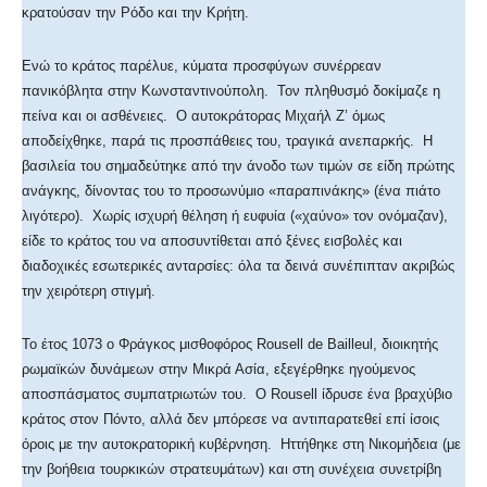
κρατούσαν την Ρόδο και την Κρήτη.
Ενώ το κράτος παρέλυε, κύματα προσφύγων συνέρρεαν
πανικόβλητα στην Κωνσταντινούπολη. Τον πληθυσμό δοκίμαζε η
πείνα και οι ασθένειες. Ο αυτοκράτορας Μιχαήλ Ζ’ όμως
αποδείχθηκε, παρά τις προσπάθειες του, τραγικά ανεπαρκής. Η
βασιλεία του σημαδεύτηκε από την άνοδο των τιμών σε είδη πρώτης
ανάγκης, δίνοντας του το προσωνύμιο «παραπινάκης» (ένα πιάτο
λιγότερο). Χωρίς ισχυρή θέληση ή ευφυία («χαύνο» τον ονόμαζαν),
είδε το κράτος του να αποσυντίθεται από ξένες εισβολές και
διαδοχικές εσωτερικές ανταρσίες: όλα τα δεινά συνέπιπταν ακριβώς
την χειρότερη στιγμή.
Το έτος 1073 ο Φράγκος μισθοφόρος Rousell de Bailleul, διοικητής
ρωμαϊκών δυνάμεων στην Μικρά Ασία, εξεγέρθηκε ηγούμενος
αποσπάσματος συμπατριωτών του. Ο Rousell ίδρυσε ένα βραχύβιο
κράτος στον Πόντο, αλλά δεν μπόρεσε να αντιπαρατεθεί επί ίσοις
όροις με την αυτοκρατορική κυβέρνηση. Ηττήθηκε στη Νικομήδεια (με
την βοήθεια τουρκικών στρατευμάτων) και στη συνέχεια συνετρίβη