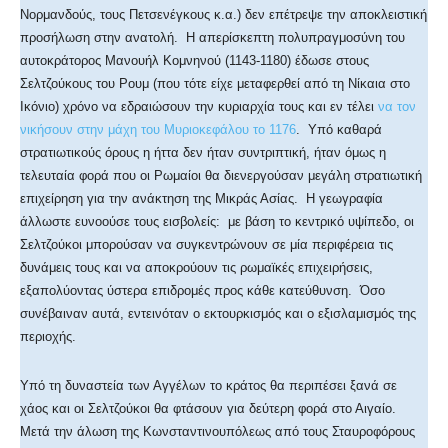
Νορμανδούς, τους Πετσενέγκους κ.α.) δεν επέτρεψε την αποκλειστική
προσήλωση στην ανατολή. Η απερίσκεπτη πολυπραγμοσύνη του
αυτοκράτορος Μανουήλ Κομνηνού (1143-1180) έδωσε στους
Σελτζούκους του Ρουμ (που τότε είχε μεταφερθεί από τη Νίκαια στο
Ικόνιο) χρόνο να εδραιώσουν την κυριαρχία τους και εν τέλει
να τον
νικήσουν στην μάχη του Μυριοκεφάλου το 1176
. Υπό καθαρά
στρατιωτικούς όρους η ήττα δεν ήταν συντριπτική, ήταν όμως η
τελευταία φορά που οι Ρωμαίοι θα διενεργούσαν μεγάλη στρατιωτική
επιχείρηση για την ανάκτηση της Μικράς Ασίας. Η γεωγραφία
άλλωστε ευνοούσε τους εισβολείς: με βάση το κεντρικό υψίπεδο, οι
Σελτζούκοι μπορούσαν να συγκεντρώνουν σε μία περιφέρεια τις
δυνάμεις τους και να αποκρούουν τις ρωμαϊκές επιχειρήσεις,
εξαπολύοντας ύστερα επιδρομές προς κάθε κατεύθυνση. Όσο
συνέβαιναν αυτά, εντεινόταν ο εκτουρκισμός και ο εξισλαμισμός της
περιοχής.
Υπό τη δυναστεία των Αγγέλων το κράτος θα περιπέσει ξανά σε
χάος και οι Σελτζούκοι θα φτάσουν για δεύτερη φορά στο Αιγαίο.
Μετά την άλωση της Κωνσταντινουπόλεως από τους Σταυροφόρους