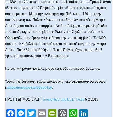
το 1204, οι εξόριστες αυτοκρατορίες της Νικαίας και της Τραπεζούντος
έδωσαν στην ασιατική Ρωμιοσύνη μία τελευταία αναλαμπή ισχύος
και ευημερίας. Μετά την ανάκτηση της Πόλεως το 1261 και την
επικέντρωση των Παλαιολόγων στις εκ δυσμών απειλές, η Μικρά
Ασία άρχισε πάλι να καταρρέει. Από τα διάφορα τουρκικά φέουδα
που κατέτρωγαν το κουφάρι της Ρωμανίας, ξεχώρισε εκείνο των
Οθωμανών, που έμελε να της δώσει την χαριστική βολή. Το 1390
έπεσε η Φιλαδέλφεια, τελευταία αυτοκρατορική κρήση στην Μικρά
Ασίας. Το 1461 παραδόθηκε η Τραπεζούντα, έχοντας αντέξει 8
χρόνια παραπάνω από την Βασιλεύουσα.
Για τον Μικρασιατικό Ελληνισμό ξεκινούσε περίοδος δουλείας.
*φοιτητής διεθνών, ευρωπαϊκών και περιφερειακών σπουδών
(
mnovakopoulos.blogspot.gr
)
ΠΡΩΤΗ ΔΗΜΟΣΊΕΥΣΗ:
Geopolitics and Daily News
5-2-2019
F
M
T
E
Pr
W
W
Li