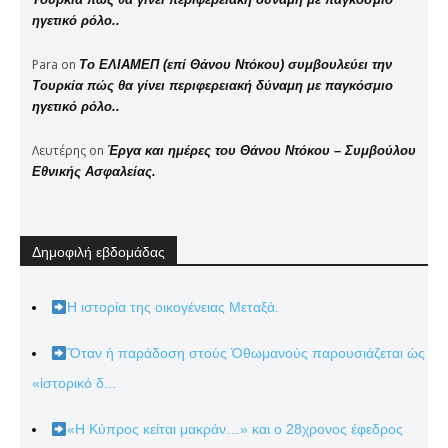
ηγετικό ρόλο..
Para
on
Το ΕΛΙΑΜΕΠ (επί Θάνου Ντόκου) συμβουλεύει την
Τουρκία πώς θα γίνει περιφερειακή δύναμη με παγκόσμιο
ηγετικό ρόλο..
Λευτέρης
on
Έργα και ημέρες του Θάνου Ντόκου – Συμβούλου
Εθνικής Ασφαλείας.
Δημοφιλή εβδομάδας
Η ιστορία της οικογένειας Μεταξά.
Ὅταν ἡ παράδοση στούς Ὀθωμανούς παρουσιάζεται ὡς
«ἱστορικό δ...
«Η Κύπρος κείται μακράν…» και ο 28χρονος έφεδρος