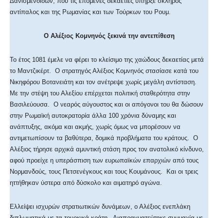
Δανισμενδιδών, που τις επόμενες δεκαετίες υπήρξε σκληρός
αντίπαλος και της Ρωμανίας και των Τούρκων του Ρουμ.
Ο Αλέξιος Κομνηνός ξεκινά την αντεπίθεση
Το έτος 1081 έμελε να φέρει το κλείσιμο της χαώδους δεκαετίας μετά
το Μαντζικέρτ. Ο στρατηγός Αλέξιος Κομνηνός στασίασε κατά του
Νικηφόρου Βοτανειάτη και τον ανέτρεψε χωρίς μεγάλη αντίσταση.
Με την στέψη του Αλεξίου επέρχεται πολιτική σταθερότητα στην
Βασιλεύουσα. Ο νεαρός αύγουστος και οι απόγονοι του θα δώσουν
στην Ρωμαϊκή αυτοκρατορία άλλα 100 χρόνια δύναμης και
ανάπτυξης, ακόμα και ακμής, χωρίς όμως να μπορέσουν να
αντιμετωπίσουν τα βαθύτερα, δομικά προβλήματα του κράτους. Ο
Αλέξιος τήρησε αρχικά αμυντική στάση προς τον ανατολικό κίνδυνο,
αφού προείχε η υπεράσπιση των ευρωπαϊκών επαρχιών από τους
Νορμανδούς, τους Πετσενέγκους και τους Κουμάνους. Και οι τρεις
ηττήθηκαν ύστερα από δύσκολο και αιματηρό αγώνα.
Ελλείψει ισχυρών στρατιωτικών δυνάμεων, ο Αλέξιος ενεπλάκη
διπλωματικά με τα τουρκικά κράτη. Διαπραγματεύτηκε συμμαχία με