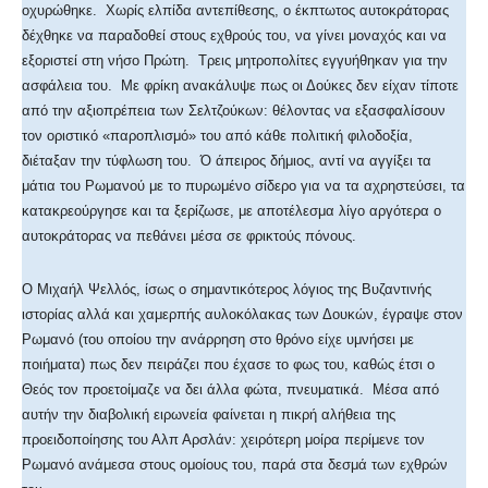
οχυρώθηκε. Χωρίς ελπίδα αντεπίθεσης, ο έκπτωτος αυτοκράτορας
δέχθηκε να παραδοθεί στους εχθρούς του, να γίνει μοναχός και να
εξοριστεί στη νήσο Πρώτη. Τρεις μητροπολίτες εγγυήθηκαν για την
ασφάλεια του. Με φρίκη ανακάλυψε πως οι Δούκες δεν είχαν τίποτε
από την αξιοπρέπεια των Σελτζούκων: θέλοντας να εξασφαλίσουν
τον οριστικό «παροπλισμό» του από κάθε πολιτική φιλοδοξία,
διέταξαν την τύφλωση του. Ό άπειρος δήμιος, αντί να αγγίξει τα
μάτια του Ρωμανού με το πυρωμένο σίδερο για να τα αχρηστεύσει, τα
κατακρεούργησε και τα ξερίζωσε, με αποτέλεσμα λίγο αργότερα ο
αυτοκράτορας να πεθάνει μέσα σε φρικτούς πόνους.
Ο Μιχαήλ Ψελλός, ίσως ο σημαντικότερος λόγιος της Βυζαντινής
ιστορίας αλλά και χαμερπής αυλοκόλακας των Δουκών, έγραψε στον
Ρωμανό (του οποίου την ανάρρηση στο θρόνο είχε υμνήσει με
ποιήματα) πως δεν πειράζει που έχασε το φως του, καθώς έτσι ο
Θεός τον προετοίμαζε να δει άλλα φώτα, πνευματικά. Μέσα από
αυτήν την διαβολική ειρωνεία φαίνεται η πικρή αλήθεια της
προειδοποίησης του Αλπ Αρσλάν: χειρότερη μοίρα περίμενε τον
Ρωμανό ανάμεσα στους ομοίους του, παρά στα δεσμά των εχθρών