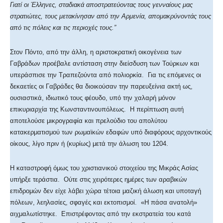
Γιατί οι Έλληνες, σταδιακά αποστρατεύοντας τους γενναίους μας
στρατιώτες, τους μετακίνησαν από την Αρμενία, απομακρύνοντάς τους
από τις πόλεις και τις περιοχές τους.”
Στον Πόντο, από την άλλη, η αριστοκρατική οικογένεια των
Γαβράδων προέβαλε αντίσταση στην διείσδυση των Τούρκων και
υπεράσπισε την Τραπεζούντα από πολιορκία. Για τις επόμενες οι
δεκαετίες οι Γαβράδες θα διοικούσαν την παρευξείνια ακτή ως,
ουσιαστικά, ιδιωτικό τους φέουδο, υπό την χαλαρή μόνον
επικυριαρχία της Κωνσταντινουπόλεως. Η περίπτωση αυτή
αποτελούσε μικρογραφία και πρελούδιο του απολύτου
κατακερματισμού των ρωμαϊκών εδαφών υπό διαφόρους αρχοντικούς
οίκους, λίγο πριν ή (κυρίως) μετά την άλωση του 1204.
Η καταστροφή όμως του χριστιανικού στοιχείου της Μικράς Ασίας
υπήρξε τεράστια. Ούτε στις χειρότερες ημέρες των αραβικών
επιδρομών δεν είχε λάβει χώρα τέτοια μαζική άλωση και υποταγή
πόλεων, λεηλασίες, σφαγές και εκτοπισμοί. «Η πάσα ανατολή»
αιχμαλωτίστηκε. Επιστρέφοντας από την εκστρατεία του κατά