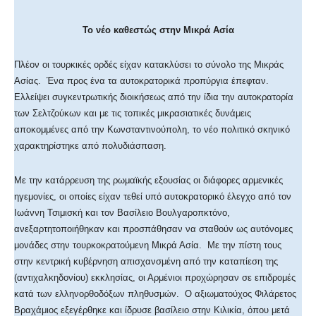
Το νέο καθεστώς στην Μικρά Ασία
Πλέον οι τουρκικές ορδές είχαν κατακλύσει το σύνολο της Μικράς
Ασίας. Ένα προς ένα τα αυτοκρατορικά προπύργια έπεφταν.
Ελλείψει συγκεντρωτικής διοικήσεως από την ίδια την αυτοκρατορία
των Σελτζούκων και με τις τοπικές μικρασιατικές δυνάμεις
αποκομμένες από την Κωνσταντινούπολη, το νέο πολιτικό σκηνικό
χαρακτηρίστηκε από πολυδιάσπαση.
Με την κατάρρευση της ρωμαϊκής εξουσίας οι διάφορες αρμενικές
ηγεμονίες, οι οποίες είχαν τεθεί υπό αυτοκρατορικό έλεγχο από τον
Ιωάννη Τσιμισκή και τον Βασίλειο Βουλγαροπκτόνο,
ανεξαρτητοποιήθηκαν και προσπάθησαν να σταθούν ως αυτόνομες
μονάδες στην τουρκοκρατούμενη Μικρά Ασία. Με την πίστη τους
στην κεντρική κυβέρνηση απισχανσμένη από την καταπίεση της
(αντιχαλκηδονίου) εκκλησίας, οι Αρμένιοι προχώρησαν σε επιδρομές
κατά των ελληνορθοδόξων πληθυσμών. Ο αξιωματούχος Φιλάρετος
Βραχάμιος εξεγέρθηκε και ίδρυσε βασίλειο στην Κιλικία, όπου μετά