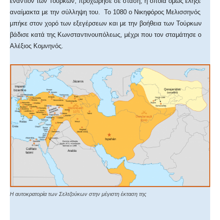
εναντίον των Τούρκων, προχώρησε σε στάση, η οποία όμως έληξε
αναίμακτα με την σύλληψη του. Το 1080 ο Νικηφόρος Μελισσηνός
μπήκε στον χορό των εξεγέρσεων και με την βοήθεια των Τούρκων
βάδισε κατά της Κωνσταντινουπόλεως, μέχρι που τον σταμάτησε ο
Αλέξιος Κομνηνός.
Η αυτοκρατορία των Σελτζούκων στην μέγιστη έκταση της