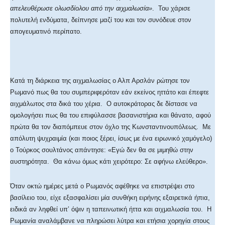
απελευθέρωσε ολωσδίολου από την αιχμαλωσία»
. Του χάρισε
πολυτελή ενδύματα, δείπνησε μαζί του και τον συνόδευε στον
απογευματινό περίπατο.
Κατά τη διάρκεια της αιχμαλωσίας ο Αλπ Αρσλάν ρώτησε τον
Ρωμανό πως θα του συμπεριφερόταν εάν εκείνος ηττάτο και έπεφτε
αιχμάλωτος στα δικά του χέρια. Ο αυτοκράτορας δε δίστασε να
ομολογήσει πως θα του επιφύλασσε βασανιστήρια και θάνατο, αφού
πρώτα θα τον διαπόμπευε στον όχλο της Κωνσταντινουπόλεως. Με
απόλυτη ψυχραιμία (και ποιος ξέρει, ίσως με ένα ειρωνικό χαμόγελο)
ο Τούρκος σουλτάνος απάντησε: «Εγώ δεν θα σε μιμηθώ στην
αυστηρότητα. Θα κάνω όμως κάτι χειρότερο: Σε αφήνω ελεύθερο».
Όταν οκτώ ημέρες μετά ο Ρωμανός αφέθηκε να επιστρέψει στο
βασίλειο του, είχε εξασφαλίσει μία συνθήκη ειρήνης εξαιρετικά ήπια,
ειδικά αν ληφθεί υπ’ όψιν η ταπεινωτική ήττα και αιχμαλωσία του. Η
Ρωμανία αναλάμβανε να πληρώσει λύτρα και ετήσια χορηγία στους