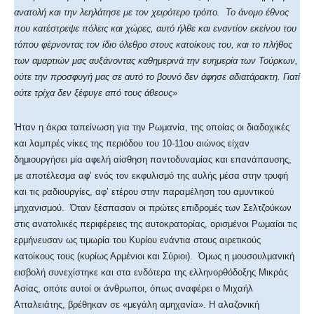
ανατολή και την λεηλάτησε με τον χειρότερο τρόπο. Το άνομο έθνος
που κατέστρεψε πόλεις και χώρες, αυτό ήλθε και εναντίον εκείνου του
τόπου φέρνοντας τον ίδιο όλεθρο στους κατοίκους του, και το πλήθος
των αμαρτιών μας αυξάνοντας καθημερινά την ευημερία των Τούρκων,
ούτε την προσφυγή μας σε αυτό το βουνό δεν άφησε αδιατάρακτη. Γιατί
ούτε τρίχα δεν ξέφυγε από τους άθεους»
Ήταν η άκρα ταπείνωση για την Ρωμανία, της οποίας οι διαδοχικές
και λαμπρές νίκες της περιόδου του 10-11ου αιώνος είχαν
δημιουργήσει μία αφελή αίσθηση παντοδυναμίας και επανάπαυσης,
με αποτέλεσμα αφ’ ενός τον εκφυλισμό της αυλής μέσα στην τρυφή
και τις ραδιουργίες, αφ’ ετέρου στην παραμέληση του αμυντικού
μηχανισμού. Όταν ξέσπασαν οι πρώτες επιδρομές των Σελτζούκων
στις ανατολικές περιφέρειες της αυτοκρατορίας, ορισμένοι Ρωμαίοι τις
ερμήνευσαν ως τιμωρία του Κυρίου ενάντια στους αιρετικούς
κατοίκους τους (κυρίως Αρμένιοι και Σύριοι). Όμως η μουσουλμανική
εισβολή συνεχίστηκε και στα ενδότερα της ελληνορθόδοξης Μικράς
Ασίας, οπότε αυτοί οι άνθρωποι, όπως αναφέρει ο Μιχαήλ
Ατταλειάτης, βρέθηκαν σε «μεγάλη αμηχανία». Η αλαζονική