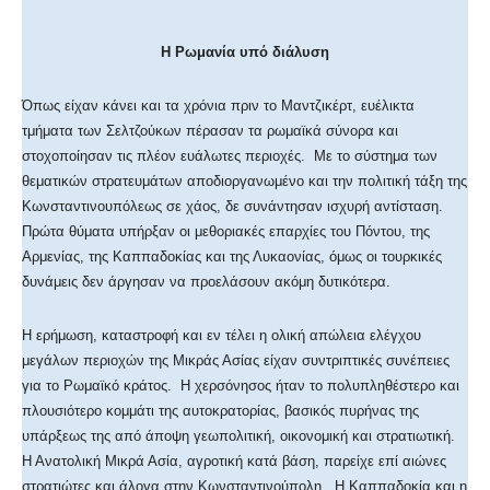
Η Ρωμανία υπό διάλυση
Όπως είχαν κάνει και τα χρόνια πριν το Μαντζικέρτ, ευέλικτα
τμήματα των Σελτζούκων πέρασαν τα ρωμαϊκά σύνορα και
στοχοποίησαν τις πλέον ευάλωτες περιοχές. Με το σύστημα των
θεματικών στρατευμάτων αποδιοργανωμένο και την πολιτική τάξη της
Κωνσταντινουπόλεως σε χάος, δε συνάντησαν ισχυρή αντίσταση.
Πρώτα θύματα υπήρξαν οι μεθοριακές επαρχίες του Πόντου, της
Αρμενίας, της Καππαδοκίας και της Λυκαονίας, όμως οι τουρκικές
δυνάμεις δεν άργησαν να προελάσουν ακόμη δυτικότερα.
Η ερήμωση, καταστροφή και εν τέλει η ολική απώλεια ελέγχου
μεγάλων περιοχών της Μικράς Ασίας είχαν συντριπτικές συνέπειες
για το Ρωμαϊκό κράτος. Η χερσόνησος ήταν το πολυπληθέστερο και
πλουσιότερο κομμάτι της αυτοκρατορίας, βασικός πυρήνας της
υπάρξεως της από άποψη γεωπολιτική, οικονομική και στρατιωτική.
Η Ανατολική Μικρά Ασία, αγροτική κατά βάση, παρείχε επί αιώνες
στρατιώτες και άλογα στην Κωνσταντινούπολη. Η Καππαδοκία και η