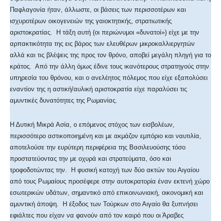
Παφλαγονία ήταν, άλλωστε, οι βάσεις των περισσοτέρων και
ισχυροτέρων οικογενειών της γαιοκτητικής, στρατιωτικής
αριστοκρατίας. Η τάξη αυτή (οι περιώνυμοι «δυνατοί») είχε με την
αρπακτικότητα της εις βάρος των ελευθέρων μικροκαλλιεργητών
αλλά και τις βλέψεις της προς τον θρόνο, αποβεί μεγάλη πληγή για το
κράτος. Από την άλλη όμως έδινε τους ικανότερους στρατηγούς στην
υπηρεσία του θρόνου, και ο ανελέητος πόλεμος που είχε εξαπολύσει
εναντίον της η αστική/αυλική αριστοκρατία είχε παραλύσει τις
αμυντικές δυνατότητες της Ρωμανίας.
Η Δυτική Μικρά Ασία, ο επόμενος στόχος των εισβολέων,
περισσότερο αστικοποιημένη και με ακμάζον εμπόριο και ναυτιλία,
αποτελούσε την ευρύτερη περιφέρεια της Βασιλευούσης τόσο
προστατεύοντας την με οχυρά και στρατεύματα, όσο και
τροφοδοτώντας την. Η φυσική κατοχή των δύο ακτών του Αιγαίου
από τους Ρωμαίους προσέφερε στην αυτοκρατορία έναν εκτενή χώρο
εσωτερικών υδάτων, σημαντικό από επικοινωνιακή, οικονομική και
αμυντική άποψη. Η έξοδος των Τούρκων στο Αιγαίο θα ξυπνήσει
εφιάλτες που είχαν να φανούν από τον καιρό που οι Άραβες