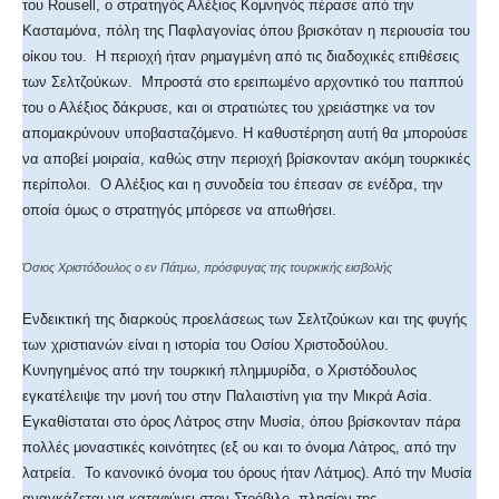
του Rousell, ο στρατηγός Αλέξιος Κομνηνός πέρασε από την
Κασταμόνα, πόλη της Παφλαγονίας όπου βρισκόταν η περιουσία του
οίκου του. Η περιοχή ήταν ρημαγμένη από τις διαδοχικές επιθέσεις
των Σελτζούκων. Μπροστά στο ερειπωμένο αρχοντικό του παππού
του ο Αλέξιος δάκρυσε, και οι στρατιώτες του χρειάστηκε να τον
απομακρύνουν υποβασταζόμενο. Η καθυστέρηση αυτή θα μπορούσε
να αποβεί μοιραία, καθώς στην περιοχή βρίσκονταν ακόμη τουρκικές
περίπολοι. Ο Αλέξιος και η συνοδεία του έπεσαν σε ενέδρα, την
οποία όμως ο στρατηγός μπόρεσε να απωθήσει.
Όσιος Χριστόδουλος ο εν Πάτμω, πρόσφυγας της τουρκικής εισβολής
Ενδεικτική της διαρκούς προελάσεως των Σελτζούκων και της φυγής
των χριστιανών είναι η ιστορία του Οσίου Χριστοδούλου.
Κυνηγημένος από την τουρκική πλημμυρίδα, ο Χριστόδουλος
εγκατέλειψε την μονή του στην Παλαιστίνη για την Μικρά Ασία.
Εγκαθίσταται στο όρος Λάτρος στην Μυσία, όπου βρίσκονταν πάρα
πολλές μοναστικές κοινότητες (εξ ου και το όνομα Λάτρος, από την
λατρεία. Το κανονικό όνομα του όρους ήταν Λάτμος). Από την Μυσία
αναγκάζεται να καταφύγει στον Στρόβιλο, πλησίον της