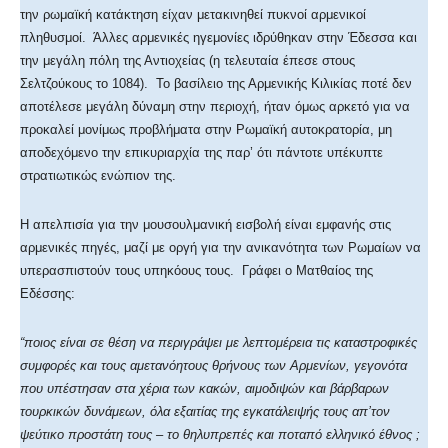
την ρωμαϊκή κατάκτηση είχαν μετακινηθεί πυκνοί αρμενικοί
πληθυσμοί. Άλλες αρμενικές ηγεμονίες ιδρύθηκαν στην Έδεσσα και
την μεγάλη πόλη της Αντιοχείας (η τελευταία έπεσε στους
Σελτζούκους το 1084). Το βασίλειο της Αρμενικής Κιλικίας ποτέ δεν
αποτέλεσε μεγάλη δύναμη στην περιοχή, ήταν όμως αρκετό για να
προκαλεί μονίμως προβλήματα στην Ρωμαϊκή αυτοκρατορία, μη
αποδεχόμενο την επικυριαρχία της παρ’ ότι πάντοτε υπέκυπτε
στρατιωτικώς ενώπιον της.
Η απελπισία για την μουσουλμανική εισβολή είναι εμφανής στις
αρμενικές πηγές, μαζί με οργή για την ανικανότητα των Ρωμαίων να
υπερασπιστούν τους υπηκόους τους. Γράφει ο Ματθαίος της
Εδέσσης:
“ποιος είναι σε θέση να περιγράψει με λεπτομέρεια τις καταστροφικές
συμφορές και τους αμετανόητους θρήνους των Αρμενίων, γεγονότα
που υπέστησαν στα χέρια των κακών, αιμοδιψών και βάρβαρων
τουρκικών δυνάμεων, όλα εξαιτίας της εγκατάλειψής τους απ’τον
ψεύτικο προστάτη τους – το θηλυπρεπές και ποταπό ελληνικό έθνος ;