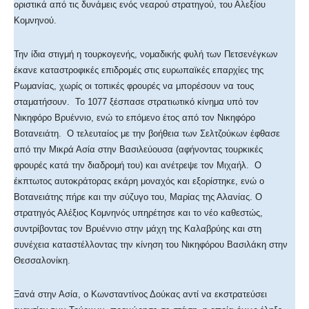
οριστικά από τις δυνάμεις ενός νεαρού στρατηγού, του Αλεξίου
Κομνηνού.
Την ίδια στιγμή η τουρκογενής, νομαδικής φυλή των Πετσενέγκων
έκανε καταστροφικές επιδρομές στις ευρωπαϊκές επαρχίες της
Ρωμανίας, χωρίς οι τοπικές φρουρές να μπορέσουν να τους
σταματήσουν. Το 1077 ξέσπασε στρατιωτικό κίνημα υπό τον
Νικηφόρο Βρυέννιο, ενώ το επόμενο έτος από τον Νικηφόρο
Βοτανειάτη. Ο τελευταίος με την βοήθεια των Σελτζούκων έφθασε
από την Μικρά Ασία στην Βασιλεύουσα (αφήνοντας τουρκικές
φρουρές κατά την διαδρομή του) και ανέτρεψε τον Μιχαήλ. Ο
έκπτωτος αυτοκράτορας εκάρη μοναχός και εξορίστηκε, ενώ ο
Βοτανειάτης πήρε και την σύζυγο του, Μαρίας της Αλανίας. Ο
στρατηγός Αλέξιος Κομνηνός υπηρέτησε και το νέο καθεστώς,
συντρίβοντας τον Βρυέννιο στην μάχη της Καλαβρύης και στη
συνέχεια καταστέλλοντας την κίνηση του Νικηφόρου Βασιλάκη στην
Θεσσαλονίκη.
Ξανά στην Ασία, ο Κωνσταντίνος Δούκας αντί να εκστρατεύσει