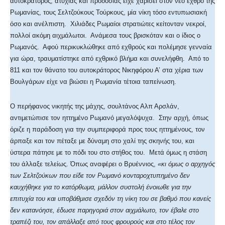
αυτοκράτορος, ατυχίας και προδοσίας είχε χαρίσει στον νέο εχθρό της
Ρωμανίας, τους Σελτζούκους Τούρκους, μία νίκη τόσο εντυπωσιακή
όσο και ανέλπιστη. Χιλιάδες Ρωμαίοι στρατιώτες κείτονταν νεκροί,
πολλοί ακόμη αιχμάλωτοι. Ανάμεσα τους βρισκόταν και ο ίδιος ο
Ρωμανός. Αφού περικυκλώθηκε από εχθρούς και πολέμησε γενναία
για ώρα, τραυματίστηκε από εχθρικό βλήμα και συνελήφθη. Από το
811 και τον θάνατο του αυτοκράτορος Νικηφόρου Α’ στα χέρια των
Βουλγάρων είχε να βιώσει η Ρωμανία τέτοια ταπείνωση.
Ο περήφανος νικητής της μάχης, σουλτάνος Αλπ Αρσλάν,
αντιμετώπισε τον ηττημένο Ρωμανό μεγαλόψυχα. Στην αρχή, όπως
όριζε η παράδοση για την συμπεριφορά προς τους ηττημένους, τον
άρπαξε και τον πέταξε με δύναμη στο χαλί της σκηνής του, και
ύστερα πάτησε με το πόδι του στο στήθος του. Μετά όμως η στάση
του άλλαξε τελείως. Όπως αναφέρει ο Βρυέννιος,
«κι όμως ο αρχηγός
των Σελτζούκων που είδε τον Ρωμανό κονταροχτυπημένο δεν
καυχήθηκε για το κατόρθωμα, μάλλον συστολή ένοιωθε για την
επιτυχία του και υποβάθμισε σχεδόν τη νίκη του σε βαθμό που κανείς
δεν κατανόησε, έδωσε παρηγοριά στον αιχμάλωτο, τον έβαλε στο
τραπέζι του, τον απάλλαξε από τους φρουρούς και στο τέλος τον