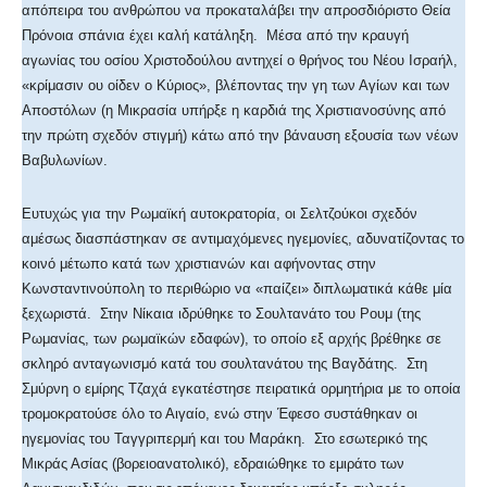
απόπειρα του ανθρώπου να προκαταλάβει την απροσδιόριστο Θεία
Πρόνοια σπάνια έχει καλή κατάληξη. Μέσα από την κραυγή
αγωνίας του οσίου Χριστοδούλου αντηχεί ο θρήνος του Νέου Ισραήλ,
«κρίμασιν ου οίδεν ο Κύριος», βλέποντας την γη των Αγίων και των
Αποστόλων (η Μικρασία υπήρξε η καρδιά της Χριστιανοσύνης από
την πρώτη σχεδόν στιγμή) κάτω από την βάναυση εξουσία των νέων
Βαβυλωνίων.
Ευτυχώς για την Ρωμαϊκή αυτοκρατορία, οι Σελτζούκοι σχεδόν
αμέσως διασπάστηκαν σε αντιμαχόμενες ηγεμονίες, αδυνατίζοντας το
κοινό μέτωπο κατά των χριστιανών και αφήνοντας στην
Κωνσταντινούπολη το περιθώριο να «παίζει» διπλωματικά κάθε μία
ξεχωριστά. Στην Νίκαια ιδρύθηκε το Σουλτανάτο του Ρουμ (της
Ρωμανίας, των ρωμαϊκών εδαφών), το οποίο εξ αρχής βρέθηκε σε
σκληρό ανταγωνισμό κατά του σουλτανάτου της Βαγδάτης. Στη
Σμύρνη ο εμίρης Τζαχά εγκατέστησε πειρατικά ορμητήρια με το οποία
τρομοκρατούσε όλο το Αιγαίο, ενώ στην Έφεσο συστάθηκαν οι
ηγεμονίας του Ταγγριπερμή και του Μαράκη. Στο εσωτερικό της
Μικράς Ασίας (βορειοανατολικό), εδραιώθηκε το εμιράτο των