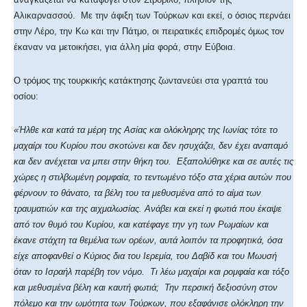
Αλικαρνασσού. Με την άφιξη των Τούρκων και εκεί, ο όσιος περνάει
στην Λέρο, την Κω και την Πάτμο, οι πειρατικές επιδρομές όμως τον
έκαναν να μετοικήσει, για άλλη μία φορά, στην Εύβοια.
Ο τρόμος της τουρκικής κατάκτησης ζωντανεύει στα γραπτά του
οσίου:
«Ήλθε και κατά τα μέρη της Ασίας και ολόκληρης της Ιωνίας τότε το
μαχαίρι του Κυρίου που σκοτώνει και δεν ησυχάζει, δεν έχει αναπαμό
και δεν ανέχεται να μπει στην θήκη του. Εξαπολύθηκε και σε αυτές τις
χώρες η στιλβωμένη ρομφαία, το τεντωμένο τόξο στα χέρια αυτών που
φέρνουν το θάνατο, τα βέλη του τα μεθυσμένα από το αίμα των
τραυματιών και της αιχμαλωσίας. Ανάβει και εκεί η φωτιά που έκαψε
από τον θυμό του Κυρίου, και κατέφαγε την γη των Ρωμαίων και
έκανε στάχτη τα θεμέλια των ορέων, αυτά λοιπόν τα προφητικά, όσα
είχε αποφανθεί ο Κύριος δια του Ιερεμία, του Δαβίδ και του Μωυσή
όταν το Ισραήλ παρέβη τον νόμο. Τι λέω μαχαίρι και ρομφαία και τόξο
και μεθυσμένα βέλη και καυτή φωτιά; Την περσική δεξιοσύνη στον
πόλεμο και την ωμότητα των Τούρκων, που εξαφάνισε ολόκληρη την