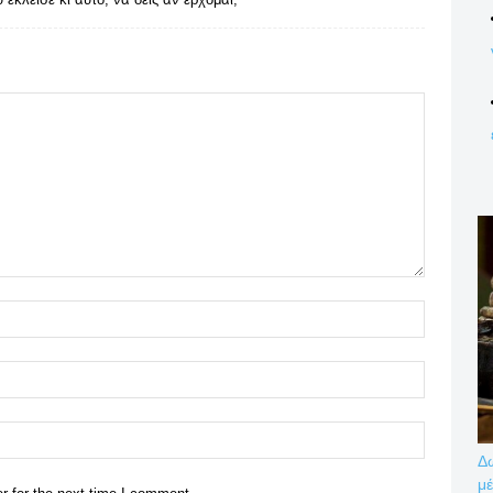
Name:*
Email:*
Website:
Δω
μέ