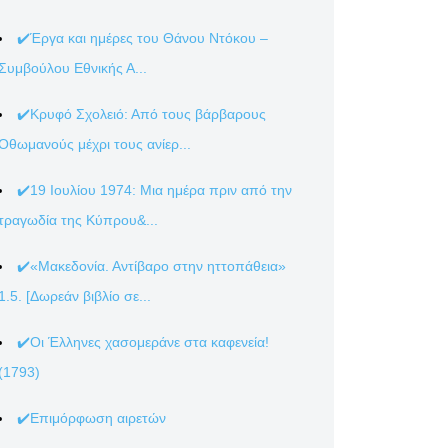
✔️Έργα και ημέρες του Θάνου Ντόκου –
Συμβούλου Εθνικής Α...
✔️Κρυφό Σχολειό: Από τους βάρβαρους
Οθωμανούς μέχρι τους ανίερ...
✔️19 Ιουλίου 1974: Μια ημέρα πριν από την
τραγωδία της Κύπρου&...
✔️«Μακεδονία. Αντίβαρο στην ηττοπάθεια»
1.5. [Δωρεάν βιβλίο σε...
✔️Οι Έλληνες χασομεράνε στα καφενεία!
(1793)
✔️Επιμόρφωση αιρετών