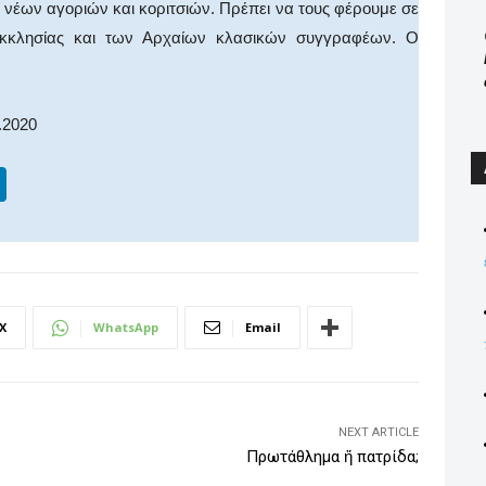
 νέων αγοριών και κοριτσιών. Πρέπει να τους φέρουμε σε
κκλησίας και των Αρχαίων κλασικών συγγραφέων. Ο
.2020
Li
n
k
e
dI
X
WhatsApp
Email
n
NEXT ARTICLE
Πρωτάθλημα ἤ πατρίδα;