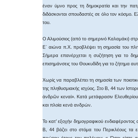
έναν ύμνο προς τη δημοκρατία και την πατ
διδάσκονται σπουδαστές σε όλο τον κόσμο. 
του.
Ο Αλιμούσιος (από το σημερινό Καλαμάκι) στρα
Ε΄ αιώνα π.Χ. προβλέψει τη σημασία του πλ
Σήμερα επανέρχεται η συζήτηση για το δη
επισημάνσεις του Θουκυδίδη για το ζήτημα αυτ
Χωρίς να παραβλέπει τη σημασία των ποιοτικ
της πληθυσμιακής ισχύος. Στο Β, 44 των Ιστορ
ἀνδρῶν κεναί». Κατά μετάφρασιν Ελευθερίου Β
και πλοία κενά ανδρών.
Το κατ’ εξοχήν δημογραφικού ενδιαφέροντος 
Β, 44 βάζει στο στόμα του Περικλέους τα 
πρώτου έτους του πολέμου: « Όσοι είστε α