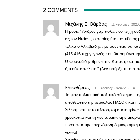
2 COMMENTS
Μιχάλης Σ. Βάρδας
11 February, 2020 
Η ρύσις ” Άνδρες γαρ πόλις , ού τείχη ο
εις τον Νικίαν , ο οποίος ήταν αντίθετος
τελικά ο Αλκιβιάδης , με συνέπεια να κα
(415-416 πχ) γεγονός που θα σημάνει τ
Ο Θουκυδίδης θρηνεί την Καταστροφή τω
ό,τι ούκ απώλετο ” (Δεν υπήρξε τίποτα πο
Ελευθέριος
11 February, 2020 At 22:10
Το μεταπολιτευτικό πολιτικό σύστημα – 
αποθεωτικό της ρεμούλας ΠΑΣΟΚ και η σ
Σιλωάμ και με το πλασάρισμα στο τρίγω
χρεοκοπία και τη νεο-αποικιακή επικυρι
τώρα από την επερχόμενη δημογραφική κα
γέννα!
Χολέβα, δεν πας μέχρι το περίπτερο, που 