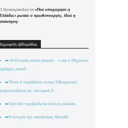
Ο Θρακομακεδών
on
«Πού υποχώρησε η
Ελλάδα;» ρωτάει ο πρωθυπουργός. Ιδού η
απάντηση:
Δημοφιλή εβδομάδας
➡️«Η Κύπρος κείται μακράν…» και ο 28χρονος
έφεδρος καταδ...
➡️Ὅταν ἡ παράδοση στούς Ὀθωμανούς
παρουσιάζεται ὡς «ἱστορικό δ...
➡️Γιατί δέν προβάλλεται αὐτή ἡ νεολαία;
➡️Η ιστορία της οικογένειας Μεταξά.