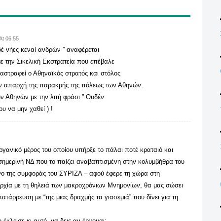
At 06:55
υδέ νήες κεναί ανδρών ” αναφέρεται
 με την Σικελική Εκστρατεία που επέβαλε
ταστραφεί ο Αθηναϊκός στρατός και στόλος
ην απαρχή της παρακμής της πόλεως των Αθηνών.
ν Αθηνών με την λιτή φράσι ” Ουδέν
υ να μην χαθεί ) !
οργανικό μέρος του οποίου υπήρξε το πάλαι ποτέ κραταιό και
ημερινή ΝΔ που το παίζει αναβαπτισμένη στην κολυμβήθρα του
νο της συμφοράς του ΣΥΡΙΖΑ – αφού έφερε τη χώρα στη
αρχία με τη θηλειά των μακροχρόνιων Μνημονίων, θα μας σώσει
τάρρευση με “της μιας δραχμής τα γιασεμιά” που δίνει για τη
έκλεισε κι αυτό, να δεις αν έρχομαι;