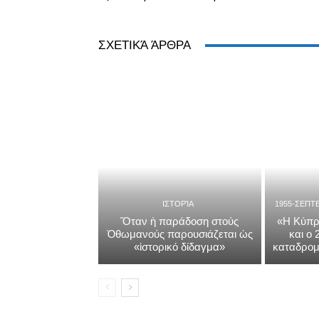
ΣΧΕΤΙΚΆ ΆΡΘΡΑ
ΙΣΤΟΡΊΑ
1955-ΣΕΠΤ
Ὅταν ἡ παράδοση στούς
«Η Κύπρ
Ὀθωμανούς παρουσιάζεται ὡς
και ο
«ἱστορικό δίδαγμα»
καταδρομ