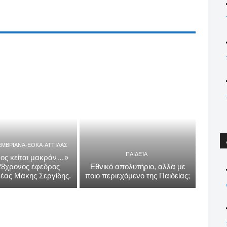
ΕΜΒΡΙΑΝΆ-ΕΟΚΑ-ΑΤΤΊΛΑΣ
ΠΑΙΔΕΊΑ
ος κείται μακράν…»
 28χρονος έφεδρος
Εθνικό απολυτήριο, αλλά με
έας Μάκης Σεργίδης.
ποιο περιεχόμενο της Παιδείας;