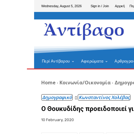
Wednesday, August 5, 2026
Sign in / Join
Αρχική
Πε
Περί Αντίβαρου
Αφιερώματα
Αρθρογρα
Home
Κοινωνία/Οικονομία
Δημογρ
Δημογραφικό
Κωνσταντίνος Χολέβας
Ο Θουκυδίδης προειδοποιεί γ
10 February, 2020