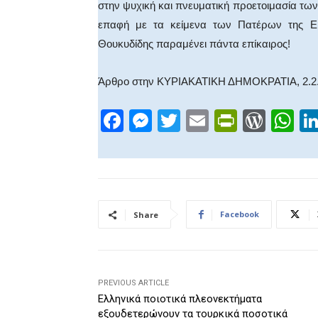
στην ψυχική και πνευματική προετοιμασία των
επαφή με τα κείμενα των Πατέρων της Ε
Θουκυδίδης παραμένει πάντα επίκαιρος!
Άρθρο στην ΚΥΡΙΑΚΑΤΙΚΗ ΔΗΜΟΚΡΑΤΙΑ, 2.2
F
M
T
E
Pr
W
W
a
e
wi
m
in
or
h
c
ss
tt
ail
tF
d
at
e
e
er
ri
Pr
s
b
n
e
e
A
Facebook
Share
o
g
n
ss
p
o
er
dl
p
k
y
PREVIOUS ARTICLE
Ελληνικά ποιοτικά πλεονεκτήματα
εξουδετερώνουν τα τουρκικά ποσοτικά