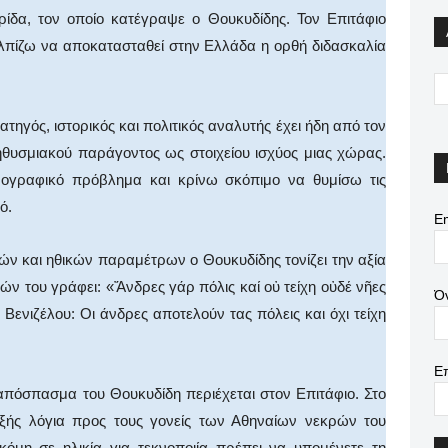
ρίδα, τον οποίο κατέγραψε ο Θουκυδίδης. Τον Επιτάφιο
Ελπίζω να αποκατασταθεί στην Ελλάδα η ορθή διδασκαλία
τηγός, ιστορικός και πολιτικός αναλυτής έχει ήδη από τον
ηθυσμιακού παράγοντος ως στοιχείου ισχύος μιας χώρας.
μογραφικό πρόβλημα και κρίνω σκόπιμο να θυμίσω τις
ό.
Em
ών και ηθικών παραμέτρων ο Θουκυδίδης τονίζει την αξία
ιών του γράφει: «Ἄνδρες γάρ πόλις καί οὐ τείχη οὐδέ νῆες
Ό
ενιζέλου: Οι άνδρες αποτελούν τας πόλεις και όχι τείχη
Ε
απόσπασμα του Θουκυδίδη περιέχεται στον Επιτάφιο. Στο
εξής λόγια προς τους γονείς των Αθηναίων νεκρών του
κόμη σε ηλικία για τεκνοποιία πρέπει να υπομένετε τη