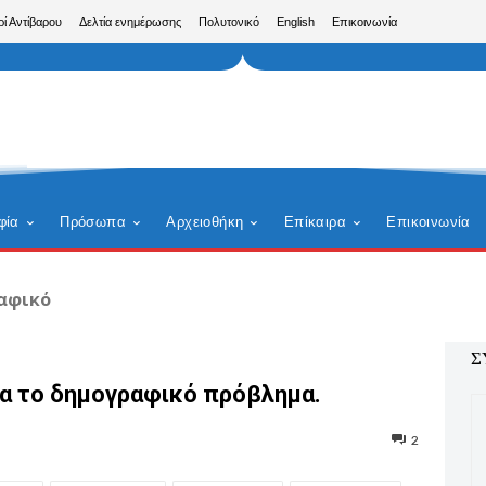
ρί Αντίβαρου
Δελτία ενημέρωσης
Πολυτονικό
English
Επικοινωνία
φία
Πρόσωπα
Αρχειοθήκη
Επίκαιρα
Επικοινωνία
αφικό
Σ
ια το δημογραφικό πρόβλημα.
2