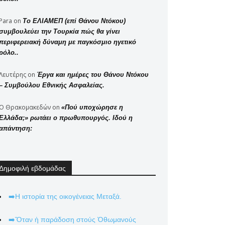
Para
on
Το ΕΛΙΑΜΕΠ (επί Θάνου Ντόκου)
συμβουλεύει την Τουρκία πώς θα γίνει
περιφερειακή δύναμη με παγκόσμιο ηγετικό
ρόλο..
Λευτέρης
on
Έργα και ημέρες του Θάνου Ντόκου
– Συμβούλου Εθνικής Ασφαλείας.
Ο Θρακομακεδών
on
«Πού υποχώρησε η
Ελλάδα;» ρωτάει ο πρωθυπουργός. Ιδού η
απάντηση:
Δημοφιλή εβδομάδας
➡️Η ιστορία της οικογένειας Μεταξά.
➡️Ὅταν ἡ παράδοση στούς Ὀθωμανούς