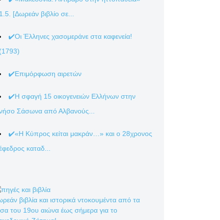
1.5. [Δωρεάν βιβλίο σε...
✔️Οι Έλληνες χασομεράνε στα καφενεία!
(1793)
✔️Επιμόρφωση αιρετών
✔️Η σφαγή 15 οικογενειών Ελλήνων στην
νήσο Σάσωνα από Αλβανούς...
✔️«Η Κύπρος κείται μακράν…» και ο 28χρονος
έφεδρος καταδ...
ρεάν βιβλία και ιστορικά ντοκουμέντα από τα
σα του 19ου αιώνα έως σήμερα για το