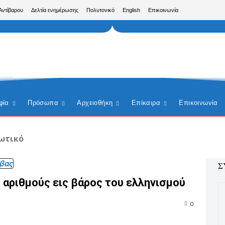
Αντίβαρου
Δελτία ενημέρωσης
Πολυτονικό
English
Επικοινωνία
φία
Πρόσωπα
Αρχειοθήκη
Επίκαιρα
Επικοινωνία
ωτικό
βας
Σ
 αριθμούς εις βάρος του ελληνισμού
0