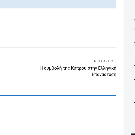
n
k
e
dI
WhatsApp
Email
Print
Viber
n
NEXT ARTICLE
Η συμβολή της Κύπρου στην Ελληνική
Επανάσταση