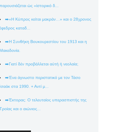
παρουσιάζεται ὡς «ἱστορικό δ...
➡️«Η Κύπρος κείται μακράν…» και ο 28χρονος
έφεδρος καταδ...
➡️Η Συνθήκη Βουκουρεστίου του 1913 και η
Μακεδονία.
➡️Γιατί δέν προβάλλεται αὐτή ἡ νεολαία;
➡️Ένα άγνωστο περιστατικό με τον Τάσο
Ισαάκ στα 1990. + Αντί μ...
➡️Έκτορας: Ο τελευταίος υπερασπιστής της
Τροίας και ο αιώνιος...