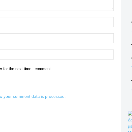
Name:*
Email:*
Website:
r for the next time I comment.
w your comment data is processed.
Δω
μέ