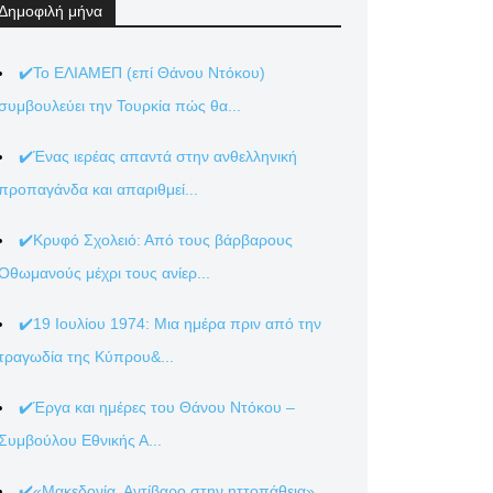
Δημοφιλή μήνα
✔️Το ΕΛΙΑΜΕΠ (επί Θάνου Ντόκου)
συμβουλεύει την Τουρκία πώς θα...
✔️Ένας ιερέας απαντά στην ανθελληνική
προπαγάνδα και απαριθμεί...
✔️Κρυφό Σχολειό: Από τους βάρβαρους
Οθωμανούς μέχρι τους ανίερ...
✔️19 Ιουλίου 1974: Μια ημέρα πριν από την
τραγωδία της Κύπρου&...
✔️Έργα και ημέρες του Θάνου Ντόκου –
Συμβούλου Εθνικής Α...
✔️«Μακεδονία. Αντίβαρο στην ηττοπάθεια»