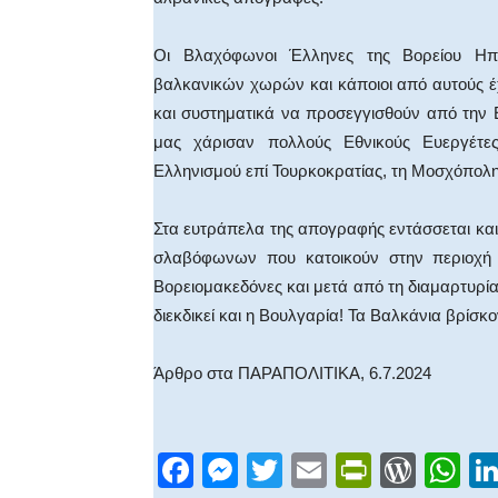
Οι Βλαχόφωνοι Έλληνες της Βορείου Ηπ
βαλκανικών χωρών και κάποιοι από αυτούς 
και συστηματικά να προσεγγισθούν από την Ε
μας χάρισαν πολλούς Εθνικούς Ευεργέτε
Ελληνισμού επί Τουρκοκρατίας, τη Μοσχόπολη
Στα ευτράπελα της απογραφής εντάσσεται και
σλαβόφωνων που κατοικούν στην περιοχή
Βορειομακεδόνες και μετά από τη διαμαρτυρί
διεκδικεί και η Βουλγαρία! Τα Βαλκάνια βρίσκ
Άρθρο στα ΠΑΡΑΠΟΛΙΤΙΚΑ, 6.7.2024
F
M
T
E
Pr
W
W