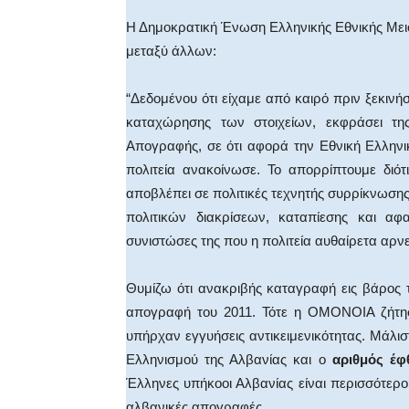
Η Δημοκρατική Ένωση Ελληνικής Εθνικής Με
μεταξύ άλλων:
“Δεδομένου ότι είχαμε από καιρό πριν ξεκινήσ
καταχώρησης των στοιχείων, εκφράσει τη
Απογραφής, σε ότι αφορά την Εθνική Ελληνι
πολιτεία ανακοίνωσε. Το απορρίπτουμε διότ
αποβλέπει σε πολιτικές τεχνητής συρρίκνωσης 
πολιτικών διακρίσεων, καταπίεσης και αφα
συνιστώσες της που η πολιτεία αυθαίρετα αρνεί
Θυμίζω ότι ανακριβής καταγραφή εις βάρος 
απογραφή του 2011. Τότε η ΟΜΟΝΟΙΑ ζήτησ
υπήρχαν εγγυήσεις αντικειμενικότητας. Μάλ
Ελληνισμού της Αλβανίας και ο
αριθμός έφ
Έλληνες υπήκοοι Αλβανίας είναι περισσότεροι.
αλβανικές απογραφές.