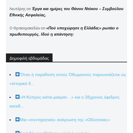
Λευτέρης
on
Έργα και ημέρες του Θάνου Ντόκου – Συμβούλου
Εθνικής Ασφαλείας.
Ο Θρακομακεδών
on
«Πού υποχώρησε η Ελλάδα;» ρωτάει ο
πρωθυπουργός. Ιδού η απάντηση:
Δημοφιλή εβδομάδας
Ὅταν ἡ παράδοση στούς Ὀθωμανούς παρουσιάζεται ὡς
«ἱστορικό δ...
«Η Κύπρος κείται μακράν…» και ο 28χρονος έφεδρος
καταδ...
Μια «συντηρητική» ανάγνωση της «Οδύσσειας»