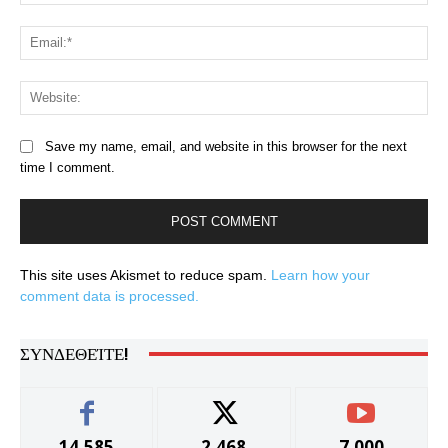
Ema
Web
Save my name, email, and website in this browser for the next
time I comment.
This site uses Akismet to reduce spam.
Learn how your
comment data is processed.
ΣΥΝΔΕΘΕΊΤΕ!
14,585
2,468
7,000