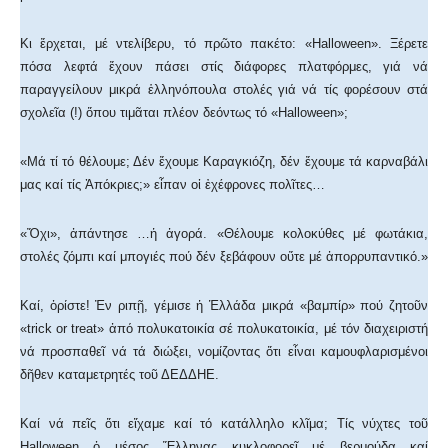
Κι ἔρχεται, μέ ντελίβερυ, τό πρῶτο πακέτο: «Halloween». Ξέρετε
πόσα λεφτά ἔχουν πάσει στίς διάφορες πλατφόρμες, γιά νά
παραγγείλουν μικρά ἑλληνόπουλα στολές γιά νά τίς φορέσουν στά
σχολεῖα (!) ὅπου τιμᾶται πλέον δεόντως τό «Halloween»;
«Μά τί τό θέλουμε; Δέν ἔχουμε Καραγκιόζη, δέν ἔχουμε τά καρναβάλι
μας καί τίς Ἀπόκριες;» εἶπαν οἱ ἐχέφρονες πολῖτες…
«Ὄχι», ἀπάντησε …ἡ ἀγορά. «Θέλουμε κολοκύθες μέ φωτάκια,
στολές ζόμπι καί μπογιές πού δέν ξεβάφουν οὔτε μέ ἀπορρυπαντικό.»
Καί, ὁρίστε! Ἐν ριπῇ, γέμισε ἡ Ἑλλάδα μικρά «βαμπίρ» πού ζητοῦν
«trick or treat» ἀπό πολυκατοικία σέ πολυκατοικία, μέ τόν διαχειριστή
νά προσπαθεῖ νά τά διώξει, νομίζοντας ὅτι εἶναι καμουφλαρισμένοι
δῆθεν καταμετρητές τοῦ ΔΕΔΔΗΕ.
Καί νά πεῖς ὅτι εἴχαμε καί τό κατάλληλο κλῖμα; Τίς νύχτες τοῦ
Halloween ὁ μέσος Ἕλληνας κυκλοφορεῖ μέ βερμούδα καί