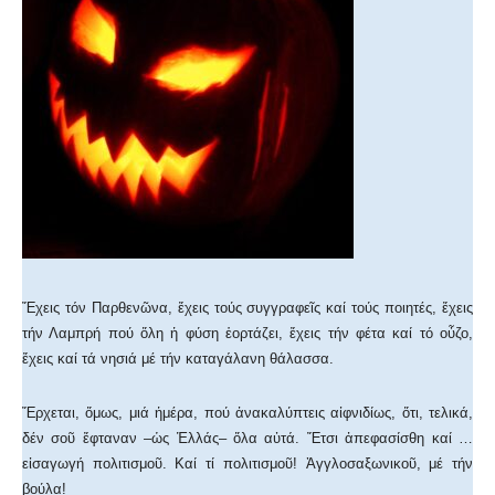
Ἔχεις τόν Παρθενῶνα, ἔχεις τούς συγγραφεῖς καί τούς ποιητές, ἔχεις
τήν Λαμπρή πού ὅλη ἡ φύση ἑορτάζει, ἔχεις τήν φέτα καί τό οὖζο,
ἔχεις καί τά νησιά μέ τήν καταγάλανη θάλασσα.
Ἔρχεται, ὅμως, μιά ἡμέρα, πού ἀνακαλύπτεις αἰφνιδίως, ὅτι, τελικά,
δέν σοῦ ἔφταναν –ὡς Ἑλλάς– ὅλα αὐτά. Ἔτσι ἀπεφασίσθη καί …
εἰσαγωγή πολιτισμοῦ. Καί τί πολιτισμοῦ! Ἀγγλοσαξωνικοῦ, μέ τήν
βούλα!