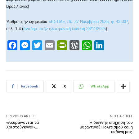
Βραζιλιάνες!
Ἄρθρο στήν ἐφημερίδα
«ΕΣΤΙΑ», Πέ. 27 Νοεμβρίου 2025, φ. 43.307
,
σελ. 1,4 (
ἀναδημ. στήν ἠλεκτρονική ἔκδοση 28/11/2025
).
F
M
T
E
Pr
W
W
Li
a
e
wi
m
in
or
h
n
c
ss
tt
ail
tF
d
at
k
e
e
er
ri
Pr
s
e
b
n
e
e
A
dI
Facebook
X
WhatsApp
o
g
n
ss
p
n
o
er
dl
p
k
y
PREVIOUS ARTICLE
NEXT ARTICLE
«Ἀκυρώνονται τά
Η διεθνής απήχηση του
Χριστούγεννα!»…
Βυζαντινού Πολιτισμού και η
ευθύνη μας.