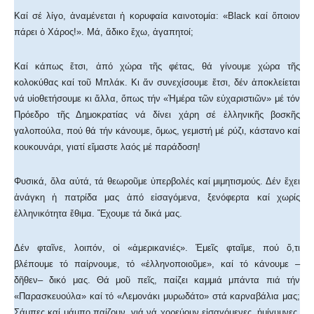
Καί σέ λίγο, ἀναμένεται ἡ κορυφαία καινοτομία: «Black καί ὅποιον
πάρει ὁ Χάρος!». Μά, ἄδικο ἔχω, ἀγαπητοί;
Καί κάπως ἔτσι, ἀπό χώρα τῆς φέτας, θά γίνουμε χώρα τῆς
κολοκύθας καί τοῦ Μπλάκ. Κι ἄν συνεχίσουμε ἔτσι, δέν ἀποκλείεται
νά υἱοθετήσουμε κι ἄλλα, ὅπως τήν «Ἡμέρα τῶν εὐχαριστιῶν» μέ τόν
Πρόεδρο τῆς Δημοκρατίας νά δίνει χάρη σέ ἑλληνικῆς βοσκῆς
γαλοπούλα, πού θά τήν κάνουμε, ὅμως, γεμιστή μέ ρύζι, κάστανο καί
κουκουνάρι, γιατί εἴμαστε λαός μέ παράδοση!
Φυσικά, ὅλα αὐτά, τά θεωροῦμε ὑπερβολές καί μιμητισμούς. Δέν ἔχει
ἀνάγκη ἡ πατρίδα μας ἀπό εἰσαγόμενα, ξενόφερτα καί χωρίς
ἑλληνικότητα ἔθιμα. Ἔχουμε τά δικά μας.
Δέν φταῖνε, λοιπόν, οἱ «ἀμερικανιές». Ἐμεῖς φταῖμε, πού ὅ,τι
βλέπουμε τό παίρνουμε, τό «ἑλληνοποιοῦμε», καί τό κάνουμε –
δῆθεν– δικό μας. Θά μοῦ πεῖς, παίζει καμμιά μπάντα πιά τήν
«Παρασκευούλα» καί τό «Λεμονάκι μυρωδάτο» στά καρναβάλια μας;
Σάμπες καί μάμπο παίζουν, γιά νά χορεύουν εἰσαγόμενες, ἡμίγυμνες,