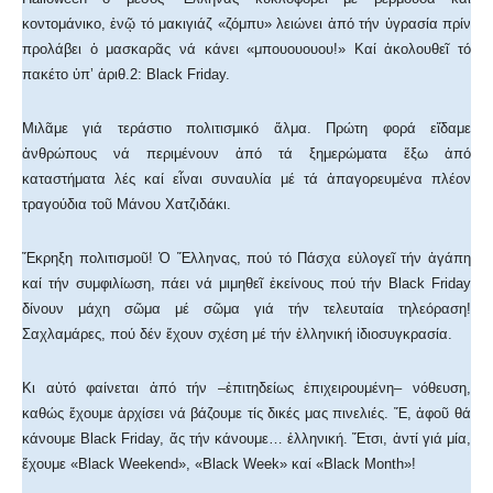
κοντομάνικο, ἐνῷ τό μακιγιάζ «ζόμπυ» λειώνει ἀπό τήν ὑγρασία πρίν
προλάβει ὁ μασκαρᾶς νά κάνει «μπουουουου!» Καί ἀκολουθεῖ τό
πακέτο ὑπ’ ἀριθ.2: Black Friday.
Μιλᾶμε γιά τεράστιο πολιτισμικό ἅλμα. Πρώτη φορά εἴδαμε
ἀνθρώπους νά περιμένουν ἀπό τά ξημερώματα ἔξω ἀπό
καταστήματα λές καί εἶναι συναυλία μέ τά ἀπαγορευμένα πλέον
τραγούδια τοῦ Μάνου Χατζιδάκι.
Ἔκρηξη πολιτισμοῦ! Ὁ Ἕλληνας, πού τό Πάσχα εὐλογεῖ τήν ἀγάπη
καί τήν συμφιλίωση, πάει νά μιμηθεῖ ἐκείνους πού τήν Black Friday
δίνουν μάχη σῶμα μέ σῶμα γιά τήν τελευταία τηλεόραση!
Σαχλαμάρες, πού δέν ἔχουν σχέση μέ τήν ἑλληνική ἰδιοσυγκρασία.
Κι αὐτό φαίνεται ἀπό τήν –ἐπιτηδείως ἐπιχειρουμένη– νόθευση,
καθώς ἔχουμε ἀρχίσει νά βάζουμε τίς δικές μας πινελιές. Ἔ, ἀφοῦ θά
κάνουμε Black Friday, ἄς τήν κάνουμε… ἑλληνική. Ἔτσι, ἀντί γιά μία,
ἔχουμε «Black Weekend», «Black Week» καί «Black Month»!