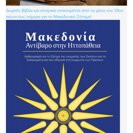
Δωρεάν βιβλία και ιστορικά ντοκουμέντα από τα μέσα του 19ου
αιώνα έως σήμερα για το Μακεδονικό Ζήτημα!