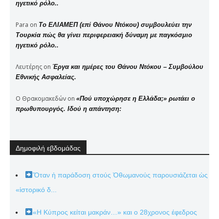
ηγετικό ρόλο..
Para
on
Το ΕΛΙΑΜΕΠ (επί Θάνου Ντόκου) συμβουλεύει την
Τουρκία πώς θα γίνει περιφερειακή δύναμη με παγκόσμιο
ηγετικό ρόλο..
Λευτέρης
on
Έργα και ημέρες του Θάνου Ντόκου – Συμβούλου
Εθνικής Ασφαλείας.
Ο Θρακομακεδών
on
«Πού υποχώρησε η Ελλάδα;» ρωτάει ο
πρωθυπουργός. Ιδού η απάντηση:
Δημοφιλή εβδομάδας
Ὅταν ἡ παράδοση στούς Ὀθωμανούς παρουσιάζεται ὡς
«ἱστορικό δ...
«Η Κύπρος κείται μακράν…» και ο 28χρονος έφεδρος