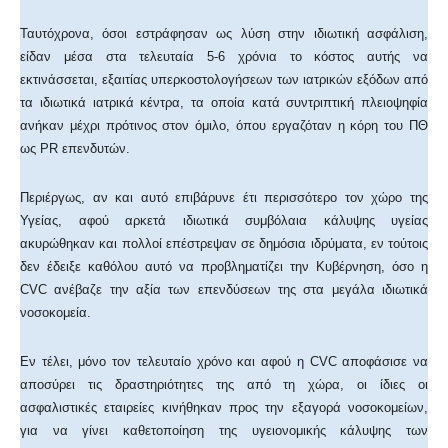
Ταυτόχρονα, όσοι εστράφησαν ως λύση στην ιδιωτική ασφάλιση,
είδαν μέσα στα τελευταία 5-6 χρόνια το κόστος αυτής να
εκτινάσσεται, εξαιτίας υπερκοστολογήσεων των ιατρικών εξόδων από
τα ιδιωτικά ιατρικά κέντρα, τα οποία κατά συντριπτική πλειοψηφία
ανήκαν μέχρι πρότινος στον όμιλο, όπου εργαζόταν η κόρη του ΠΘ
ως PR επενδυτών.
Περιέργως, αν και αυτό επιβάρυνε έτι περισσότερο τον χώρο της
Υγείας, αφού αρκετά ιδιωτικά συμβόλαια κάλυψης υγείας
ακυρώθηκαν και πολλοί επέστρεψαν σε δημόσια ιδρύματα, εν τούτοις
δεν έδειξε καθόλου αυτό να προβληματίζει την Κυβέρνηση, όσο η
CVC ανέβαζε την αξία των επενδύσεων της στα μεγάλα ιδιωτικά
νοσοκομεία.
Εν τέλει, μόνο τον τελευταίο χρόνο και αφού η CVC αποφάσισε να
αποσύρει τις δραστηριότητες της από τη χώρα, οι ίδιες οι
ασφαλιστικές εταιρείες κινήθηκαν προς την εξαγορά νοσοκομείων,
για να γίνει καθετοποίηση της υγειονομικής κάλυψης των