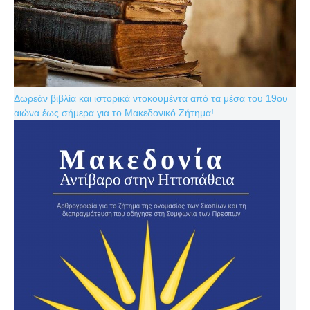
Δωρεάν βιβλία και ιστορικά ντοκουμέντα από τα μέσα του 19ου
αιώνα έως σήμερα για το Μακεδονικό Ζήτημα!