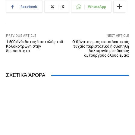
b
n
e
e
A
dI
Facebook
X
WhatsApp
o
g
n
ss
p
n
o
er
dl
p
k
y
PREVIOUS ARTICLE
NEXT ARTICLE
1.500 ἀνέκδοτες ἐπιστολές τοῦ
Ο θάνατος μιας εκπαιδευτικού,
Κολοκοτρώνη στήν
τυχαίο περιστατικό ή σιωπηλή
δημοσιότητα.
δολοφονία με ηθικούς
αυτουργούς όλους εμάς;
ΣΧΕΤΙΚΆ ΆΡΘΡΑ