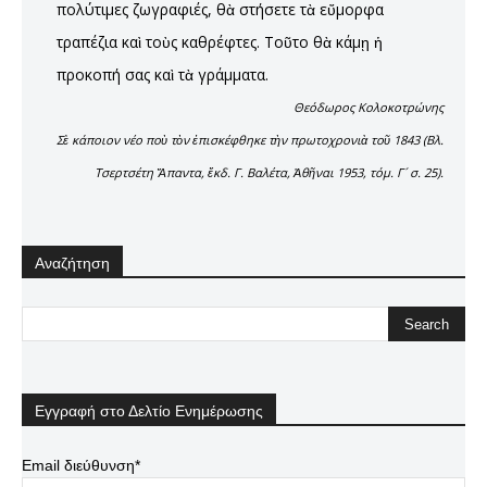
πολύτιμες ζωγραφιές, θὰ στήσετε τὰ εὔμορφα
τραπέζια καὶ τοὺς καθρέφτες. Τοῦτο θὰ κάμῃ ἡ
προκοπή σας καὶ τὰ γράμματα.
Θεόδωρος Κολοκοτρώνης
Σὲ κάποιον νέο ποὺ τὸν ἐπισκέφθηκε τὴν πρωτοχρονιὰ τοῦ 1843 (Βλ.
Τσερτσέτη Ἅπαντα, ἔκδ. Γ. Βαλέτα, Ἀθῆναι 1953, τόμ. Γ´ σ. 25).
Αναζήτηση
Εγγραφή στο Δελτίο Ενημέρωσης
Email διεύθυνση*