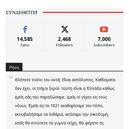
ΣΥΝΔΕΘΕΊΤΕ!
14,585
2,468
7,000
Fans
Followers
Subscribers
Ρήση
Βλέπετε τοῦτο τὸν ὀντᾶ; Εἶναι ἀστόλιστος. Καθίσματα
δὲν ἔχει, οἱ τοῖχοι ξεροί· τούτη εἶναι ἡ Ἑλλάδα καθὼς
ἐμεῖς σᾶς τὴν παραδώσαμε, ἐμεῖς οἱ γέροι εἰς τοὺς
νέους. Ἐμεῖς εἰς τὰ 1821 ἐκαθαρίσαμε τὸν τόπο,
ἐκουβαλήσαμε τὰ λιθάρια, ἐκτίσαμε τὴν οἰκοδομή,
ἐσεῖς θὰ ἐντύσετε τὰ γυμνὰ τείχη, θὰ φέρετε τὶς