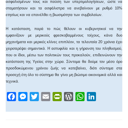
ασφαλισμένων τους και παύση των υπερτιμολογήσεων, ώστε να
σταματήσουν και τα ασφάλιστρα να ανεβαίνουν με ρυθμό 10%
ετησίως και να επανέλθει η βιωσιμότητα των συμβολαίων.
Η κατάσταση, παρά το πώς θέλουν οι κυβερνητικοί να την
εμφανίζουν με μερικούς φρεσκοβαμμένους τοίχους, κάνα δυο
μηχανήματα και μερικές κλίνες επιπλέον, τα τελευταία 20 χρόνια έχει
χειροτερέψει σημαντικά. Η αστυφιλία και η γήρανση του πληθυσμού,
που οι ίδιοι, μέσω των πολιτικών τους προκαλούν, επιδεινώνουν την
κατάσταση της Υγείας στην χώρα. Σύντομα θα δούμε τον μέσο όρο
προσδοκώμενου χρόνου ζωής να κατεβαίνει, διότι σύντομα στα
προσεχή έτη όλο το σύστημα θα γίνει μη βιώσιμο οικονομικά αλλά και
τεχνικά.
F
M
T
E
Pr
W
W
Li
a
e
wi
m
in
or
h
n
c
ss
tt
ail
tF
d
at
k
e
e
er
ri
Pr
s
e