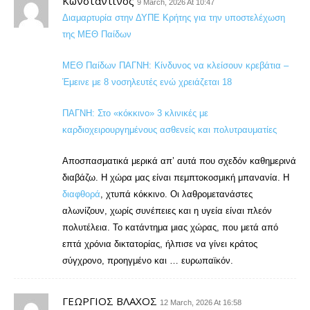
Κωνσταντίνος
9 March, 2026 At 10:47
Διαμαρτυρία στην ΔΥΠΕ Κρήτης για την υποστελέχωση
της ΜΕΘ Παίδων
ΜΕΘ Παίδων ΠΑΓΝΗ: Κίνδυνος να κλείσουν κρεβάτια –
Έμεινε με 8 νοσηλευτές ενώ χρειάζεται 18
ΠΑΓΝΗ: Στο «κόκκινο» 3 κλινικές με
καρδιοχειρουργημένους ασθενείς και πολυτραυματίες
Αποσπασματικά μερικά απ’ αυτά που σχεδόν καθημερινά
διαβάζω. Η χώρα μας είναι πεμπτοκοσμική μπανανία. H
διαφθορά
, χτυπά κόκκινο. Οι λαθρομετανάστες
αλωνίζουν, χωρίς συνέπειες και η υγεία είναι πλεόν
πολυτέλεια. Το κατάντημα μιας χώρας, που μετά από
επτά χρόνια δικτατορίας, ήλπισε να γίνει κράτος
σύγχρονο, προηγμένο και … ευρωπαϊκόν.
ΓΕΩΡΓΙΟΣ ΒΛΑΧΟΣ
12 March, 2026 At 16:58