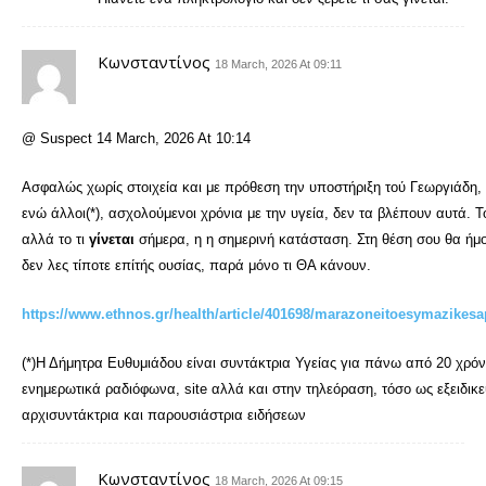
Κωνσταντίνος
18 March, 2026 At 09:11
@ Suspect 14 March, 2026 At 10:14
Ασφαλώς χωρίς στοιχεία και με πρόθεση την υποστήριξη τού Γεωργιάδη, εί
ενώ άλλοι(*), ασχολούμενοι χρόνια με την υγεία, δεν τα βλέπουν αυτά. Τ
αλλά το τι
γίνεται
σήμερα, η η σημερινή κατάσταση. Στη θέση σου θα ήμο
δεν λες τίποτε επίτής ουσίας, παρά μόνο τι ΘΑ κάνουν.
https://www.ethnos.gr/health/article/401698/marazoneitoesymazikes
(*)Η Δήμητρα Ευθυμιάδου είναι συντάκτρια Υγείας για πάνω από 20 χρόνι
ενημερωτικά ραδιόφωνα, site αλλά και στην τηλεόραση, τόσο ως εξειδικε
αρχισυντάκτρια και παρουσιάστρια ειδήσεων
Κωνσταντίνος
18 March, 2026 At 09:15