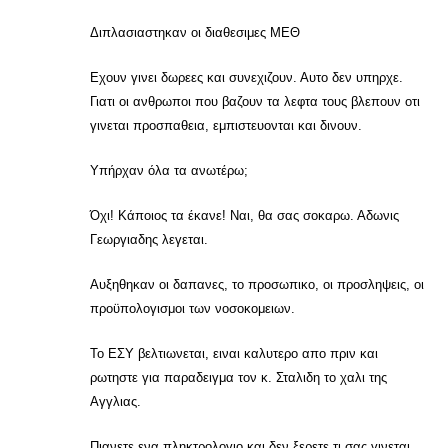
Διπλασιαστηκαν οι διαθεσιμες ΜΕΘ
Εχουν γινει δωρεες και συνεχιζουν. Αυτο δεν υπηρχε.
Γιατι οι ανθρωποι που βαζουν τα λεφτα τους βλεπουν οτι
γινεται προσπαθεια, εμπιστευονται και δινουν.
Υπήρχαν όλα τα ανωτέρω;
Όχι! Κάποιος τα έκανε! Ναι, θα σας σοκαρω. Αδωνις
Γεωργιαδης λεγεται.
Αυξηθηκαν οι δαπανες, το προσωπικο, οι προσληψεις, οι
προϋπολογισμοι των νοσοκομειων.
Το ΕΣΥ βελτιωνεται, ειναι καλυτερο απο πριν και
ρωτηστε για παραδειγμα τον κ. Σταλιδη το χαλι της
Αγγλιας.
Πιανετε ενα πληκτρολογιο και δεν ξερετε τι σας γινεται.