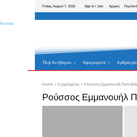
Friday, August 7, 2026
Sign in / Join
Αρχική
Περί Αντ
Περί Αντίβαρου
Αφιερώματα
Αρθρογρα
Home
Συγγραφέας
Ρούσσος Εμμανουήλ Παπαδά
Ρούσσος Εμμανουήλ 