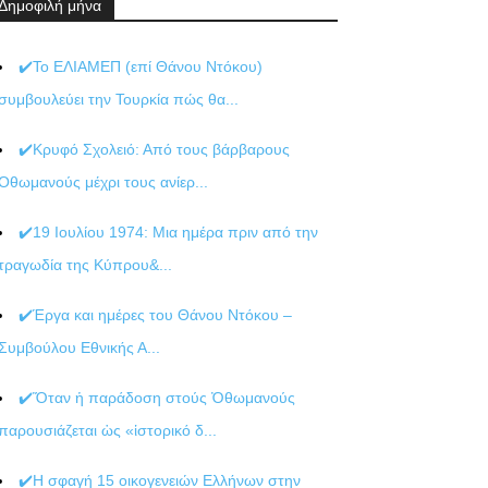
Δημοφιλή μήνα
✔️Το ΕΛΙΑΜΕΠ (επί Θάνου Ντόκου)
συμβουλεύει την Τουρκία πώς θα...
✔️Κρυφό Σχολειό: Από τους βάρβαρους
Οθωμανούς μέχρι τους ανίερ...
✔️19 Ιουλίου 1974: Μια ημέρα πριν από την
τραγωδία της Κύπρου&...
✔️Έργα και ημέρες του Θάνου Ντόκου –
Συμβούλου Εθνικής Α...
✔️Ὅταν ἡ παράδοση στούς Ὀθωμανούς
παρουσιάζεται ὡς «ἱστορικό δ...
✔️Η σφαγή 15 οικογενειών Ελλήνων στην