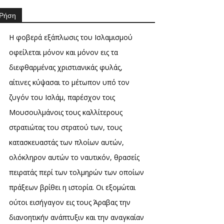
Ρήση
Η φοβερά εξάπλωσις του Ισλαμισμού
οφείλεται μόνον και μόνον εις τα
διεφθαρμένας χριστιανικάς φυλάς,
αίτινες κύψασαι το μέτωπον υπό τον
ζυγόν του Ισλάμ, παρέσχον τοις
Μουσουλμάνοις τους καλλίτερους
στρατιώτας του στρατού των, τους
κατασκευαστάς των πλοίων αυτών,
ολόκληρον αυτών το ναυτικόν, θρασείς
πειρατάς περί των τολμηρών των οποίων
πράξεων βρίθει η ιστορία. Οι εξομώται
ούτοι εισήγαγον εις τους Άραβας την
διανοητικήν ανάπτυξιν και την αναγκαίαν