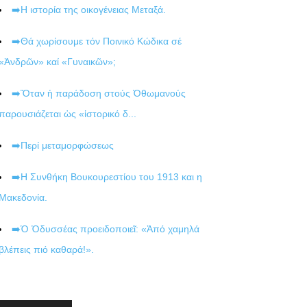
➡️Η ιστορία της οικογένειας Μεταξά.
➡️Θά χωρίσουμε τόν Ποινικό Κώδικα σέ
«Ἀνδρῶν» καί «Γυναικῶν»;
➡️Ὅταν ἡ παράδοση στούς Ὀθωμανούς
παρουσιάζεται ὡς «ἱστορικό δ...
➡️Περί μεταμορφώσεως
➡️Η Συνθήκη Βουκουρεστίου του 1913 και η
Μακεδονία.
➡️Ὁ Ὀδυσσέας προειδοποιεῖ: «Ἀπό χαμηλά
βλέπεις πιό καθαρά!».