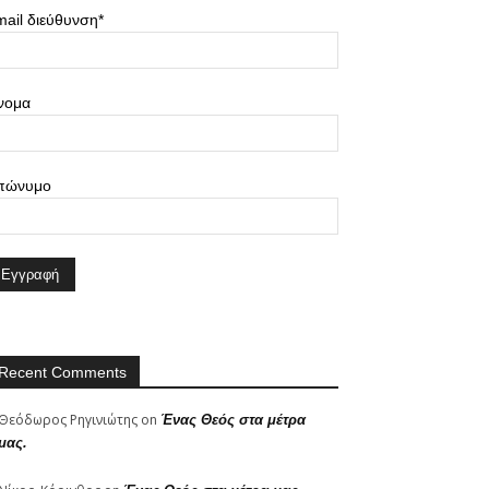
ail διεύθυνση*
νομα
πώνυμο
Recent Comments
Θεόδωρος Ρηγινιώτης
on
Ένας Θεός στα μέτρα
μας.