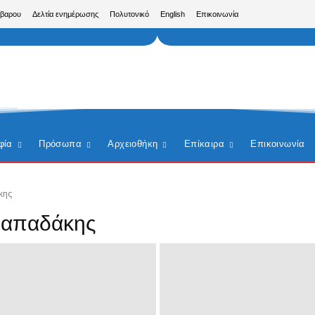
ίβαρου
Δελτία ενημέρωσης
Πολυτονικό
English
Επικοινωνία
φία
Πρόσωπα
Αρχειοθήκη
Επίκαιρα
Επικοινωνία
κης
Παπαδάκης