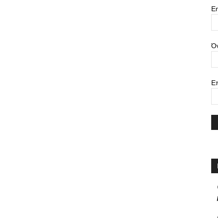
Em
Ό
Ε