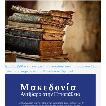
Δωρεάν βιβλία και ιστορικά ντοκουμέντα από τα μέσα του 19ου
αιώνα έως σήμερα για το Μακεδονικό Ζήτημα!