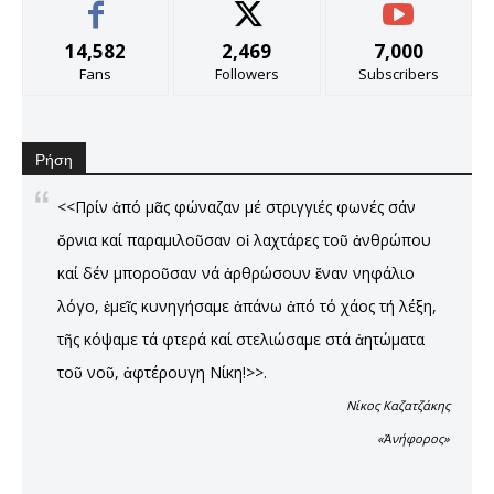
14,582
2,469
7,000
Fans
Followers
Subscribers
Ρήση
<<Πρίν ἀπό μᾶς φώναζαν μέ στριγγιές φωνές σάν
ὄρνια καί παραμιλοῦσαν οἱ λαχτάρες τοῦ ἀνθρώπου
καί δέν μποροῦσαν νά ἀρθρώσουν ἕναν νηφάλιο
λόγο, ἐμεῖς κυνηγήσαμε ἀπάνω ἀπό τό χάος τή λέξη,
τῆς κόψαμε τά φτερά καί στελιώσαμε στά ἀητώματα
τοῦ νοῦ, ἀφτέρουγη Νίκη!>>.
Νίκος Καζατζάκης
«Ἀνήφορος»