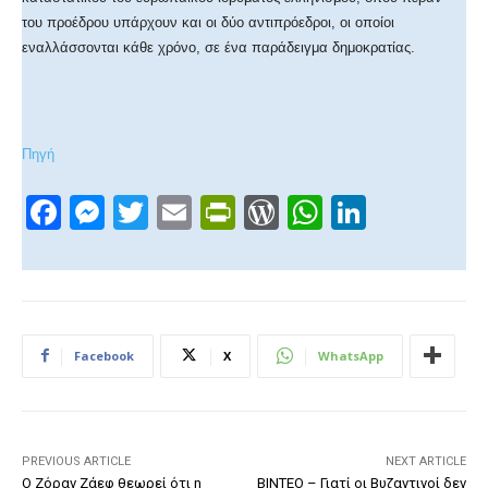
του προέδρου υπάρχουν και οι δύο αντιπρόεδροι, οι οποίοι
εναλλάσσονται κάθε χρόνο, σε ένα παράδειγμα δημοκρατίας.
Πηγή
F
M
T
E
Pr
W
W
Li
a
e
wi
m
in
or
h
n
c
ss
tt
ail
tF
d
at
k
e
e
er
ri
Pr
s
e
b
n
e
e
A
dI
Facebook
X
WhatsApp
o
g
n
ss
p
n
o
er
dl
p
k
y
PREVIOUS ARTICLE
NEXT ARTICLE
Ο Ζόραν Ζάεφ θεωρεί ότι η
ΒΙΝΤΕΟ – Γιατί οι Βυζαντινοί δεν