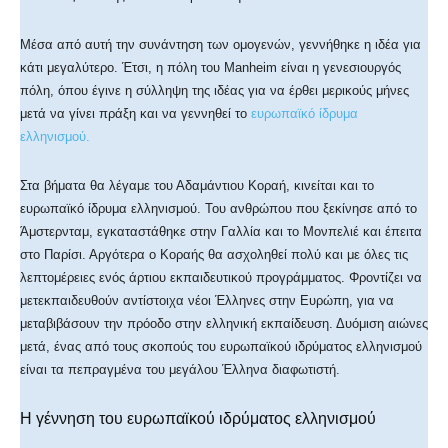
Μέσα από αυτή την συνάντηση των ομογενών, γεννήθηκε η ιδέα για
κάτι μεγαλύτερο. Έτσι, η πόλη του Μanheim είναι η γενεσιουργός
πόλη, όπου έγινε η σύλληψη της ιδέας για να έρθει μερικούς μήνες
μετά να γίνει πράξη και να γεννηθεί το
ευρωπαϊκό ίδρυμα
ελληνισμού.
Στα βήματα θα λέγαμε του Αδαμάντιου Κοραή, κινείται και το
ευρωπαϊκό ίδρυμα ελληνισμού. Του ανθρώπου που ξεκίνησε από το
Άμστερνταμ, εγκαταστάθηκε στην Γαλλία και το Μονπελιέ και έπειτα
στο Παρίσι. Αργότερα ο Κοραής θα ασχοληθεί πολύ και με όλες τις
λεπτομέρειες ενός άρτιου εκπαιδευτικού προγράμματος. Φροντίζει να
μετεκπαιδευθούν αντίστοιχα νέοι Έλληνες στην Ευρώπη, για να
μεταβιβάσουν την πρόοδο στην ελληνική εκπαίδευση. Δυόμιση αιώνες
μετά, ένας από τους σκοπούς του ευρωπαϊκού ιδρύματος ελληνισμού
είναι τα πεπραγμένα του μεγάλου Έλληνα διαφωτιστή.
Η γέννηση του ευρωπαϊκού ιδρύματος ελληνισμού