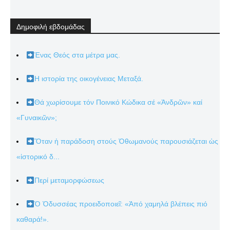
Δημοφιλή εβδομάδας
Ένας Θεός στα μέτρα μας.
Η ιστορία της οικογένειας Μεταξά.
Θά χωρίσουμε τόν Ποινικό Κώδικα σέ «Ἀνδρῶν» καί
«Γυναικῶν»;
Ὅταν ἡ παράδοση στούς Ὀθωμανούς παρουσιάζεται ὡς
«ἱστορικό δ...
Περί μεταμορφώσεως
Ὁ Ὀδυσσέας προειδοποιεῖ: «Ἀπό χαμηλά βλέπεις πιό
καθαρά!».