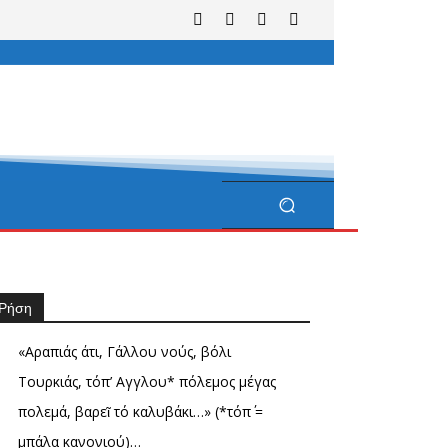
Ρήση
«Αραπιάς άτι, Γάλλου νούς, βόλι
Τουρκιάς, τόπ’ Αγγλου* πόλεμος μέγας
πολεμά, βαρεῖ τό καλυβάκι…» (*τόπ΄ =
μπάλα κανονιού)…