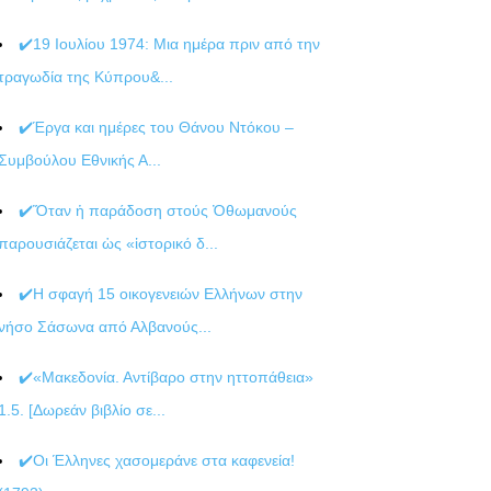
✔️19 Ιουλίου 1974: Μια ημέρα πριν από την
τραγωδία της Κύπρου&...
✔️Έργα και ημέρες του Θάνου Ντόκου –
Συμβούλου Εθνικής Α...
✔️Ὅταν ἡ παράδοση στούς Ὀθωμανούς
παρουσιάζεται ὡς «ἱστορικό δ...
✔️Η σφαγή 15 οικογενειών Ελλήνων στην
νήσο Σάσωνα από Αλβανούς...
✔️«Μακεδονία. Αντίβαρο στην ηττοπάθεια»
1.5. [Δωρεάν βιβλίο σε...
✔️Οι Έλληνες χασομεράνε στα καφενεία!