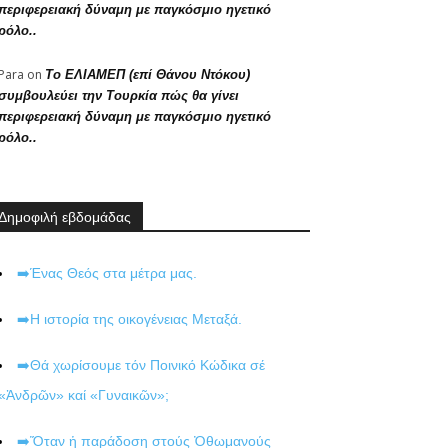
περιφερειακή δύναμη με παγκόσμιο ηγετικό
ρόλο..
Para
on
Το ΕΛΙΑΜΕΠ (επί Θάνου Ντόκου)
συμβουλεύει την Τουρκία πώς θα γίνει
περιφερειακή δύναμη με παγκόσμιο ηγετικό
ρόλο..
Δημοφιλή εβδομάδας
➡️Ένας Θεός στα μέτρα μας.
➡️Η ιστορία της οικογένειας Μεταξά.
➡️Θά χωρίσουμε τόν Ποινικό Κώδικα σέ
«Ἀνδρῶν» καί «Γυναικῶν»;
➡️Ὅταν ἡ παράδοση στούς Ὀθωμανούς