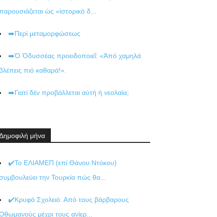
παρουσιάζεται ὡς «ἱστορικό δ...
➡️Περί μεταμορφώσεως
➡️Ὁ Ὀδυσσέας προειδοποιεῖ: «Ἀπό χαμηλά
βλέπεις πιό καθαρά!».
➡️Γιατί δέν προβάλλεται αὐτή ἡ νεολαία;
Δημοφιλή μήνα
✔️Το ΕΛΙΑΜΕΠ (επί Θάνου Ντόκου)
συμβουλεύει την Τουρκία πώς θα...
✔️Κρυφό Σχολειό: Από τους βάρβαρους
Οθωμανούς μέχρι τους ανίερ...