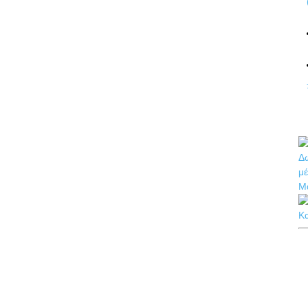
Δω
μέ
Μ
Κ