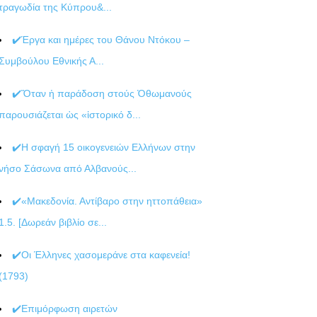
τραγωδία της Κύπρου&...
✔️Έργα και ημέρες του Θάνου Ντόκου –
Συμβούλου Εθνικής Α...
✔️Ὅταν ἡ παράδοση στούς Ὀθωμανούς
παρουσιάζεται ὡς «ἱστορικό δ...
✔️Η σφαγή 15 οικογενειών Ελλήνων στην
νήσο Σάσωνα από Αλβανούς...
✔️«Μακεδονία. Αντίβαρο στην ηττοπάθεια»
1.5. [Δωρεάν βιβλίο σε...
✔️Οι Έλληνες χασομεράνε στα καφενεία!
(1793)
✔️Επιμόρφωση αιρετών