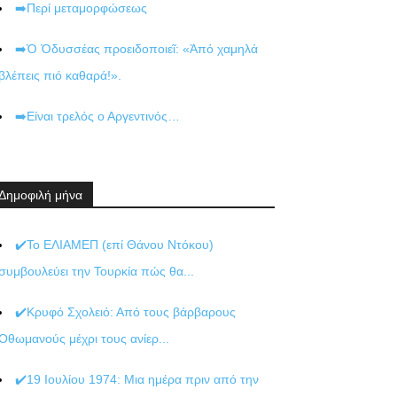
➡️Περί μεταμορφώσεως
➡️Ὁ Ὀδυσσέας προειδοποιεῖ: «Ἀπό χαμηλά
βλέπεις πιό καθαρά!».
➡️Είναι τρελός ο Αργεντινός…
Δημοφιλή μήνα
✔️Το ΕΛΙΑΜΕΠ (επί Θάνου Ντόκου)
συμβουλεύει την Τουρκία πώς θα...
✔️Κρυφό Σχολειό: Από τους βάρβαρους
Οθωμανούς μέχρι τους ανίερ...
✔️19 Ιουλίου 1974: Μια ημέρα πριν από την