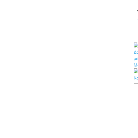
Δω
μέ
Μ
Κ