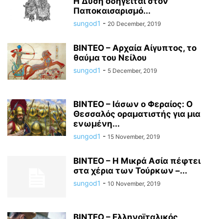
Η Δύση οδηγείται στον
Παποκαισαρισμό...
sungod1
-
20 December, 2019
ΒΙΝΤΕΟ – Αρχαία Αίγυπτος, το
θαύμα του Νείλου
sungod1
-
5 December, 2019
ΒΙΝΤΕΟ – Ιάσων ο Φεραίος: Ο
Θεσσαλός οραματιστής για μια
ενωμένη...
sungod1
-
15 November, 2019
ΒΙΝΤΕΟ – Η Μικρά Ασία πέφτει
στα χέρια των Τούρκων –...
sungod1
-
10 November, 2019
ΒΙΝΤΕΟ – Ελληνοϊταλικός