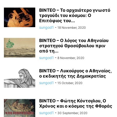
ΒΙΝΤΕΟ – Το αρχαιότερο γνωστό
τραγούδι του κόσμου: Ο
Επιτάφιος του...
sungod1
-
18 November, 2020
ΒΙΝΤΕΟ – Ο λόγος του Αθηναίου
στρατηγού Θρασύβουλου πριν
από τη...
sungod1
-
8 November, 2020
ΒΙΝΤΕΟ – Λυκούργος ο Αθηναίος,
ο εκδικητής της Δημοκρατίας
sungod1
-
15 October, 2020
ΒΙΝΤΕΟ – Φώτης Κόντογλου, Ο
Χρόνος και ο κόσμος της Φθοράς
sungod1
-
30 September, 2020