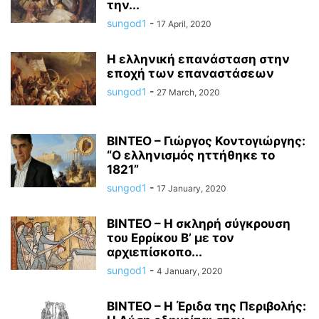
την...
sungod1
-
17 April, 2020
Η ελληνική επανάσταση στην
εποχή των επαναστάσεων
sungod1
-
27 March, 2020
ΒΙΝΤΕΟ – Γιώργος Κοντογιώργης:
“Ο ελληνισμός ηττήθηκε το
1821”
sungod1
-
17 January, 2020
ΒΙΝΤΕΟ – Η σκληρή σύγκρουση
του Ερρίκου Β’ με τον
αρχιεπίσκοπο...
sungod1
-
4 January, 2020
ΒΙΝΤΕΟ – Η Έριδα της Περιβολής: