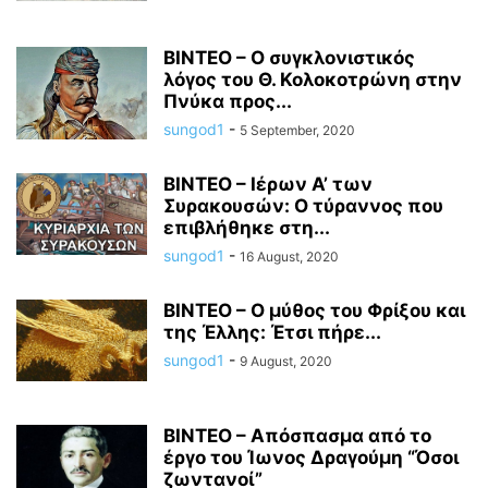
ΒΙΝΤΕΟ – Ο συγκλονιστικός
λόγος του Θ. Κολοκοτρώνη στην
Πνύκα προς...
sungod1
-
5 September, 2020
ΒΙΝΤΕΟ – Ιέρων Α’ των
Συρακουσών: Ο τύραννος που
επιβλήθηκε στη...
sungod1
-
16 August, 2020
ΒΙΝΤΕΟ – Ο μύθος του Φρίξου και
της Έλλης: Έτσι πήρε...
sungod1
-
9 August, 2020
ΒΙΝΤΕΟ – Απόσπασμα από το
έργο του Ίωνος Δραγούμη “Όσοι
ζωντανοί”