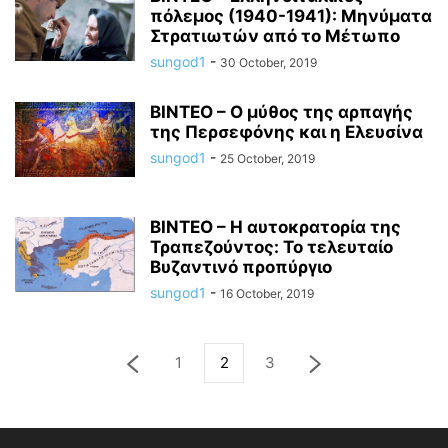
πόλεμος (1940-1941): Μηνύματα
Στρατιωτών από το Μέτωπο
sungod1
-
30 October, 2019
ΒΙΝΤΕΟ – Ο μύθος της αρπαγής
της Περσεφόνης και η Ελευσίνα
sungod1
-
25 October, 2019
ΒΙΝΤΕΟ – Η αυτοκρατορία της
Τραπεζούντος: Το τελευταίο
Βυζαντινό προπύργιο
sungod1
-
16 October, 2019
1
2
3