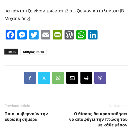
μα πάντα τζειείνον τρώεται τζιαί τζιείνον καταλυέται»(Β.
Μιχαηλίδης).
Facebook
Messenger
Twitter
Email
PrintFriendly
WordPress
WhatsAp
LinkedI
TAGS
Κύπρος-2014
Previous article
Next article
Ποιοί κυβερνούν την
Ο θίασος θα προσπαθήσει
Ευρώπη σήμερα
να αποφύγει την πτώση του
με κάθε μέσον