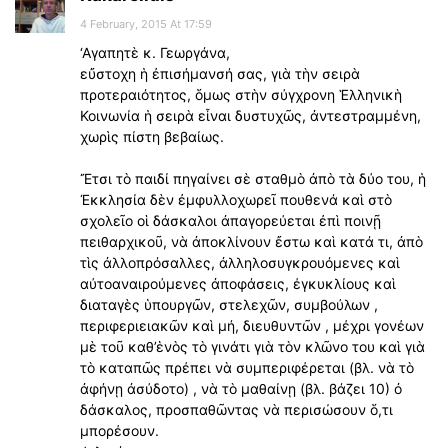
4 February, 2015 At 17:59
‘Αγαπητὲ κ. Γεωργάνα,
εὔστοχη ἡ ἐπισήμανσή σας, γιὰ τὴν σειρὰ
προτεραιότητος, ὅμως στὴν σύγχρονη Ἑλληνικὴ
Κοινωνία ἡ σειρὰ εἶναι δυστυχῶς, ἀντεστραμμένη,
χωρὶς πίστη βεβαίως.
Ἔτσι τὸ παιδί πηγαίνει σὲ σταθμὸ ἀπὸ τὰ δύο του, ἡ
Ἐκκλησία δὲν ἐμφυλλοχωρεῖ πουθενά καὶ στὸ
σχολεῖο οἱ δάσκαλοι ἀπαγορεύεται ἐπὶ ποινῇ
πειθαρχικοῦ, νὰ ἀποκλίνουν ἔστω καὶ κατά τι, ἀπὸ
τὶς ἀλλοπρόσαλλες, ἀλληλοσυγκρουόμενες καὶ
αύτοαναιρούμενες ἀποφάσεις, έγκυκλίους καὶ
διαταγὲς ὑπουργῶν, στελεχῶν, συμβούλων ,
περιφεριειακῶν καὶ μή, διευθυντῶν , μέχρι γονέων
μὲ τοῦ καθ’ἑνὸς τὸ γινάτι γιὰ τὸν κλῶνο του καὶ γιὰ
τὸ καταπῶς πρέπει νὰ συμπεριφέρεται (βλ. νὰ τὸ
ἀφήνῃ ἀσύδοτο) , νὰ τὸ μαθαίνῃ (βλ. βάζει 10) ὀ
δάσκαλος, προσπαθῶντας νὰ περισώσουν ὅ,τι
μπορέσουν.