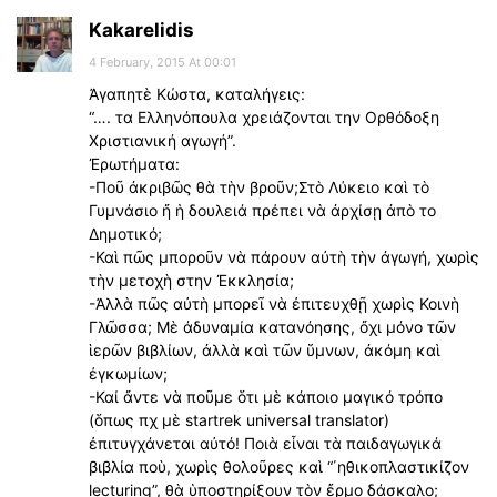
Kakarelidis
4 February, 2015 At 00:01
Ἀγαπητὲ Κώστα, καταλήγεις:
“…. τα Ελληνόπουλα χρειάζονται την Ορθόδοξη
Χριστιανική αγωγή”.
Ἐρωτήματα:
-Ποῦ ἀκριβῶς θὰ τὴν βροῦν;Στὸ Λύκειο καὶ τὸ
Γυμνάσιο ἤ ἡ δουλειά πρέπει νὰ ἀρχίσῃ ἀπὸ το
Δημοτικό;
-Καὶ πῶς μποροῦν νὰ πάρουν αὐτὴ τὴν ἀγωγή, χωρὶς
τὴν μετοχὴ στην Ἐκκλησία;
-Ἀλλὰ πῶς αὐτὴ μπορεῖ νὰ ἐπιτευχθῇ χωρὶς Κοινὴ
Γλῶσσα; Μὲ άδυναμία κατανόησης, ὄχι μόνο τῶν
ἱερῶν βιβλίων, ἀλλὰ καὶ τῶν ὕμνων, ἀκόμη καὶ
έγκωμίων;
-Καί ἄντε νὰ ποῦμε ὅτι μὲ κάποιο μαγικό τρόπο
(ὅπως πχ μὲ startrek universal translator)
ἐπιτυγχάνεται αὐτό! Ποιὰ εἶναι τὰ παιδαγωγικά
βιβλία ποὺ, χωρὶς θολοῦρες καὶ “΄ηθικοπλαστικίζον
lecturing”, θὰ ὑποστηρίξουν τὸν ἔρμο δάσκαλο;