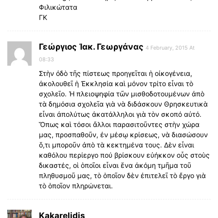
Φιλικώτατα
ΓΚ
Γεώργιος Ἰακ. Γεωργάνας
4 February, 2015 At
08:33
Στὴν ὀδὸ τῆς πίστεως προηγεῖται ἡ οἰκογένεια,
ἀκολουθεῖ ἡ Ἐκκλησία καὶ μόνον τρίτο εἶναι τὸ
σχολεῖο. Ἡ πλειοψηφία τῶν μισθοδοτουμένων ἀπὸ
τὰ δημόσια σχολεῖα γιὰ νὰ διδάσκουν Θρησκευτικὰ
εἶναι ἀπολύτως ἀκατάλληλοι γιὰ τὸν σκοπό αὐτό.
Ὅπως καὶ τόσοι ἄλλοι παρασιτοῦντες στὴν χώρα
μας, προσπαθοῦν, ἐν μέσῳ κρίσεως, νὰ διασώσουν
ὅ,τι μποροῦν ἀπὸ τὰ κεκτημένα τους. Δὲν εἶναι
καθόλου περίεργο πού βρίσκουν εὐήκκον οὖς στοὺς
δικαστές, οἱ ὁποῖοι εἶναι ἕνα ἀκόμη τμῆμα τοῦ
πληθυσμοῦ μας, τὸ ὁποῖον δὲν ἐπιτελεῖ τὸ ἔργο γιὰ
τὸ ὁποῖον πληρώνεται.
Kakarelidis