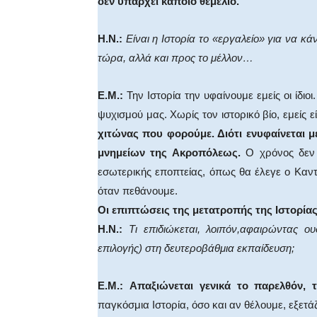
δεν υπάρχει κάποιο θεμέλιο.
Η.Ν.:
Είναι η Ιστορία το «εργαλείο» για να κ
τώρα, αλλά και προς το μέλλον…
Ε.Μ.:
Την Ιστορία την υφαίνουμε εμείς οι ίδιο
ψυχισμού μας. Χωρίς τον ιστορικό βίο, εμείς 
χιτώνας που φορούμε. Διότι ενυφαίνεται μ
μνημείων της Ακροπόλεως.
Ο χρόνος δεν 
εσωτερικής εποπτείας, όπως θα έλεγε ο Καντ
όταν πεθάνουμε.
Οι επιπτώσεις της μετατροπής της Ιστορία
Η.Ν.:
Τι επιδιώκεται, λοιπόν,αφαιρώντας ο
επιλογής) στη δευτεροβάθμια εκπαίδευση;
E.M.:
Απαξιώνεται γενικά το παρελθόν, τ
παγκόσμια Ιστορία, όσο και αν θέλουμε, εξετά