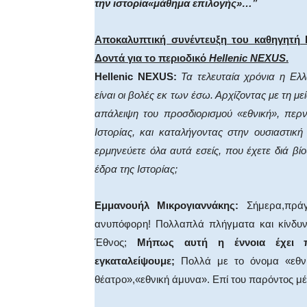
την ιστορία«μάθημα επιλογής»…”
Αποκαλυπτική συνέντευξη του καθηγητή
Δοντά για το περιοδικό
Hellenic NEXUS
.
Hellenic NEXUS:
Τα τελευταία χρόνια η Ελλ
είναι οι βολές εκ των έσω. Αρχίζοντας με τη 
απάλειψη του προσδιορισμού «εθνική», περ
Ιστορίας, και καταλήγοντας στην ουσιαστικ
ερμηνεύετε όλα αυτά εσείς, που έχετε διά βίο
έδρα της Ιστορίας;
Εμμανουήλ Μικρογιαννάκης:
Σήμερα,πράγμ
ανυπόφορη! Πολλαπλά πλήγματα και κίνδυνο
Έθνος;
Μήπως αυτή η έννοια έχει π
εγκαταλείψουμε;
Πολλά με το όνομα «εθνικ
θέατρο»,«εθνική άμυνα». Επί του παρόντος μ