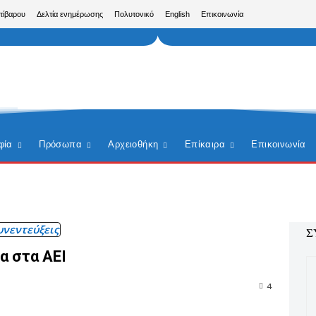
τίβαρου
Δελτία ενημέρωσης
Πολυτονικό
English
Επικοινωνία
φία
Πρόσωπα
Αρχειοθήκη
Επίκαιρα
Επικοινωνία
υνεντεύξεις
Σ
α στα ΑΕΙ
4