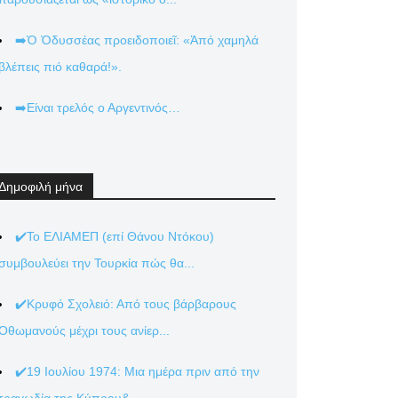
➡️Ὁ Ὀδυσσέας προειδοποιεῖ: «Ἀπό χαμηλά
βλέπεις πιό καθαρά!».
➡️Είναι τρελός ο Αργεντινός…
Δημοφιλή μήνα
✔️Το ΕΛΙΑΜΕΠ (επί Θάνου Ντόκου)
συμβουλεύει την Τουρκία πώς θα...
✔️Κρυφό Σχολειό: Από τους βάρβαρους
Οθωμανούς μέχρι τους ανίερ...
✔️19 Ιουλίου 1974: Μια ημέρα πριν από την