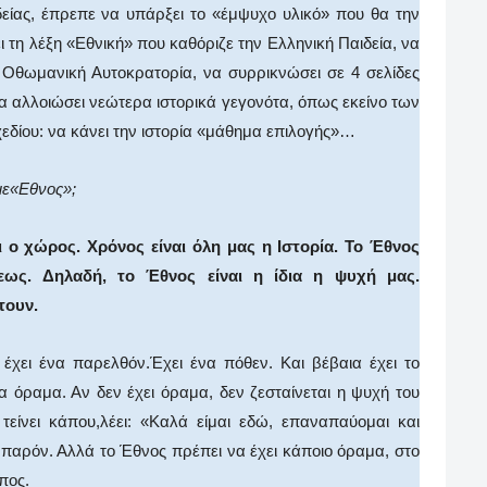
δείας, έπρεπε να υπάρξει το «έμψυχο υλικό» που θα την
τη λέξη «Εθνική» που καθόριζε την Ελληνική Παιδεία, να
 Οθωμανική Αυτοκρατορία, να συρρικνώσει σε 4 σελίδες
α αλλοιώσει νεώτερα ιστορικά γεγονότα, όπως εκείνο των
σχεδίου: να κάνει την ιστορία «μάθημα επιλογής»…
με«Εθνος»;
 ο χώρος. Χρόνος είναι όλη μας η Ιστορία. Το Έθνος
σεως. Δηλαδή, το Έθνος είναι η ίδια η ψυχή μας.
τουν.
 έχει ένα παρελθόν.Έχει ένα πόθεν. Και βέβαια έχει το
 όραμα. Αν δεν έχει όραμα, δεν ζεσταίνεται η ψυχή του
τείνει κάπου,λέει: «Καλά είμαι εδώ, επαναπαύομαι και
ο παρόν. Αλλά το Έθνος πρέπει να έχει κάποιο όραμα, στο
πος.