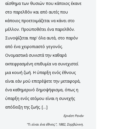
αίσθημα των θυσιών που κάποιος έκανε
στο παρελθόν και από αυτές που
κάποιος προετοιμάζεται να κάνει στο
μέλλον. Προϋποθέτει ένα παρελθόν.
Συνοψίζεται παρ’ όλα αυτά, στο παρόν
από ένα χειροπιαστό γεγονός.
Ονομαστικά συνιστά την καθαρά
εκπεφρασμένη επιθυμία να συνεχιστεί
μια κοινή ζωή. Η ύπαρξη ενός έθνους
είναι εάν μού επιτρέψετε την μεταφορά,
ένα καθημερινό δημοψήφισμα, όπως η
ύπαρξη ενός ατόμου είναι η συνεχής
απόδειξη της ζωής. […]
Ερνέστ Ρενάν
"Τι είναι ένα έθνος;", 1882, Σορβώννη.