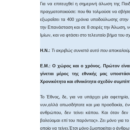
Για να επιτευχθεί η σημερινή άλωση της Παι
πραγματοποιούσε: που θα τολμούσε να σβήσει 
εξωραΐσει τα 400 χρόνια υποδούλωσης στην
την Επανάσταση και σε 8 σειρές την Άλωση, ν
Ιμίων, και να φτάσει στο τελευταίο βήμα του 
Η.Ν.:
Τι ακριβώς συνιστά αυτό που αποκαλού
Ε.Μ.:
Ο χώρος και ο χρόνος. Πρώτον είναι
γίνεται μέρος της εθνικής μας υποστά
Χρονικότητα και εθνικότητα σχεδόν συμπίπ
Το Έθνος, δε, για να υπάρχει μία αφετηρία,
νυν,αλλά οπωσδήποτε και μια προσδοκία, ένα
ανθρώπου, δεν τείνει κάπου. Και όταν δεν 
βολεύομαι επί του παρόντος». Ζει μόνο για τ
οποίο να τείνει.Έτσι μόνο ζωοποιείται ο άνθρω