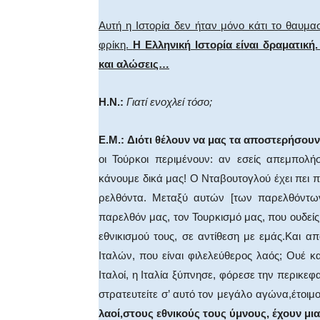
Αυτή η Ιστορία δεν ήταν μόνο κάτι το θαυμαστ
φρίκη.
Η Ελληνι­κή Ιστορία είναι δραματική.
και αλώσεις…
Η.Ν.:
Γιατί ενοχλεί τόσο;
Ε.Μ.:
Διότι θέλουν να μας τα αποστερήσουν 
οι Τούρκοι περιμέ­νουν: αν εσείς απεμπολή
κάνουμε δικά μας! Ο Νταβουτογλού έχει πει π
ρελθόντα. Μεταξύ αυτών [των παρελθόντων]
παρελθόν μας, τον Τουρκισμό μας, που ουδείς 
εθνικισμού τους, σε αντίθεση με εμάς.Και α
Ιταλών, που είναι φιλελεύθερος λαός; Ουέ κα
Ιταλοί, η Ιταλία ξύπνησε, φόρεσε την περικεφα
στρατευτείτε σ’ αυτό τον μεγάλο αγώνα,έτοιμο
λαοί,στους εθνικούς τους ύμνους, έχουν μι