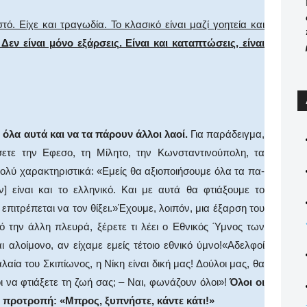
ό. Είχε και τραγωδία. Το κλασικό είναι μαζί γοητεία και
 Δεν είναι μόνο εξάρσεις. Είναι και καταπτώσεις, είναι
όλα αυτά και να τα πάρουν άλλοι λαοί.
Για παράδειγμα,
σετε την Εφεσο, τη Μίλητο, την Κων­σταντινούπολη, τα
ολύ χαρακτηριστικά: «Εμείς θα αξιοποιήσουμε όλα τα πα­
 είναι και το ελληνικό. Και με αυτά θα φτιάξουμε το
επιτρέπεται να τον θίξει.»Έχουμε, λοιπόν, μια έξαρση του
πό την άλλη πλευρά, ξέρετε τι λέει ο Εθνικός Ύμνος των
ι αλοίμονο, αν είχαμε εμείς τέτοιο εθνικό ύμνο!«Αδελφοί
λαία του Σκιπίωνος, η Νίκη εί­ναι δική μας! Δούλοι μας, θα
ι να φτιάξετε τη ζωή σας; – Ναι, φωνάζουν όλοι»!
Όλοι οι
α προτροπή: «Μπρος, ξυπνήστε, κάντε κάτι!»