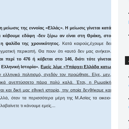
η μείωσις της εννοίας «Ελλάς». Η μείωσις γίνεται κατά
 κόβουμε εδάφη -δεν ξέρω αν εί­ναι στη Θράκη, στο
 η ψαλίδα της χρονικότητος
. Κατά καιρούς,έχουμε δει
αγματική περικοπή. Θα πουν ότι «αυτό δεν μας ανήκει».
ι περί το 476 ή κόβεται στο 146, διότι τότε γίνεται
ε Ελληνική Ιστορία».
Εμείς λέμε «Υπάρχει Ελλάδα κατω
 ελληνικό πολιτισμό, σχεδόν τον προώθησε. Είχε, μεν,
στικά ανεπτύσσετο πάρα πολύ καλά. Έτσι, η Ρωμαϊκή
αι και δική μας εθνική ιστορία, την οποία δεχθήκαμε και
λλά, όταν τα περισσότερα μέρη της Μ.Ασίας τα οικειο­
ταλαβαίνετε τι κάνουμε εμείς…