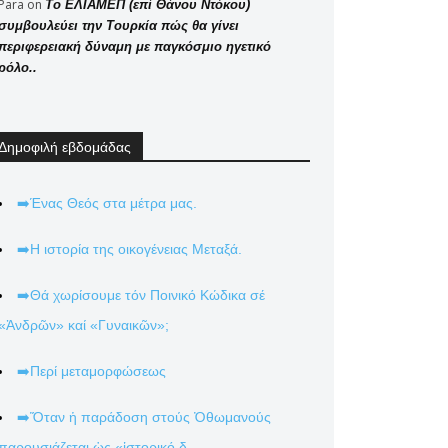
Para
on
Το ΕΛΙΑΜΕΠ (επί Θάνου Ντόκου)
συμβουλεύει την Τουρκία πώς θα γίνει
περιφερειακή δύναμη με παγκόσμιο ηγετικό
ρόλο..
Δημοφιλή εβδομάδας
➡️Ένας Θεός στα μέτρα μας.
➡️Η ιστορία της οικογένειας Μεταξά.
➡️Θά χωρίσουμε τόν Ποινικό Κώδικα σέ
«Ἀνδρῶν» καί «Γυναικῶν»;
➡️Περί μεταμορφώσεως
➡️Ὅταν ἡ παράδοση στούς Ὀθωμανούς
παρουσιάζεται ὡς «ἱστορικό δ...