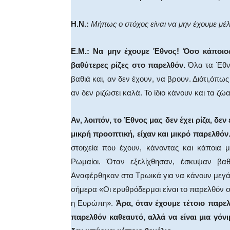
Η.Ν.:
Μήπως ο στόχος είναι να μην έχουμε μέλ
Ε.Μ.:
Να μην έχουμε Έθνος! Όσο κάποιος 
βαθύτερες ρίζες στο παρελθόν.
Όλα τα Έθνη
βαθιά και, αν δεν έχουν, να βρουν. Διότι,όπω
αν δεν ριζώσει καλά. Το ίδιο κάνουν και τα ζώα
Αν, λοιπόν, το Έθνος μας δεν έχει ρίζα, δεν 
μικρή προοπτική, είχαν και μικρό παρελθόν
στοιχεία που έχουν, κάνοντας και κάποια 
Ρωμαίοι. Όταν εξελίχθησαν, έσκυψαν βαθ
Αναφέρθηκαν στα Τρωικά για να κάνουν μεγάλο
σήμερα «Οι ερυθρόδερμοι είναι το παρελθόν σα
η Ευρώπη».
Άρα, όταν έχουμε τέτοιο παρε
παρελθόν καθεαυτό, αλλά να είναι μια γόν