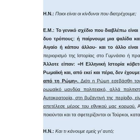
Η.Ν.:
Ποιοι είναι οι κίνδυνοι που διατρέχουμε;
Ε.Μ.: Το γενικό σχέδιο που διαβλέπω είναι 
δυο τρόπους: ή παίρνουμε μια ψαλίδα και
Αιγαίο ή κάπου άλλου- και το άλλο είναι
περιορισμό της Ιστορίας στο Γυ­μνάσιο ή πρ
Άλλοτε είπαν: «Η Ελληνική Ιστορία κόβετα
Ρωμαϊκή και, από εκεί και πέρα, δεν έχουμ
από τη Ρώμη».
Διότι η Ρώμη εσεβάσθη τον
ρωμαϊκό μανδύα πολιτειακό, αλλά πολιτι
Αυτοκρατορία, στη βυζαντινή της περίοδο, είν
απετέλεσε μέρος του εθνικού μας κορμού.
Α
ποιούνται και τα σφετερίζονται οι Τούρκοι, κα
Η.Ν.:
Και τι κάνουμε εμείς γι’ αυτό;