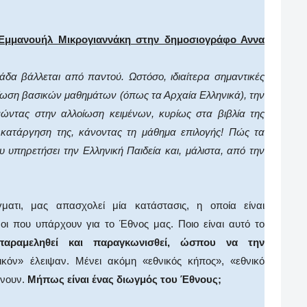
 Εμμανουήλ Μικρογιαννάκη στην δημοσιογράφο Αννα
άδα βάλλεται από παντού. Ωστόσο, ιδιαίτερα σημαντικές
μείωση βασικών μαθημάτων (όπως τα Αρχαία Ελληνικά), την
νώντας στην αλλοίωση κειμένων, κυρίως στα βιβλία της
ή κατάργηση της, κάνοντας τη μάθημα επιλογής! Πώς τα
υ υπηρετήσει την Ελληνική Παιδεία και, μάλιστα, από την
ατι, μας απασχολεί μία κατάστασις, η οποία είναι
ι που υπάρχουν για το Έθνος μας. Ποιο είναι αυτό το
αραμεληθεί και παραγκωνισθεί, ώσπου να την
όν» έλειψαν. Μένει ακόμη «εθνικός κήπος», «εθνικό
ένουν.
Μήπως είναι ένας διωγμός του Έθνους;