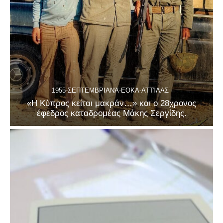
1955-ΣΕΠΤΕΜΒΡΙΑΝΆ-ΕΟΚΑ-ΑΤΤΊΛΑΣ
«Η Κύπρος κείται μακράν…» και ο 28χρονος
έφεδρος καταδρομέας Μάκης Σεργίδης.