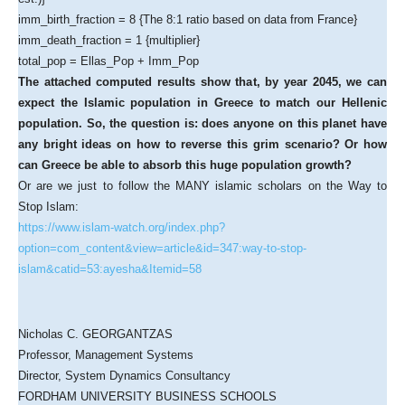
imm_birth_fraction = 8 {The 8:1 ratio based on data from France}
imm_death_fraction = 1 {multiplier}
total_pop = Ellas_Pop + Imm_Pop
The attached computed results show that, by year 2045, we can
expect the Islamic population in Greece to match our Hellenic
population. So, the question is: does anyone on this planet have
any bright ideas on how to reverse this grim scenario? Or how
can Greece be able to absorb this huge population growth?
Or are we just to follow the MANY islamic scholars on the Way to
Stop Islam:
https://www.islam-watch.org/index.php?
option=com_content&view=article&id=347:way-to-stop-
islam&catid=53:ayesha&Itemid=58
Nicholas C. GEORGANTZAS
Professor, Management Systems
Director, System Dynamics Consultancy
FORDHAM UNIVERSITY BUSINESS SCHOOLS