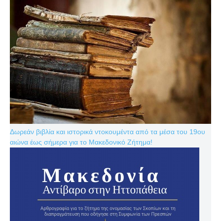
Δωρεάν βιβλία και ιστορικά ντοκουμέντα από τα μέσα του 19ου
αιώνα έως σήμερα για το Μακεδονικό Ζήτημα!