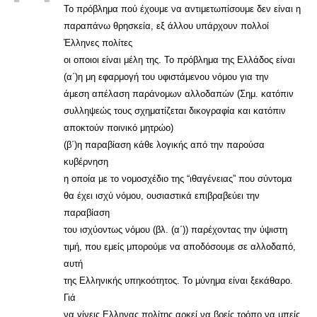
Το πρόβλημα πού έχουμε να αντιμετωπίσουμε δεν είναι η
παραπάνω θρησκεία, εξ άλλου υπάρχουν πολλοί
Ἐλληνες πολίτες
οι οποιοι είναι μέλη της. Το πρόβλημα της Ελλάδος είναι
(α΄)η μη εφαρμογή του υφιστάμενου νόμου για την
άμεση απέλαση παράνομων αλλοδαπών (Σημ. κατόπιν
συλληψεώς τους σχηματίζεται δικογραφία και κατόπιν
αποκτούν ποινικό μητρώο)
(β΄)η παραβίαση κάθε λογικής από την παρούσα
κυβέρνηση
η οποία με το νομοσχέδιο της “ιθαγένειας” που σύντομα
θα έχει ισχύ νόμου, ουσιαστικά επιβραβεύει την
παραβίαση
του ισχύοντως νόμου (βλ. (α΄)) παρέχοντας την ύψιστη
τιμή, που εμείς μπορούμε να αποδόσουμε σε αλλοδαπό,
αυτή
της Ελληνικής υπηκοότητος. Το μύνημα είναι ξεκάθαρο.
Γιά
να γίνεις Ελληνας πολίτης αρκεί να βρείς τρόπο να μπείς