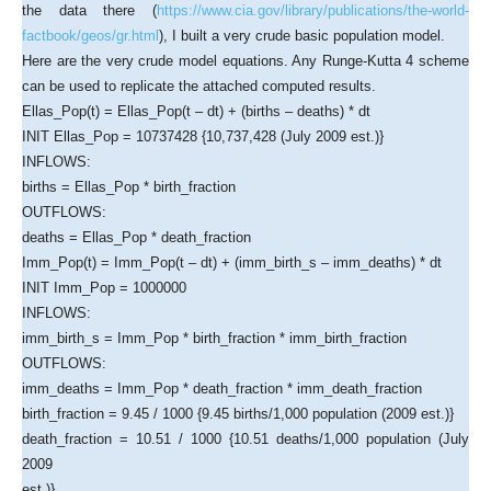
the data there (
https://www.cia.gov/library/publications/the-world-
factbook/geos/gr.html
), I built a very crude basic population model.
Here are the very crude model equations. Any Runge-Kutta 4 scheme
can be used to replicate the attached computed results.
Ellas_Pop(t) = Ellas_Pop(t – dt) + (births – deaths) * dt
INIT Ellas_Pop = 10737428 {10,737,428 (July 2009 est.)}
INFLOWS:
births = Ellas_Pop * birth_fraction
OUTFLOWS:
deaths = Ellas_Pop * death_fraction
Imm_Pop(t) = Imm_Pop(t – dt) + (imm_birth_s – imm_deaths) * dt
INIT Imm_Pop = 1000000
INFLOWS:
imm_birth_s = Imm_Pop * birth_fraction * imm_birth_fraction
OUTFLOWS:
imm_deaths = Imm_Pop * death_fraction * imm_death_fraction
birth_fraction = 9.45 / 1000 {9.45 births/1,000 population (2009 est.)}
death_fraction = 10.51 / 1000 {10.51 deaths/1,000 population (July
2009
est.)}