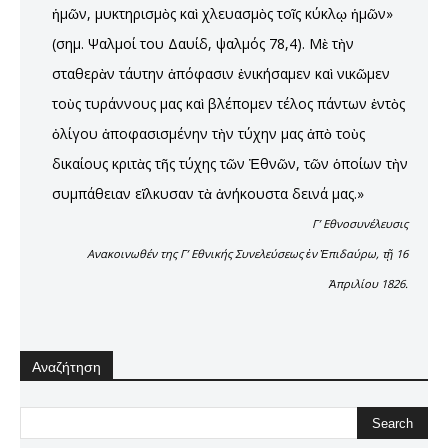
ἡμῶν, μυκτηρισμὸς καὶ χλευασμὸς τοῖς κύκλῳ ἡμῶν»
(σημ. Ψαλμοί του Δαυίδ, ψαλμός 78,4). Μὲ τὴν
σταθερὰν τάυτην ἀπόφασιν ἐνικήσαμεν καὶ νικῶμεν
τοὺς τυράννους μας καὶ βλέπομεν τέλος πάντων ἐντὸς
ὀλίγου ἀποφασισμένην τὴν τύχην μας ἀπὸ τοὺς
δικαίους κριτὰς τῆς τύχης τῶν Ἐθνῶν, τῶν ὁποίων τὴν
συμπάθειαν εἵλκυσαν τὰ ἀνήκουστα δεινά μας.»
Γ’ Εθνοσυνέλευσις
Ανακοινωθέν της Γ’ Εθνικής Συνελεύσεως ἐν Ἐπιδαύρω, τῇ 16
Ἀπριλίου 1826.
Αναζήτηση