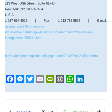
113 West 60th Street, Suite 617-D
New York, NY 10023-7484
U.S.A.
1-917-667-4022 | Fax: 1-212-765-5573 | E-mail:
georgantzas@fordham.edu
https://www.cambridgewhoswho.com/Members/NY/Nicholas-
Georgantzas-758741.html
https://infognomonpolitics.blogspot.com/2010/03/h-2045-cia.html
.
F
M
T
E
Pr
W
W
Li
a
e
wi
m
in
or
h
n
c
ss
tt
ail
tF
d
at
k
e
e
er
ri
Pr
s
e
b
n
e
e
A
dI
Facebook
X
WhatsApp