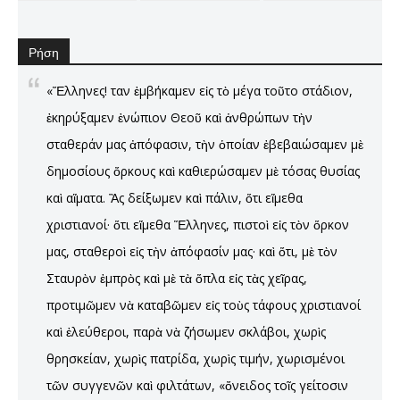
Ρήση
«Ἕλληνες! Ὅταν ἐμβήκαμεν εἰς τὸ μέγα τοῦτο στάδιον,
ἐκηρύξαμεν ἐνώπιον Θεοῦ καὶ ἀνθρώπων τὴν
σταθεράν μας ἀπόφασιν, τὴν ὁποίαν ἐβεβαιώσαμεν μὲ
δημοσίους ὄρκους καὶ καθιερώσαμεν μὲ τόσας θυσίας
καὶ αἵματα. Ἂς δείξωμεν καὶ πάλιν, ὅτι εἴμεθα
χριστιανοί· ὅτι εἴμεθα Ἕλληνες, πιστοὶ εἰς τὸν ὅρκον
μας, σταθεροὶ εἰς τὴν ἀπόφασίν μας· καὶ ὅτι, μὲ τὸν
Σταυρὸν ἐμπρὸς καὶ μὲ τὰ ὅπλα εἰς τὰς χεῖρας,
προτιμῶμεν νὰ καταβῶμεν εἰς τοὺς τάφους χριστιανοί
καὶ ἐλεύθεροι, παρὰ νὰ ζήσωμεν σκλάβοι, χωρὶς
θρησκείαν, χωρὶς πατρίδα, χωρὶς τιμήν, χωρισμένοι
τῶν συγγενῶν καὶ φιλτάτων, «ὄνειδος τοῖς γείτοσιν