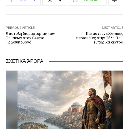
o
g
n
ss
p
n
o
er
dl
p
k
y
PREVIOUS ARTICLE
NEXT ARTICLE
Επιστολή διαμαρτυρίας των
Κατάσχουν ελληνικές
Πομάκων στον Έλληνα
περιουσίες στην Πόλη-Για…
Πρωθυπουργό
εμπορικά κέντρα
ΣΧΕΤΙΚΆ ΆΡΘΡΑ