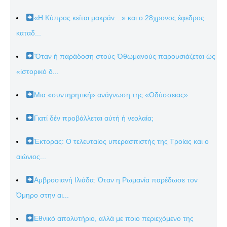
«Η Κύπρος κείται μακράν…» και ο 28χρονος έφεδρος
καταδ...
Ὅταν ἡ παράδοση στούς Ὀθωμανούς παρουσιάζεται ὡς
«ἱστορικό δ...
Μια «συντηρητική» ανάγνωση της «Οδύσσειας»
Γιατί δέν προβάλλεται αὐτή ἡ νεολαία;
Έκτορας: Ο τελευταίος υπερασπιστής της Τροίας και ο
αιώνιος...
Αμβροσιανή Ιλιάδα: Όταν η Ρωμανία παρέδωσε τον
Όμηρο στην αι...
Εθνικό απολυτήριο, αλλά με ποιο περιεχόμενο της