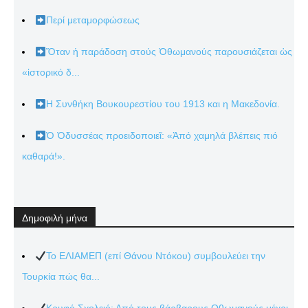
Περί μεταμορφώσεως
Ὅταν ἡ παράδοση στούς Ὀθωμανούς παρουσιάζεται ὡς
«ἱστορικό δ...
Η Συνθήκη Βουκουρεστίου του 1913 και η Μακεδονία.
Ὁ Ὀδυσσέας προειδοποιεῖ: «Ἀπό χαμηλά βλέπεις πιό
καθαρά!».
Δημοφιλή μήνα
Το ΕΛΙΑΜΕΠ (επί Θάνου Ντόκου) συμβουλεύει την
Τουρκία πώς θα...