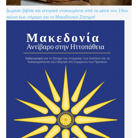
Δωρεάν βιβλία και ιστορικά ντοκουμέντα από τα μέσα του 19ου
αιώνα έως σήμερα για το Μακεδονικό Ζήτημα!