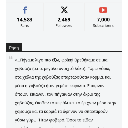
14,583
2,469
7,000
Fans
Followers
Subscribers
Ρήση
«…Πήγαμε λίγο πιο έξω, φρίκη! Βρεθήκαμε σε μια
χαβούζα (σ.τ.σ. μεγάλο ανοιχτό λάκο). Γύρω γύρω,
στα χείλια της χαβούζας σπαρταρούσαν κορμιά, και
μέσα η χαβούζα ήταν γεμάτη κεφάλια. Έπαιρναν
όποιον έπιαναν, τον πήγαιναν στην άκρια της
χαβούζας, έκοβαν το κεφάλι και το έριχναν μέσα στην
χαβούζα και τα κορμιά τα άφηναν να σπαρταρούν
γύρω γύρω. Ήταν φοβερό. Όσοι το είδαν