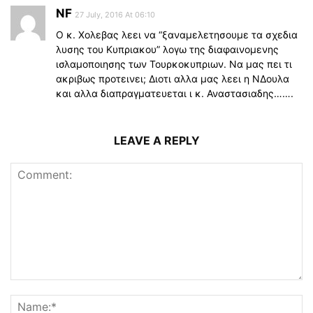
NF
27 July, 2016 At 06:10
Ο κ. Χολεβας λεει να “ξαναμελετησουμε τα σχεδια
λυσης του Κυπριακου” λογω της διαφαινομενης
ισλαμοποιησης των Τουρκοκυπριων. Να μας πει τι
ακριβως προτεινει; Διοτι αλλα μας λεει η ΝΔουλα
και αλλα διαπραγματευεται ι κ. Αναστασιαδης…….
LEAVE A REPLY