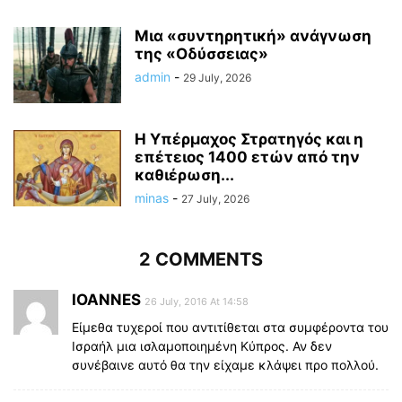
Μια «συντηρητική» ανάγνωση
της «Οδύσσειας»
admin
-
29 July, 2026
Η Υπέρμαχος Στρατηγός και η
επέτειος 1400 ετών από την
καθιέρωση...
minas
-
27 July, 2026
2 COMMENTS
IOANNES
26 July, 2016 At 14:58
Είμεθα τυχεροί που αντιτίθεται στα συμφέροντα του
Ισραήλ μια ισλαμοποιημένη Κύπρος. Αν δεν
συνέβαινε αυτό θα την είχαμε κλάψει προ πολλού.