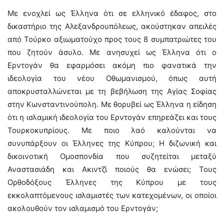
Με ενοχλεί ως Έλληνα ότι σε ελληνικό έδαφος, στο
δικαστήριο της Αλεξανδρουπόλεως, ακούστηκαν απειλές
από Τούρκο αξιωματούχο προς τους 8 συμπατριώτες του
που ζητούν άσυλο. Με ανησυχεί ως Έλληνα ότι ο
Ερντογάν θα εφαρμόσει ακόμη πιο φανατικά την
ιδεολογία του νέου Οθωμανισμού, όπως αυτή
αποκρυσταλλώνεται με τη βεβήλωση της Αγίας Σοφίας
στην Κωνσταντινούπολη. Με θορυβεί ως Έλληνα η είδηση
ότι η ισλαμική ιδεολογία του Ερντογάν επηρεάζει και τους
Τουρκοκυπρίους. Με ποιο λαό καλούνται να
συνυπάρξουν οι Έλληνες της Κύπρου; Η διζωνική και
δικοινοτική Ομοσπονδία που συζητείται μεταξύ
Αναστασιάδη και Ακιντζί ποιούς θα ενώσει; Τους
Ορθοδόξους Έλληνες της Κύπρου με τους
εκκολαπτόμενους ισλαμιστές των κατεχομένων, οι οποίοι
ακολουθούν τον ισλαμισμό του Ερντογάν;