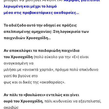
λερωμένη και μέχρι το λαιμό
μέσα στις προβοκατόρικες ακαθαρσίες…
Το αδιέξοδο αυτό την οδηγεί σε πράξεις
απελπισμένης αμηχανίας: Στη λογοκρισία των
παιχνιδιών Χρυσοχοΐδη…
Αν αποκαλύψει τα παιδαριώδη παιχνίδια
του Χρυσοχοΐδη
(πολύ εύκολο για την «Ε») είναι
αναγκασμένη να
μιλήσει με «ανοικτά χαρτιά», πράγμα πολύ επικίνδυνο
γιατί θα βγούνε στο
φως και οι δικές της «ακαθαρσίες».
Αν πάλι το «βουλώσει» εντελώς και γίνει
ουρά του Χρυσοχοΐδη,
πάλι κινδυνεύει να εξευτελιστεί,
ακριβώς