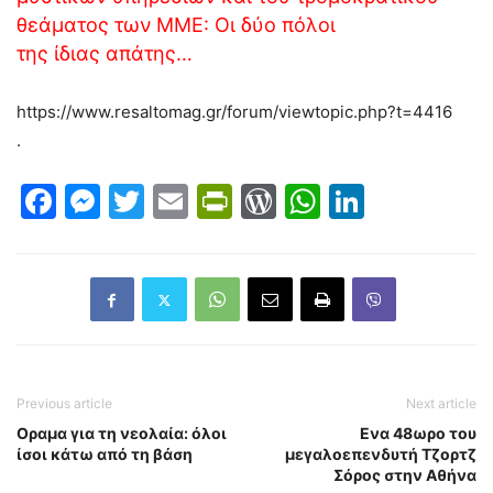
θεάματος των ΜΜΕ: Οι δύο πόλοι
της ίδιας απάτης…
https://www.resaltomag.gr/forum/viewtopic.php?t=4416
.
Facebook
Messenger
Twitter
Email
PrintFriendly
WordPress
WhatsAp
LinkedI
Previous article
Next article
Οραμα για τη νεολαία: όλοι
Ενα 48ωρο του
ίσοι κάτω από τη βάση
μεγαλοεπενδυτή Τζορτζ
Σόρος στην Αθήνα