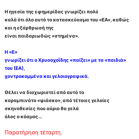
Η ηγεσία της εφημερίδας γνωρίζει πολύ
καλά ότι όλο αυτό το κατασκεύασμα του «ΕΑ», καθώς
και η εξάρθρωσή της
είναι παιδαριωδώς «στημένα».
Η «Ε»
γνωρίζει ότι ο Χρυσοχοΐδης «παίζει» με τα «παιδιά»
του (ΕΑ),
χοντροκομμένα και γελοιογραφικά.
Θέλει να διαχωριστεί από αυτό το
καραμπινάτο «φιάσκο», από τέτοιες γελοίες
σκηνοθεσίες που αύριο θα γελά
όλος ο κόσμος…
Παρατήρηση τέταρτη.