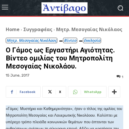
Home
Συγγραφέας
Μητρ. Μεσογαίας Νικόλαος
Μητρ. Μεσογαίας Νικόλαος
Βίντεο
Εκκλησία
Ο Γάμος ως Εργαστήρι Αγιότητας.
Βίντεο ομιλίας του Μητροπολίτη
Μεσογαίας Νικολάου.
15 June, 2017
1
Facebook
X
WhatsApp
«Γάμος: Μυστήριο και Καθημερινότητα», ήταν ο τίτλος της ομιλίας του
Μητροπολίτη Μεσογαίας και Λαυερωτικής Νικολάοου. Καλύπτει με
υπέροχο τρόπο πλειάδα κοινωνικών θεμάτων που άπτονται των
ανθρώπινων σχέσεων τη σύγχρονη εποχή. Αξίζει να κρατήσετε την