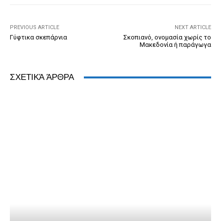
o
er
dl
p
k
y
PREVIOUS ARTICLE
NEXT ARTICLE
Γύφτικα σκεπάρνια
Σκοπιανό, ονομασία χωρίς το
Μακεδονία ή παράγωγα
ΣΧΕΤΙΚΆ ΆΡΘΡΑ