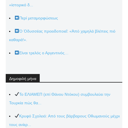
«ἱστορικό δ...
Περί μεταμορφώσεως
Ὁ Ὀδυσσέας προειδοποιεῖ: «Ἀπό χαμηλά βλέπεις πιό
καθαρά!».
Είναι τρελός ο Αργεντινός…
Δημοφιλή μήνα
Το ΕΛΙΑΜΕΠ (επί Θάνου Ντόκου) συμβουλεύει την
Τουρκία πώς θα...
Κρυφό Σχολειό: Από τους βάρβαρους Οθωμανούς μέχρι
τους ανίερ...