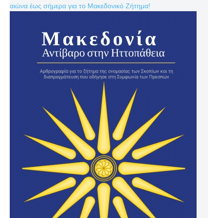
αιώνα έως σήμερα για το Μακεδονικό Ζήτημα!