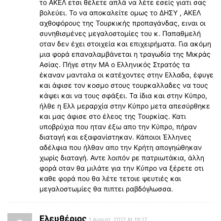
το ΑΚΕΛ ετσι θέλετε απλά να λέτε εσείς γιατι σας
βολεύει. Το να αποκαλείτε ομως το ΔΗΣΥ , ΑΚΕΛ
αχθοφόρους της Τουρκικής προπαγάνδας, ειναι οι
συνηθισμένες μεγαλοστομίες του κ. Παπαθμελή
οταν δεν έχει στοιχεία και επιχειρήματα. Για ακόμη
μια φορά επαναλαμβάνεται η τραγωδία της Μικράς
Ασίας. Πήγε στην ΜΑ ο Ελληνικός Στρατός τα
έκαναν μανταλα οι κατέχοντες στην Ελλαδα, έφυγε
και άφισε τον κοσμο στους τουρκαλλαδες να τους
κάψει και να τους σφάξει. Τα ίδια και στην Κύπρο,
ήλθε η Ελλ μεραρχία στην Κύπρο μετα απεσύρθηκε
και μας άφισε στο έλεος της Τουρκίας. Κατι
υποβρύχια που ηταν έξω απο την Κύπρο, πήραν
διαταγή και εξαφανίστηκαν. Κάποιοι Έλληνες
αδέλφια που ήλθαν απο την Κρήτη απογηώθηκαν
χωρίς διαταγή. Αντε λοιπόν ρε πατριωτάκια, άλλη
φορά οταν θα μιλάτε για την Κύπρο να ξέρετε οτι
καθε φορά που θα λέτε τετοιε ψευτιές και
μεγαλοστωμίες θα πιπτει ραβδόγλωσσα.
Ελευθέριος
1 August, 2017 At 19:17