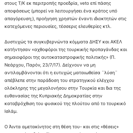
στους Τ/Κ εκ περιτροπής προεδρία, veto επί πάσης
αποφάσεως (μπορεί να λειτουργήσει ένα κράτος υπό
απαγόρευση;), προήγηση χρηστών έναντι ιδιοκτητών στις
κατεχόμενες περιουσίες, τέσσερις ελευθερίες κτλ.
Δυστυχώς τα συγκυβερνώντα κόμματα ΔΗΣΥ και ΑΚΕΛ
κατήντησαν «αχθοφόροι της τουρκικής προπαγάνδας και
σημαιοφόροι της αυτοκαταστροφικής πολιτικής» (Π.
Νεάρχου, Παρόν, 23/7/17). Δείχνουν να μη
αντιλαμβάνονται ότι η ευτυχώς ματαιωθείσα ¨λύση¨
απέβλεπε στην παράδοση του στρατηγικού ελέγχου
ολόκληρης της μεγαλονήσου στην Τουρκία και δια της
ευθανασίας της Κυπριακής Δημοκρατίας στην
καταβρόχθιση του φυσικού της πλούτου από το τουρκικό
Ισλάμ.
Ο Άιντα αμετακίνητος στη θέση του- και στις «θέσεις»