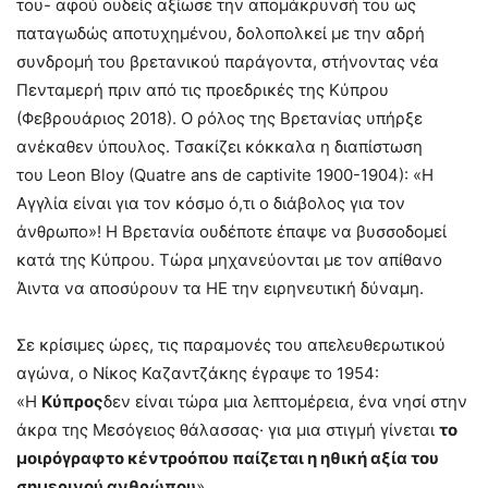
του- αφού ουδείς αξίωσε την απομάκρυνσή του ως
παταγωδώς αποτυχημένου, δολοπολκεί με την αδρή
συνδρομή του βρετανικού παράγοντα, στήνοντας νέα
Πενταμερή πριν από τις προεδρικές της Κύπρου
(Φεβρουάριος 2018). Ο ρόλος της Βρετανίας υπήρξε
ανέκαθεν ύπουλος. Τσακίζει κόκκαλα η διαπίστωση
του Leon Bloy (Quatre ans de captivite 1900-1904): «Η
Αγγλία είναι για τον κόσμο ό,τι ο διάβολος για τον
άνθρωπο»! Η Βρετανία ουδέποτε έπαψε να βυσσοδομεί
κατά της Κύπρου. Τώρα μηχανεύονται με τον απίθανο
Άιντα να αποσύρουν τα ΗΕ την ειρηνευτική δύναμη.
Σε κρίσιμες ώρες, τις παραμονές του απελευθερωτικού
αγώνα, ο Νίκος Καζαντζάκης έγραψε το 1954:
«Η
Κύπρος
δεν είναι τώρα μια λεπτομέρεια, ένα νησί στην
άκρα της Μεσόγειος θάλασσας· για μια στιγμή γίνεται
το
μοιρόγραφτο κέντρο
όπου παίζεται η ηθική αξία του
σημερινού ανθρώπου
».