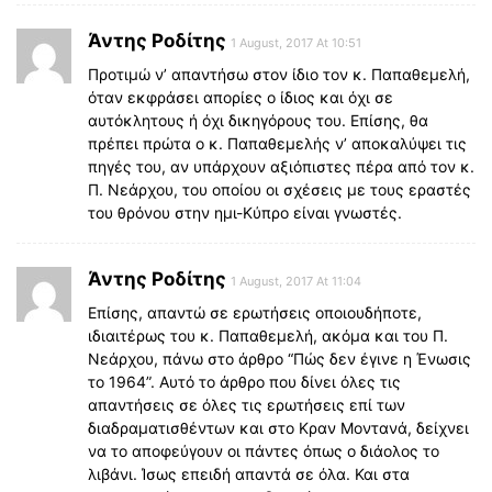
Άντης Ροδίτης
1 August, 2017 At 10:51
Προτιμώ ν’ απαντήσω στον ίδιο τον κ. Παπαθεμελή,
όταν εκφράσει απορίες ο ίδιος και όχι σε
αυτόκλητους ή όχι δικηγόρους του. Επίσης, θα
πρέπει πρώτα ο κ. Παπαθεμελής ν’ αποκαλύψει τις
πηγές του, αν υπάρχουν αξιόπιστες πέρα από τον κ.
Π. Νεάρχου, του οποίου οι σχέσεις με τους εραστές
του θρόνου στην ημι-Κύπρο είναι γνωστές.
Άντης Ροδίτης
1 August, 2017 At 11:04
Επίσης, απαντώ σε ερωτήσεις οποιουδήποτε,
ιδιαιτέρως του κ. Παπαθεμελή, ακόμα και του Π.
Νεάρχου, πάνω στο άρθρο “Πώς δεν έγινε η Ένωσις
το 1964”. Αυτό το άρθρο που δίνει όλες τις
απαντήσεις σε όλες τις ερωτήσεις επί των
διαδραματισθέντων και στο Κραν Μοντανά, δείχνει
να το αποφεύγουν οι πάντες όπως ο διάολος το
λιβάνι. Ίσως επειδή απαντά σε όλα. Και στα