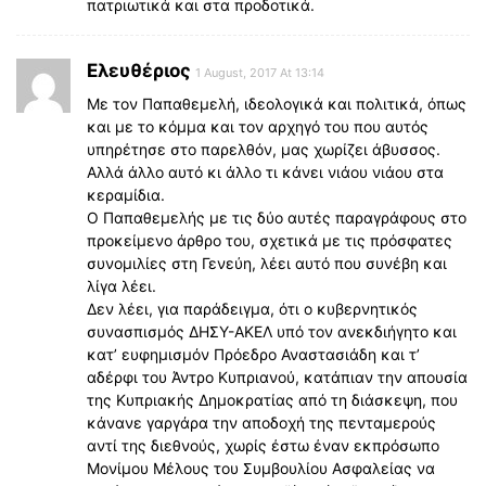
πατριωτικά και στα προδοτικά.
Ελευθέριος
1 August, 2017 At 13:14
Με τον Παπαθεμελή, ιδεολογικά και πολιτικά, όπως
και με το κόμμα και τον αρχηγό του που αυτός
υπηρέτησε στο παρελθόν, μας χωρίζει άβυσσος.
Αλλά άλλο αυτό κι άλλο τι κάνει νιάου νιάου στα
κεραμίδια.
Ο Παπαθεμελής με τις δύο αυτές παραγράφους στο
προκείμενο άρθρο του, σχετικά με τις πρόσφατες
συνομιλίες στη Γενεύη, λέει αυτό που συνέβη και
λίγα λέει.
Δεν λέει, για παράδειγμα, ότι ο κυβερνητικός
συνασπισμός ΔΗΣΥ-ΑΚΕΛ υπό τον ανεκδιήγητο και
κατ’ ευφημισμόν Πρόεδρο Αναστασιάδη και τ’
αδέρφι του Άντρο Κυπριανού, κατάπιαν την απουσία
της Κυπριακής Δημοκρατίας από τη διάσκεψη, που
κάνανε γαργάρα την αποδοχή της πενταμερούς
αντί της διεθνούς, χωρίς έστω έναν εκπρόσωπο
Μονίμου Μέλους του Συμβουλίου Ασφαλείας να