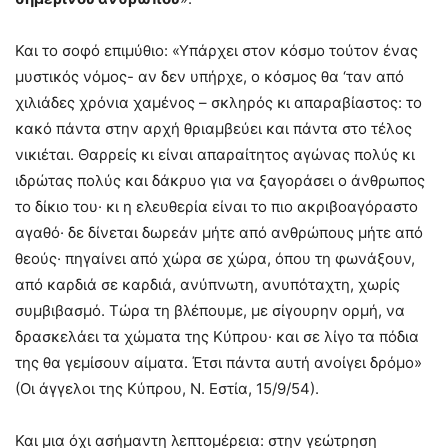
Και το σοφό επιμύθιο: «Υπάρχει στον κόσμο τούτον ένας
μυστικός νόμος- αν δεν υπήρχε, ο κόσμος θα ‘ταν από
χιλιάδες χρόνια χαμένος – σκληρός κι απαραβίαστος: το
κακό πάντα στην αρχή θριαμβεύει και πάντα στο τέλος
νικιέται. Θαρρείς κι είναι απαραίτητος αγώνας πολύς κι
ιδρώτας πολύς και δάκρυο για να ξαγοράσει ο άνθρωπος
το δίκιο του· κι η ελευθερία είναι το πιο ακριβοαγόραστο
αγαθό· δε δίνεται δωρεάν μήτε από ανθρώπους μήτε από
θεούς· πηγαίνει από χώρα σε χώρα, όπου τη φωνάξουν,
από καρδιά σε καρδιά, ανύπνωτη, ανυπόταχτη, χωρίς
συμβιβασμό. Τώρα τη βλέπουμε, με σίγουρην ορμή, να
δρασκελάει τα χώματα της Κύπρου· και σε λίγο τα πόδια
της θα γεμίσουν αίματα. Έτσι πάντα αυτή ανοίγει δρόμο»
(Οι άγγελοι της Κύπρου, Ν. Εστία, 15/9/54).
Και μια όχι ασήμαντη λεπτομέρεια: στην γεώτρηση