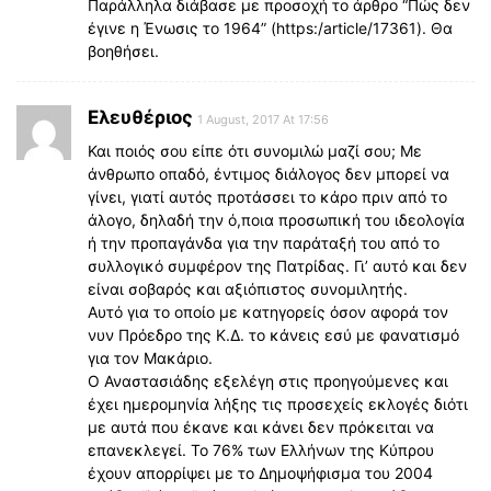
Παράλληλα διάβασε με προσοχή το άρθρο “Πώς δεν
έγινε η Ένωσις το 1964” (https:/article/17361). Θα
βοηθήσει.
Ελευθέριος
1 August, 2017 At 17:56
Και ποιός σου είπε ότι συνομιλώ μαζί σου; Με
άνθρωπο οπαδό, έντιμος διάλογος δεν μπορεί να
γίνει, γιατί αυτός προτάσσει το κάρο πριν από το
άλογο, δηλαδή την ό,ποια προσωπική του ιδεολογία
ή την προπαγάνδα για την παράταξή του από το
συλλογικό συμφέρον της Πατρίδας. Γι’ αυτό και δεν
είναι σοβαρός και αξιόπιστος συνομιλητής.
Αυτό για το οποίο με κατηγορείς όσον αφορά τον
νυν Πρόεδρο της Κ.Δ. το κάνεις εσύ με φανατισμό
για τον Μακάριο.
Ο Αναστασιάδης εξελέγη στις προηγούμενες και
έχει ημερομηνία λήξης τις προσεχείς εκλογές διότι
με αυτά που έκανε και κάνει δεν πρόκειται να
επανεκλεγεί. Το 76% των Ελλήνων της Κύπρου
έχουν απορρίψει με το Δημοψήφισμα του 2004