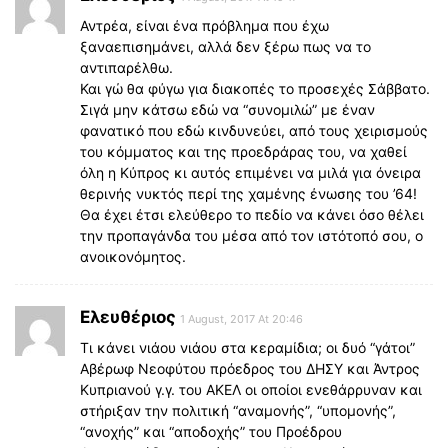
Αντρέα, είναι ένα πρόβλημα που έχω
ξαναεπισημάνει, αλλά δεν ξέρω πως να το
αντιπαρέλθω.
Και γώ θα φύγω για διακοπές το προσεχές Σάββατο.
Σιγά μην κάτσω εδώ να “συνομιλώ” με έναν
φανατικό που εδώ κινδυνεύει, από τους χειρισμούς
του κόμματος και της προεδράρας του, να χαθεί
όλη η Κύπρος κι αυτός επιμένει να μιλά για όνειρα
θερινής νυκτός περί της χαμένης ένωσης του ’64!
Θα έχει έτσι ελεύθερο το πεδίο να κάνει όσο θέλει
την προπαγάνδα του μέσα από τον ιστότοπό σου, ο
ανοικονόμητος.
Ελευθέριος
1 August, 2017 At 20:46
Τι κάνει νιάου νιάου στα κεραμίδια; oι δυό “γάτοι”
Αβέρωφ Νεοφύτου πρόεδρος του ΔΗΣΥ και Άντρος
Κυπριανού γ.γ. του ΑΚΕΛ οι οποίοι ενεθάρρυναν και
στήριξαν την πολιτική “αναμονής”, “υπομονής”,
“ανοχής” και “αποδοχής” του Προέδρου