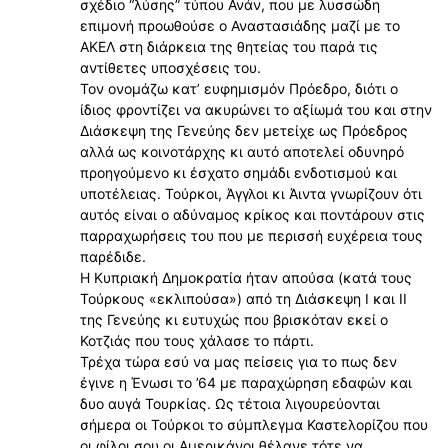
σχέδιο “λύσης” τύπου Ανάν, που με λυσσώδη
επιμονή προωθούσε ο Αναστασιάδης μαζί με το
ΑΚΕΛ στη διάρκεια της θητείας του παρά τις
αντίθετες υποσχέσεις του.
Τον ονομάζω κατ’ ευφημισμόν Πρόεδρο, διότι ο
ίδιος φροντίζει να ακυρώνει το αξίωμά του και στην
Διάσκεψη της Γενεύης δεν μετείχε ως Πρόεδρος
αλλά ως κοινοτάρχης κι αυτό αποτελεί οδυνηρό
προηγούμενο κι έσχατο σημάδι ενδοτισμού και
υποτέλειας. Τούρκοι, Άγγλοι κι Άιντα γνωρίζουν ότι
αυτός είναι ο αδύναμος κρίκος και ποντάρουν στις
παρραχωρήσεις του που με περισσή ευχέρεια τους
παρέδιδε.
Η Κυπριακή Δημοκρατία ήταν απούσα (κατά τους
Τούρκους «εκλιπούσα») από τη Διάσκεψη Ι και ΙΙ
της Γενεύης κι ευτυχώς που βρισκόταν εκεί ο
Κοτζιάς που τους χάλασε το πάρτι.
Τρέχα τώρα εσύ να μας πείσεις για το πως δεν
έγινε η Ένωσι το ’64 με παραχώρηση εδαφών και
δυο αυγά Τουρκίας. Ως τέτοια λιγουρεύονται
σήμερα οι Τούρκοι το σύμπλεγμα Καστελορίζου που
οι φίλοι σου οι Αμερικάνοι θέλανε τότε να