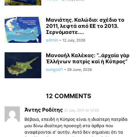
Μανιάτης. Καλώδιο: σχέδιο το
2011, λεφτά από ΕΕ το 2013.
Σερνόμαστε....
admin
-
12 July, 2026
Μανουήλ Καλέκας: “..ἀρχαία γὰρ
Ἑλλήνων πατρὶς καὶ ἡ Κύπρος”
sungod1
-
29 June, 2026
12 COMMENTS
Άντης Ροδίτης
31 July, 2017 At 14:50
Βέβαια, επειδή η Κύπρος είναι η ιδιαίτερη πατρίδα
μου δίνω ιδιαίτερη προσοχή στα άρθρα που
αναφέρονται σ’ αυτήν. Αυτό δεν σημαίνει ότι τα