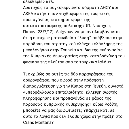
ελευθερίες κτλ.
Δυστυχώς τα συγκυβερνώντα κόμματα ΔΗΣΥ και
ΑΚΕΛ κατήντησαν «αχθοφόροι της τουρκικής
προπαγάνδας και σημαιοφόροι της
αυτοκαταστροφικής πολιτικής» (Π. Νεάρχου,
Παρόν, 23/7/17). Δείχνουν να μη αντιλαμβάνονται
ότι η ευτυχώς ματαιωθείσα ¨λύση¨ απέβλεπε στην
παράδοση του στρατηγικού ελέγχου ολόκληρης της
μεγαλονήσου στην Τουρκία και δια της ευθανασίας
της Κυπριακής Δημοκρατίας στην καταβρόχθιση του
φυσικού της πλούτου από το τουρκικό Ισλάμ».
Τι ακριβώς σε αυτές τις δύο παραγράφους του
αρθρογράφου, που αφορά στην πρόσφατη
διαπραγμάτευση για την Κύπρο στη Γενεύη, συνιστά
«υπερβάλλουσα επιπολαιότητα, έλλειψη σωστής
πληροφόρησης και προπαγάνδα σε βάρος της
παρούσας κυπριακής Κυβέρνησης» κύριε Ροδίτη,
μπορείτε να μας διαφωτίσετε; Υπάρχει κάτι σε
αυτά τα λόγια που δεν έλαβε χώρα στην πράξη στο
Crans Montana?