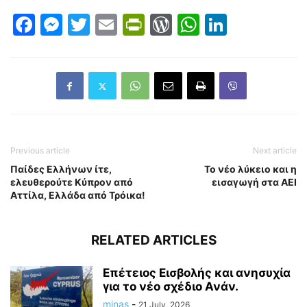
Facebook
Messenger
Twitter
Email
PrintFriendly
WordPress
WhatsAp
LinkedI
Previous article
Next article
Παίδες Ελλήνων ίτε,
Το νέο λύκειο και η
ελευθερούτε Κύπρον από
εισαγωγή στα ΑΕΙ
Αττίλα, Ελλάδα από Τρόικα!
RELATED ARTICLES
Επέτειος Εισβολής και ανησυχία
για το νέο σχέδιο Ανάν.
minas
-
21 July, 2026