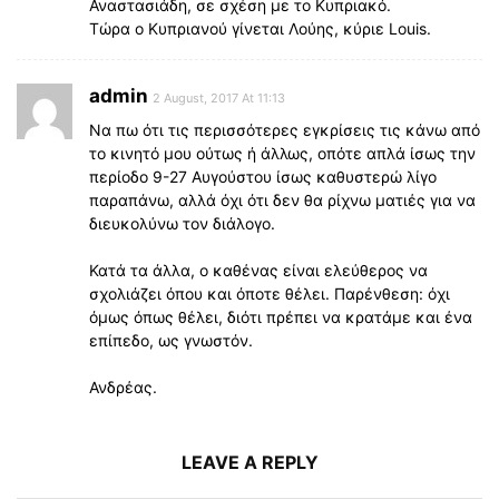
Αναστασιάδη, σε σχέση με το Κυπριακό.
Τώρα ο Κυπριανού γίνεται Λούης, κύριε Louis.
admin
2 August, 2017 At 11:13
Να πω ότι τις περισσότερες εγκρίσεις τις κάνω από
το κινητό μου ούτως ή άλλως, οπότε απλά ίσως την
περίοδο 9-27 Αυγούστου ίσως καθυστερώ λίγο
παραπάνω, αλλά όχι ότι δεν θα ρίχνω ματιές για να
διευκολύνω τον διάλογο.
Κατά τα άλλα, ο καθένας είναι ελεύθερος να
σχολιάζει όπου και όποτε θέλει. Παρένθεση: όχι
όμως όπως θέλει, διότι πρέπει να κρατάμε και ένα
επίπεδο, ως γνωστόν.
Ανδρέας.
LEAVE A REPLY