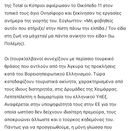
της Total οι Κύπριοι αφιέρωσαν το Οικόπεδο 11 στον
τοπικό τους άγιο Ονησίφορο και ξεκίνησαν τις εργασίες
ανήμερα της γιορτής του. Εύγλωττον: «Μη φοβηθείς
αυτόν που στήριξε/ στην πίστη πάνω την ελπίδα./ Τον είδα
στη ζωή να μάχεται/ μα πάντα ανίκητο τον είδα» (Ιω.
Πολέμης).
Οι (τουρκ)αλβανοί συνεχίζουν με περίσσιο τουρκικό
θράσος που αντλούν από την Άγκυρα τις προκλήσεις
κατά του Βορειοηπειρωτικού Ελληνισμού. Τώρα
κατεδαφίζουν τουριστικά ακίνητα, χαρακτηρισμένα από
τους ίδιους διατηρητέα, στις Δρυμάδες της Χειμάρρας.
Λεπτεπίλεπτη η διαμαρτυρία του ελληνικού ΥπΕξ.
Αναφέρεται στην υποψηφιότητά τους στην ΕΕ για την
οποία ωστόσο δεν δείχνουν ιδιαίτερη πρεμούρα, τους
αποκρυώνει άλλωστε και ο τούρκος κηδεμόνας του.
Πάντως για να προσγειωθούμε, η μόνη γλώσσα που