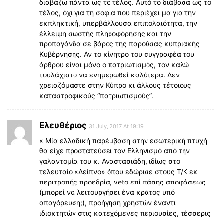
διαβάζω πάντα ως το τέλος. Αυτό το διάβασα ως το
τέλος, όχι για τη σοφία που περιέχει μα για την
εκπληκτική, υπερβάλλουσα επιπολαιότητα, την
έλλειψη σωστής πληροφόρησης και την
προπαγάνδα σε βάρος της παρούσας κυπριακής
Κυβέρνησης. Αν το κίνητρο του συγγραφέα του
άρθρου είναι μόνο ο πατριωτισμός, τον καλώ
τουλάχιστο να ενημερωθεί καλύτερα. Δεν
χρειαζόμαστε στην Κύπρο κι άλλους τέτοιους
καταστροφικούς “πατριωτισμούς”.
Ελευθέριος
31 July, 2017 At 19:19
« Μία ελλαδική παρέμβαση στην εσωτερική πτυχή
θα είχε προστατεύσει τον Ελληνισμό από την
γαλαντομία του κ. Αναστασιάδη, ιδίως στο
τελευταίο «Δείπνο» όπου εδώρισε στους Τ/Κ εκ
περιτροπής προεδρία, veto επί πάσης αποφάσεως
(μπορεί να λειτουργήσει ένα κράτος υπό
απαγόρευση;), προήγηση χρηστών έναντι
ιδιοκτητών στις κατεχόμενες περιουσίες, τέσσερις