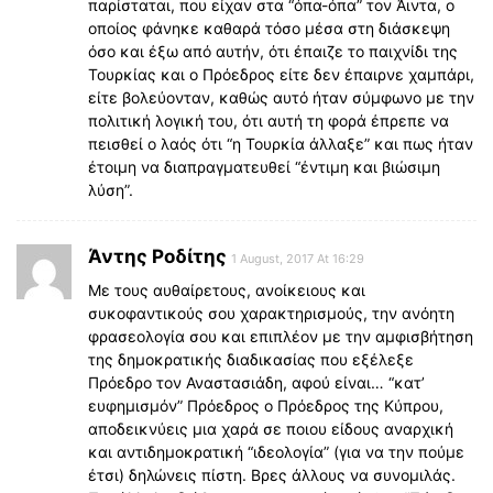
παρίσταται, που είχαν στα “όπα-όπα” τον Άιντα, ο
οποίος φάνηκε καθαρά τόσο μέσα στη διάσκεψη
όσο και έξω από αυτήν, ότι έπαιζε το παιχνίδι της
Τουρκίας και ο Πρόεδρος είτε δεν έπαιρνε χαμπάρι,
είτε βολεύονταν, καθώς αυτό ήταν σύμφωνο με την
πολιτική λογική του, ότι αυτή τη φορά έπρεπε να
πεισθεί ο λαός ότι “η Τουρκία άλλαξε” και πως ήταν
έτοιμη να διαπραγματευθεί “έντιμη και βιώσιμη
λύση”.
Άντης Ροδίτης
1 August, 2017 At 16:29
Με τους αυθαίρετους, ανοίκειους και
συκοφαντικούς σου χαρακτηρισμούς, την ανόητη
φρασεολογία σου και επιπλέον με την αμφισβήτηση
της δημοκρατικής διαδικασίας που εξέλεξε
Πρόεδρο τον Αναστασιάδη, αφού είναι… “κατ’
ευφημισμόν” Πρόεδρος ο Πρόεδρος της Κύπρου,
αποδεικνύεις μια χαρά σε ποιου είδους αναρχική
και αντιδημοκρατική “ιδεολογία” (για να την πούμε
έτσι) δηλώνεις πίστη. Βρες άλλους να συνομιλάς.