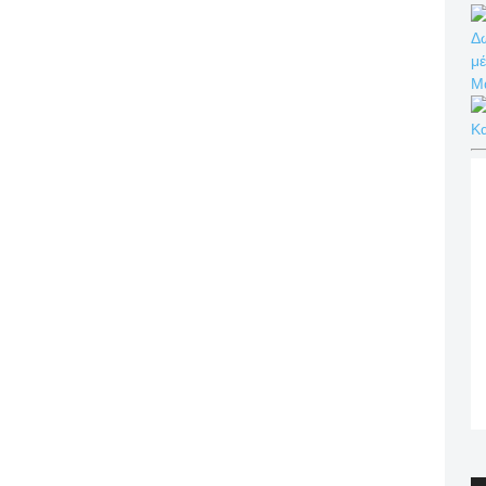
Δω
μέ
Μ
Κ