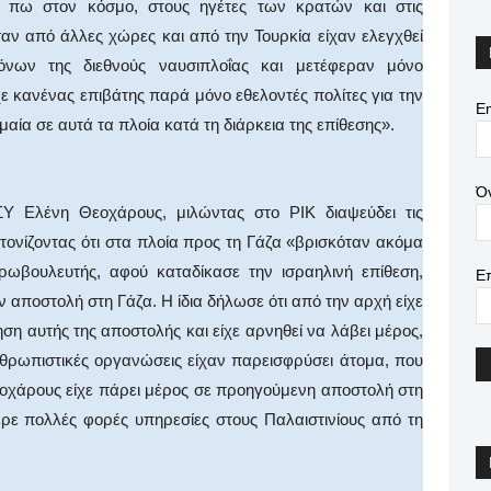
 πω στον κόσμο, στους ηγέτες των κρατών και στις
αν από άλλες χώρες και από την Τουρκία είχαν ελεγχθεί
νων της διεθνούς ναυσιπλοΐας και μετέφεραν μόνο
ε κανένας επιβάτης παρά μόνο εθελοντές πολίτες για την
Em
ία σε αυτά τα πλοία κατά τη διάρκεια της επίθεσης».
Ό
Υ Ελένη Θεοχάρους, μιλώντας στο ΡΙΚ διαψεύδει τις
ονίζοντας ότι στα πλοία προς τη Γάζα «βρισκόταν ακόμα
ρωβουλευτής, αφού καταδίκασε την ισραηλινή επίθεση,
Ε
αποστολή στη Γάζα. Η ίδια δήλωσε ότι από την αρχή είχε
ση αυτής της αποστολής και είχε αρνηθεί να λάβει μέρος,
νθρωπιστικές οργανώσεις είχαν παρεισφρύσει άτομα, που
εοχάρους είχε πάρει μέρος σε προηγούμενη αποστολή στη
ερε πολλές φορές υπηρεσίες στους Παλαιστινίους από τη