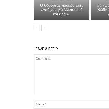
Ὁ Ὀδυσσέας προειδοποιεῖ:
Θά χωρ
«Ἀπό χαμηλά βλέπεις πιό
Κώδικα
καθαρά!».
LEAVE A REPLY
Comment: