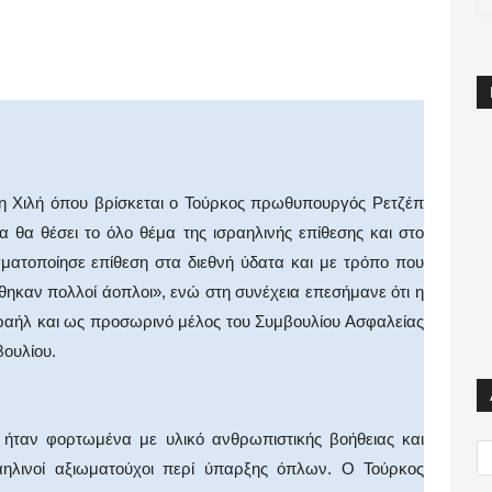
pp
Email
Print
Viber
τη Χιλή όπου βρίσκεται ο Τούρκος πρωθυπουργός Ρετζέπ
α θα θέσει το όλο θέμα της ισραηλινής επίθεσης και στο
ματοποίησε επίθεση στα διεθνή ύδατα και με τρόπο που
θηκαν πολλοί άοπλοι», ενώ στη συνέχεια επεσήμανε ότι η
σραήλ και ως προσωρινό μέλος του Συμβουλίου Ασφαλείας
βουλίου.
 ήταν φορτωμένα με υλικό ανθρωπιστικής βοήθειας και
ηλινοί αξιωματούχοι περί ύπαρξης όπλων. Ο Τούρκος