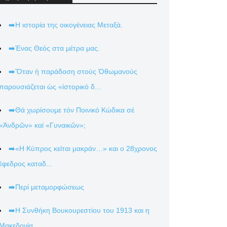
➡️Η ιστορία της οικογένειας Μεταξά.
➡️Ένας Θεός στα μέτρα μας.
➡️Ὅταν ἡ παράδοση στούς Ὀθωμανούς
παρουσιάζεται ὡς «ἱστορικό δ...
➡️Θά χωρίσουμε τόν Ποινικό Κώδικα σέ
«Ἀνδρῶν» καί «Γυναικῶν»;
➡️«Η Κύπρος κείται μακράν…» και ο 28χρονος
έφεδρος καταδ...
➡️Περί μεταμορφώσεως
➡️Η Συνθήκη Βουκουρεστίου του 1913 και η
Μακεδονία.