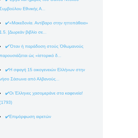
Συμβούλου Εθνικής Α...
✔️«Μακεδονία. Αντίβαρο στην ηττοπάθεια»
1.5. [Δωρεάν βιβλίο σε...
✔️Ὅταν ἡ παράδοση στούς Ὀθωμανούς
παρουσιάζεται ὡς «ἱστορικό δ...
✔️Η σφαγή 15 οικογενειών Ελλήνων στην
νήσο Σάσωνα από Αλβανούς...
✔️Οι Έλληνες χασομεράνε στα καφενεία!
(1793)
✔️Επιμόρφωση αιρετών