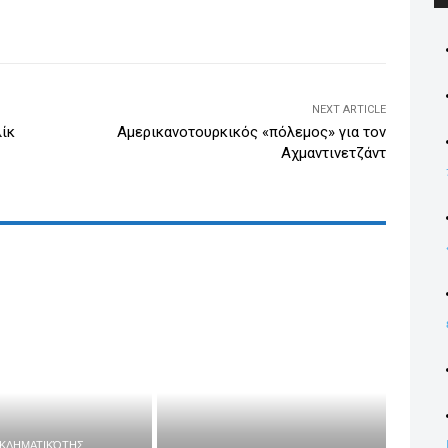
dI
WhatsApp
Email
Print
Viber
n
NEXT ARTICLE
ίκ
Αμερικανοτουρκικός «πόλεμος» για τον
Αχμαντινετζάντ
ΓΚΛΗΜΑΤΙΚΌΤΗΣ