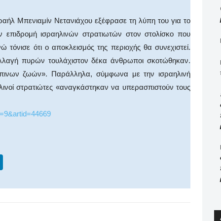
αήλ Μπενιαμίν Νετανιάχου εξέφρασε τη λύπη του για το
ν επιδρομή ισραηλινών στρατιωτών στον στολίσκο που
ώ τόνισε ότι ο αποκλεισμός της περιοχής θα συνεχιστεί.
λλαγή πυρών τουλάχιστον δέκα άνθρωποι σκοτώθηκαν.
πινων ζωών». Παράλληλα, σύμφωνα με την ισραηλινή
ηλινοί στρατιώτες «αναγκάστηκαν να υπερασπιστούν τους
ct=9&artid=44669
Li
n
k
e