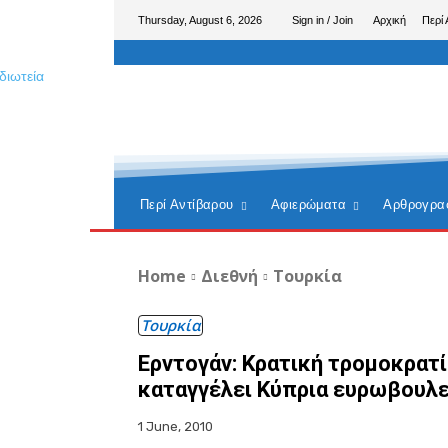
Thursday, August 6, 2026
Sign in / Join
Αρχική
Περί 
Περί Αντίβαρου
Αφιερώματα
Αρθρογρα
Home
Διεθνή
Τουρκία
Τουρκία
Ερντογάν: Κρατική τρομοκρατί
καταγγέλει Κύπρια ευρωβουλ
1 June, 2010