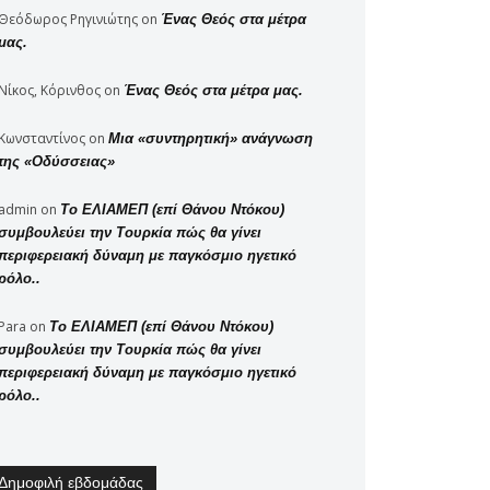
Θεόδωρος Ρηγινιώτης
on
Ένας Θεός στα μέτρα
μας.
Νίκος, Κόρινθος
on
Ένας Θεός στα μέτρα μας.
Κωνσταντίνος
on
Μια «συντηρητική» ανάγνωση
της «Οδύσσειας»
admin
on
Το ΕΛΙΑΜΕΠ (επί Θάνου Ντόκου)
συμβουλεύει την Τουρκία πώς θα γίνει
περιφερειακή δύναμη με παγκόσμιο ηγετικό
ρόλο..
Para
on
Το ΕΛΙΑΜΕΠ (επί Θάνου Ντόκου)
συμβουλεύει την Τουρκία πώς θα γίνει
περιφερειακή δύναμη με παγκόσμιο ηγετικό
ρόλο..
Δημοφιλή εβδομάδας