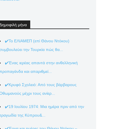
Δημοφιλή μήνα
✔️Το ΕΛΙΑΜΕΠ (επί Θάνου Ντόκου)
συμβουλεύει την Τουρκία πώς θα...
✔️Ένας ιερέας απαντά στην ανθελληνική
προπαγάνδα και απαριθμεί...
✔️Κρυφό Σχολειό: Από τους βάρβαρους
Οθωμανούς μέχρι τους ανίερ...
✔️19 Ιουλίου 1974: Μια ημέρα πριν από την
τραγωδία της Κύπρου&...
✔️Έργα και ημέρες του Θάνου Ντόκου –