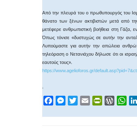
Από την πλευρά του ο πρωθυπουργός του Ισρ
θάνατο των ξένων ακτιβιστών μετά από τη
μετέφερε ανθρωπιστική βοήθεια στη Γάζα, εν
Όπως τόνισε «δυστυχώς σε αυτήν την αντα
Λυπούμαστε για αυτήν την απώλεια ανθρώ
τηλεόραση ο Νετανιάχου δήλωσε ότι οι ισρα
εαυτούς τους».
https://www.agelioforos.gr/default.asp?pid=7&
.
F
M
T
E
Pr
W
W
a
e
wi
m
in
or
h
c
ss
tt
ail
tF
d
at
e
e
er
ri
Pr
s