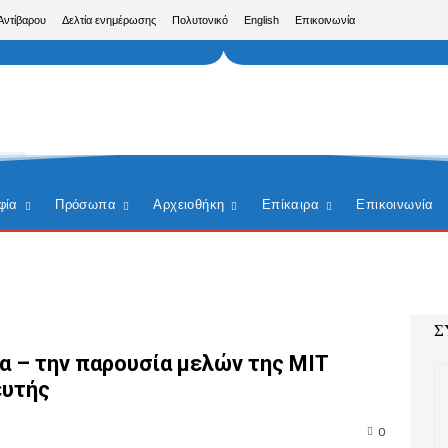
Αντίβαρου
Δελτία ενημέρωσης
Πολυτονικό
English
Επικοινωνία
φία
Πρόσωπα
Αρχειοθήκη
Επίκαιρα
Επικοινωνία
Σ
α – την παρουσία μελών της ΜΙΤ
ευτής
0