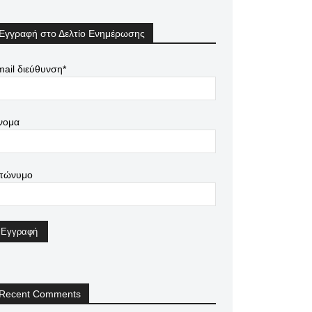
Εγγραφή στο Δελτίο Ενημέρωσης
ail διεύθυνση*
νομα
πώνυμο
Recent Comments