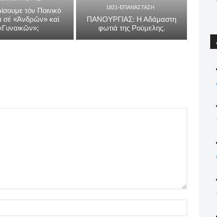
1821-ΕΠΑΝΆΣΤΑΣΗ
ίσουμε τόν Ποινικό
 σέ «Ἀνδρῶν» καί
ΠΑΝΟΥΡΓΙΑΣ: Η Αδάμαστη
«Γυναικῶν»;
φωτιά της Ρούμελης.
Name:*