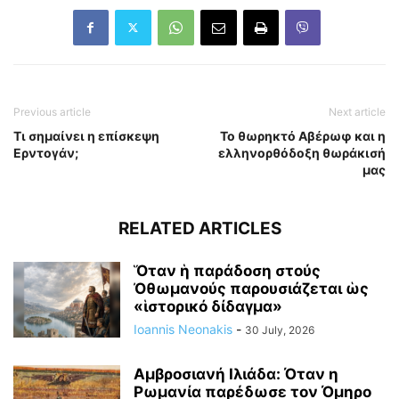
Previous article
Next article
Τι σημαίνει η επίσκεψη
Το θωρηκτό Αβέρωφ και η
Ερντογάν;
ελληνορθόδοξη θωράκισή
μας
RELATED ARTICLES
Ὅταν ἡ παράδοση στούς
Ὀθωμανούς παρουσιάζεται ὡς
«ἱστορικό δίδαγμα»
Ioannis Neonakis
-
30 July, 2026
Αμβροσιανή Ιλιάδα: Όταν η
Ρωμανία παρέδωσε τον Όμηρο