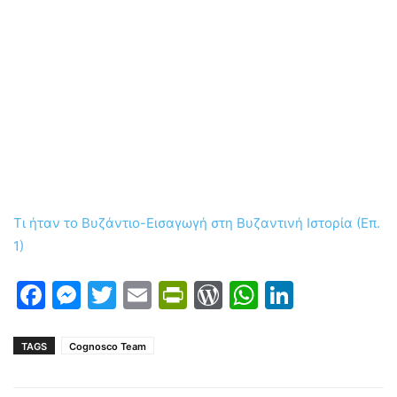
Τι ήταν το Βυζάντιο-Εισαγωγή στη Βυζαντινή Ιστορία (Επ.
1)
Facebook
Messenger
Twitter
Email
PrintFriendly
WordPress
WhatsAp
LinkedI
TAGS
Cognosco Team