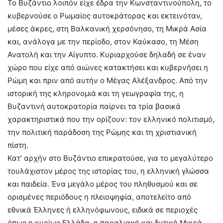
Το Βυζάντιο λοιπόν είχε έδρα την Κωνσταντινούπολη, το
κυβερνούσε ο Ρωμαίος αυτοκράτορας και εκτεινόταν,
μέσες άκρες, στη Βαλκανική χερσόνησο, τη Μικρά Ασία
και, ανάλογα με την περίοδο, στον Καύκασο, τη Μέση
Ανατολή και την Αίγυπτο. Κυριαρχούσε δηλαδή σε έναν
χώρο που είχε από αιώνες κατακτήσει και κυβερνήσει η
Ρώμη και πριν από αυτήν ο Μέγας Αλέξανδρος. Από την
ιστορική της κληρονομιά και τη γεωγραφία της, η
Βυζαντινή αυτοκρατορία παίρνει τα τρία βασικά
χαρακτηριστικά που την ορίζουν: τον ελληνικό πολιτισμό,
την πολιτική παράδοση της Ρώμης και τη χριστιανική
πίστη.
Κατ’ αρχήν στο Βυζάντιο επικρατούσε, για το μεγαλύτερο
τουλάχιστον μέρος της ιστορίας του, η ελληνική γλώσσα
και παιδεία. Ένα μεγάλο μέρος του πληθυσμού και σε
ορισμένες περιόδους η πλειοψηφία, αποτελείτο από
εθνικά Έλληνες ή ελληνόφωνους, ειδικά σε περιοχές
όπως η κυρίως Ελλάδα, η παραλιακή και δυτική Μικρά